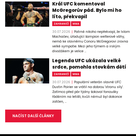
Král UFC komentoval
McGregorův pád. Bylo mi ho
líto, překvapil
ZAHRANIČÍ
MMA
30.07.2026
Patrně nikoho nepřekvapí, že Islam
Machačev, úřadující šampion welterové váhy,
nemá ke slavnému Conoru McGregorovi zrovna
velké sympatie. Mezi jeho týmem a irským
divočákem je velice ...
Legenda UFC ukázala velké
srdce, pomohla stovkám dětí
ZAHRANIČÍ
MMA
30.07.2026
Populární veterán slavné UFC
Dustin Poirier se vrátil na dobrou 'stranu síly'.
Zatímco před pár týdny šokoval fanoušky
řáděním na letišti, kvůli němuž byl dokonce
zatčen, ...
NAČÍST DALŠÍ ČLÁNKY