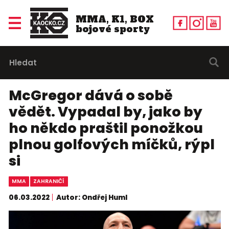
MMA, K1, BOX
bojové sporty
McGregor dává o sobě
vědět. Vypadal by, jako by
ho někdo praštil ponožkou
plnou golfových míčků, rýpl
si
MMA
ZAHRANIČÍ
06.03.2022
Autor: Ondřej Huml