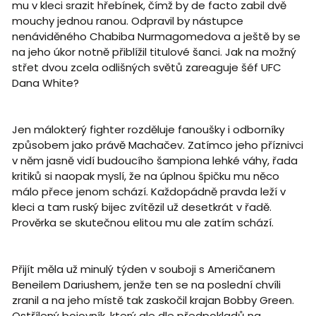
mu v kleci srazit hřebínek, čímž by de facto zabil dvě
mouchy jednou ranou. Odpravil by nástupce
nenáviděného Chabiba Nurmagomedova a ještě by se
na jeho úkor notně přiblížil titulové šanci. Jak na možný
střet dvou zcela odlišných světů zareaguje šéf UFC
Dana White?
Jen málokterý fighter rozděluje fanoušky i odborníky
způsobem jako právě Machačev. Zatímco jeho příznivci
v něm jasně vidí budoucího šampiona lehké váhy, řada
kritiků si naopak myslí, že na úplnou špičku mu něco
málo přece jenom schází. Každopádně pravda leží v
kleci a tam ruský bijec zvítězil už desetkrát v řadě.
Prověrka se skutečnou elitou mu ale zatím schází.
Přijít měla už minulý týden v souboji s Američanem
Beneilem Dariushem, jenže ten se na poslední chvíli
zranil a na jeho místě tak zaskočil krajan Bobby Green.
Ostřílený bojovník, který ale dle předpokladů na