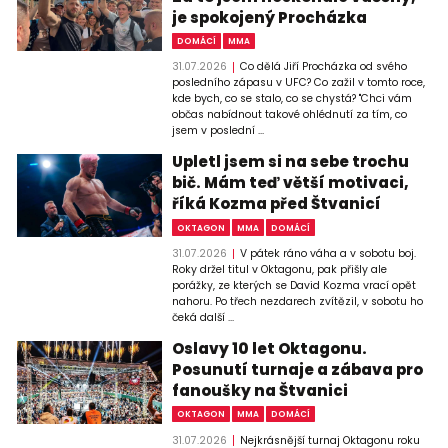
je spokojený Procházka
DOMÁCÍ
MMA
31.07.2026
Co dělá Jiří Procházka od svého
posledního zápasu v UFC? Co zažil v tomto roce,
kde bych, co se stalo, co se chystá? "Chci vám
občas nabídnout takové ohlédnutí za tím, co
jsem v poslední ...
Upletl jsem si na sebe trochu
bič. Mám teď větší motivaci,
říká Kozma před Štvanicí
OKTAGON
MMA
DOMÁCÍ
31.07.2026
V pátek ráno váha a v sobotu boj.
Roky držel titul v Oktagonu, pak přišly ale
porážky, ze kterých se David Kozma vrací opět
nahoru. Po třech nezdarech zvítězil, v sobotu ho
čeká další ...
Oslavy 10 let Oktagonu.
Posunutí turnaje a zábava pro
fanoušky na Štvanici
OKTAGON
MMA
DOMÁCÍ
31.07.2026
Nejkrásnější turnaj Oktagonu roku