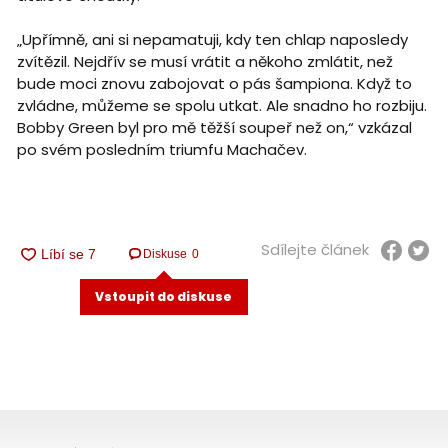
„Upřímně, ani si nepamatuji, kdy ten chlap naposledy
zvítězil. Nejdřív se musí vrátit a někoho zmlátit, než
bude moci znovu zabojovat o pás šampiona. Když to
zvládne, můžeme se spolu utkat. Ale snadno ho rozbiju.
Bobby Green byl pro mě těžší soupeř než on,“ vzkázal
po svém posledním triumfu Machačev.
Sdílejte článek
Diskuse
0
Vstoupit do diskuse