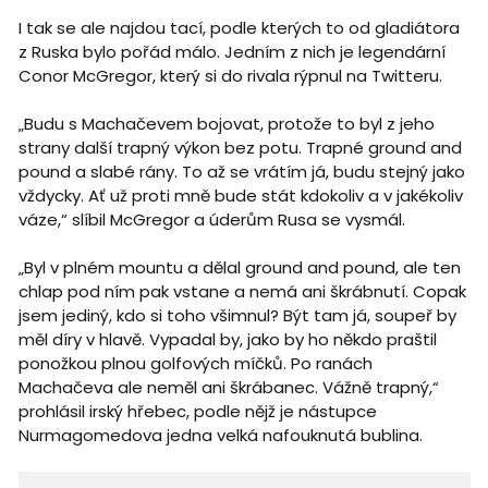
I tak se ale najdou tací, podle kterých to od gladiátora
z Ruska bylo pořád málo. Jedním z nich je legendární
Conor McGregor, který si do rivala rýpnul na Twitteru.
„Budu s Machačevem bojovat, protože to byl z jeho
strany další trapný výkon bez potu. Trapné ground and
pound a slabé rány. To až se vrátím já, budu stejný jako
vždycky. Ať už proti mně bude stát kdokoliv a v jakékoliv
váze,“ slíbil McGregor a úderům Rusa se vysmál.
„Byl v plném mountu a dělal ground and pound, ale ten
chlap pod ním pak vstane a nemá ani škrábnutí. Copak
jsem jediný, kdo si toho všimnul? Být tam já, soupeř by
měl díry v hlavě. Vypadal by, jako by ho někdo praštil
ponožkou plnou golfových míčků. Po ranách
Machačeva ale neměl ani škrábanec. Vážně trapný,“
prohlásil irský hřebec, podle nějž je nástupce
Nurmagomedova jedna velká nafouknutá bublina.