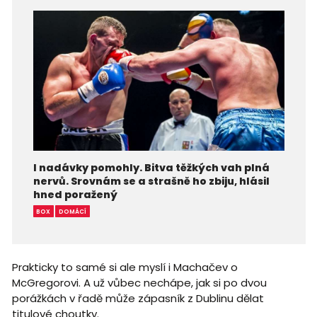
I nadávky pomohly. Bitva těžkých vah plná
nervů. Srovnám se a strašně ho zbiju, hlásil
hned poražený
BOX
DOMÁCÍ
Prakticky to samé si ale myslí i Machačev o
McGregorovi. A už vůbec nechápe, jak si po dvou
porážkách v řadě může zápasník z Dublinu dělat
titulové choutky.