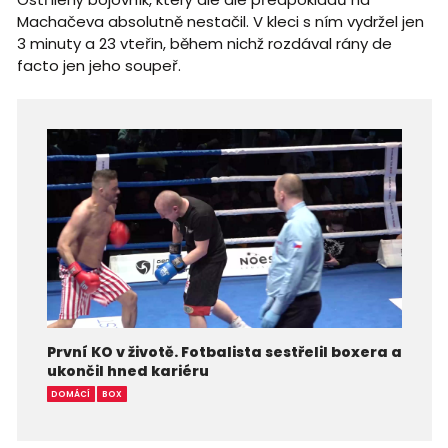
Machačeva absolutně nestačil. V kleci s ním vydržel jen
3 minuty a 23 vteřin, během nichž rozdával rány de
facto jen jeho soupeř.
První KO v životě. Fotbalista sestřelil boxera a
ukončil hned kariéru
DOMÁCÍ
BOX