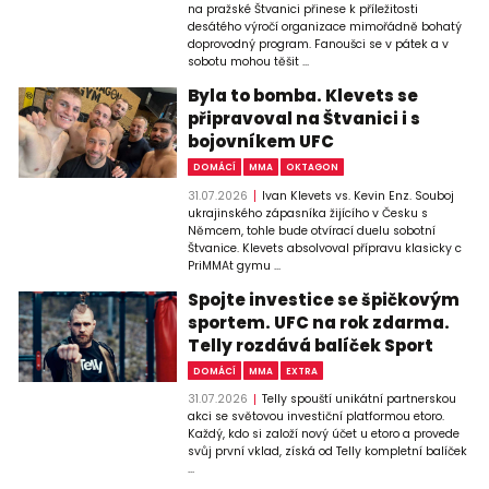
na pražské Štvanici přinese k příležitosti
desátého výročí organizace mimořádně bohatý
doprovodný program. Fanoušci se v pátek a v
sobotu mohou těšit ...
Byla to bomba. Klevets se
připravoval na Štvanici i s
bojovníkem UFC
DOMÁCÍ
MMA
OKTAGON
31.07.2026
Ivan Klevets vs. Kevin Enz. Souboj
ukrajinského zápasníka žijícího v Česku s
Němcem, tohle bude otvírací duelu sobotní
Štvanice. Klevets absolvoval přípravu klasicky c
PriMMAt gymu ...
Spojte investice se špičkovým
sportem. UFC na rok zdarma.
Telly rozdává balíček Sport
DOMÁCÍ
MMA
EXTRA
31.07.2026
Telly spouští unikátní partnerskou
akci se světovou investiční platformou etoro.
Každý, kdo si založí nový účet u etoro a provede
svůj první vklad, získá od Telly kompletní balíček
...