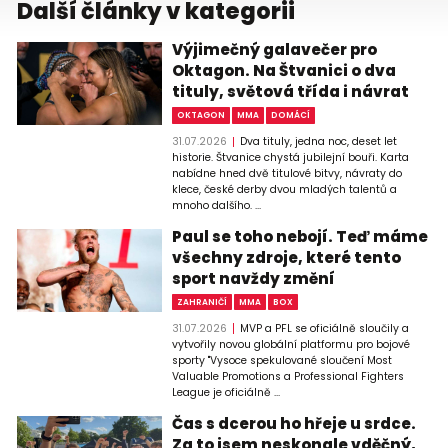
Další články v kategorii
Výjimečný galavečer pro
Oktagon. Na Štvanici o dva
tituly, světová třída i návrat
OKTAGON
MMA
DOMÁCÍ
31.07.2026
Dva tituly, jedna noc, deset let
historie. Štvanice chystá jubilejní bouři. Karta
nabídne hned dvě titulové bitvy, návraty do
klece, české derby dvou mladých talentů a
mnoho dalšího. ...
Paul se toho nebojí. Teď máme
všechny zdroje, které tento
sport navždy změní
ZAHRANIČÍ
MMA
BOX
31.07.2026
MVP a PFL se oficiálně sloučily a
vytvořily novou globální platformu pro bojové
sporty "Vysoce spekulované sloučení Most
Valuable Promotions a Professional Fighters
League je oficiálně ...
Čas s dcerou ho hřeje u srdce.
Za to jsem neskonale vděčný,