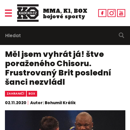
MMA, K1, BOX
bojové sporty
Měl jsem vyhrát já! štve
poraženého Chisoru.
Frustrovaný Brit poslední
šanci nezvládl
ZAHRANIČÍ
BOX
02.11.2020
Autor: Bohumil Králík