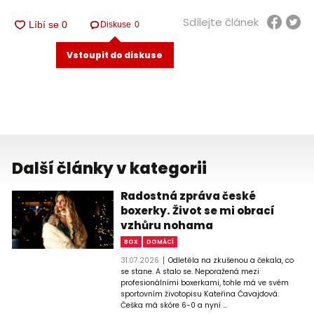
Sdílejte článek
Diskuse
0
Vstoupit do diskuse
Další články v kategorii
Radostná zpráva české
boxerky. Život se mi obrací
vzhůru nohama
BOX
DOMÁCÍ
31.07.2026
Odletěla na zkušenou a čekala, co
se stane. A stalo se. Neporažená mezi
profesionálními boxerkami, tohle má ve svém
sportovním životopisu Kateřina Čavajdová.
Češka má skóre 6-0 a nyní ...