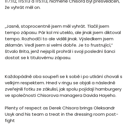
117:112, 115:113 a 115:113, nicméně Chisora byl přesvědčen,
že vyhrát měl on.
„Jasně, stoprocentně jsem měl vyhrát. Tlačil jsem
tempo zápasu. Pár kol mi uteklo, ale jinak jsem diktoval
tempo. Rozhodčí to ale viděli jinak. Výsledkem jsem
zklamán. Vedl jsem si velmi dobře. Je to frustrující,“
štvalo Brita, jenž nejspíš prohrál i svoji poslední šanci
dostat se k titulovému zápasu.
Každopádně oba soupeři se k sobě i po utkání chovali s
velkým respektem. Hned v ringu se objali a následně
zveřejnili fotku ze zákulisí, jak spolu pojídají hamburgery
ve společnosti Chisorova managera Davida Hayeho.
Plenty of respect as Derek Chisora brings Oleksandr
Usyk and his team a treat in the dressing room post-
fight