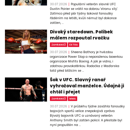
30.07.2026
Populární veterán slavné UFC
Dustin Poirier se vrátil na dobrou 'stranu síly'.
Zatímco před pár týdny šokoval fanoušky
řáděním na letišti, kvůli němuž byl dokonce
zatčen, ...
Divoký staredown. Polibek
málem rozpoutal rvačku
ZAHRANIČÍ
EXTRA
30.07.2026
Sheena Bathory je hvězdou
organizace Power Slap a neporaženou boxerkou
organizace Misfits Boxing. A jak je vidno, i
zdatnou provokatérkou. Rodačka z Maďarska
totiž před blížícím se ...
Šok v UFC. Slavný ranař
vyhrožoval manželce. Údajně ji
chtěl i přejet
ZAHRANIČÍ
MMA
30.07.2026
V průběhu týdne zasáhla fanoušky
bojových sportů velice znepokojivá zpráva.
Bývalý bojovník UFC a uznávaný veterán
Anthony Smith byl zatčen policií. A přestože byl
nyní propuštěn na ...