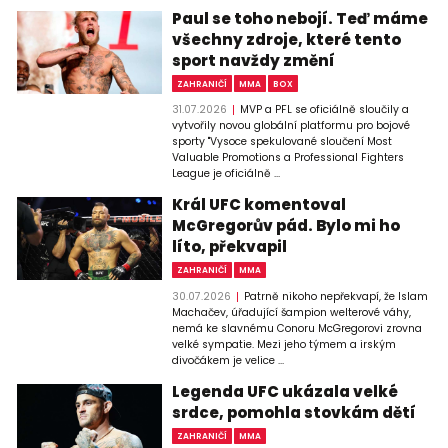
Paul se toho nebojí. Teď máme
všechny zdroje, které tento
sport navždy změní
ZAHRANIČÍ
MMA
BOX
31.07.2026
MVP a PFL se oficiálně sloučily a
vytvořily novou globální platformu pro bojové
sporty "Vysoce spekulované sloučení Most
Valuable Promotions a Professional Fighters
League je oficiálně ...
Král UFC komentoval
McGregorův pád. Bylo mi ho
líto, překvapil
ZAHRANIČÍ
MMA
30.07.2026
Patrně nikoho nepřekvapí, že Islam
Machačev, úřadující šampion welterové váhy,
nemá ke slavnému Conoru McGregorovi zrovna
velké sympatie. Mezi jeho týmem a irským
divočákem je velice ...
Legenda UFC ukázala velké
srdce, pomohla stovkám dětí
ZAHRANIČÍ
MMA