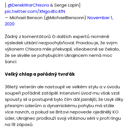
[
@DerekWarChisora
& Serge Lapin]
pic.twitter.com/XNgo4Ec4fN
— Michael Benson (@MichaelBensonn)
November 1,
2020
Žádný z komentátorů či dalších expertů nicméně
výsledek utkání nezpochybňoval. Pravdou je, že svým
výkonem Chisora mile překvapil, všeobecně se čekalo,
že se skvěle se pohybujícím Ukrajincem nemá moc
šancí.
Velký chlap a pořádný tvrďák
36letý veterán ale nastoupil ve velkém stylu a v úvodu
soupeři pořádně zatápěl. Intenzivní úvod mu však vzal
spousty sil a postupně bylo čím dál jasnější, že Usyk díky
přesným úderům a dynamickému pohybu má stále
více navrch, a pokud se Britovi nepovede ojedinělý KO
úder, Ukrajinec prodlouží svoji vítěznou sérii v profi ringu
na 18 zápasů.