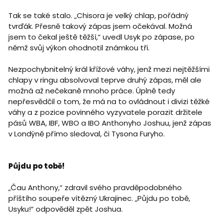
Tak se také stalo. „Chisora je velký chlap, pořádný
tvrďák. Přesně takový zápas jsem očekával. Možná
jsem to čekal ještě těžší,“ uvedl Usyk po zápase, po
němž svůj výkon ohodnotil známkou tři.
Nezpochybnitelný král křížové váhy, jenž mezi nejtěžšími
chlapy v ringu absolvoval teprve druhý zápas, měl ale
možná až nečekaně mnoho práce. Úplně tedy
nepřesvědčil o tom, že má na to ovládnout i divizi těžké
váhy a z pozice povinného vyzyvatele porazit držitele
pásů WBA, IBF, WBO a IBO Anthonyho Joshuu, jenž zápas
v Londýně přímo sledoval, či Tysona Furyho.
Půjdu po tobě!
„Čau Anthony,“ zdravil svého pravděpodobného
příštího soupeře vítězný Ukrajinec. „Půjdu po tobě,
Usyku!“ odpověděl zpět Joshua.