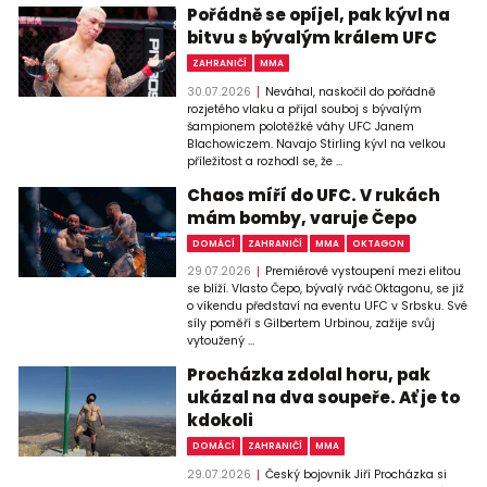
Pořádně se opíjel, pak kývl na
bitvu s bývalým králem UFC
ZAHRANIČÍ
MMA
30.07.2026
Neváhal, naskočil do pořádně
rozjetého vlaku a přijal souboj s bývalým
šampionem polotěžké váhy UFC Janem
Blachowiczem. Navajo Stirling kývl na velkou
příležitost a rozhodl se, že ...
Chaos míří do UFC. V rukách
mám bomby, varuje Čepo
DOMÁCÍ
ZAHRANIČÍ
MMA
OKTAGON
29.07.2026
Premiérové vystoupení mezi elitou
se blíží. Vlasto Čepo, bývalý rváč Oktagonu, se již
o víkendu představí na eventu UFC v Srbsku. Své
síly poměří s Gilbertem Urbinou, zažije svůj
vytoužený ...
Procházka zdolal horu, pak
ukázal na dva soupeře. Ať je to
kdokoli
DOMÁCÍ
ZAHRANIČÍ
MMA
29.07.2026
Český bojovník Jiří Procházka si