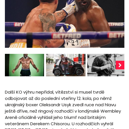
Další KO výhru nepřidal, vítězství si musel tvrdě
odbojovat až do poslední vteřiny 12. kola, po němž
ukrajinský boxer Oleksandr Usyk zvedl ruce nad hlavu
ještě dříve, než ringový rozhodčí v londýnské Wembley
Areně oficiálně vyhlásil jeho triumf nad britským
veteránem Derekem Chisorou. U rozhodčích vyhrál