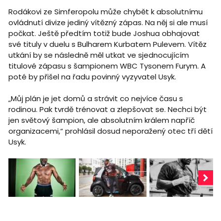
Rodákovi ze Simferopolu může chybět k absolutnímu
ovládnutí divize jediný vítězný zápas. Na něj si ale musí
počkat. Ještě předtím totiž bude Joshua obhajovat
své tituly v duelu s Bulharem Kurbatem Pulevem. Vítěz
utkání by se následně měl utkat ve sjednocujícím
titulové zápasu s šampionem WBC Tysonem Furym. A
poté by přišel na řadu povinný vyzyvatel Usyk.
„Můj plán je jet domů a strávit co nejvíce času s
rodinou. Pak tvrdě trénovat a zlepšovat se. Nechci být
jen světový šampion, ale absolutním králem napříč
organizacemi,“ prohlásil dosud neporažený otec tří dětí
Usyk.