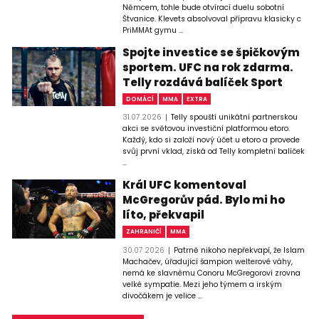
Němcem, tohle bude otvírací duelu sobotní
Štvanice. Klevets absolvoval přípravu klasicky c
PriMMAt gymu ...
Spojte investice se špičkovým
sportem. UFC na rok zdarma.
Telly rozdává balíček Sport
DOMÁCÍ
MMA
EXTRA
31.07.2026
Telly spouští unikátní partnerskou
akci se světovou investiční platformou etoro.
Každý, kdo si založí nový účet u etoro a provede
svůj první vklad, získá od Telly kompletní balíček
...
Král UFC komentoval
McGregorův pád. Bylo mi ho
líto, překvapil
ZAHRANIČÍ
MMA
30.07.2026
Patrně nikoho nepřekvapí, že Islam
Machačev, úřadující šampion welterové váhy,
nemá ke slavnému Conoru McGregorovi zrovna
velké sympatie. Mezi jeho týmem a irským
divočákem je velice ...