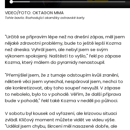
VIDEO/FOTO: OKTAGON MMA
Tohle bavilo. Rozhodující okamžiky ostravské karty.
"Určitě se připravím lépe než na dnešní zápas, měl jsem
nějaké zdravotní problémy, bude to ještě lepší Kozma
než dneska. Vyhrál jsem, ale nebyl jsem se svým
výkonem spokojený. Naštěstí to vyšlo," řekl po zápase
Kozma, který málem do pyramidy nenastoupil.
"Přemýšlel jsem, že z turnaje odstoupím kvůli zranění,
některé věci jsem vynechal, nespároval jsem, nechci to
ale konkretizovat, aby toho soupeř nevyužil. V zápase
to nebolelo, bylo to v pohodě. Věřím, že další příprava
bude v pohodě," řekl také Kozma v neděli po půlnoci.
V sobotu byl kousek od vyřazení, ale krizovou situaci
zvládl. Klíčový moment můžete vidět ve videu výše.
"Udělal jsem chybu, škrcení měl nasazené dobře, ale