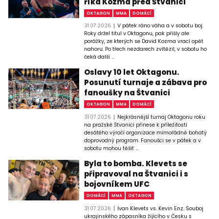
říká Kozma před Štvanicí
OKTAGON
MMA
DOMÁCÍ
31.07.2026
V pátek ráno váha a v sobotu boj.
Roky držel titul v Oktagonu, pak přišly ale
porážky, ze kterých se David Kozma vrací opět
nahoru. Po třech nezdarech zvítězil, v sobotu ho
čeká další ...
Oslavy 10 let Oktagonu.
Posunutí turnaje a zábava pro
fanoušky na Štvanici
OKTAGON
MMA
DOMÁCÍ
31.07.2026
Nejkrásnější turnaj Oktagonu roku
na pražské Štvanici přinese k příležitosti
desátého výročí organizace mimořádně bohatý
doprovodný program. Fanoušci se v pátek a v
sobotu mohou těšit ...
Byla to bomba. Klevets se
připravoval na Štvanici i s
bojovníkem UFC
DOMÁCÍ
MMA
OKTAGON
31.07.2026
Ivan Klevets vs. Kevin Enz. Souboj
ukrajinského zápasníka žijícího v Česku s