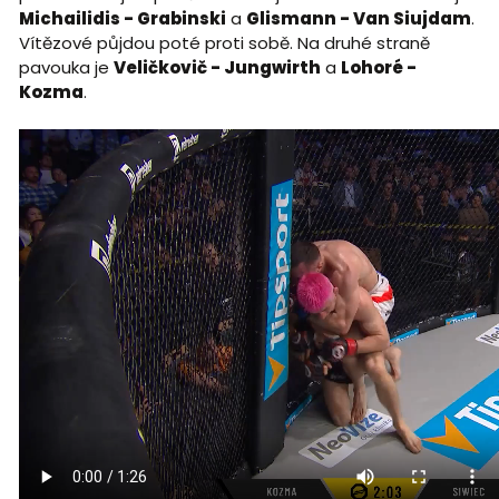
Michailidis - Grabinski
a
Glismann - Van Siujdam
.
Vítězové půjdou poté proti sobě. Na druhé straně
pavouka je
Veličkovič - Jungwirth
a
Lohoré -
Kozma
.