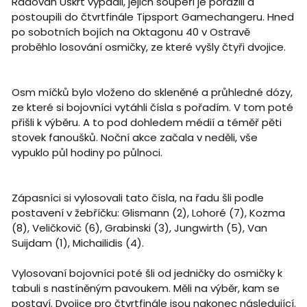
Radovan Úškrt vypadli, jejich soupeři je porazili a
postoupili do čtvrtfinále Tipsport Gamechangeru. Hned
po sobotních bojích na Oktagonu 40 v Ostravě
proběhlo losování osmičky, ze které vyšly čtyři dvojice.
Osm míčků bylo vloženo do skleněné a průhledné dózy,
ze které si bojovníci vytáhli čísla s pořadím. V tom poté
přišli k výběru. A to pod dohledem médií a téměř pěti
stovek fanoušků. Noční akce začala v neděli, vše
vypuklo půl hodiny po půlnoci.
Zápasníci si vylosovali tato čísla, na řadu šli podle
postavení v žebříčku: Glismann (2), Lohoré (7), Kozma
(8), Veličkovič (6), Grabinski (3), Jungwirth (5), Van
Suijdam (1), Michailidis (4).
Vylosovaní bojovníci poté šli od jedničky do osmičky k
tabuli s nastíněným pavoukem. Měli na výběr, kam se
postaví. Dvojice pro čtvrtfinále jsou nakonec následující.