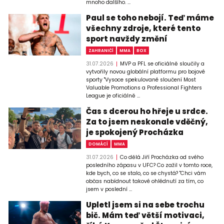
mnoho dalšího. ...
Paul se toho nebojí. Teď máme
všechny zdroje, které tento
sport navždy změní
ZAHRANIČÍ
MMA
BOX
31.07.2026
MVP a PFL se oficiálně sloučily a
vytvořily novou globální platformu pro bojové
sporty "Vysoce spekulované sloučení Most
Valuable Promotions a Professional Fighters
League je oficiálně ...
Čas s dcerou ho hřeje u srdce.
Za to jsem neskonale vděčný,
je spokojený Procházka
DOMÁCÍ
MMA
31.07.2026
Co dělá Jiří Procházka od svého
posledního zápasu v UFC? Co zažil v tomto roce,
kde bych, co se stalo, co se chystá? "Chci vám
občas nabídnout takové ohlédnutí za tím, co
jsem v poslední ...
Upletl jsem si na sebe trochu
bič. Mám teď větší motivaci,