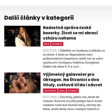
Další články v kategorii
Radostná zpráva české
boxerky. Život se mi obrací
vzhůru nohama
BOX
DOMÁCÍ
31.07.2026
Odletěla na zkušenou a čekala, co
se stane. A stalo se. Neporažená mezi
profesionálními boxerkami, tohle má ve svém
sportovním životopisu Kateřina Čavajdová.
Češka má skóre 6-0 a nyní ...
Výjimečný galavečer pro
Oktagon. Na Štvanici o dva
tituly, světová třída i návrat
OKTAGON
MMA
DOMÁCÍ
31.07.2026
Dva tituly, jedna noc, deset let
historie. Štvanice chystá jubilejní bouři. Karta
nabídne hned dvě titulové bitvy, návraty do
klece, české derby dvou mladých talentů a