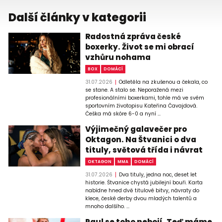
Další články v kategorii
Radostná zpráva české
boxerky. Život se mi obrací
vzhůru nohama
BOX
DOMÁCÍ
31.07.2026
Odletěla na zkušenou a čekala, co
se stane. A stalo se. Neporažená mezi
profesionálními boxerkami, tohle má ve svém
sportovním životopisu Kateřina Čavajdová.
Češka má skóre 6-0 a nyní ...
Výjimečný galavečer pro
Oktagon. Na Štvanici o dva
tituly, světová třída i návrat
OKTAGON
MMA
DOMÁCÍ
31.07.2026
Dva tituly, jedna noc, deset let
historie. Štvanice chystá jubilejní bouři. Karta
nabídne hned dvě titulové bitvy, návraty do
klece, české derby dvou mladých talentů a
mnoho dalšího. ...
Paul se toho nebojí. Teď máme