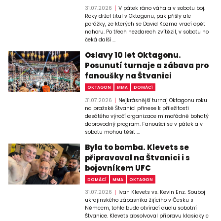
31.07.2026
V pátek ráno váha a v sobotu boj.
Roky držel titul v Oktagonu, pak přišly ale
porážky, ze kterých se David Kozma vrací opět
nahoru. Po třech nezdarech zvítězil, v sobotu ho
čeká další ...
Oslavy 10 let Oktagonu.
Posunutí turnaje a zábava pro
fanoušky na Štvanici
OKTAGON
MMA
DOMÁCÍ
31.07.2026
Nejkrásnější turnaj Oktagonu roku
na pražské Štvanici přinese k příležitosti
desátého výročí organizace mimořádně bohatý
doprovodný program. Fanoušci se v pátek a v
sobotu mohou těšit ...
Byla to bomba. Klevets se
připravoval na Štvanici i s
bojovníkem UFC
DOMÁCÍ
MMA
OKTAGON
31.07.2026
Ivan Klevets vs. Kevin Enz. Souboj
ukrajinského zápasníka žijícího v Česku s
Němcem, tohle bude otvírací duelu sobotní
Štvanice. Klevets absolvoval přípravu klasicky c