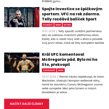
PriMMAt gymu ...
Spojte investice se špičkovým
sportem. UFC na rok zdarma.
Telly rozdává balíček Sport
DOMÁCÍ
MMA
EXTRA
31.07.2026
Telly spouští unikátní partnerskou
akci se světovou investiční platformou etoro.
Každý, kdo si založí nový účet u etoro a provede
svůj první vklad, získá od Telly kompletní balíček
...
Král UFC komentoval
McGregorův pád. Bylo mi ho
líto, překvapil
ZAHRANIČÍ
MMA
30.07.2026
Patrně nikoho nepřekvapí, že Islam
Machačev, úřadující šampion welterové váhy,
nemá ke slavnému Conoru McGregorovi zrovna
velké sympatie. Mezi jeho týmem a irským
divočákem je velice ...
NAČÍST DALŠÍ ČLÁNKY