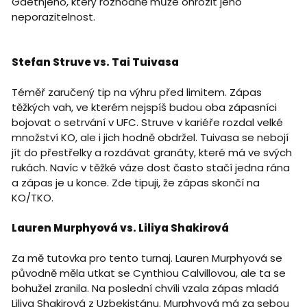
Gaethjeho, který rozhodně může ohrozit jeho
neporazitelnost.
Stefan Struve vs. Tai Tuivasa
Téměř zaručený tip na výhru před limitem. Zápas
těžkých vah, ve kterém nejspíš budou oba zápasníci
bojovat o setrvání v UFC. Struve v kariéře rozdal velké
množství KO, ale i jich hodně obdržel. Tuivasa se nebojí
jít do přestřelky a rozdávat granáty, které má ve svých
rukách. Navíc v těžké váze dost často stačí jedna rána
a zápas je u konce. Zde tipuji, že zápas skončí na
KO/TKO.
Lauren Murphyová vs. Liliya Shakirová
Za mě tutovka pro tento turnaj. Lauren Murphyová se
původně měla utkat se Cynthiou Calvillovou, ale ta se
bohužel zranila. Na poslední chvíli vzala zápas mladá
Liliya Shakirová z Uzbekistánu. Murphyová má za sebou