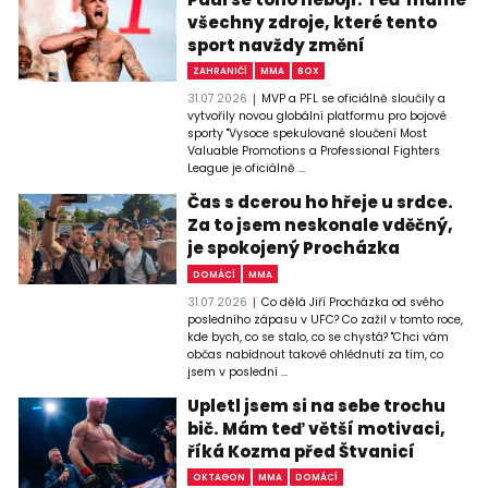
všechny zdroje, které tento
sport navždy změní
ZAHRANIČÍ
MMA
BOX
31.07.2026
MVP a PFL se oficiálně sloučily a
vytvořily novou globální platformu pro bojové
sporty "Vysoce spekulované sloučení Most
Valuable Promotions a Professional Fighters
League je oficiálně ...
Čas s dcerou ho hřeje u srdce.
Za to jsem neskonale vděčný,
je spokojený Procházka
DOMÁCÍ
MMA
31.07.2026
Co dělá Jiří Procházka od svého
posledního zápasu v UFC? Co zažil v tomto roce,
kde bych, co se stalo, co se chystá? "Chci vám
občas nabídnout takové ohlédnutí za tím, co
jsem v poslední ...
Upletl jsem si na sebe trochu
bič. Mám teď větší motivaci,
říká Kozma před Štvanicí
OKTAGON
MMA
DOMÁCÍ