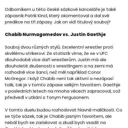
Odborníkem u této české sázkové kanceláře je také
zápasník Patrik Kincl, který okomentoval a dal své
predikce na tři zápasy. Jak on vidí titulový souboj?
Chabib Nurmagomedov vs. Justin Gaethje
Souboj dvou různých stylů. Excelentní wrestler proti
skvělému strikerovi. Ze statistik víme, že se v UFC
dlouhodobě více daří wrestlerům. Justin má ale
dlouholeté zkušenosti s wrestlingem a na zemi má
rozhodně více šancí, než měl například Conor
McGregor. I když Chabib není tak aktivní a nezápasí
tolik, tak je v tomto zápase velkým favoritem. Gaethje
v posledních letech na mnoha věcech zapracoval, což
předvedl v utkání s Tonym Fergusonem.
V tomto duelu budou rozhodovat hlavně maličkosti. Co
se týče sázek, tak je Chabib jasným favoritem, ale
nebál bych se zariskovat a zkusil bych vsadit na