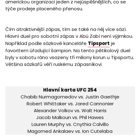
americkou organizaci jeden z nejúspěšnějších, co se
týče prodeje placeného přenosu.
Čím atraktivnější zápas, tím se také na něj více sází.
Hlavní duel pro sobotní zápas v Abú Zabí není výjimkou.
Například podle sázkové kanceláře
Tipsport
je
favoritem úřadující šampion. Na tento pětikolový duel
byly v sobotu ráno vsazeny tři miliony korun u Tipsportu.
Většina sázkařů věří ruskému zápasníkovi.
Hlavní karta UFC 254
Chabib Nurmagomedov vs. Justin Gaethje
Robert Whittaker vs. Jared Cannonier
Alexander Volkov vs. Walt Harris
Jacob Malkoun vs. Phil Hawes
Lauren Murphy vs. Cnythia Calvillo
Magomed Ankalaev vs. Ion Cutelaba