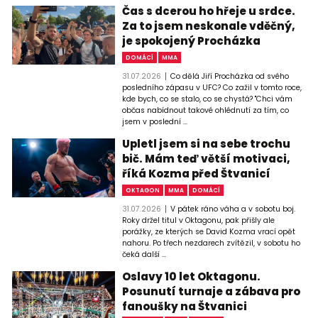
Čas s dcerou ho hřeje u srdce.
Za to jsem neskonale vděčný,
je spokojený Procházka
DOMÁCÍ
MMA
31.07.2026
Co dělá Jiří Procházka od svého
posledního zápasu v UFC? Co zažil v tomto roce,
kde bych, co se stalo, co se chystá? "Chci vám
občas nabídnout takové ohlédnutí za tím, co
jsem v poslední ...
Upletl jsem si na sebe trochu
bič. Mám teď větší motivaci,
říká Kozma před Štvanicí
OKTAGON
MMA
DOMÁCÍ
31.07.2026
V pátek ráno váha a v sobotu boj.
Roky držel titul v Oktagonu, pak přišly ale
porážky, ze kterých se David Kozma vrací opět
nahoru. Po třech nezdarech zvítězil, v sobotu ho
čeká další ...
Oslavy 10 let Oktagonu.
Posunutí turnaje a zábava pro
fanoušky na Štvanici