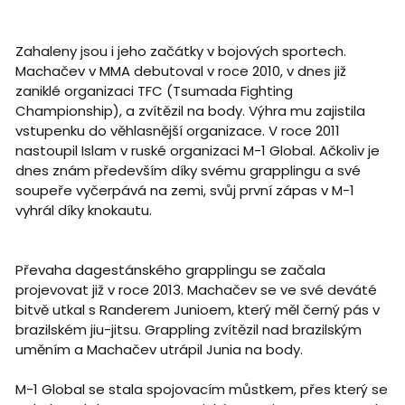
Zahaleny jsou i jeho začátky v bojových sportech.
Machačev v MMA debutoval v roce 2010, v dnes již
zaniklé organizaci TFC (Tsumada Fighting
Championship), a zvítězil na body. Výhra mu zajistila
vstupenku do věhlasnější organizace. V roce 2011
nastoupil Islam v ruské organizaci M-1 Global. Ačkoliv je
dnes znám především díky svému grapplingu a své
soupeře vyčerpává na zemi, svůj první zápas v M-1
vyhrál díky knokautu.
Převaha dagestánského grapplingu se začala
projevovat již v roce 2013. Machačev se ve své deváté
bitvě utkal s Randerem Junioem, který měl černý pás v
brazilském jiu-jitsu. Grappling zvítězil nad brazilským
uměním a Machačev utrápil Junia na body.
M-1 Global se stala spojovacím můstkem, přes který se