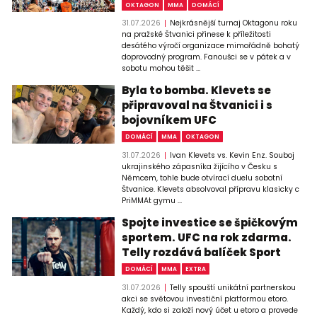
OKTAGON
MMA
DOMÁCÍ
31.07.2026
Nejkrásnější turnaj Oktagonu roku
na pražské Štvanici přinese k příležitosti
desátého výročí organizace mimořádně bohatý
doprovodný program. Fanoušci se v pátek a v
sobotu mohou těšit ...
Byla to bomba. Klevets se
připravoval na Štvanici i s
bojovníkem UFC
DOMÁCÍ
MMA
OKTAGON
31.07.2026
Ivan Klevets vs. Kevin Enz. Souboj
ukrajinského zápasníka žijícího v Česku s
Němcem, tohle bude otvírací duelu sobotní
Štvanice. Klevets absolvoval přípravu klasicky c
PriMMAt gymu ...
Spojte investice se špičkovým
sportem. UFC na rok zdarma.
Telly rozdává balíček Sport
DOMÁCÍ
MMA
EXTRA
31.07.2026
Telly spouští unikátní partnerskou
akci se světovou investiční platformou etoro.
Každý, kdo si založí nový účet u etoro a provede