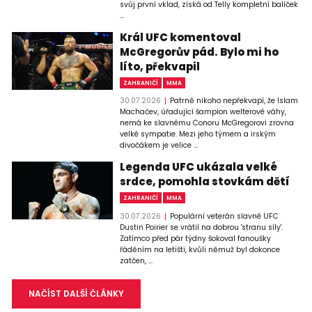
svůj první vklad, získá od Telly kompletní balíček
...
Král UFC komentoval
McGregorův pád. Bylo mi ho
líto, překvapil
ZAHRANIČÍ
MMA
30.07.2026
Patrně nikoho nepřekvapí, že Islam
Machačev, úřadující šampion welterové váhy,
nemá ke slavnému Conoru McGregorovi zrovna
velké sympatie. Mezi jeho týmem a irským
divočákem je velice ...
Legenda UFC ukázala velké
srdce, pomohla stovkám dětí
ZAHRANIČÍ
MMA
30.07.2026
Populární veterán slavné UFC
Dustin Poirier se vrátil na dobrou 'stranu síly'.
Zatímco před pár týdny šokoval fanoušky
řáděním na letišti, kvůli němuž byl dokonce
zatčen, ...
NAČÍST DALŠÍ ČLÁNKY