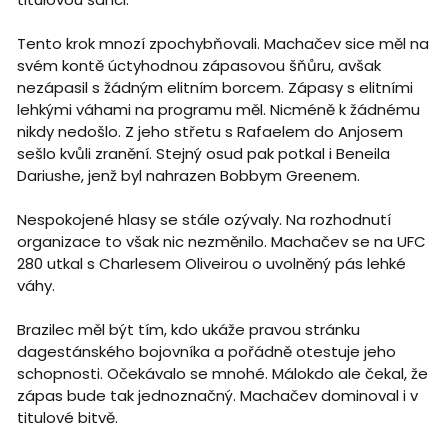
Tento krok mnozí zpochybňovali. Machačev sice měl na
svém kontě úctyhodnou zápasovou šňůru, avšak
nezápasil s žádným elitním borcem. Zápasy s elitními
lehkými váhami na programu měl. Nicméně k žádnému
nikdy nedošlo. Z jeho střetu s Rafaelem do Anjosem
sešlo kvůli zranění. Stejný osud pak potkal i Beneila
Dariushe, jenž byl nahrazen Bobbym Greenem.
Nespokojené hlasy se stále ozývaly. Na rozhodnutí
organizace to však nic nezměnilo. Machačev se na UFC
280 utkal s Charlesem Oliveirou o uvolněný pás lehké
váhy.
Brazilec měl být tím, kdo ukáže pravou stránku
dagestánského bojovníka a pořádně otestuje jeho
schopnosti. Očekávalo se mnohé. Málokdo ale čekal, že
zápas bude tak jednoznačný. Machačev dominoval i v
titulové bitvě.