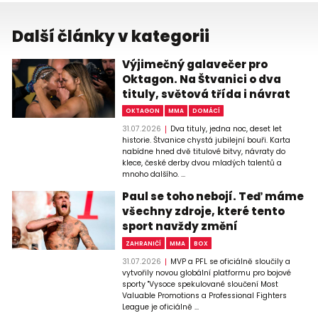
Další články v kategorii
Výjimečný galavečer pro
Oktagon. Na Štvanici o dva
tituly, světová třída i návrat
OKTAGON
MMA
DOMÁCÍ
31.07.2026
Dva tituly, jedna noc, deset let
historie. Štvanice chystá jubilejní bouři. Karta
nabídne hned dvě titulové bitvy, návraty do
klece, české derby dvou mladých talentů a
mnoho dalšího. ...
Paul se toho nebojí. Teď máme
všechny zdroje, které tento
sport navždy změní
ZAHRANIČÍ
MMA
BOX
31.07.2026
MVP a PFL se oficiálně sloučily a
vytvořily novou globální platformu pro bojové
sporty "Vysoce spekulované sloučení Most
Valuable Promotions a Professional Fighters
League je oficiálně ...