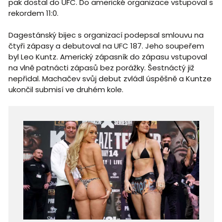
pak dostal do UFC. Do americké organizace vstupoval s
rekordem 11:0.
Dagestánský bijec s organizací podepsal smlouvu na
čtyři zápasy a debutoval na UFC 187. Jeho soupeřem
byl Leo Kuntz. Americký zápasník do zápasu vstupoval
na vlně patnácti zápasů bez porážky. Šestnáctý již
nepřidal. Machačev svůj debut zvládl úspěšně a Kuntze
ukončil submisí ve druhém kole.