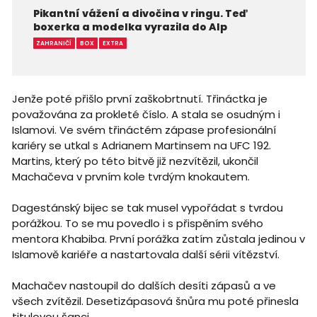
Pikantní vážení a divočina v ringu. Teď
boxerka a modelka vyrazila do Alp
ZAHRANIČÍ
BOX
EXTRA
Jenže poté přišlo první zaškobrtnutí. Třináctka je
považována za prokleté číslo. A stala se osudným i
Islamovi. Ve svém třináctém zápase profesionální
kariéry se utkal s Adrianem Martinsem na UFC 192.
Martins, který po této bitvě již nezvítězil, ukončil
Machačeva v prvním kole tvrdým knokautem.
Dagestánský bijec se tak musel vypořádat s tvrdou
porážkou. To se mu povedlo i s přispěním svého
mentora Khabiba. První porážka zatím zůstala jedinou v
Islamově kariéře a nastartovala další sérii vítězství.
Machačev nastoupil do dalších desíti zápasů a ve
všech zvítězil. Desetizápasová šnůra mu poté přinesla
titulovou šanci.