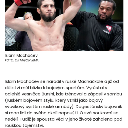
Islam Machačev.
FOTO: OKTAGON MMA
Islam Machačev se narodil v ruské Machačkale a již od
dětství měl blízko k bojovým sportům. Vyrůstal v
odlehlé vesničce Burshi, kde trénoval a zápasil v sambu
(ruském bojovém stylu, který vznikl jako bojový
výcvikový systém ruské armády). Dagestánský bojovník
si moc lidí do svého okolí nepouští. O své soukromí se
nedělí. Tudíž je spousta věcí v jeho životě zahalena pod
rouškou tajemství.