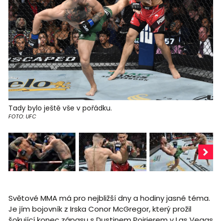
Tady bylo ještě vše v pořádku.
FOTO: UFC
Světové MMA má pro nejbližší dny a hodiny jasné téma.
Je jím bojovník z Irska Conor McGregor, který prožil
šokující konec zápasu s Dustinem Poirierem v Las Vegas