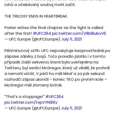
rohů a očekávaný souboj mohl začít.
THE TRILOGY ENDS IN HEARTBREAK.
Poirier writes the final chapter as the fight is called
after the first!
#UFC264
pic.twitter.com/V8bl8ubvV6
— UFC Europe (@UFCEurope)
July 11, 2021
Pětiminutový střih. UFC neposkytuje bezprostředně po
zápase záběry z bojů. Toto pravidlo platilo i v tomto
případě. Další sekvenci, která byla uveřejněna na
Twitteru, byl sedící McGregor, který už věděl, že prohrál
a nemohl vstát. V péči ho měl lékař a za pár sekund
rozhodčí zápas ukončil – konec TKO po prvním kole –
McGregor měl zlomený kotník.
"That's a stoppage!"
#UFC264
pic.twitter.com/tvpVYN91Ev
— UFC Europe (@UFCEurope)
July 11, 2021