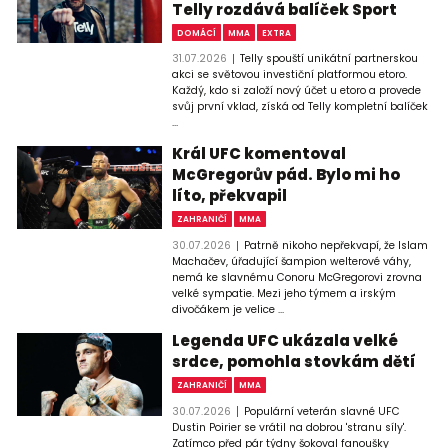
Telly rozdává balíček Sport
DOMÁCÍ
MMA
EXTRA
31.07.2026
Telly spouští unikátní partnerskou
akci se světovou investiční platformou etoro.
Každý, kdo si založí nový účet u etoro a provede
svůj první vklad, získá od Telly kompletní balíček
...
Král UFC komentoval
McGregorův pád. Bylo mi ho
líto, překvapil
ZAHRANIČÍ
MMA
30.07.2026
Patrně nikoho nepřekvapí, že Islam
Machačev, úřadující šampion welterové váhy,
nemá ke slavnému Conoru McGregorovi zrovna
velké sympatie. Mezi jeho týmem a irským
divočákem je velice ...
Legenda UFC ukázala velké
srdce, pomohla stovkám dětí
ZAHRANIČÍ
MMA
30.07.2026
Populární veterán slavné UFC
Dustin Poirier se vrátil na dobrou 'stranu síly'.
Zatímco před pár týdny šokoval fanoušky