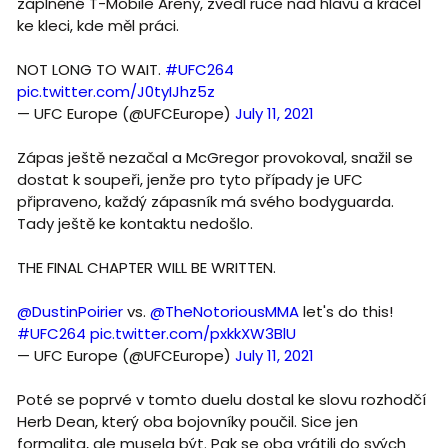
zaplněné T-Mobile Areny, zvedl ruce nad hlavu a kráčel
ke kleci, kde měl práci.
NOT LONG TO WAIT.
#UFC264
pic.twitter.com/J0tyIJhz5z
— UFC Europe (@UFCEurope)
July 11, 2021
Zápas ještě nezačal a McGregor provokoval, snažil se
dostat k soupeři, jenže pro tyto případy je UFC
připraveno, každý zápasník má svého bodyguarda.
Tady ještě ke kontaktu nedošlo.
THE FINAL CHAPTER WILL BE WRITTEN.
@DustinPoirier
vs.
@TheNotoriousMMA
let's do this!
#UFC264
pic.twitter.com/pxkkXW3BlU
— UFC Europe (@UFCEurope)
July 11, 2021
Poté se poprvé v tomto duelu dostal ke slovu rozhodčí
Herb Dean, který oba bojovníky poučil. Sice jen
formalita, ale musela být. Pak se oba vrátili do svých