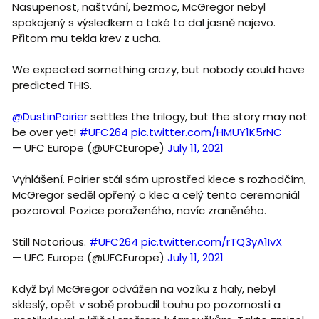
Nasupenost, naštvání, bezmoc, McGregor nebyl
spokojený s výsledkem a také to dal jasně najevo.
Přitom mu tekla krev z ucha.
We expected something crazy, but nobody could have
predicted THIS.
@DustinPoirier
settles the trilogy, but the story may not
be over yet!
#UFC264
pic.twitter.com/HMUY1K5rNC
— UFC Europe (@UFCEurope)
July 11, 2021
Vyhlášení. Poirier stál sám uprostřed klece s rozhodčím,
McGregor seděl opřený o klec a celý tento ceremoniál
pozoroval. Pozice poraženého, navíc zraněného.
Still Notorious.
#UFC264
pic.twitter.com/rTQ3yA1IvX
— UFC Europe (@UFCEurope)
July 11, 2021
Když byl McGregor odvážen na vozíku z haly, nebyl
skleslý, opět v sobě probudil touhu po pozornosti a