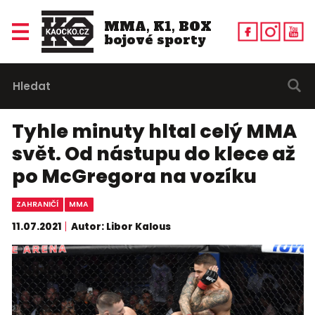
MMA, K1, BOX
bojové sporty
Tyhle minuty hltal celý MMA
svět. Od nástupu do klece až
po McGregora na vozíku
ZAHRANIČÍ
MMA
11.07.2021
Autor: Libor Kalous