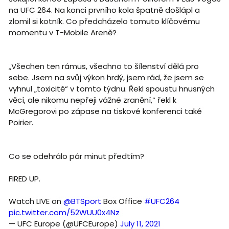
na UFC 264. Na konci prvního kola špatně došlápl a
zlomil si kotník. Co předcházelo tomuto klíčovému
momentu v T-Mobile Areně?
„Všechen ten rámus, všechno to šílenství dělá pro
sebe. Jsem na svůj výkon hrdý, jsem rád, že jsem se
vyhnul „toxicitě“ v tomto týdnu. Řekl spoustu hnusných
věcí, ale nikomu nepřeji vážné zranění,“ řekl k
McGregorovi po zápase na tiskové konferenci také
Poirier.
Co se odehrálo pár minut předtím?
FIRED UP.
Watch LIVE on
@BTSport
Box Office
#UFC264
pic.twitter.com/52WUU0x4Nz
— UFC Europe (@UFCEurope)
July 11, 2021