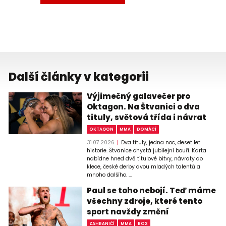
Další články v kategorii
Výjimečný galavečer pro
Oktagon. Na Štvanici o dva
tituly, světová třída i návrat
OKTAGON
MMA
DOMÁCÍ
31.07.2026
Dva tituly, jedna noc, deset let
historie. Štvanice chystá jubilejní bouři. Karta
nabídne hned dvě titulové bitvy, návraty do
klece, české derby dvou mladých talentů a
mnoho dalšího. ...
Paul se toho nebojí. Teď máme
všechny zdroje, které tento
sport navždy změní
ZAHRANIČÍ
MMA
BOX