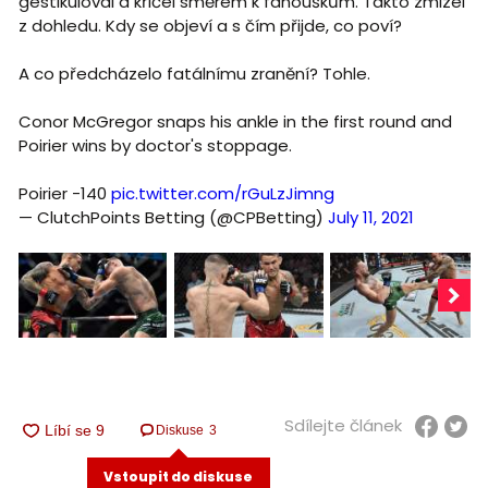
gestikuloval a křičel směrem k fanouškům. Takto zmizel
z dohledu. Kdy se objeví a s čím přijde, co poví?
A co předcházelo fatálnímu zranění? Tohle.
Conor McGregor snaps his ankle in the first round and
Poirier wins by doctor's stoppage.
Poirier -140
pic.twitter.com/rGuLzJimng
— ClutchPoints Betting (@CPBetting)
July 11, 2021
Sdílejte článek
Diskuse
3
Vstoupit do diskuse