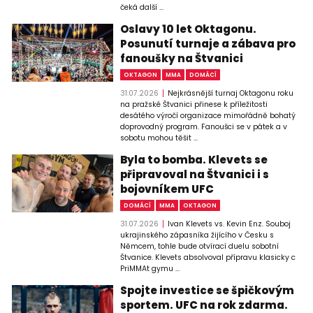
čeká další ...
Oslavy 10 let Oktagonu.
Posunutí turnaje a zábava pro
fanoušky na Štvanici
OKTAGON
MMA
DOMÁCÍ
31.07.2026
Nejkrásnější turnaj Oktagonu roku
na pražské Štvanici přinese k příležitosti
desátého výročí organizace mimořádně bohatý
doprovodný program. Fanoušci se v pátek a v
sobotu mohou těšit ...
Byla to bomba. Klevets se
připravoval na Štvanici i s
bojovníkem UFC
DOMÁCÍ
MMA
OKTAGON
31.07.2026
Ivan Klevets vs. Kevin Enz. Souboj
ukrajinského zápasníka žijícího v Česku s
Němcem, tohle bude otvírací duelu sobotní
Štvanice. Klevets absolvoval přípravu klasicky c
PriMMAt gymu ...
Spojte investice se špičkovým
sportem. UFC na rok zdarma.