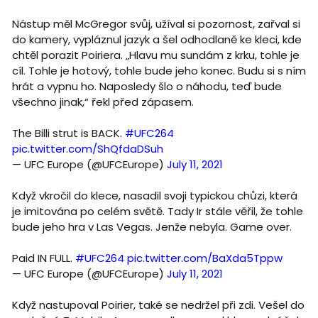
Nástup měl McGregor svůj, užíval si pozornost, zařval si
do kamery, vypláznul jazyk a šel odhodlaně ke kleci, kde
chtěl porazit Poiriera. „Hlavu mu sundám z krku, tohle je
cíl. Tohle je hotový, tohle bude jeho konec. Budu si s ním
hrát a vypnu ho. Naposledy šlo o náhodu, teď bude
všechno jinak,“ řekl před zápasem.
The Billi strut is BACK.
#UFC264
pic.twitter.com/ShQfdaDSuh
— UFC Europe (@UFCEurope)
July 11, 2021
Když vkročil do klece, nasadil svoji typickou chůzi, která
je imitována po celém světě. Tady Ir stále věřil, že tohle
bude jeho hra v Las Vegas. Jenže nebyla. Game over.
Paid IN FULL.
#UFC264
pic.twitter.com/BaXda5Tppw
— UFC Europe (@UFCEurope)
July 11, 2021
Když nastupoval Poirier, také se nedržel při zdi. Vešel do