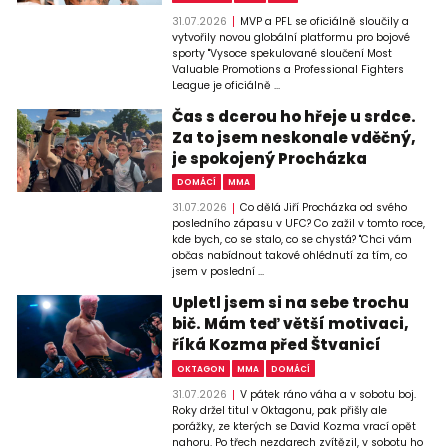
31.07.2026
MVP a PFL se oficiálně sloučily a
vytvořily novou globální platformu pro bojové
sporty "Vysoce spekulované sloučení Most
Valuable Promotions a Professional Fighters
League je oficiálně ...
Čas s dcerou ho hřeje u srdce.
Za to jsem neskonale vděčný,
je spokojený Procházka
DOMÁCÍ
MMA
31.07.2026
Co dělá Jiří Procházka od svého
posledního zápasu v UFC? Co zažil v tomto roce,
kde bych, co se stalo, co se chystá? "Chci vám
občas nabídnout takové ohlédnutí za tím, co
jsem v poslední ...
Upletl jsem si na sebe trochu
bič. Mám teď větší motivaci,
říká Kozma před Štvanicí
OKTAGON
MMA
DOMÁCÍ
31.07.2026
V pátek ráno váha a v sobotu boj.
Roky držel titul v Oktagonu, pak přišly ale
porážky, ze kterých se David Kozma vrací opět
nahoru. Po třech nezdarech zvítězil, v sobotu ho