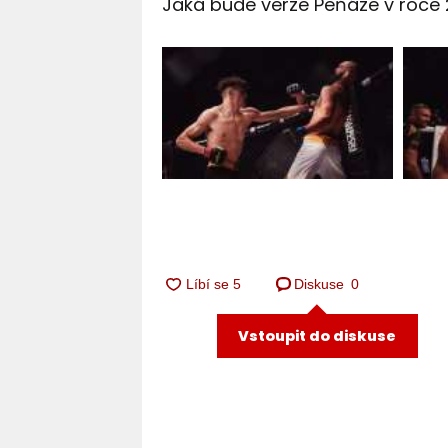
Jaká bude verze Peňáze v roce 
Diskuse
0
Vstoupit do diskuse