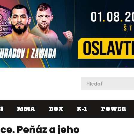
X
Í
MMA
BOX
K-1
POWER
ce. Peňáz a jeho