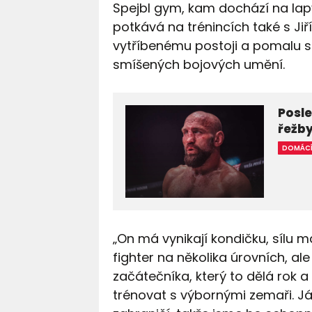
Spejbl gym, kam dochází na lap
potkává na trénincích také s Ji
vytříbenému postoji a pomalu s
smíšených bojových umění.
Posle
řežby
DOMÁC
„On má vynikají kondičku, sílu má
fighter na několika úrovních, al
začátečníka, který to dělá rok 
trénovat s výbornými zemaři. Já