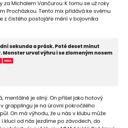
y za Michalem Vančurou. K tomu se už roky
řím Procházkou. Tento mix přidává ke svému
e z čistého postojáře mění v bojovníka
dní sekunda a prásk. Poté deset minut
. Monster urval výhru i se zlomeným nosem
Í
MMA
, mentálně je silný. On přišel jako hotový
e v grapplingu je na úrovni pokročilého
a půl. On má výhodu, že u nás v klubu může
 i kluci od nás jezdíme po závodech, do