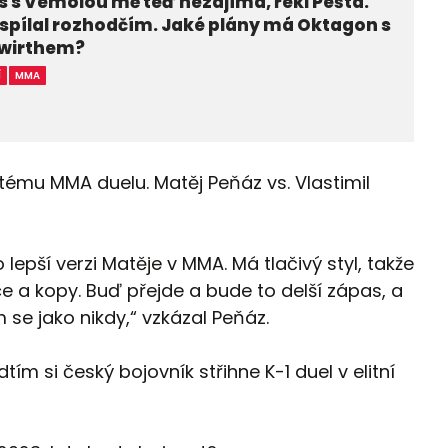
 s Vémolou mě teď nezajímá, řekl Pešta.
 spílal rozhodčím. Jaké plány má Oktagon s
wirthem?
Í
MMA
tému MMA duelu. Matěj Peňáz vs. Vlastimil
lepší verzi Matěje v MMA. Má tlačivý styl, takže
e a kopy. Buď přejde a bude to delší zápas, a
 se jako nikdy,“ vzkázal Peňáz.
ím si český bojovník střihne K-1 duel v elitní