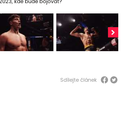
2023, kde bude bojovat?
Sdílejte článek