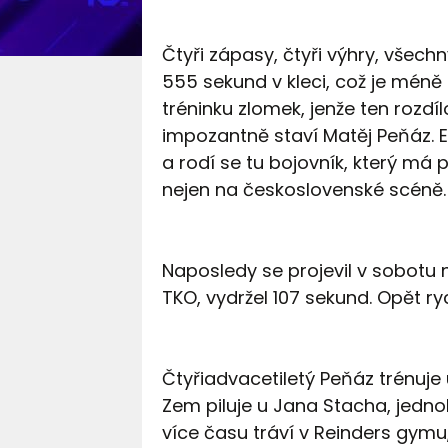
Čtyři zápasy, čtyři výhry, všech
555 sekund v kleci, což je méně 
tréninku zlomek, jenže ten rozdíl
impozantně staví Matěj Peňáz. E
a rodí se tu bojovník, který má
nejen na československé scéně.
Naposledy se projevil v sobotu 
TKO, vydržel 107 sekund. Opět ry
Čtyřiadvacetiletý Peňáz trénuj
Zem piluje u Jana Stacha, jedno
více času tráví v Reinders gymu,