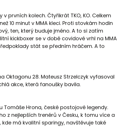
ny v prvních kolech. Čtyřikrát TKO, KO. Celkem
než 10 minut v MMA kleci. Proti stovkám hodin
ový, ten, který buduje jméno. A to si zatím
litní kickboxer se v době covidové vrhl na MMA
 předpoklady stát se předním hráčem. A to
na Oktagonu 28. Mateusz Strzelczyk vyfasoval
chlá akce, která fanoušky bavila.
e u Tomáše Hrona, české postojové legendy.
ho z nejlepších trenérů v Česku, k tomu více a
 kde má kvalitní sparingy, navštěvuje také