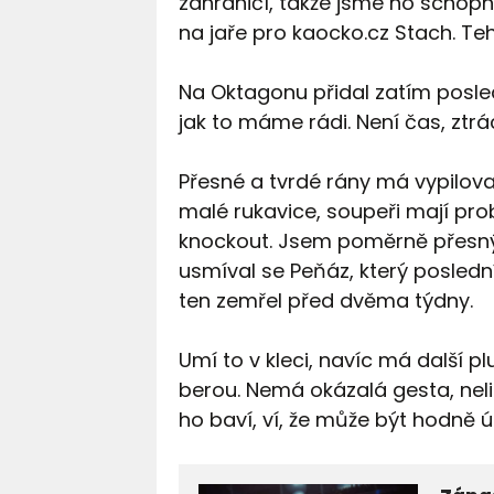
zahraničí, takže jsme ho schopni
na jaře pro kaocko.cz Stach. Teh
Na Oktagonu přidal zatím posledn
jak to máme rádi. Není čas, ztr
Přesné a tvrdé rány má vypilov
malé rukavice, soupeři mají prob
knockout. Jsem poměrně přesný, 
usmíval se Peňáz, který posled
ten zemřel před dvěma týdny.
Umí to v kleci, navíc má další p
berou. Nemá okázalá gesta, nelibu
ho baví, ví, že může být hodně 