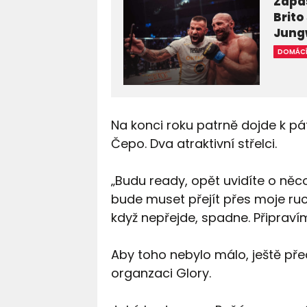
Zápas
Brito
Jung
DOMÁC
Na konci roku patrně dojde k pá
Čepo. Dva atraktivní střelci.
„Budu ready, opět uvidíte o něco 
bude muset přejít přes moje ruc
když nepřejde, spadne. Připravím
Aby toho nebylo málo, ještě předt
organzaci Glory.