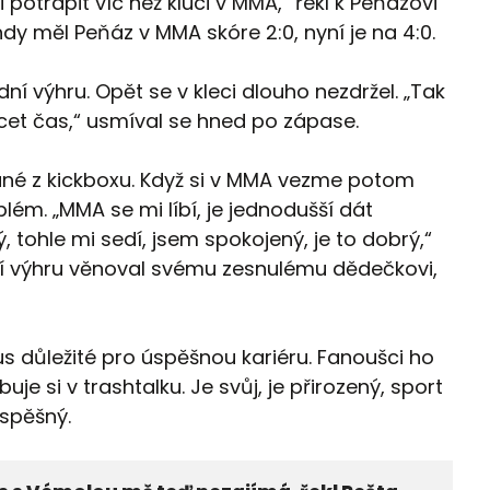
 potrápit víc než kluci v MMA,“ řekl k Peňázovi
dy měl Peňáz v MMA skóre 2:0, nyní je na 4:0.
í výhru. Opět se v kleci dlouho nezdržel. „Tak
ácet čas,“ usmíval se hned po zápase.
ané z kickboxu. Když si v MMA vezme potom
lém. „MMA se mi líbí, je jednodušší dát
tohle mi sedí, jsem spokojený, je to dobrý,“
ní výhru věnoval svému zesnulému dědečkovi,
lus důležité pro úspěšnou kariéru. Fanoušci ho
je si v trashtalku. Je svůj, je přirozený, sport
úspěšný.