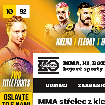
MMA, K1, BO
bojové sporty
DOMÁCÍ
ZAHRANIČ
MMA střelec z kle