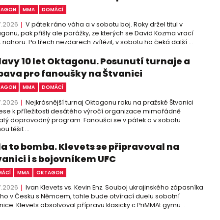
TAGON
MMA
DOMÁCÍ
7.2026
V pátek ráno váha a v sobotu boj. Roky držel titul v
gonu, pak přišly ale porážky, ze kterých se David Kozma vrací
 nahoru. Po třech nezdarech zvítězil, v sobotu ho čeká další ...
lavy 10 let Oktagonu. Posunutí turnaje a
bava pro fanoušky na Štvanici
TAGON
MMA
DOMÁCÍ
7.2026
Nejkrásnější turnaj Oktagonu roku na pražské Štvanici
ese k příležitosti desátého výročí organizace mimořádně
tý doprovodný program. Fanoušci se v pátek a v sobotu
u těšit ...
la to bomba. Klevets se připravoval na
vanici i s bojovníkem UFC
ÁCÍ
MMA
OKTAGON
7.2026
Ivan Klevets vs. Kevin Enz. Souboj ukrajinského zápasníka
cího v Česku s Němcem, tohle bude otvírací duelu sobotní
nice. Klevets absolvoval přípravu klasicky c PriMMAt gymu ...