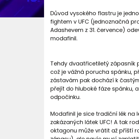
Důvod vysokého flastru je jedn
fightem v UFC (jednoznačná pr
Adashevem z 31. července) odev
modafinil.
Tehdy dvaatřicetiletý zápasník 
což je vážná porucha spánku, př
zástavám pak dochází k častým
přejít do hluboké fáze spánku, 
odpočinku.
Modafinil je sice tradiční lék n
zakázaných látek UFC! A tak rod
oktagonu může vrátit až příští 
zápasu), ale navíc musí zaplatit