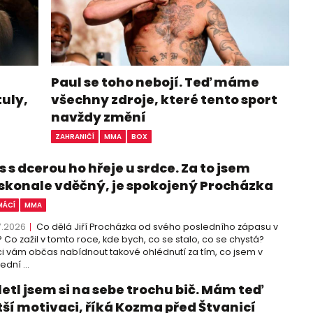
Paul se toho nebojí. Teď máme
tuly,
všechny zdroje, které tento sport
navždy změní
ZAHRANIČÍ
MMA
BOX
 s dcerou ho hřeje u srdce. Za to jsem
skonale vděčný, je spokojený Procházka
ÁCÍ
MMA
7.2026
Co dělá Jiří Procházka od svého posledního zápasu v
 Co zažil v tomto roce, kde bych, co se stalo, co se chystá?
i vám občas nabídnout takové ohlédnutí za tím, co jsem v
ední ...
letl jsem si na sebe trochu bič. Mám teď
tší motivaci, říká Kozma před Štvanicí