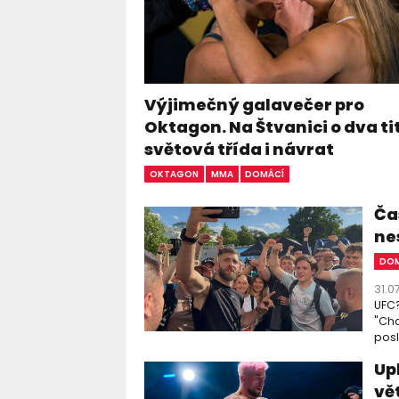
Výjimečný galavečer pro
Oktagon. Na Štvanici o dva ti
světová třída i návrat
OKTAGON
MMA
DOMÁCÍ
Čas
ne
DOM
31.0
UFC?
"Chc
posl
Up
vě