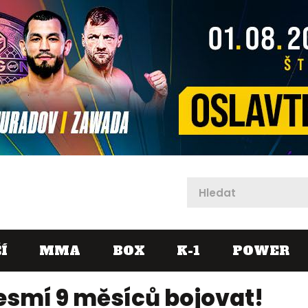
X
Í
MMA
BOX
K-1
POWER
smí 9 měsíců bojovat!