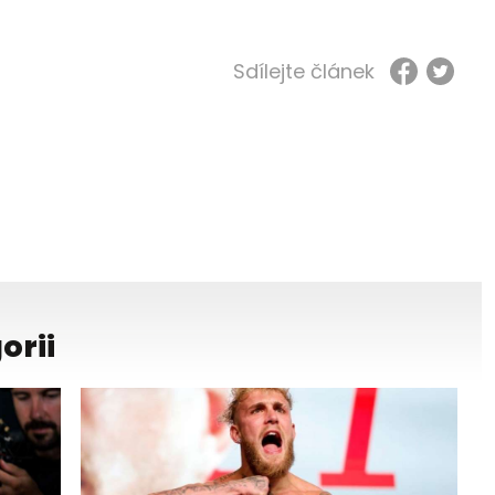
Sdílejte článek
orii