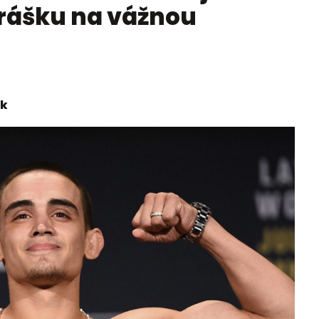
prášku na vážnou
ek