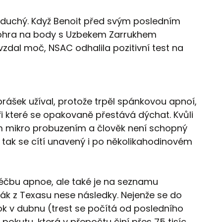
oduchý. Když Benoit před svým posledním
ohra na body s Uzbekem Zarrukhem
zdal moč, NSAC odhalila pozitivní test na
prášek užíval, protože trpěl spánkovou apnoí,
i které se opakovaně přestává dýchat. Kvůli
 mikro probuzením a člověk není schopný
a tak se cítí unavený i po několikahodinovém
a léčbu apnoe, ale také je na seznamu
ák z Texasu nese následky. Nejenže se do
rok v dubnu (trest se počítá od posledního
 pokutu, která v přepočtu činí přes 75 tisíc