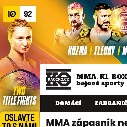
MMA, K1, BO
bojové sporty
DOMÁCÍ
ZAHRANIČ
MMA zápasník ne