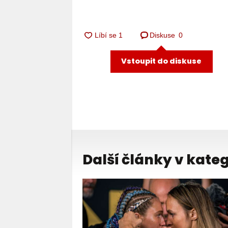
Diskuse
0
Vstoupit do diskuse
Další články v kateg