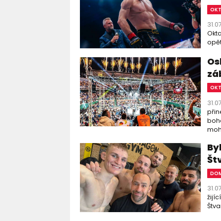
OK
31.0
Okta
opět
Os
zá
OK
31.0
přin
boha
moho
By
Št
DOM
31.0
žijí
Štva