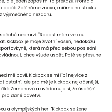
dě, ale jeden zápas mi to překazil. Prohrála
 bodík. Začínáme znovu, míříme na stovku i
 z výjimečného nezdaru.
 z úspěchů neomrzí. "Radost mám velkou
at. Kickbox je moje životní vášeň, nedokážu
 sportovkyně, která má před sebou poslední
 ovládnout, chce všude uspět. Poté se přesune
ed mě bavil. Kickbox se mi líbí nejvíce z
 ostatní, ale pro mě je kickbox nejkrásnější,
," říká Zemanová a uvědomuje si, že úspěšní
u pro dané odvětví.
xu a olympijských her. "Kickbox se žene