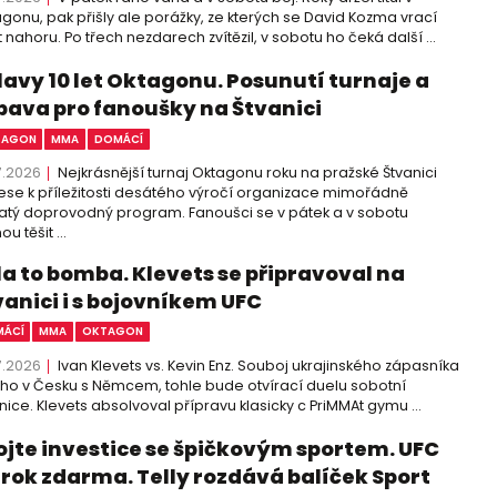
gonu, pak přišly ale porážky, ze kterých se David Kozma vrací
 nahoru. Po třech nezdarech zvítězil, v sobotu ho čeká další ...
lavy 10 let Oktagonu. Posunutí turnaje a
bava pro fanoušky na Štvanici
TAGON
MMA
DOMÁCÍ
7.2026
Nejkrásnější turnaj Oktagonu roku na pražské Štvanici
ese k příležitosti desátého výročí organizace mimořádně
tý doprovodný program. Fanoušci se v pátek a v sobotu
u těšit ...
la to bomba. Klevets se připravoval na
vanici i s bojovníkem UFC
ÁCÍ
MMA
OKTAGON
7.2026
Ivan Klevets vs. Kevin Enz. Souboj ukrajinského zápasníka
cího v Česku s Němcem, tohle bude otvírací duelu sobotní
nice. Klevets absolvoval přípravu klasicky c PriMMAt gymu ...
ojte investice se špičkovým sportem. UFC
 rok zdarma. Telly rozdává balíček Sport