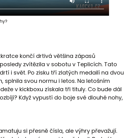
hy?
 zkratce končí drtivá většina zápasů
osledy zvítězila v sobotu v Teplicích. Tato
tí i svět. Po zisku tří zlatých medailí na dvou
splnila svou normu i letos. Na letošním
eže v kickboxu získala tři tituly. Co bude dál
ozbíjí? Když vypustí do boje své dlouhé nohy,
atuju si přesně čísla, ale výhry převažují.