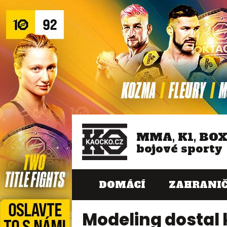
MMA, K1, BO
bojové sporty
DOMÁCÍ
ZAHRANIČ
Modeling dosta