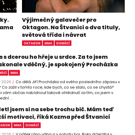
ky.
Výjimečný galavečer pro
ohama
Oktagon. Na Štvanici o dva tituly,
světová třída i návrat
OKTAGON
MMA
DOMÁCÍ
 s dcerou ho hřeje u srdce. Za to jsem
skonale vděčný, je spokojený Procházka
ÁCÍ
MMA
7.2026
Co dělá Jiří Procházka od svého posledního zápasu v
 Co zažil v tomto roce, kde bych, co se stalo, co se chystá?
i vám občas nabídnout takové ohlédnutí za tím, co jsem v
ední ...
letl jsem si na sebe trochu bič. Mám teď
tší motivaci, říká Kozma před Štvanicí
TAGON
MMA
DOMÁCÍ
7.2026
V pátek ráno váha a v sobotu boj. Roky držel titul v