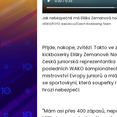
Jak nebezpečné má Eliška Zemanová no
VIDEO/FOTO: kaocko.cz/Czech Kickboxing Team
Přijde, nakope, zvítězí. Takto ve
kickboxerky Elišky Zemanové. Nap
česká juniorská reprezentantka dr
posledních WAKO šampionátech, 
mistrovství Evropy juniorů a mlád
se sportovkyní, která soupeřky r
hrozí nebezpečí.
"Mám asi přes 400 zápasů, nepam