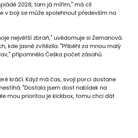
piádě 2028, tam já mířím," má cíl
 že v boji se může spolehnout především na
je největší zbraň," uvědomuje si Zemanová.
ch, kde jasně zvítězila. "Přiběhl za mnou malý
hlav," připomněla Češka počet zásahů
teré kráčí. Když má čas, svoji porci dostane
 nestíhá. "Dostala jsem dost nabídek na
le mou prioritou je kickbox, tomu chci dát
.