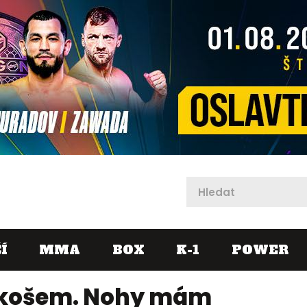
X
Í
MMA
BOX
K-1
POWER
l košem. Nohy mám