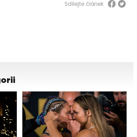
Sdílejte článek
orii