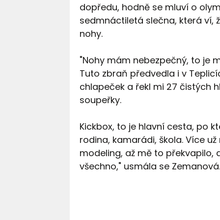
dopředu, hodně se mluví o olym
sedmnáctiletá slečna, která ví,
nohy.
"Nohy mám nebezpečný, to je mo
Tuto zbraň předvedla i v Teplicí
chlapeček a řekl mi 27 čistých 
soupeřky.
Kickbox, to je hlavní cesta, po k
rodina, kamarádi, škola. Více už
modeling, až mě to překvapilo, a
všechno," usmála se Zemanová