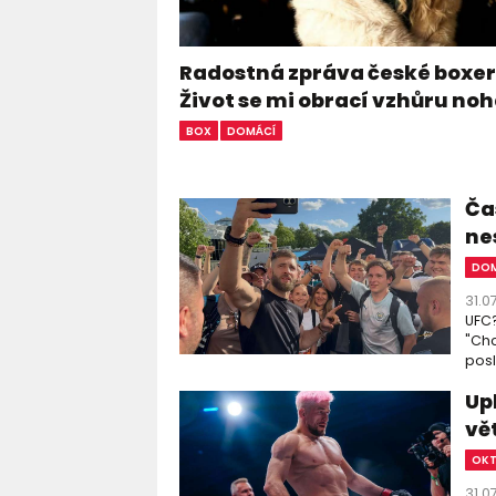
Radostná zpráva české boxer
Život se mi obrací vzhůru n
BOX
DOMÁCÍ
Čas
ne
DOM
31.0
UFC?
"Chc
posl
Up
vě
OK
31.0