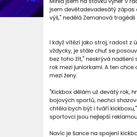
Mířila jsem na stovku výher v řa
jsem devětadevadesátý zápas o
výš," nedělá Zemanová tragédii
I když vítězí jako stroj, radost
vždycky, je stále chuť se posouv
bez toho žít," neskrývá nadšení
rok mezi juniorkami. A ten chce
mezi ženy.
"Kickbox dělám už devátý rok, hn
bojových sportů, nechci shazovat
chtěla bych být i tváří kickboxu
sportovci jsou nejlepší reklamo
Navíc je šance na spojení kickbo