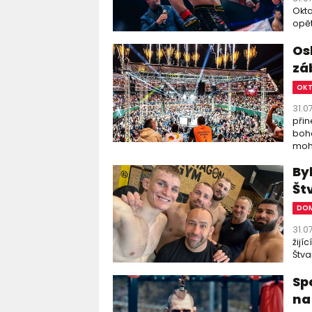
Okta
opět
Os
zá
OK
31.0
přin
boha
moho
By
Št
DOM
31.0
žijí
Štva
Sp
na