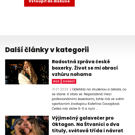
Vstoupit do diskuse
Další články v kategorii
Radostná zpráva české
boxerky. Život se mi obrací
vzhůru nohama
BOX
DOMÁCÍ
31.07.2026
Odletěla na zkušenou a čekala, co
se stane. A stalo se. Neporažená mezi
profesionálními boxerkami, tohle má ve svém
sportovním životopisu Kateřina Čavajdová.
Češka má skóre 6-0 a nyní ...
Výjimečný galavečer pro
Oktagon. Na Štvanici o dva
tituly, světová třída i návrat