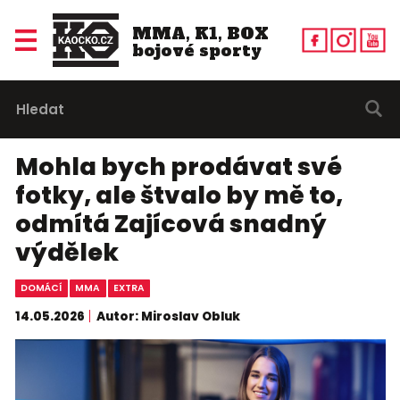
MMA, K1, BOX
bojové sporty
Mohla bych prodávat své
fotky, ale štvalo by mě to,
odmítá Zajícová snadný
výdělek
DOMÁCÍ
MMA
EXTRA
14.05.2026
Autor: Miroslav Obluk