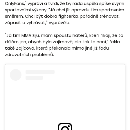
OnlyFans," vypráví a tvrdí, že by ráda uspěla spíše svými
sportovními výkony. "Já chci jít opravdu tím sportovním
směrem. Chci být dobrá fighterka, pořádně trénovat,
zápasit a vyhrávat," vyprávěla.
"Já tím MMA žiju, mám spoustu haterů, kteří říkají, že to
dělám jen, abych byla zajímavá, ale tak to není," řekla
také Zajícová, která překonala mimo jiné již řadu
zdravotních problémů.