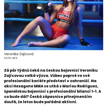
Veronika Zajícová.
FOTO: RFA
Zá pár týdnů čeká na českou bojovnici Veroniku
Zajícovou velká výzva. Vůbec poprvé ve své
profesionální kariéře představí v zahraničí. Na
akci Hexagone MMA se utká s Maríou Rodriguez,
španělskou bojovnicí s profesionální bilancí 1-1. A
co bude dál? Česká zápasnice přinejmenším
doufá, že letos bude pořádně aktivní.