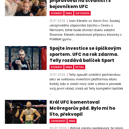
připravoval na Štvanici i s
bojovníkem UFC
DOMÁCÍ
MMA
OKTAGON
31.07.2026
Ivan Klevets vs. Kevin Enz. Souboj
ukrajinského zápasníka žijícího v Česku s
Němcem, tohle bude otvírací duelu sobotní
Štvanice. Klevets absolvoval přípravu klasicky c
PriMMAt gymu ...
Spojte investice se špičkovým
sportem. UFC na rok zdarma.
Telly rozdává balíček Sport
DOMÁCÍ
MMA
EXTRA
31.07.2026
Telly spouští unikátní partnerskou
akci se světovou investiční platformou etoro.
Každý, kdo si založí nový účet u etoro a provede
svůj první vklad, získá od Telly kompletní balíček
...
Král UFC komentoval
McGregorův pád. Bylo mi ho
líto, překvapil
ZAHRANIČÍ
MMA
30.07.2026
Patrně nikoho nepřekvapí, že Islam