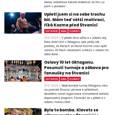
občas nabídnout takové ohlédnutí za tím, co
jsem v poslední ...
Upletl jsem si na sebe trochu
bič. Mám teď větší motivaci,
říká Kozma před Štvanicí
OKTAGON
MMA
DOMÁCÍ
31.07.2026
V pátek ráno váha a v sobotu boj.
Roky držel titul v Oktagonu, pak přišly ale
porážky, ze kterých se David Kozma vrací opět
nahoru. Po třech nezdarech zvítězil, v sobotu ho
čeká další ...
Oslavy 10 let Oktagonu.
Posunutí turnaje a zábava pro
fanoušky na Štvanici
OKTAGON
MMA
DOMÁCÍ
31.07.2026
Nejkrásnější turnaj Oktagonu roku
na pražské Štvanici přinese k příležitosti
desátého výročí organizace mimořádně bohatý
doprovodný program. Fanoušci se v pátek a v
sobotu mohou těšit ...
Byla to bomba. Klevets se