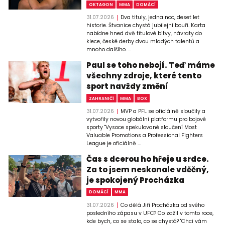
OKTAGON
MMA
DOMÁCÍ
31.07.2026
Dva tituly, jedna noc, deset let
historie. Štvanice chystá jubilejní bouři. Karta
nabídne hned dvě titulové bitvy, návraty do
klece, české derby dvou mladých talentů a
mnoho dalšího. ...
Paul se toho nebojí. Teď máme
všechny zdroje, které tento
sport navždy změní
ZAHRANIČÍ
MMA
BOX
31.07.2026
MVP a PFL se oficiálně sloučily a
vytvořily novou globální platformu pro bojové
sporty "Vysoce spekulované sloučení Most
Valuable Promotions a Professional Fighters
League je oficiálně ...
Čas s dcerou ho hřeje u srdce.
Za to jsem neskonale vděčný,
je spokojený Procházka
DOMÁCÍ
MMA
31.07.2026
Co dělá Jiří Procházka od svého
posledního zápasu v UFC? Co zažil v tomto roce,
kde bych, co se stalo, co se chystá? "Chci vám