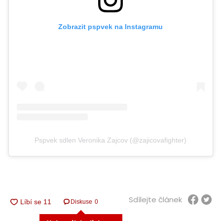
Zobrazit pspvek na Instagramu
Pspvek sdlen Veronika Zajcov (@zajicovafighter)
Sdílejte článek
Diskuse
0