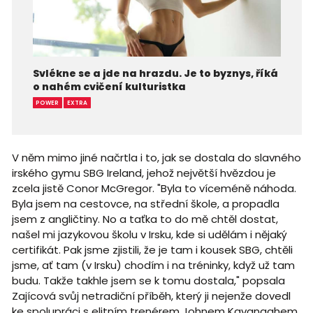
Svlékne se a jde na hrazdu. Je to byznys, říká
o nahém cvičení kulturistka
POWER
EXTRA
V něm mimo jiné načrtla i to, jak se dostala do slavného
irského gymu SBG Ireland, jehož největší hvězdou je
zcela jistě Conor McGregor. "Byla to víceméně náhoda.
Byla jsem na cestovce, na střední škole, a propadla
jsem z angličtiny. No a taťka to do mě chtěl dostat,
našel mi jazykovou školu v Irsku, kde si udělám i nějaký
certifikát. Pak jsme zjistili, že je tam i kousek SBG, chtěli
jsme, ať tam (v Irsku) chodím i na tréninky, když už tam
budu. Takže takhle jsem se k tomu dostala," popsala
Zajícová svůj netradiční příběh, který ji nejenže dovedl
ke spolupráci s elitním trenérem Johnem Kavanaghem,