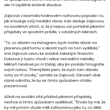
ale i k úspěšně složené zkoušce.
Zajícová v bezmála hodinovém rozhovoru popsala i to,
jak si buduje svůj mediální obraz. Kdo sleduje Zajícovou
na sociálních sítích, ví, že jí nejsou cizí pořádně pikantní
příspěvky ve spodním prádle, v odvážných bikinách.
"To, co dávám na Instagram, bych mohla dávat na
placenou platformu a akorát bych na tom vydělala,"
zná Zajícová cestu ke snadně získaným financím.
Dokonce jí často chodí i velice netradiční nabídky.
Někteří fandové po ní žádají, aby jim poslala fotografie
svých nohou. "Přemýšlela jsem, že bych tam dávala
nohy za tři stovky," usmála se Zajícová. Zároveň však
rázně odmítla, že by se tímto způsobem chtěla
prezentovat.
Ačkoli na sociální sítě přidává pikantní příspěvky,
nechce si tímto způsobem vydělávat. "Štvalo by mě, že
by mě potom všude měli zafixovanou jako tu, co dělá