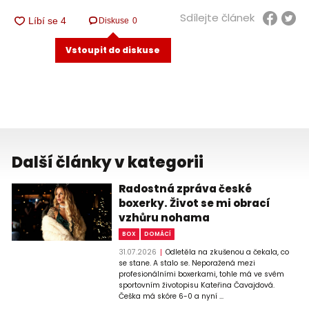
Sdílejte článek
Diskuse
0
Vstoupit do diskuse
Další články v kategorii
Radostná zpráva české
boxerky. Život se mi obrací
vzhůru nohama
BOX
DOMÁCÍ
31.07.2026
Odletěla na zkušenou a čekala, co
se stane. A stalo se. Neporažená mezi
profesionálními boxerkami, tohle má ve svém
sportovním životopisu Kateřina Čavajdová.
Češka má skóre 6-0 a nyní ...