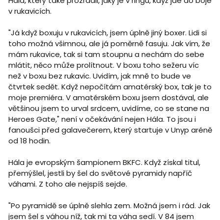
Hála, který také prozradil, jaký je v ringu, když jde do boje
v rukavicích.
"Já když boxuju v rukavicích, jsem úplně jiný boxer. Lidi si
toho možná všimnou, ale já poměrně fasuju. Jak vím, že
mám rukavice, tak si tam stoupnu a nechám do sebe
mlátit, něco může prolítnout. V boxu toho sežeru víc
než v boxu bez rukavic. Uvidím, jak mně to bude ve
čtvrtek sedět. Když nepočítám amatérský box, tak je to
moje premiéra. V amatérském boxu jsem dostával, ale
většinou jsem to urval srdcem, uvidíme, co se stane na
Heroes Gate," není v očekávání nejen Hála. To jsou i
fanoušci před galavečerem, který startuje v Unyp aréně
od 18 hodin.
Hála je evropským šampionem BKFC. Když získal titul,
přemýšlel, jestli by šel do světové pyramidy napříč
váhami. Z toho ale nejspíš sejde.
"Po pyramidě se úplně slehla zem. Možná jsem i rád. Jak
jsem šel s váhou níž, tak mi ta váha sedí. V 84 jsem