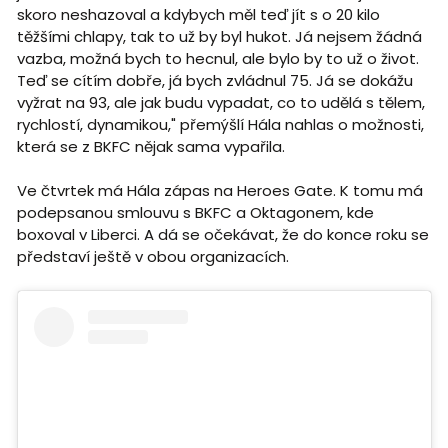
skoro neshazoval a kdybych měl teď jít s o 20 kilo
těžšími chlapy, tak to už by byl hukot. Já nejsem žádná
vazba, možná bych to hecnul, ale bylo by to už o život.
Teď se cítím dobře, já bych zvládnul 75. Já se dokážu
vyžrat na 93, ale jak budu vypadat, co to udělá s tělem,
rychlostí, dynamikou," přemýšlí Hála nahlas o možnosti,
která se z BKFC nějak sama vypařila.
Ve čtvrtek má Hála zápas na Heroes Gate. K tomu má
podepsanou smlouvu s BKFC a Oktagonem, kde
boxoval v Liberci. A dá se očekávat, že do konce roku se
představí ještě v obou organizacích.