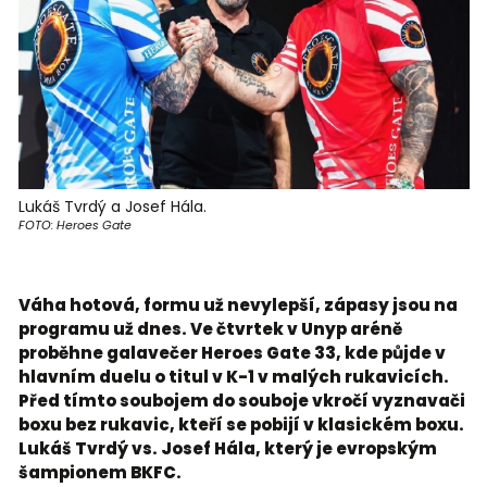
Lukáš Tvrdý a Josef Hála.
FOTO: Heroes Gate
Váha hotová, formu už nevylepší, zápasy jsou na
programu už dnes. Ve čtvrtek v Unyp aréně
proběhne galavečer Heroes Gate 33, kde půjde v
hlavním duelu o titul v K-1 v malých rukavicích.
Před tímto soubojem do souboje vkročí vyznavači
boxu bez rukavic, kteří se pobijí v klasickém boxu.
Lukáš Tvrdý vs. Josef Hála, který je evropským
šampionem BKFC.