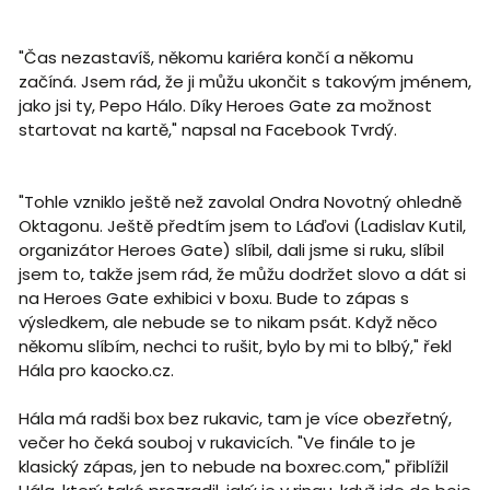
"Čas nezastavíš, někomu kariéra končí a někomu
začíná. Jsem rád, že ji můžu ukončit s takovým jménem,
jako jsi ty, Pepo Hálo. Díky Heroes Gate za možnost
startovat na kartě," napsal na Facebook Tvrdý.
"Tohle vzniklo ještě než zavolal Ondra Novotný ohledně
Oktagonu. Ještě předtím jsem to Láďovi (Ladislav Kutil,
organizátor Heroes Gate) slíbil, dali jsme si ruku, slíbil
jsem to, takže jsem rád, že můžu dodržet slovo a dát si
na Heroes Gate exhibici v boxu. Bude to zápas s
výsledkem, ale nebude se to nikam psát. Když něco
někomu slíbím, nechci to rušit, bylo by mi to blbý," řekl
Hála pro kaocko.cz.
Hála má radši box bez rukavic, tam je více obezřetný,
večer ho čeká souboj v rukavicích. "Ve finále to je
klasický zápas, jen to nebude na boxrec.com," přiblížil