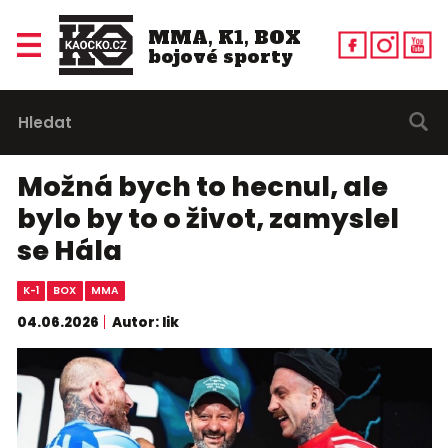
MMA, K1, BOX
bojové sporty
Možná bych to hecnul, ale
bylo by to o život, zamyslel
se Hála
K-1
BOX
MMA
04.06.2026
Autor: lik