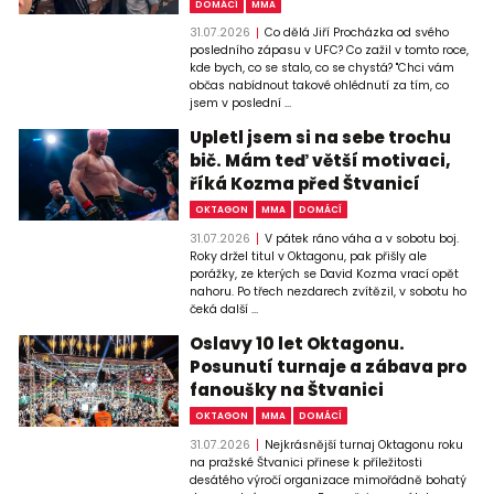
DOMÁCÍ
MMA
31.07.2026
Co dělá Jiří Procházka od svého
posledního zápasu v UFC? Co zažil v tomto roce,
kde bych, co se stalo, co se chystá? "Chci vám
občas nabídnout takové ohlédnutí za tím, co
jsem v poslední ...
Upletl jsem si na sebe trochu
bič. Mám teď větší motivaci,
říká Kozma před Štvanicí
OKTAGON
MMA
DOMÁCÍ
31.07.2026
V pátek ráno váha a v sobotu boj.
Roky držel titul v Oktagonu, pak přišly ale
porážky, ze kterých se David Kozma vrací opět
nahoru. Po třech nezdarech zvítězil, v sobotu ho
čeká další ...
Oslavy 10 let Oktagonu.
Posunutí turnaje a zábava pro
fanoušky na Štvanici
OKTAGON
MMA
DOMÁCÍ
31.07.2026
Nejkrásnější turnaj Oktagonu roku
na pražské Štvanici přinese k příležitosti
desátého výročí organizace mimořádně bohatý