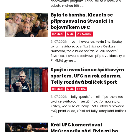
doprovodný program. Fanoušci se v pátek a v
sobotu mohou těšit ...
Byla to bomba. Klevets se
připravoval na Štvanici i s
bojovníkem UFC
DOMÁCÍ
MMA
OKTAGON
31.07.2026
Ivan Klevets vs. Kevin Enz. Souboj
ukrajinského zápasníka žijícího v Česku s
Němcem, tohle bude otvírací duelu sobotní
Štvanice. Klevets absolvoval přípravu klasicky c
PriMMAt gymu ...
Spojte investice se špičkovým
sportem. UFC na rok zdarma.
Telly rozdává balíček Sport
DOMÁCÍ
MMA
EXTRA
31.07.2026
Telly spouští unikátní partnerskou
akci se světovou investiční platformou etoro.
Každý, kdo si založí nový účet u etoro a provede
svůj první vklad, získá od Telly kompletní balíček
...
Král UFC komentoval
McGregorův pád. Bylo mi ho