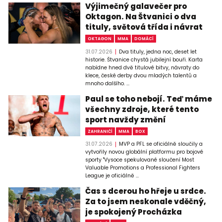
Výjimečný galavečer pro
Oktagon. Na Štvanici o dva
tituly, světová třída i návrat
OKTAGON
MMA
DOMÁCÍ
31.07.2026
Dva tituly, jedna noc, deset let
historie. Štvanice chystá jubilejní bouři. Karta
nabídne hned dvě titulové bitvy, návraty do
klece, české derby dvou mladých talentů a
mnoho dalšího. ...
Paul se toho nebojí. Teď máme
všechny zdroje, které tento
sport navždy změní
ZAHRANIČÍ
MMA
BOX
31.07.2026
MVP a PFL se oficiálně sloučily a
vytvořily novou globální platformu pro bojové
sporty "Vysoce spekulované sloučení Most
Valuable Promotions a Professional Fighters
League je oficiálně ...
Čas s dcerou ho hřeje u srdce.
Za to jsem neskonale vděčný,
je spokojený Procházka