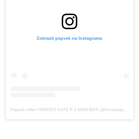
Zobrazit pspvek na Instagramu
Pspvek sdlen HEROES GATE K-1 MMA BOX (@heroesgate_official)