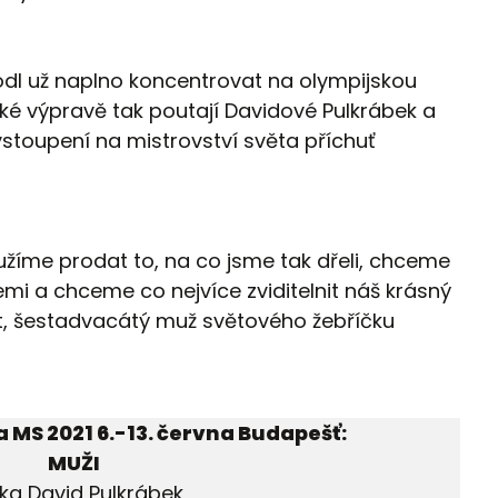
hodl už naplno koncentrovat na olympijskou
ské výpravě tak poutají Davidové Pulkrábek a
stoupení na mistrovství světa příchuť
užíme prodat to, na co jsme tak dřeli, chceme
emi a chceme co nejvíce zviditelnit náš krásný
t, šestadvacátý muž světového žebříčku
MS 2021 6.-13. června Budapešť:
MUŽI
kg David Pulkrábek