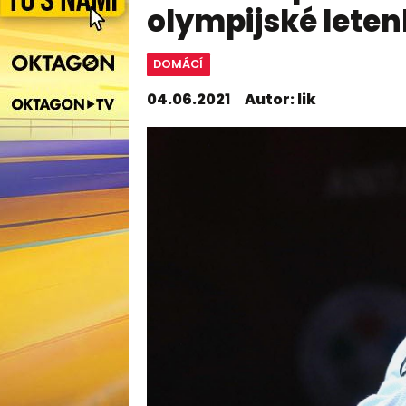
olympijské leten
DOMÁCÍ
04.06.2021
Autor: lik