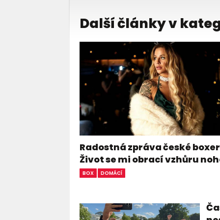
Další články v kateg
Radostná zpráva české boxer
Život se mi obrací vzhůru n
BOX
DOMÁCÍ
Čas
ne