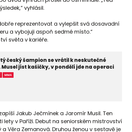
sledek,“ vyhlásil.
dobře reprezentovat a vylepšit svá dosavadní
eru a vybojuji aspoň sedmé místo.“
ví světa v kariéře.
tý český šampion se vrátil k neskutečné
. Musel jíst kašičky, v pondělí jde na operaci
Í
MMA
zapíší Jakub Ječmínek a Jaromír Musil. Ten
 lety v Paříži. Debut na seniorském mistrovství
ký a Věra Zemanová. Druhou ženou v sestavě je