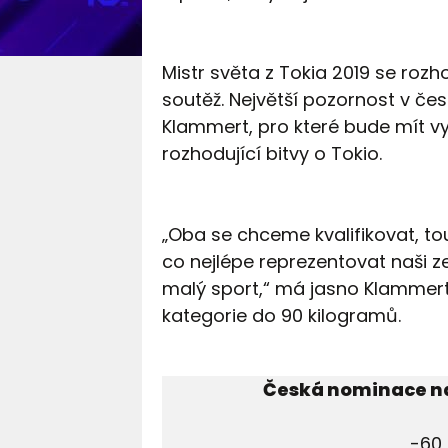
Mistr světa z Tokia 2019 se roz
soutěž. Největší pozornost v če
Klammert, pro které bude mít vy
rozhodující bitvy o Tokio.
„Oba se chceme kvalifikovat, to
co nejlépe reprezentovat naši z
malý sport,“ má jasno Klammer
kategorie do 90 kilogramů.
Česká nominace na 
-60 