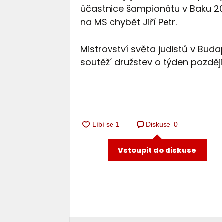
účastnice šampionátu v Baku 20
na MS chybět Jiří Petr.
Mistrovství světa judistů v Buda
soutěží družstev o týden později
Diskuse
0
Vstoupit do diskuse