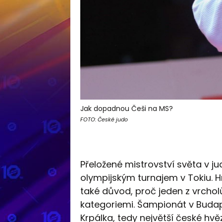
Jak dopadnou Češi na MS?
FOTO: České judo
Přeložené mistrovství světa v j
olympijským turnajem v Tokiu. Hr
také důvod, proč jeden z vrcho
kategoriemi. Šampionát v Budape
Krpálka, tedy největší české hvě