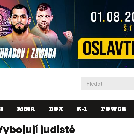
X
Í
MMA
BOX
K-1
POWER
ybojují judisté