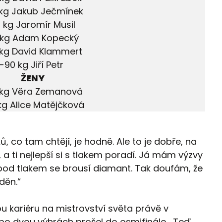
kg Jakub Ječmínek
1 kg Jaromír Musil
 kg Adam Kopecký
 kg David Klammert
-90 kg Jiří Petr
ŽENY
 kg Věra Zemanová
kg Alice Matějčková
, co tam chtějí, je hodně. Ale to je dobře, na
í, a ti nejlepší si s tlakem poradí. Já mám výzvy
 pod tlakem se brousí diamant. Tak doufám, že
děn.“
 kariéru na mistrovství světa právě v
 po dvou výhrách prošel do osmifinále. „Teď