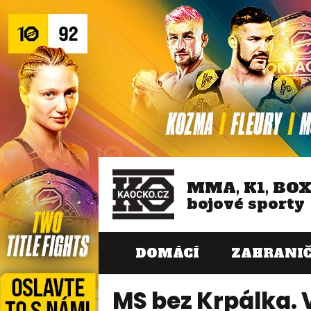
MMA, K1, BO
bojové sporty
DOMÁCÍ
ZAHRANIČ
MS bez Krpálka. V