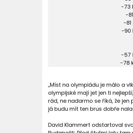
-73 
-8
-81
-90
-57
-78 
„Míst na olympiádu je málo a vlků
olympijské mají jet jen ti nejlepš
rád, ne nadarmo se říká, že jen
já budu mít ten brus dobře nala
David Klammert odstartoval svou
Budapešti. Před čtyřmi lety tam