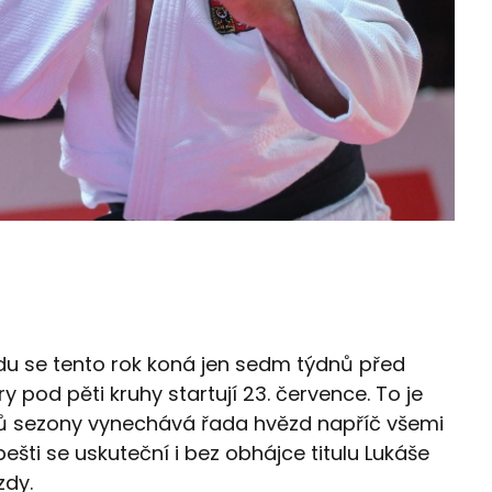
udu se tento rok koná jen sedm týdnů před
y pod pěti kruhy startují 23. července. To je
lů sezony vynechává řada hvězd napříč všemi
šti se uskuteční i bez obhájce titulu Lukáše
zdy.