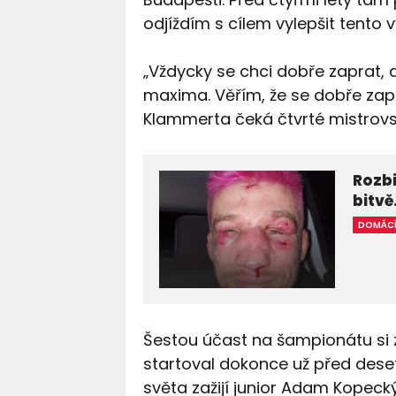
odjíždím s cílem vylepšit tento vý
„Vždycky se chci dobře zaprat, 
maxima. Věřím, že se dobře zap
Klammerta čeká čtvrté mistrovst
Rozbi
bitvě
DOMÁC
Šestou účast na šampionátu si 
startoval dokonce už před deseti
světa zažijí junior Adam Kopec