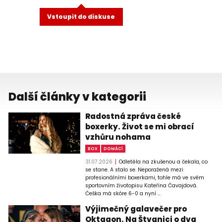
Vstoupit do diskuse
Další články v kategorii
Radostná zpráva české
boxerky. Život se mi obrací
vzhůru nohama
BOX
DOMÁCÍ
31.07.2026
Odletěla na zkušenou a čekala, co
se stane. A stalo se. Neporažená mezi
profesionálními boxerkami, tohle má ve svém
sportovním životopisu Kateřina Čavajdová.
Češka má skóre 6-0 a nyní ...
Výjimečný galavečer pro
Oktagon. Na Štvanici o dva