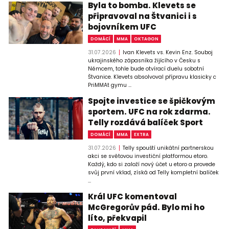
Byla to bomba. Klevets se
připravoval na Štvanici i s
bojovníkem UFC
DOMÁCÍ
MMA
OKTAGON
31.07.2026
Ivan Klevets vs. Kevin Enz. Souboj
ukrajinského zápasníka žijícího v Česku s
Němcem, tohle bude otvírací duelu sobotní
Štvanice. Klevets absolvoval přípravu klasicky c
PriMMAt gymu ...
Spojte investice se špičkovým
sportem. UFC na rok zdarma.
Telly rozdává balíček Sport
DOMÁCÍ
MMA
EXTRA
31.07.2026
Telly spouští unikátní partnerskou
akci se světovou investiční platformou etoro.
Každý, kdo si založí nový účet u etoro a provede
svůj první vklad, získá od Telly kompletní balíček
...
Král UFC komentoval
McGregorův pád. Bylo mi ho
líto, překvapil