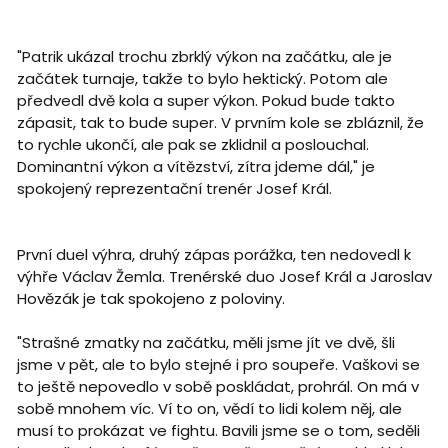
"Patrik ukázal trochu zbrklý výkon na začátku, ale je
začátek turnaje, takže to bylo hektický. Potom ale
předvedl dvě kola a super výkon. Pokud bude takto
zápasit, tak to bude super. V prvním kole se zbláznil, že
to rychle ukončí, ale pak se zklidnil a poslouchal.
Dominantní výkon a vítězství, zítra jdeme dál," je
spokojený reprezentační trenér Josef Král.
První duel výhra, druhý zápas porážka, ten nedovedl k
výhře Václav Žemla. Trenérské duo Josef Král a Jaroslav
Hovězák je tak spokojeno z poloviny.
"Strašné zmatky na začátku, měli jsme jít ve dvě, šli
jsme v pět, ale to bylo stejné i pro soupeře. Vaškovi se
to ještě nepovedlo v sobě poskládat, prohrál. On má v
sobě mnohem víc. Ví to on, vědí to lidi kolem něj, ale
musí to prokázat ve fightu. Bavili jsme se o tom, seděli