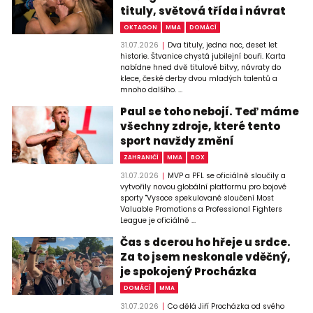
tituly, světová třída i návrat
OKTAGON
MMA
DOMÁCÍ
31.07.2026
Dva tituly, jedna noc, deset let
historie. Štvanice chystá jubilejní bouři. Karta
nabídne hned dvě titulové bitvy, návraty do
klece, české derby dvou mladých talentů a
mnoho dalšího. ...
Paul se toho nebojí. Teď máme
všechny zdroje, které tento
sport navždy změní
ZAHRANIČÍ
MMA
BOX
31.07.2026
MVP a PFL se oficiálně sloučily a
vytvořily novou globální platformu pro bojové
sporty "Vysoce spekulované sloučení Most
Valuable Promotions a Professional Fighters
League je oficiálně ...
Čas s dcerou ho hřeje u srdce.
Za to jsem neskonale vděčný,
je spokojený Procházka
DOMÁCÍ
MMA
31.07.2026
Co dělá Jiří Procházka od svého