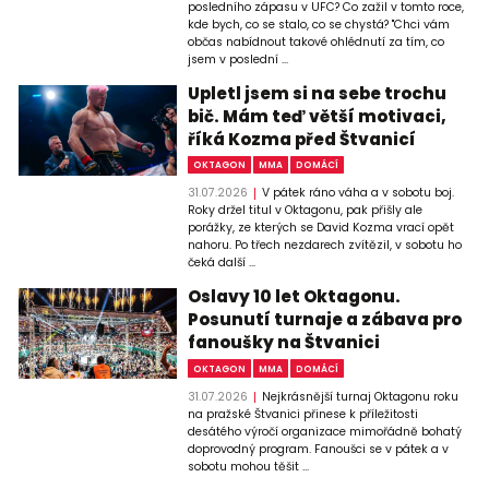
posledního zápasu v UFC? Co zažil v tomto roce,
kde bych, co se stalo, co se chystá? "Chci vám
občas nabídnout takové ohlédnutí za tím, co
jsem v poslední ...
Upletl jsem si na sebe trochu
bič. Mám teď větší motivaci,
říká Kozma před Štvanicí
OKTAGON
MMA
DOMÁCÍ
31.07.2026
V pátek ráno váha a v sobotu boj.
Roky držel titul v Oktagonu, pak přišly ale
porážky, ze kterých se David Kozma vrací opět
nahoru. Po třech nezdarech zvítězil, v sobotu ho
čeká další ...
Oslavy 10 let Oktagonu.
Posunutí turnaje a zábava pro
fanoušky na Štvanici
OKTAGON
MMA
DOMÁCÍ
31.07.2026
Nejkrásnější turnaj Oktagonu roku
na pražské Štvanici přinese k příležitosti
desátého výročí organizace mimořádně bohatý
doprovodný program. Fanoušci se v pátek a v
sobotu mohou těšit ...