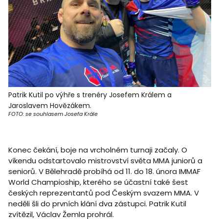
Patrik Kutil po výhře s trenéry Josefem Králem a
Jaroslavem Hovězákem.
FOTO: se souhlasem Josefa Krále
Konec čekání, boje na vrcholném turnaji začaly. O
víkendu odstartovalo mistrovství světa MMA juniorů a
seniorů. V Bělehradě probíhá od 11. do 18. února IMMAF
World Champioship, kterého se účastní také šest
českých reprezentantů pod Českým svazem MMA. V
neděli šli do prvních klání dva zástupci. Patrik Kutil
zvítězil, Václav Žemla prohrál.