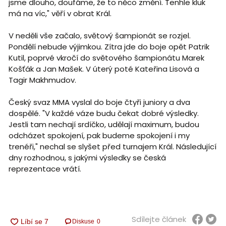
jsme dlouho, doufáme, že to něco změní. Tenhle kluk
má na víc," věří v obrat Král.
V neděli vše začalo, světový šampionát se rozjel.
Pondělí nebude výjimkou. Zítra jde do boje opět Patrik
Kutil, poprvé vkročí do světového šampionátu Marek
Košťák a Jan Mašek. V úterý poté Kateřina Lisová a
Tagir Makhmudov.
Český svaz MMA vyslal do boje čtyři juniory a dva
dospělé. "V každé váze budu čekat dobré výsledky.
Jestli tam nechají srdíčko, udělají maximum, budou
odcházet spokojení, pak budeme spokojení i my
trenéři," nechal se slyšet před turnajem Král. Následující
dny rozhodnou, s jakými výsledky se česká
reprezentace vrátí.
Sdílejte článek
Diskuse
0