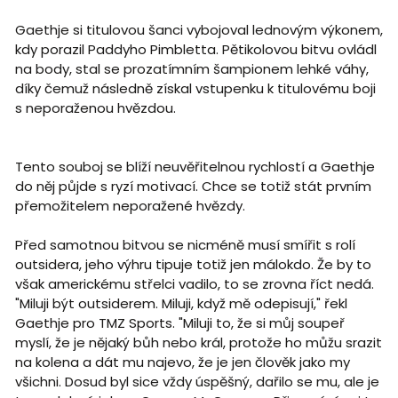
Gaethje si titulovou šanci vybojoval lednovým výkonem,
kdy porazil Paddyho Pimbletta. Pětikolovou bitvu ovládl
na body, stal se prozatímním šampionem lehké váhy,
díky čemuž následně získal vstupenku k titulovému boji
s neporaženou hvězdou.
Tento souboj se blíží neuvěřitelnou rychlostí a Gaethje
do něj půjde s ryzí motivací. Chce se totiž stát prvním
přemožitelem neporažené hvězdy.
Před samotnou bitvou se nicméně musí smířit s rolí
outsidera, jeho výhru tipuje totiž jen málokdo. Že by to
však americkému střelci vadilo, to se zrovna říct nedá.
"Miluji být outsiderem. Miluji, když mě odepisují," řekl
Gaethje pro TMZ Sports. "Miluji to, že si můj soupeř
myslí, že je nějaký bůh nebo král, protože ho můžu srazit
na kolena a dát mu najevo, že je jen člověk jako my
všichni. Dosud byl sice vždy úspěšný, dařilo se mu, ale je