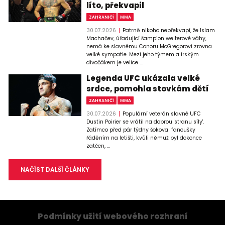
líto, překvapil
ZAHRANIČÍ
MMA
30.07.2026
Patrně nikoho nepřekvapí, že Islam
Machačev, úřadující šampion welterové váhy,
nemá ke slavnému Conoru McGregorovi zrovna
velké sympatie. Mezi jeho týmem a irským
divočákem je velice ...
Legenda UFC ukázala velké
srdce, pomohla stovkám dětí
ZAHRANIČÍ
MMA
30.07.2026
Populární veterán slavné UFC
Dustin Poirier se vrátil na dobrou 'stranu síly'.
Zatímco před pár týdny šokoval fanoušky
řáděním na letišti, kvůli němuž byl dokonce
zatčen, ...
NAČÍST DALŠÍ ČLÁNKY
Podmínky užití webového rozhraní