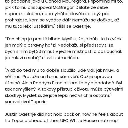
to podobné jako u Conora McGregora. Připomíná mi to,
jak k tomu přistupoval McGregor. Děláte ze sebe
neporazitelného, neomylného člověka, a když pak
prohrajete, kam se vydáte dál? Nemůžu se dočkat, až
mu tuto lekci uštědřím," těšil se Gaethje.
"Ten chlap je prostě blbec. Myslí si, že je bůh. Je to však
jen malý a otravný ha*zl. Nedokážu si představit, že
bych s ním byl 30 minut v jedné místnosti a poslouchal,
jak mluví o sobě," ulevil si Američan.
"A až do teď mu to dobře sloužilo. Lidé vidí, jak mluví, a
věří mu. Protože on tomu sám věří. Což je opravdu
úžasné. Ale s Paddym Pimblettem to bylo podobné. Byl
tak namyšlený. A takový přístup k životu může být velmi
škodlivý. Myslet si, že jste lepší než všichni ostatní,"
varoval rival Topuriu.
Justin Gaethje did not hold back on how he feels about
Ilia Topuria ahead of their UFC White House matchup.