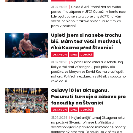
31.07.2026
Co dělá Jiří Procházka od svého
posledního zápasu v UFC? Co zažil v tomto roce,
kde bych, co se stalo, co se chystá? "Chci vám
občas nabídnout takové ohlédnutí za tím, co
jsem v poslední ...
Upletl jsem si na sebe trochu
bič. Mám teď větší motivaci,
říká Kozma před Štvanicí
OKTAGON
MMA
DOMÁCÍ
31.07.2026
V pátek ráno váha a v sobotu boj.
Roky držel titul v Oktagonu, pak přišly ale
porážky, ze kterých se David Kozma vrací opět
nahoru. Po třech nezdarech zvítězil, v sobotu ho
čeká další ...
Oslavy 10 let Oktagonu.
Posunutí turnaje a zábava pro
fanoušky na Štvanici
OKTAGON
MMA
DOMÁCÍ
31.07.2026
Nejkrásnější turnaj Oktagonu roku
na pražské Štvanici přinese k příležitosti
desátého výročí organizace mimořádně bohatý
doprovodný program. Fanoušci se v pátek a v