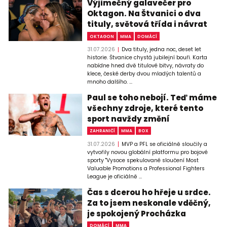
Výjimečný galavečer pro
Oktagon. Na Štvanici o dva
tituly, světová třída i návrat
OKTAGON
MMA
DOMÁCÍ
31.07.2026
Dva tituly, jedna noc, deset let
historie. Štvanice chystá jubilejní bouři. Karta
nabídne hned dvě titulové bitvy, návraty do
klece, české derby dvou mladých talentů a
mnoho dalšího. ...
Paul se toho nebojí. Teď máme
všechny zdroje, které tento
sport navždy změní
ZAHRANIČÍ
MMA
BOX
31.07.2026
MVP a PFL se oficiálně sloučily a
vytvořily novou globální platformu pro bojové
sporty "Vysoce spekulované sloučení Most
Valuable Promotions a Professional Fighters
League je oficiálně ...
Čas s dcerou ho hřeje u srdce.
Za to jsem neskonale vděčný,
je spokojený Procházka
DOMÁCÍ
MMA