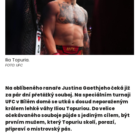
Ilia Topuria.
FOTO: UFC
Na oblíbeného ranaře Justina Gaethjeho čeká již
za pár dní přetěžký souboj. Na speciálním turnaji
UFC v Bílém domě se utká s dosud neporaženým
králem lehké váhy Iliou Topuriou. Do velice
očekávaného souboje půjde s jediným cílem, být
prvním mužem, který Topuriu skolí, porazí,
připraví o mistrovský pás.