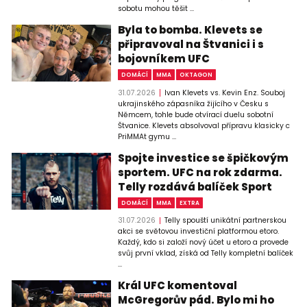
sobotu mohou těšit ...
Byla to bomba. Klevets se
připravoval na Štvanici i s
bojovníkem UFC
DOMÁCÍ
MMA
OKTAGON
31.07.2026
Ivan Klevets vs. Kevin Enz. Souboj
ukrajinského zápasníka žijícího v Česku s
Němcem, tohle bude otvírací duelu sobotní
Štvanice. Klevets absolvoval přípravu klasicky c
PriMMAt gymu ...
Spojte investice se špičkovým
sportem. UFC na rok zdarma.
Telly rozdává balíček Sport
DOMÁCÍ
MMA
EXTRA
31.07.2026
Telly spouští unikátní partnerskou
akci se světovou investiční platformou etoro.
Každý, kdo si založí nový účet u etoro a provede
svůj první vklad, získá od Telly kompletní balíček
...
Král UFC komentoval
McGregorův pád. Bylo mi ho