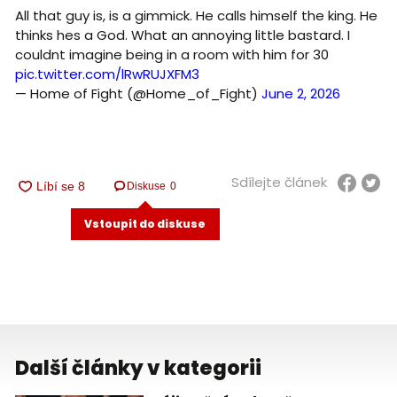
All that guy is, is a gimmick. He calls himself the king. He
thinks hes a God. What an annoying little bastard. I
couldnt imagine being in a room with him for 30
pic.twitter.com/lRwRUJXFM3
— Home of Fight (@Home_of_Fight)
June 2, 2026
Sdílejte článek
Diskuse
0
Vstoupit do diskuse
Další články v kategorii