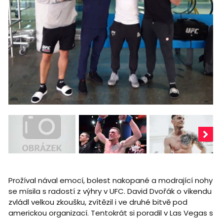
Prožíval nával emocí, bolest nakopané a modrající nohy
se mísila s radostí z výhry v UFC. David Dvořák o víkendu
zvládl velkou zkoušku, zvítězil i ve druhé bitvě pod
americkou organizací. Tentokrát si poradil v Las Vegas s