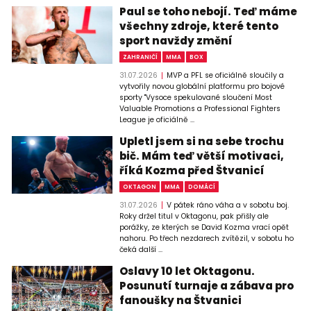
Paul se toho nebojí. Teď máme
všechny zdroje, které tento
sport navždy změní
ZAHRANIČÍ
MMA
BOX
31.07.2026
MVP a PFL se oficiálně sloučily a
vytvořily novou globální platformu pro bojové
sporty "Vysoce spekulované sloučení Most
Valuable Promotions a Professional Fighters
League je oficiálně ...
Upletl jsem si na sebe trochu
bič. Mám teď větší motivaci,
říká Kozma před Štvanicí
OKTAGON
MMA
DOMÁCÍ
31.07.2026
V pátek ráno váha a v sobotu boj.
Roky držel titul v Oktagonu, pak přišly ale
porážky, ze kterých se David Kozma vrací opět
nahoru. Po třech nezdarech zvítězil, v sobotu ho
čeká další ...
Oslavy 10 let Oktagonu.
Posunutí turnaje a zábava pro
fanoušky na Štvanici