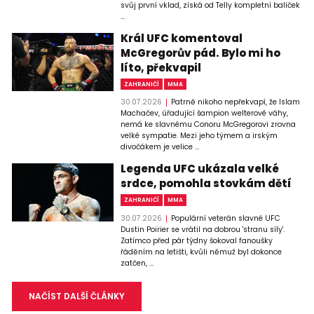
svůj první vklad, získá od Telly kompletní balíček
...
Král UFC komentoval
McGregorův pád. Bylo mi ho
líto, překvapil
ZAHRANIČÍ
MMA
30.07.2026
Patrně nikoho nepřekvapí, že Islam
Machačev, úřadující šampion welterové váhy,
nemá ke slavnému Conoru McGregorovi zrovna
velké sympatie. Mezi jeho týmem a irským
divočákem je velice ...
Legenda UFC ukázala velké
srdce, pomohla stovkám dětí
ZAHRANIČÍ
MMA
30.07.2026
Populární veterán slavné UFC
Dustin Poirier se vrátil na dobrou 'stranu síly'.
Zatímco před pár týdny šokoval fanoušky
řáděním na letišti, kvůli němuž byl dokonce
zatčen, ...
NAČÍST DALŠÍ ČLÁNKY