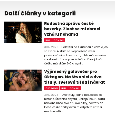
Další články v kategorii
Radostná zpráva české
boxerky. Život se mi obrací
vzhůru nohama
BOX
DOMÁCÍ
31.07.2026
Odletěla na zkušenou a čekala, co
se stane. A stalo se. Neporažená mezi
profesionálními boxerkami, tohle má ve svém
sportovním životopisu Kateřina Čavajdová.
Češka má skóre 6-0 a nyní ...
Výjimečný galavečer pro
Oktagon. Na Štvanici o dva
tituly, světová třída i návrat
OKTAGON
MMA
DOMÁCÍ
31.07.2026
Dva tituly, jedna noc, deset let
historie. Štvanice chystá jubilejní bouři. Karta
nabídne hned dvě titulové bitvy, návraty do
klece, české derby dvou mladých talentů a
mnoho dalšího. ...