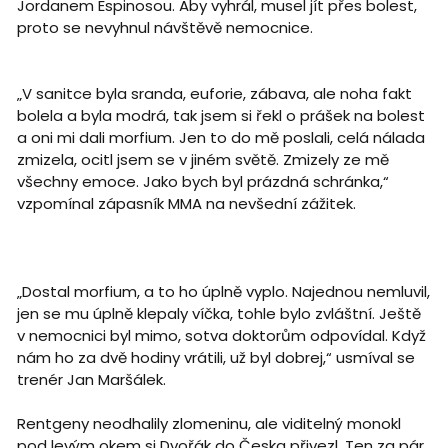
Jordanem Espinosou. Aby vyhrál, musel jít přes bolest,
proto se nevyhnul návštěvě nemocnice.
„V sanitce byla sranda, euforie, zábava, ale noha fakt
bolela a byla modrá, tak jsem si řekl o prášek na bolest
a oni mi dali morfium. Jen to do mě poslali, celá nálada
zmizela, ocitl jsem se v jiném světě. Zmizely ze mě
všechny emoce. Jako bych byl prázdná schránka,“
vzpomínal zápasník MMA na nevšední zážitek.
„Dostal morfium, a to ho úplně vyplo. Najednou nemluvil,
jen se mu úplně klepaly víčka, tohle bylo zvláštní. Ještě
v nemocnici byl mimo, sotva doktorům odpovídal. Když
nám ho za dvě hodiny vrátili, už byl dobrej,“ usmíval se
trenér Jan Maršálek.
Rentgeny neodhalily zlomeninu, ale viditelný monokl
pod levým okem si Dvořák do Česka přivezl. Ten za pár