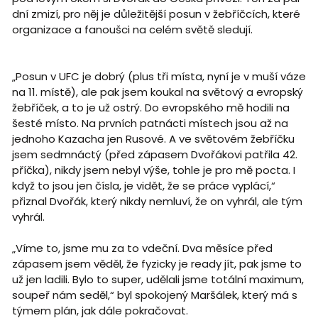
dní zmizí, pro něj je důležitější posun v žebříčcích, které
organizace a fanoušci na celém světě sledují.
„Posun v UFC je dobrý (plus tři místa, nyní je v muší váze
na 11. místě), ale pak jsem koukal na světový a evropský
žebříček, a to je už ostrý. Do evropského mě hodili na
šesté místo. Na prvních patnácti místech jsou až na
jednoho Kazacha jen Rusové. A ve světovém žebříčku
jsem sedmnáctý (před zápasem Dvořákovi patřila 42.
příčka), nikdy jsem nebyl výše, tohle je pro mě pocta. I
když to jsou jen čísla, je vidět, že se práce vyplácí,“
přiznal Dvořák, který nikdy nemluví, že on vyhrál, ale tým
vyhrál.
„Víme to, jsme mu za to vdeční. Dva měsíce před
zápasem jsem věděl, že fyzicky je ready jít, pak jsme to
už jen ladili. Bylo to super, udělali jsme totální maximum,
soupeř nám seděl,“ byl spokojený Maršálek, který má s
týmem plán, jak dále pokračovat.