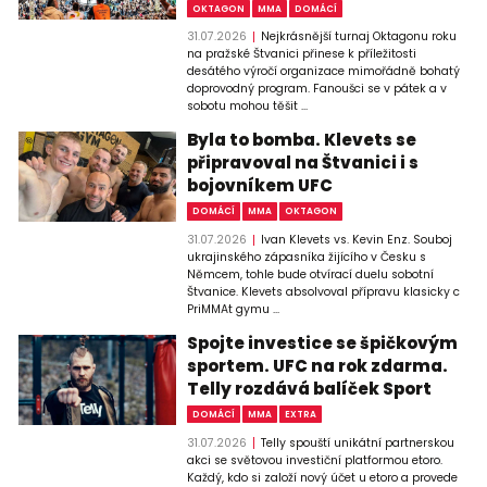
OKTAGON
MMA
DOMÁCÍ
31.07.2026
Nejkrásnější turnaj Oktagonu roku
na pražské Štvanici přinese k příležitosti
desátého výročí organizace mimořádně bohatý
doprovodný program. Fanoušci se v pátek a v
sobotu mohou těšit ...
Byla to bomba. Klevets se
připravoval na Štvanici i s
bojovníkem UFC
DOMÁCÍ
MMA
OKTAGON
31.07.2026
Ivan Klevets vs. Kevin Enz. Souboj
ukrajinského zápasníka žijícího v Česku s
Němcem, tohle bude otvírací duelu sobotní
Štvanice. Klevets absolvoval přípravu klasicky c
PriMMAt gymu ...
Spojte investice se špičkovým
sportem. UFC na rok zdarma.
Telly rozdává balíček Sport
DOMÁCÍ
MMA
EXTRA
31.07.2026
Telly spouští unikátní partnerskou
akci se světovou investiční platformou etoro.
Každý, kdo si založí nový účet u etoro a provede