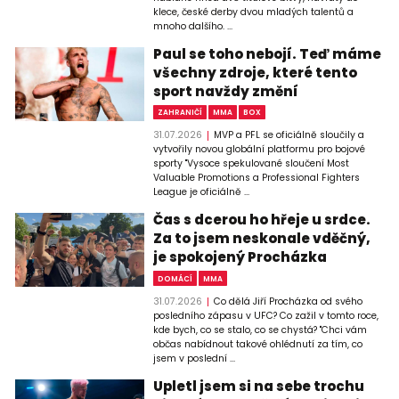
klece, české derby dvou mladých talentů a
mnoho dalšího. ...
Paul se toho nebojí. Teď máme
všechny zdroje, které tento
sport navždy změní
ZAHRANIČÍ
MMA
BOX
31.07.2026
MVP a PFL se oficiálně sloučily a
vytvořily novou globální platformu pro bojové
sporty "Vysoce spekulované sloučení Most
Valuable Promotions a Professional Fighters
League je oficiálně ...
Čas s dcerou ho hřeje u srdce.
Za to jsem neskonale vděčný,
je spokojený Procházka
DOMÁCÍ
MMA
31.07.2026
Co dělá Jiří Procházka od svého
posledního zápasu v UFC? Co zažil v tomto roce,
kde bych, co se stalo, co se chystá? "Chci vám
občas nabídnout takové ohlédnutí za tím, co
jsem v poslední ...
Upletl jsem si na sebe trochu