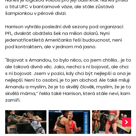
o titul UFC v bantamové váze, ale stále zůstává
šampionkou v pérové divizi.
Harrison vyhrála poslední dvě sezony pod organizací
PFL, dvakrát obdržela šek na milion dolarů. Nyní
jedenatřicetiletá Američanka řeší budoucnost, není
pod kontraktem, ale v jednom má jasno.
"Bojovat s Amandou, to bylo něco, co jsem chtěla… je to
ale taková divná věc. Jako, nechci s ní bojovat, ale chci
s ní bojovat. Jsem v pozici, kdy chci být nejlepší a ona je
nejlepší. Není to osobní, je to jen obchod. Ale také miluji
Amandu a myslím, že je to skvělý člověk, myslím, že je to
skvělá máma,“ řekla také Harrison, která stále neví, kam
zamíří.