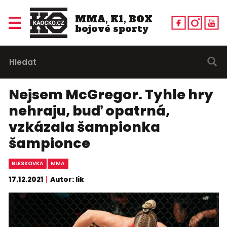
MMA, K1, BOX
bojové sporty
Nejsem McGregor. Tyhle hry
nehraju, buď opatrná,
vzkázala šampionka
šampionce
BLESKOVKA
MMA
17.12.2021
Autor: lik