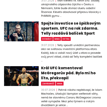
31.07.2026
Ivan Klevets vs. Kevin Enz. Souboj
ukrajinského zápasníka žijícího v Česku s
Němcem, tohle bude otvírací duelu sobotní
Štvanice. Klevets absolvoval přípravu klasicky c
PriMMAt gymu ...
Spojte investice se špičkovým
sportem. UFC na rok zdarma.
Telly rozdává balíček Sport
DOMÁCÍ
MMA
EXTRA
31.07.2026
Telly spouští unikátní partnerskou
akci se světovou investiční platformou etoro.
Každý, kdo si založí nový účet u etoro a provede
svůj první vklad, získá od Telly kompletní balíček
...
Král UFC komentoval
McGregorův pád. Bylo mi ho
líto, překvapil
ZAHRANIČÍ
MMA
30.07.2026
Patrně nikoho nepřekvapí, že Islam
Machačev, úřadující šampion welterové váhy,
nemá ke slavnému Conoru McGregorovi zrovna
velké sympatie. Mezi jeho týmem a irským
divočákem je velice ...