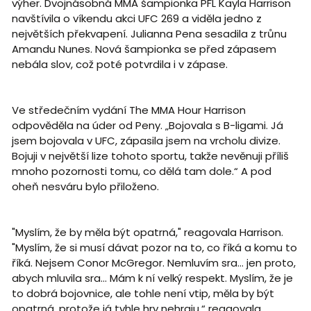
výher. Dvojnásobná MMA šampionka PFL Kayla Harrison
navštívila o víkendu akci UFC 269 a viděla jedno z
největších překvapení. Julianna Pena sesadila z trůnu
Amandu Nunes. Nová šampionka se před zápasem
nebála slov, což poté potvrdila i v zápase.
Ve středečním vydání The MMA Hour Harrison
odpověděla na úder od Peny. „Bojovala s B-ligami. Já
jsem bojovala v UFC, zápasila jsem na vrcholu divize.
Bojuji v největší lize tohoto sportu, takže nevěnuji příliš
mnoho pozornosti tomu, co dělá tam dole.“ A pod
oheň nesváru bylo přiloženo.
"Myslím, že by měla být opatrná," reagovala Harrison.
"Myslím, že si musí dávat pozor na to, co říká a komu to
říká. Nejsem Conor McGregor. Nemluvím sra… jen proto,
abych mluvila sra... Mám k ní velký respekt. Myslím, že je
to dobrá bojovnice, ale tohle není vtip, měla by být
opatrná, protože já tyhle hry nehraju,“ reagovala