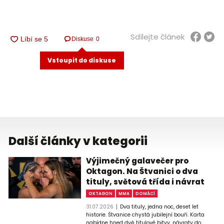
Sdílejte článek
Diskuse
0
Vstoupit do diskuse
Další články v kategorii
Výjimečný galavečer pro
Oktagon. Na Štvanici o dva
tituly, světová třída i návrat
OKTAGON
MMA
DOMÁCÍ
31.07.2026
Dva tituly, jedna noc, deset let
historie. Štvanice chystá jubilejní bouři. Karta
nabídne hned dvě titulové bitvy, návraty do