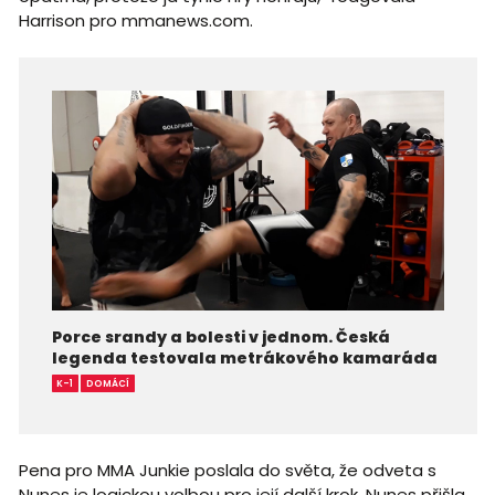
Harrison pro mmanews.com.
Porce srandy a bolesti v jednom. Česká
legenda testovala metrákového kamaráda
K-1
DOMÁCÍ
Pena pro MMA Junkie poslala do světa, že odveta s
Nunes je logickou volbou pro její další krok. Nunes přišla