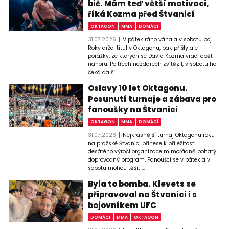
bič. Mám teď větší motivaci,
říká Kozma před Štvanicí
OKTAGON
MMA
DOMÁCÍ
31.07.2026
V pátek ráno váha a v sobotu boj.
Roky držel titul v Oktagonu, pak přišly ale
porážky, ze kterých se David Kozma vrací opět
nahoru. Po třech nezdarech zvítězil, v sobotu ho
čeká další ...
Oslavy 10 let Oktagonu.
Posunutí turnaje a zábava pro
fanoušky na Štvanici
OKTAGON
MMA
DOMÁCÍ
31.07.2026
Nejkrásnější turnaj Oktagonu roku
na pražské Štvanici přinese k příležitosti
desátého výročí organizace mimořádně bohatý
doprovodný program. Fanoušci se v pátek a v
sobotu mohou těšit ...
Byla to bomba. Klevets se
připravoval na Štvanici i s
bojovníkem UFC
DOMÁCÍ
MMA
OKTAGON