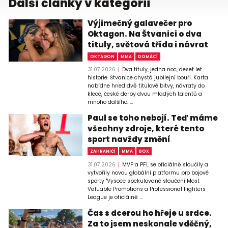
Další články v kategorii
Výjimečný galavečer pro
Oktagon. Na Štvanici o dva
tituly, světová třída i návrat
OKTAGON
MMA
DOMÁCÍ
31.07.2026
Dva tituly, jedna noc, deset let
historie. Štvanice chystá jubilejní bouři. Karta
nabídne hned dvě titulové bitvy, návraty do
klece, české derby dvou mladých talentů a
mnoho dalšího. ...
Paul se toho nebojí. Teď máme
všechny zdroje, které tento
sport navždy změní
ZAHRANIČÍ
MMA
BOX
31.07.2026
MVP a PFL se oficiálně sloučily a
vytvořily novou globální platformu pro bojové
sporty "Vysoce spekulované sloučení Most
Valuable Promotions a Professional Fighters
League je oficiálně ...
Čas s dcerou ho hřeje u srdce.
Za to jsem neskonale vděčný,