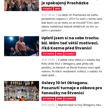
je spokojený Procházka
DOMÁCÍ
MMA
31.07.2026
Co dělá Jiří Procházka od svého
posledního zápasu v UFC? Co zažil v tomto roce,
kde bych, co se stalo, co se chystá? "Chci vám
občas nabídnout takové ohlédnutí za tím, co
jsem v poslední ...
Upletl jsem si na sebe trochu
bič. Mám teď větší motivaci,
říká Kozma před Štvanicí
OKTAGON
MMA
DOMÁCÍ
31.07.2026
V pátek ráno váha a v sobotu boj.
Roky držel titul v Oktagonu, pak přišly ale
porážky, ze kterých se David Kozma vrací opět
nahoru. Po třech nezdarech zvítězil, v sobotu ho
čeká další ...
Oslavy 10 let Oktagonu.
Posunutí turnaje a zábava pro
fanoušky na Štvanici
OKTAGON
MMA
DOMÁCÍ
31.07.2026
Nejkrásnější turnaj Oktagonu roku