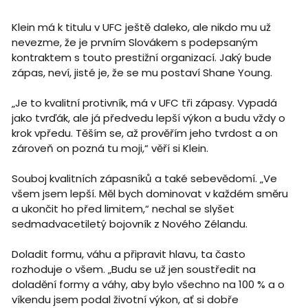
Klein má k titulu v UFC ještě daleko, ale nikdo mu už
nevezme, že je prvním Slovákem s podepsaným
kontraktem s touto prestižní organizací. Jaký bude
zápas, neví, jisté je, že se mu postaví Shane Young.
„Je to kvalitní protivník, má v UFC tři zápasy. Vypadá
jako tvrďák, ale já předvedu lepší výkon a budu vždy o
krok vpředu. Těším se, až prověřím jeho tvrdost a on
zároveň on pozná tu moji,“ věří si Klein.
Souboj kvalitních zápasníků a také sebevědomí. „Ve
všem jsem lepší. Měl bych dominovat v každém směru
a ukončit ho před limitem,“ nechal se slyšet
sedmadvacetiletý bojovník z Nového Zélandu.
Doladit formu, váhu a připravit hlavu, ta často
rozhoduje o všem. „Budu se už jen soustředit na
doladění formy a váhy, aby bylo všechno na 100 % a o
víkendu jsem podal životní výkon, ať si dobře