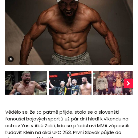
Vědělo se, že to patrně přijde, stalo se a slovenští
fanoušci bojových sportů už pár dní hledí k víkendu na
ostrov Yas v Abú Zabí, kde se představí MMA zápasník
Ľudovít Klein na akci UFC 253. První Slovák půjde do