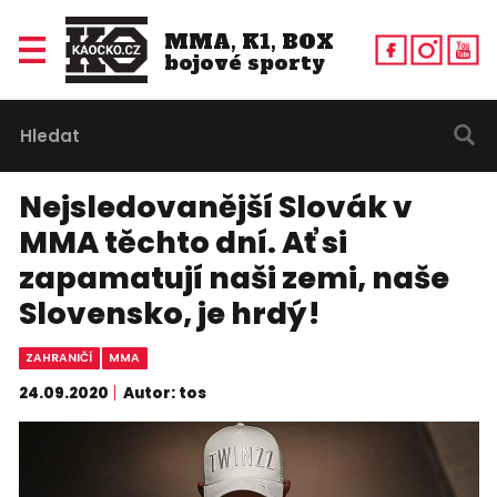
MMA, K1, BOX
bojové sporty
Nejsledovanější Slovák v
MMA těchto dní. Ať si
zapamatují naši zemi, naše
Slovensko, je hrdý!
ZAHRANIČÍ
MMA
24.09.2020
Autor: tos