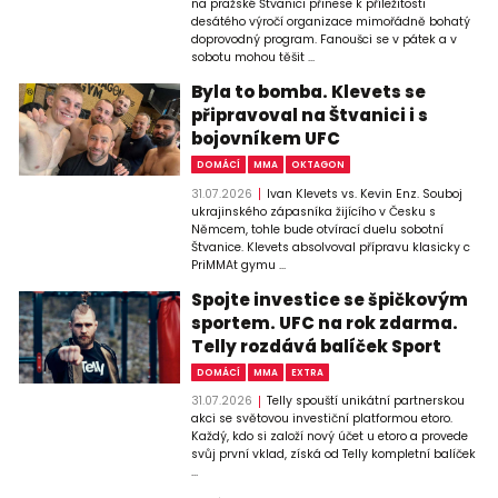
na pražské Štvanici přinese k příležitosti
desátého výročí organizace mimořádně bohatý
doprovodný program. Fanoušci se v pátek a v
sobotu mohou těšit ...
Byla to bomba. Klevets se
připravoval na Štvanici i s
bojovníkem UFC
DOMÁCÍ
MMA
OKTAGON
31.07.2026
Ivan Klevets vs. Kevin Enz. Souboj
ukrajinského zápasníka žijícího v Česku s
Němcem, tohle bude otvírací duelu sobotní
Štvanice. Klevets absolvoval přípravu klasicky c
PriMMAt gymu ...
Spojte investice se špičkovým
sportem. UFC na rok zdarma.
Telly rozdává balíček Sport
DOMÁCÍ
MMA
EXTRA
31.07.2026
Telly spouští unikátní partnerskou
akci se světovou investiční platformou etoro.
Každý, kdo si založí nový účet u etoro a provede
svůj první vklad, získá od Telly kompletní balíček
...