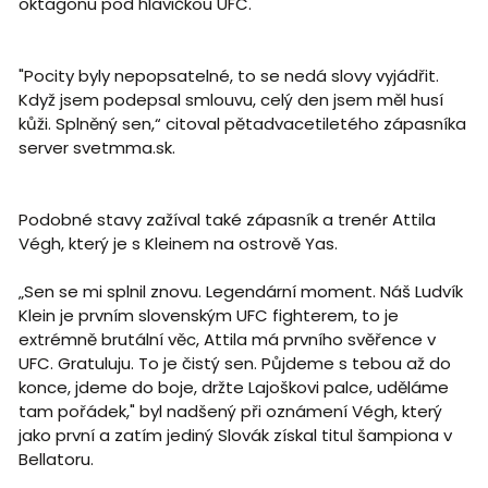
oktagonu pod hlavičkou UFC.
"Pocity byly nepopsatelné, to se nedá slovy vyjádřit.
Když jsem podepsal smlouvu, celý den jsem měl husí
kůži. Splněný sen,“ citoval pětadvacetiletého zápasníka
server svetmma.sk.
Podobné stavy zažíval také zápasník a trenér Attila
Végh, který je s Kleinem na ostrově Yas.
„Sen se mi splnil znovu. Legendární moment. Náš Ludvík
Klein je prvním slovenským UFC fighterem, to je
extrémně brutální věc, Attila má prvního svěřence v
UFC. Gratuluju. To je čistý sen. Půjdeme s tebou až do
konce, jdeme do boje, držte Lajoškovi palce, uděláme
tam pořádek," byl nadšený při oznámení Végh, který
jako první a zatím jediný Slovák získal titul šampiona v
Bellatoru.