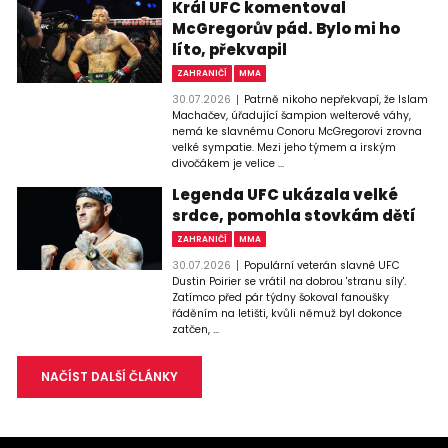
Král UFC komentoval
McGregorův pád. Bylo mi ho
líto, překvapil
ZAHRANIČÍ
MMA
30.07.2026
Patrně nikoho nepřekvapí, že Islam
Machačev, úřadující šampion welterové váhy,
nemá ke slavnému Conoru McGregorovi zrovna
velké sympatie. Mezi jeho týmem a irským
divočákem je velice ...
Legenda UFC ukázala velké
srdce, pomohla stovkám dětí
ZAHRANIČÍ
MMA
30.07.2026
Populární veterán slavné UFC
Dustin Poirier se vrátil na dobrou 'stranu síly'.
Zatímco před pár týdny šokoval fanoušky
řáděním na letišti, kvůli němuž byl dokonce
zatčen, ...
NAČÍST DALŠÍ ČLÁNKY