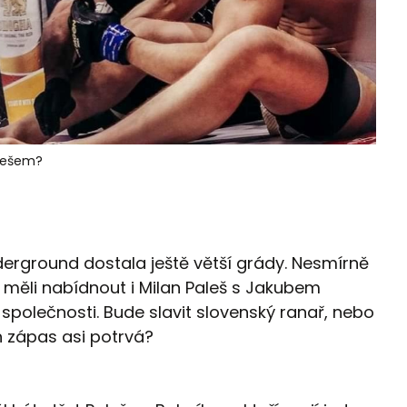
alešem?
erground dostala ještě větší grády. Nesmírně
iž měli nabídnout i Milan Paleš s Jakubem
ní společnosti. Bude slavit slovenský ranař, nebo
ch zápas asi potrvá?