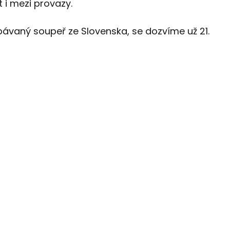
t i mezi provazy.
bávaný soupeř ze Slovenska, se dozvíme už 21.