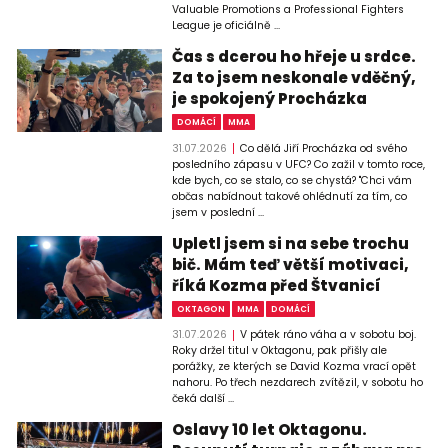
Valuable Promotions a Professional Fighters
League je oficiálně ...
Čas s dcerou ho hřeje u srdce.
Za to jsem neskonale vděčný,
je spokojený Procházka
DOMÁCÍ
MMA
31.07.2026
Co dělá Jiří Procházka od svého
posledního zápasu v UFC? Co zažil v tomto roce,
kde bych, co se stalo, co se chystá? "Chci vám
občas nabídnout takové ohlédnutí za tím, co
jsem v poslední ...
Upletl jsem si na sebe trochu
bič. Mám teď větší motivaci,
říká Kozma před Štvanicí
OKTAGON
MMA
DOMÁCÍ
31.07.2026
V pátek ráno váha a v sobotu boj.
Roky držel titul v Oktagonu, pak přišly ale
porážky, ze kterých se David Kozma vrací opět
nahoru. Po třech nezdarech zvítězil, v sobotu ho
čeká další ...
Oslavy 10 let Oktagonu.