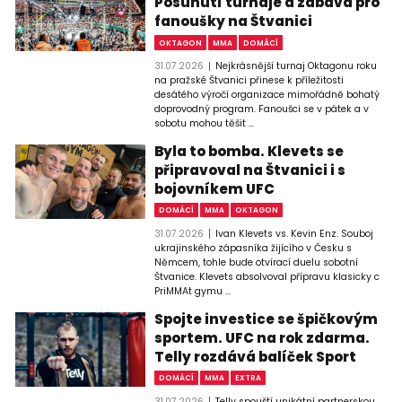
Posunutí turnaje a zábava pro
fanoušky na Štvanici
OKTAGON
MMA
DOMÁCÍ
31.07.2026
Nejkrásnější turnaj Oktagonu roku
na pražské Štvanici přinese k příležitosti
desátého výročí organizace mimořádně bohatý
doprovodný program. Fanoušci se v pátek a v
sobotu mohou těšit ...
Byla to bomba. Klevets se
připravoval na Štvanici i s
bojovníkem UFC
DOMÁCÍ
MMA
OKTAGON
31.07.2026
Ivan Klevets vs. Kevin Enz. Souboj
ukrajinského zápasníka žijícího v Česku s
Němcem, tohle bude otvírací duelu sobotní
Štvanice. Klevets absolvoval přípravu klasicky c
PriMMAt gymu ...
Spojte investice se špičkovým
sportem. UFC na rok zdarma.
Telly rozdává balíček Sport
DOMÁCÍ
MMA
EXTRA
31.07.2026
Telly spouští unikátní partnerskou