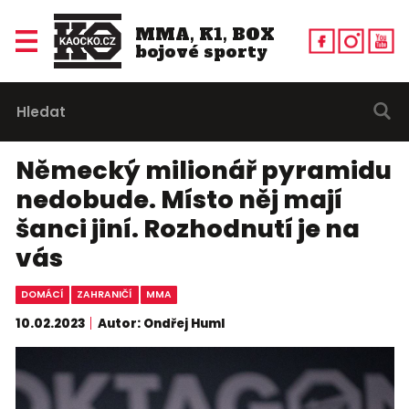
MMA, K1, BOX
bojové sporty
Německý milionář pyramidu
nedobude. Místo něj mají
šanci jiní. Rozhodnutí je na
vás
DOMÁCÍ
ZAHRANIČÍ
MMA
10.02.2023
Autor: Ondřej Huml