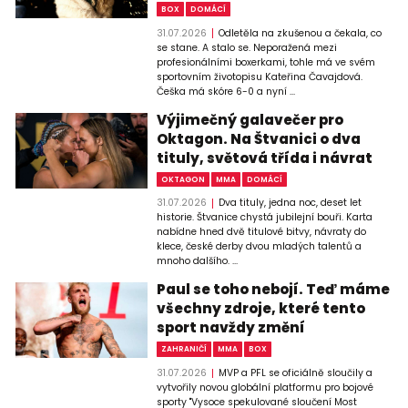
BOX
DOMÁCÍ
31.07.2026
Odletěla na zkušenou a čekala, co
se stane. A stalo se. Neporažená mezi
profesionálními boxerkami, tohle má ve svém
sportovním životopisu Kateřina Čavajdová.
Češka má skóre 6-0 a nyní ...
Výjimečný galavečer pro
Oktagon. Na Štvanici o dva
tituly, světová třída i návrat
OKTAGON
MMA
DOMÁCÍ
31.07.2026
Dva tituly, jedna noc, deset let
historie. Štvanice chystá jubilejní bouři. Karta
nabídne hned dvě titulové bitvy, návraty do
klece, české derby dvou mladých talentů a
mnoho dalšího. ...
Paul se toho nebojí. Teď máme
všechny zdroje, které tento
sport navždy změní
ZAHRANIČÍ
MMA
BOX
31.07.2026
MVP a PFL se oficiálně sloučily a
vytvořily novou globální platformu pro bojové
sporty "Vysoce spekulované sloučení Most