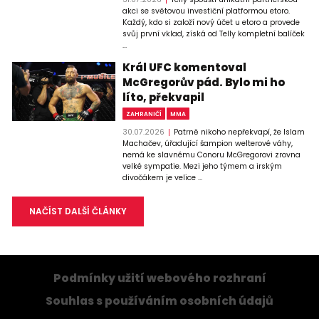
akci se světovou investiční platformou etoro.
Každý, kdo si založí nový účet u etoro a provede
svůj první vklad, získá od Telly kompletní balíček
...
Král UFC komentoval
McGregorův pád. Bylo mi ho
líto, překvapil
ZAHRANIČÍ
MMA
30.07.2026
Patrně nikoho nepřekvapí, že Islam
Machačev, úřadující šampion welterové váhy,
nemá ke slavnému Conoru McGregorovi zrovna
velké sympatie. Mezi jeho týmem a irským
divočákem je velice ...
NAČÍST DALŠÍ ČLÁNKY
Podmínky užití webového rozhraní
Souhlas s používáním osobních údajů