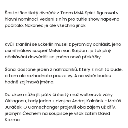
Šestatřicetiletý divočák z Team MMA Spirit figuroval v
hlavní nominaci, vedení s ním pro tuhle show napevno
počítalo. Nakonec je ale všechno jinak.
Kvůli zranění se Eckerlin musel z pyramidy odhlásit, jeho
osmifinálový soupeř Melvin van Suijdam je tak plný
očekávání dozvědět se jméno nové překážky.
Šanci dostane jeden z náhradníků. Který z nich to bude,
o tom ale rozhodnete pouze vy. A na výběr budou
hodně zajímavá jména.
Do akce může jít pátý či šestý muž welterové váhy
Oktagonu, tedy jeden z dvojice Andrej Kalašnik - Matúš
Juráček. O Gamechanger projevili oba zájem už dřív,
jediným Čechem na soupisce je však zatím David
Kozma.