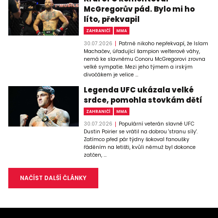
McGregorův pád. Bylo mi ho
líto, překvapil
ZAHRANIČÍ
MMA
30.07.2026
Patrně nikoho nepřekvapí, že Islam
Machačev, úřadující šampion welterové váhy,
nemá ke slavnému Conoru McGregorovi zrovna
velké sympatie. Mezi jeho týmem a irským
divočákem je velice ...
Legenda UFC ukázala velké
srdce, pomohla stovkám dětí
ZAHRANIČÍ
MMA
30.07.2026
Populární veterán slavné UFC
Dustin Poirier se vrátil na dobrou 'stranu síly'.
Zatímco před pár týdny šokoval fanoušky
řáděním na letišti, kvůli němuž byl dokonce
zatčen, ...
NAČÍST DALŠÍ ČLÁNKY