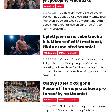
je spokojený Procházka
DOMÁCÍ
MMA
31.07.2026
Co dělá Jiří Procházka od svého
posledního zápasu v UFC? Co zažil v tomto roce,
kde bych, co se stalo, co se chystá? "Chci vám
občas nabídnout takové ohlédnutí za tím, co
jsem v poslední ...
Upletl jsem si na sebe trochu
bič. Mám teď větší motivaci,
říká Kozma před Štvanicí
OKTAGON
MMA
DOMÁCÍ
31.07.2026
V pátek ráno váha a v sobotu boj.
Roky držel titul v Oktagonu, pak přišly ale
porážky, ze kterých se David Kozma vrací opět
nahoru. Po třech nezdarech zvítězil, v sobotu ho
čeká další ...
Oslavy 10 let Oktagonu.
Posunutí turnaje a zábava pro
fanoušky na Štvanici
OKTAGON
MMA
DOMÁCÍ
31.07.2026
Nejkrásnější turnaj Oktagonu roku
na pražské Štvanici přinese k příležitosti