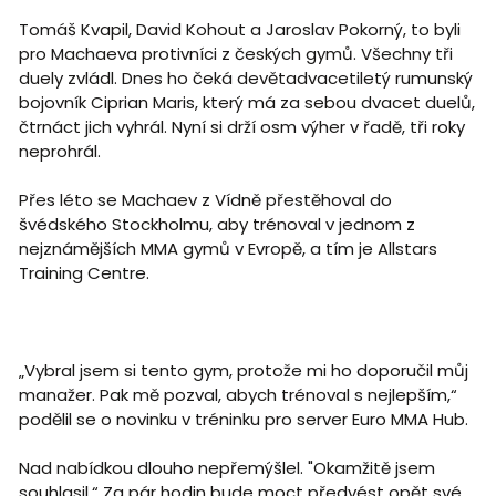
Tomáš Kvapil, David Kohout a Jaroslav Pokorný, to byli
pro Machaeva protivníci z českých gymů. Všechny tři
duely zvládl. Dnes ho čeká devětadvacetiletý rumunský
bojovník Ciprian Maris, který má za sebou dvacet duelů,
čtrnáct jich vyhrál. Nyní si drží osm výher v řadě, tři roky
neprohrál.
Přes léto se Machaev z Vídně přestěhoval do
švédského Stockholmu, aby trénoval v jednom z
nejznámějších MMA gymů v Evropě, a tím je Allstars
Training Centre.
„Vybral jsem si tento gym, protože mi ho doporučil můj
manažer. Pak mě pozval, abych trénoval s nejlepším,“
podělil se o novinku v tréninku pro server Euro MMA Hub.
Nad nabídkou dlouho nepřemýšlel. "Okamžitě jsem
souhlasil.“ Za pár hodin bude moct předvést opět své