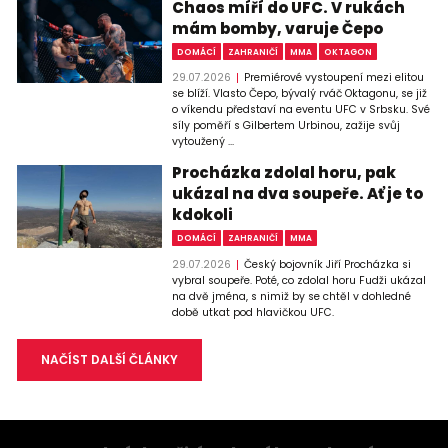
Chaos míří do UFC. V rukách
mám bomby, varuje Čepo
DOMÁCÍ
ZAHRANIČÍ
MMA
OKTAGON
29.07.2026
Premiérové vystoupení mezi elitou
se blíží. Vlasto Čepo, bývalý rváč Oktagonu, se již
o víkendu představí na eventu UFC v Srbsku. Své
síly poměří s Gilbertem Urbinou, zažije svůj
vytoužený ...
Procházka zdolal horu, pak
ukázal na dva soupeře. Ať je to
kdokoli
DOMÁCÍ
ZAHRANIČÍ
MMA
29.07.2026
Český bojovník Jiří Procházka si
vybral soupeře. Poté, co zdolal horu Fudži ukázal
na dvě jména, s nimiž by se chtěl v dohledné
době utkat pod hlavičkou UFC.
NAČÍST DALŠÍ ČLÁNKY