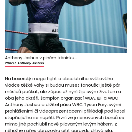
Anthony Joshua v plném tréninku...
ZDROJ: Anthony Joshua
Na boxerský mega fight o absolutního světového
vládce těžké váhy si budou muset fanoušci ještě pár
měsíců počkat, ale zápas už nyní žije svým životem a
oba jeho aktéři, šampion organizací WBA, IBF a WBO
Anthony Joshua a držitel pásu WBC Tyson Fury, svými
prohlášeními či videoprezentacemi přikládají pod kotel
stupňujícího se napětí. První ze jmenovaných borců se
mimo jiné pochlubil nově pilovaným levým hákem, z
něhož je i přes obrazovku cítit opravdu drtivá síla.