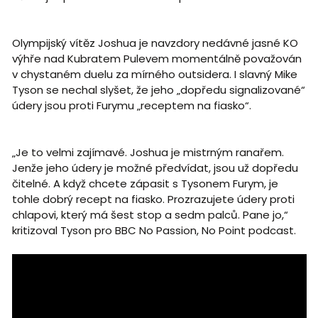
Olympijský vítěz Joshua je navzdory nedávné jasné KO
výhře nad Kubratem Pulevem momentálně považován
v chystaném duelu za mírného outsidera. I slavný Mike
Tyson se nechal slyšet, že jeho „dopředu signalizované“
údery jsou proti Furymu „receptem na fiasko“.
„Je to velmi zajímavé. Joshua je mistrným ranařem.
Jenže jeho údery je možné předvídat, jsou už dopředu
čitelné. A když chcete zápasit s Tysonem Furym, je
tohle dobrý recept na fiasko. Prozrazujete údery proti
chlapovi, který má šest stop a sedm palců. Pane jo,“
kritizoval Tyson pro BBC No Passion, No Point podcast.