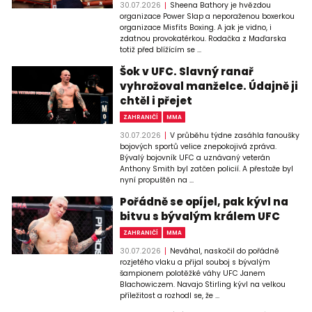
30.07.2026
Sheena Bathory je hvězdou
organizace Power Slap a neporaženou boxerkou
organizace Misfits Boxing. A jak je vidno, i
zdatnou provokatérkou. Rodačka z Maďarska
totiž před blížícím se ...
Šok v UFC. Slavný ranař
vyhrožoval manželce. Údajně ji
chtěl i přejet
ZAHRANIČÍ
MMA
30.07.2026
V průběhu týdne zasáhla fanoušky
bojových sportů velice znepokojivá zpráva.
Bývalý bojovník UFC a uznávaný veterán
Anthony Smith byl zatčen policií. A přestože byl
nyní propuštěn na ...
Pořádně se opíjel, pak kývl na
bitvu s bývalým králem UFC
ZAHRANIČÍ
MMA
30.07.2026
Neváhal, naskočil do pořádně
rozjetého vlaku a přijal souboj s bývalým
šampionem polotěžké váhy UFC Janem
Blachowiczem. Navajo Stirling kývl na velkou
příležitost a rozhodl se, že ...