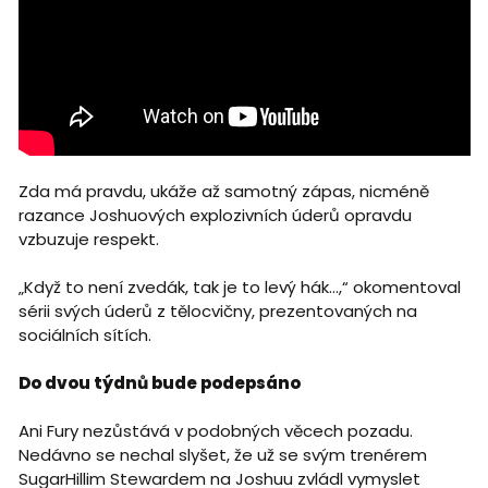
Zda má pravdu, ukáže až samotný zápas, nicméně
razance Joshuových explozivních úderů opravdu
vzbuzuje respekt.
„Když to není zvedák, tak je to levý hák...,“ okomentoval
sérii svých úderů z tělocvičny, prezentovaných na
sociálních sítích.
Do dvou týdnů bude podepsáno
Ani Fury nezůstává v podobných věcech pozadu.
Nedávno se nechal slyšet, že už se svým trenérem
SugarHillim Stewardem na Joshuu zvládl vymyslet