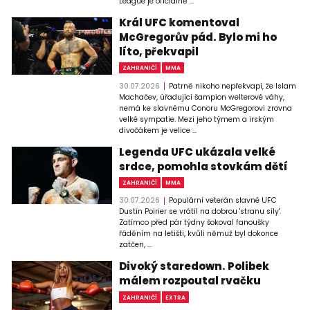
League je oficiálně ...
Král UFC komentoval
McGregorův pád. Bylo mi ho
líto, překvapil
ZAHRANIČÍ
MMA
30.07.2026
Patrně nikoho nepřekvapí, že Islam
Machačev, úřadující šampion welterové váhy,
nemá ke slavnému Conoru McGregorovi zrovna
velké sympatie. Mezi jeho týmem a irským
divočákem je velice ...
Legenda UFC ukázala velké
srdce, pomohla stovkám dětí
ZAHRANIČÍ
MMA
30.07.2026
Populární veterán slavné UFC
Dustin Poirier se vrátil na dobrou 'stranu síly'.
Zatímco před pár týdny šokoval fanoušky
řáděním na letišti, kvůli němuž byl dokonce
zatčen, ...
Divoký staredown. Polibek
málem rozpoutal rvačku
ZAHRANIČÍ
EXTRA