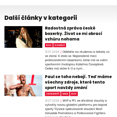
Další články v kategorii
Radostná zpráva české
boxerky. Život se mi obrací
vzhůru nohama
BOX
DOMÁCÍ
31.07.2026
Odletěla na zkušenou a čekala, co
se stane. A stalo se. Neporažená mezi
profesionálními boxerkami, tohle má ve svém
sportovním životopisu Kateřina Čavajdová.
Češka má skóre 6-0 a nyní ...
Paul se toho nebojí. Teď máme
všechny zdroje, které tento
sport navždy změní
ZAHRANIČÍ
MMA
BOX
31.07.2026
MVP a PFL se oficiálně sloučily a
vytvořily novou globální platformu pro bojové
sporty "Vysoce spekulované sloučení Most
Valuable Promotions a Professional Fighters