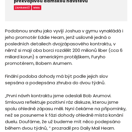
překvapivou dámskou návštěvu
ZAHRANIČÍ
MMA
Podobnou snahu jako vyvíjí Joshua v gymu vynakládá i
jeho promotér Eddie Hearn, jenž usilovně jedná o
posledních detailech dvojzápasového kontraktu, v
němž si mají oba borci rozdělit 200 milionů liber (cca 6
miliard korun) s americkým protějškem, Furyho
promotérem, Bobem Arumem.
Finální podoba dohody má být podle jejich slov
sepsána a podepsána zhruba do dvou týdnů.
„První návrh kontraktu jsme odeslali Bob Arumovi.
Smlouva reflektuje pozitivní ráz diskuze, kterou jsme
spolu ohledně zápasu měli. Nyní čekáme na připomínky,
než se posuneme k fázi dohody ohledně místa konání
duelu. Doufáme, že už budeme mít něco podepsáno
během dvou týdnů, “ prozradil pro Daily Mail Hearn.