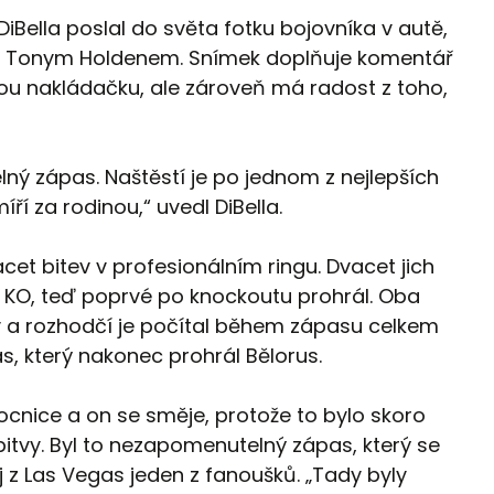
iBella poslal do světa fotku bojovníka v autě,
m Tonym Holdenem. Snímek doplňuje komentář
dou nakládačku, ale zároveň má radost z toho,
lný zápas. Naštěstí je po jednom z nejlepších
í za rodinou,“ uvedl DiBella.
t bitev v profesionálním ringu. Dvacet jich
tví KO, teď poprvé po knockoutu prohrál. Oba
ty a rozhodčí je počítal během zápasu celkem
s, který nakonec prohrál Bělorus.
ocnice a on se směje, protože to bylo skoro
itvy. Byl to nezapomenutelný zápas, který se
j z Las Vegas jeden z fanoušků. „Tady byly