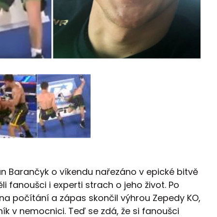
an Barančyk o víkendu nařezáno v epické bitvě
 fanoušci i experti strach o jeho život. Po
na počítání a zápas skončil výhrou Zepedy KO,
ík v nemocnici. Teď se zdá, že si fanoušci