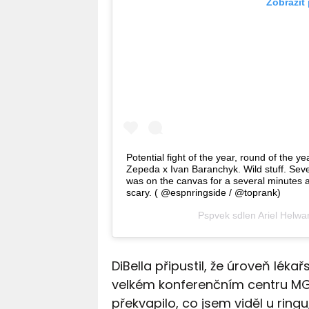
Zobrazit
Potential fight of the year, round of the y
Zepeda x Ivan Baranchyk. Wild stuff. Seve
was on the canvas for a several minutes a
scary. ( @espnringside / @toprank)
Pspvek sdlen
Ariel Helwa
DiBella připustil, že úroveň lék
velkém konferenčním centru MGM,
překvapilo, co jsem viděl u ringu