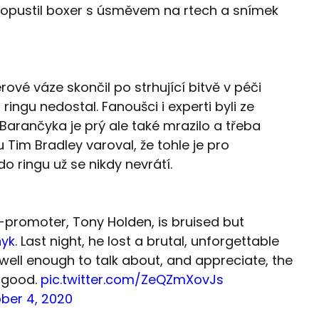
pustil boxer s úsměvem na rtech a snímek
rové váze skončil po strhující bitvě v péči
 ringu nedostal. Fanoušci i experti byli ze
Barančyka je prý ale také mrazilo a třeba
 Tim Bradley varoval, že tohle je pro
 ringu už se nikdy nevrátí.
o-promoter, Tony Holden, is bruised but
yk
. Last night, he lost a brutal, unforgettable
well enough to talk about, and appreciate, the
s good.
pic.twitter.com/ZeQZmXovJs
ber 4, 2020