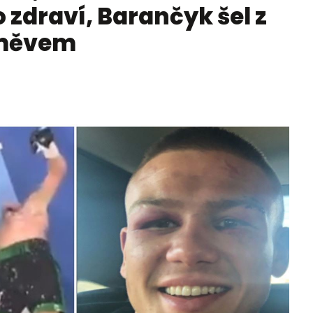
o zdraví, Barančyk šel z
směvem