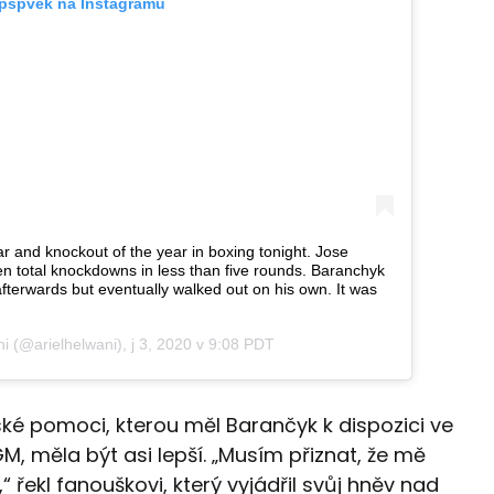
 pspvek na Instagramu
ear and knockout of the year in boxing tonight. Jose
n total knockdowns in less than five rounds. Baranchyk
fterwards but eventually walked out on his own. It was
ni
(@arielhelwani),
j 3, 2020 v 9:08 PDT
ařské pomoci, kterou měl Barančyk k dispozici ve
 měla být asi lepší. „Musím přiznat, že mě
,“ řekl fanouškovi, který vyjádřil svůj hněv nad