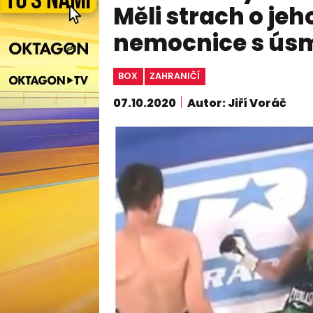
Měli strach o jeh
nemocnice s ú
BOX
ZAHRANIČÍ
07.10.2020
Autor: Jiří Voráč