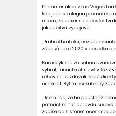
Promotér akce v Las Vegas Lou D
kde jede s kolegou promotére
o tom, že boxer sice dostal tvr
jakou bitvu vybojoval.
„Prohrál brutální, nezapomenute
zápasů roku 2020 v pořádku a míř
Barančyk má za sebou dvaadvace
vyhrál, třináctkrát slavil vítězs
rohovníci rozdávali tvrdé direk
osmkrát. Byl to neskutečný zápa
„Jsem rád, že ho pouštějí z nem
patnáct minut opravdu surové b
zapíše do historie“ ocenil soubo