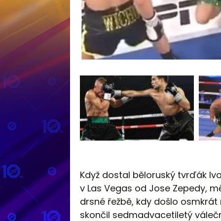
Když dostal běloruský tvrďák Iv
v Las Vegas od Jose Zepedy, měli
drsné řežbě, kdy došlo osmkrát 
skončil sedmadvacetiletý válečn