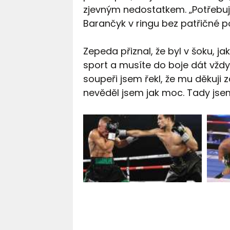
zjevným nedostatkem. „Potřebuji 
Barančyk v ringu bez patřičné p
Zepeda přiznal, že byl v šoku, ja
sport a musíte do boje dát vždy
soupeři jsem řekl, že mu děkuji z
nevěděl jsem jak moc. Tady jsem t