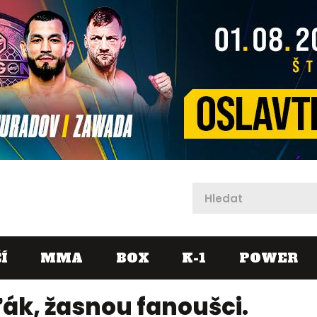
X
Í
MMA
BOX
K-1
POWER
ák, žasnou fanoušci.