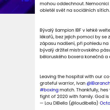
mohou oddechnout. Nemocnici o
obletěl svět na sociálních sítích.
Bývalý šampion IBF v lehké welte
lékařů, bez jejich pomoci by se z
zápasu nadšení, při pohledu na 
bývalý držitel mistrovského pásu
běloruského boxera konečná a do
Leaving the hospital with our c
grateful warrior, Ivan
@IBaranch
#boxing
match. Thankfully, hes 
fight of 2020 with family. God i
— Lou DiBella (@loudibella)
Octo