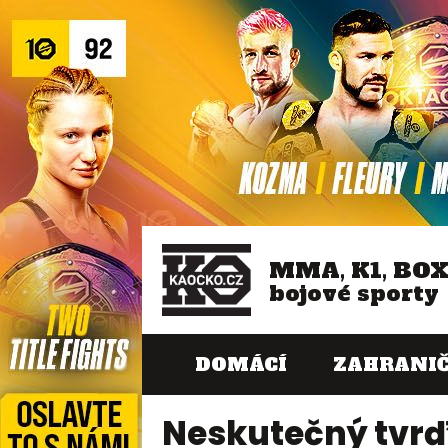
MMA, K1, BO
bojové sporty
DOMÁCÍ
ZAHRANIČ
Neskutečný tvrď