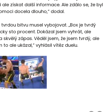
ale získat další informace. Ale zdálo se, že byl
omoci docela dlouho,“ dodal.
k tvrdou bitvu musel vybojovat. „Box je tvrdý
cky sto procent. Dokázal jsem vyhrát, ale
a skvělý zápas. Věděl jsem, že jsem tvrdý, ale
o ale ukázal,“ vyhlásil vítěz duelu.