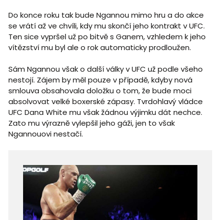
Do konce roku tak bude Ngannou mimo hru a do akce
se vrátí až ve chvíli, kdy mu skončí jeho kontrakt v UFC.
Ten sice vypršel už po bitvě s Ganem, vzhledem k jeho
vítězství mu byl ale o rok automaticky prodloužen.
Sám Ngannou však o další války v UFC už podle všeho
nestojí. Zájem by měl pouze v případě, kdyby nová
smlouva obsahovala doložku o tom, že bude moci
absolvovat velké boxerské zápasy. Tvrdohlavý vládce
UFC Dana White mu však žádnou výjimku dát nechce.
Zato mu výrazně vylepšil jeho gáži, jen to však
Ngannouovi nestačí.