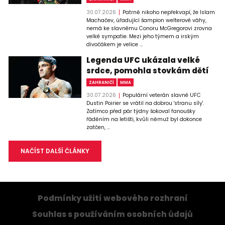
30.07.2026
Patrně nikoho nepřekvapí, že Islam
Machačev, úřadující šampion welterové váhy,
nemá ke slavnému Conoru McGregorovi zrovna
velké sympatie. Mezi jeho týmem a irským
divočákem je velice ...
Legenda UFC ukázala velké
srdce, pomohla stovkám dětí
ZAHRANIČÍ
MMA
30.07.2026
Populární veterán slavné UFC
Dustin Poirier se vrátil na dobrou 'stranu síly'.
Zatímco před pár týdny šokoval fanoušky
řáděním na letišti, kvůli němuž byl dokonce
zatčen, ...
NAČÍST DALŠÍ ČLÁNKY
Podmínky užití webového rozhraní
Souhlas s používáním osobních údajů