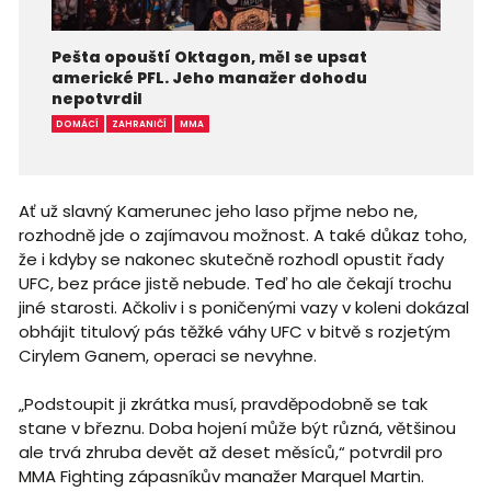
Pešta opouští Oktagon, měl se upsat
americké PFL. Jeho manažer dohodu
nepotvrdil
DOMÁCÍ
ZAHRANIČÍ
MMA
Ať už slavný Kamerunec jeho laso přjme nebo ne,
rozhodně jde o zajímavou možnost. A také důkaz toho,
že i kdyby se nakonec skutečně rozhodl opustit řady
UFC, bez práce jistě nebude. Teď ho ale čekají trochu
jiné starosti. Ačkoliv i s poničenými vazy v koleni dokázal
obhájit titulový pás těžké váhy UFC v bitvě s rozjetým
Cirylem Ganem, operaci se nevyhne.
„Podstoupit ji zkrátka musí, pravděpodobně se tak
stane v březnu. Doba hojení může být různá, většinou
ale trvá zhruba devět až deset měsíců,“ potvrdil pro
MMA Fighting zápasníkův manažer Marquel Martin.