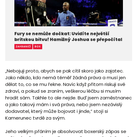
Fury se nemůže dočkat: Uvidíte největší
britskou bitvu! Hamižný Joshua se přepočítal
ZAHRANIČÍ
BOX
„Nebojuji proto, abych se pak cítil skoro jako zajatec.
Jako někdo, kdo nemá téměř žádná práva a musí jen
dělat to, co se mu řekne. Navíc když přitom riskuji své
zdraví, a pokud se zraním, veškerou léčbu si musím
hradit sám. Takhle to ale nejde. Buď jsem zaměstnanec
a jako takový mám i svá práva, nebo jsem nezávislý
dodavatel, který může bojovat i jinde,“ stojí si
Kamerunec tvrdě za svým.
Jeho velkým přáním je absolvovat boxerský zápas se