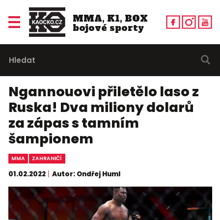
MMA, K1, BOX
bojové sporty
Ngannouovi přiletělo laso z
Ruska! Dva miliony dolarů
za zápas s tamním
šampionem
MMA
ZAHRANIČÍ
01.02.2022
Autor: Ondřej Huml