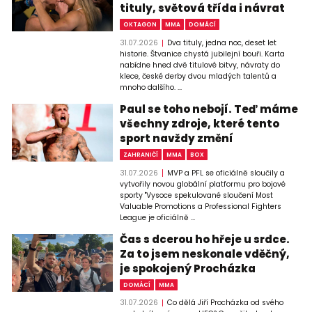
tituly, světová třída i návrat
OKTAGON
MMA
DOMÁCÍ
31.07.2026
Dva tituly, jedna noc, deset let
historie. Štvanice chystá jubilejní bouři. Karta
nabídne hned dvě titulové bitvy, návraty do
klece, české derby dvou mladých talentů a
mnoho dalšího. ...
Paul se toho nebojí. Teď máme
všechny zdroje, které tento
sport navždy změní
ZAHRANIČÍ
MMA
BOX
31.07.2026
MVP a PFL se oficiálně sloučily a
vytvořily novou globální platformu pro bojové
sporty "Vysoce spekulované sloučení Most
Valuable Promotions a Professional Fighters
League je oficiálně ...
Čas s dcerou ho hřeje u srdce.
Za to jsem neskonale vděčný,
je spokojený Procházka
DOMÁCÍ
MMA
31.07.2026
Co dělá Jiří Procházka od svého