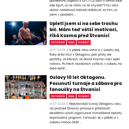
posledního zápasu v UFC? Co zažil v tomto roce,
kde bych, co se stalo, co se chystá? "Chci vám
občas nabídnout takové ohlédnutí za tím, co
jsem v poslední ...
Upletl jsem si na sebe trochu
bič. Mám teď větší motivaci,
říká Kozma před Štvanicí
OKTAGON
MMA
DOMÁCÍ
31.07.2026
V pátek ráno váha a v sobotu boj.
Roky držel titul v Oktagonu, pak přišly ale
porážky, ze kterých se David Kozma vrací opět
nahoru. Po třech nezdarech zvítězil, v sobotu ho
čeká další ...
Oslavy 10 let Oktagonu.
Posunutí turnaje a zábava pro
fanoušky na Štvanici
OKTAGON
MMA
DOMÁCÍ
31.07.2026
Nejkrásnější turnaj Oktagonu roku
na pražské Štvanici přinese k příležitosti
desátého výročí organizace mimořádně bohatý
doprovodný program. Fanoušci se v pátek a v
sobotu mohou těšit ...