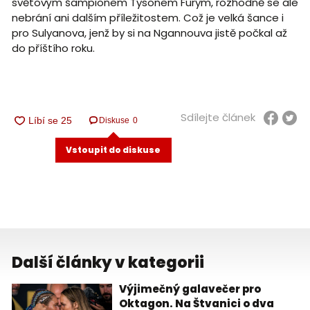
světovým šampionem Tysonem Furym, rozhodně se ale
nebrání ani dalším příležitostem. Což je velká šance i
pro Sulyanova, jenž by si na Ngannouva jistě počkal až
do příštího roku.
Sdílejte článek
Diskuse
0
Vstoupit do diskuse
Další články v kategorii
Výjimečný galavečer pro
Oktagon. Na Štvanici o dva