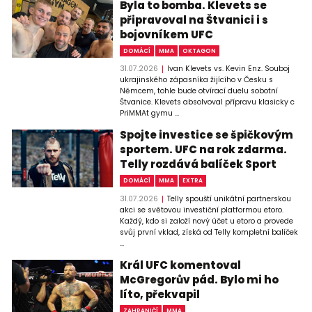
Byla to bomba. Klevets se
připravoval na Štvanici i s
bojovníkem UFC
DOMÁCÍ
MMA
OKTAGON
31.07.2026
Ivan Klevets vs. Kevin Enz. Souboj
ukrajinského zápasníka žijícího v Česku s
Němcem, tohle bude otvírací duelu sobotní
Štvanice. Klevets absolvoval přípravu klasicky c
PriMMAt gymu ...
Spojte investice se špičkovým
sportem. UFC na rok zdarma.
Telly rozdává balíček Sport
DOMÁCÍ
MMA
EXTRA
31.07.2026
Telly spouští unikátní partnerskou
akci se světovou investiční platformou etoro.
Každý, kdo si založí nový účet u etoro a provede
svůj první vklad, získá od Telly kompletní balíček
...
Král UFC komentoval
McGregorův pád. Bylo mi ho
líto, překvapil
ZAHRANIČÍ
MMA