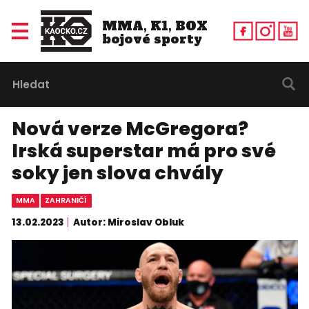
MMA, K1, BOX
bojové sporty
Nová verze McGregora?
Irská superstar má pro své
soky jen slova chvály
MMA
ZAHRANIČÍ
13.02.2023
Autor: Miroslav Obluk