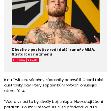
Z bestie v postoji se rodí další ranař v MMA.
Nastal čas na změnu
K-1
MMA
DOMÁCÍ
Ir na Twitteru všechny zápasníky pochválil. Ocenil také
australský dav, který zápasníkům vytvořil ohlušující
atmosféru.
"Včera v noci to byl skvělý boj, chlapci. Neexistují žádní
poražení. Pouze vítězové! Kluci se předvedli a já to