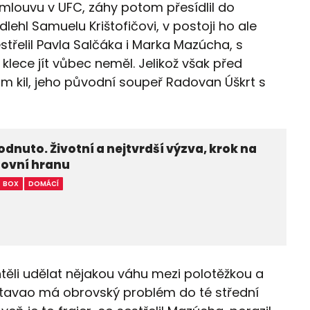
mlouvu v UFC, záhy potom přesídlil do
ehl Samuelu Krištofičovi, v postoji ho ale
střelil Pavla Salčáka i Marka Mazúcha, s
ce jít vůbec neměl. Jelikož však před
m kil, jeho původní soupeř Radovan Úškrt s
dnuto. Životní a nejtvrdší výzva, krok na
tovní hranu
BOX
DOMÁCÍ
těli udělat nějakou váhu mezi polotěžkou a
Matavao má obrovský problém do té střední