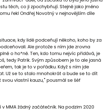
tu těch, co ji zpochybňují. Stejně jako jméno
tomu řekl Ondřej Novotný v nejnovějším díle
ituace, kdy lidé podceňují někoho, koho by za
odceňovali. Ale protože s ním jde zrovna
úplně o ho*ně. Ten, kdo tomu nejvíc přidává, je
š, tedy Patrik. Svým způsobem je to ale jasná
eřem, tak je to v pořádku. Když s ním jde
at. Už se to stalo mnohokrát a bude se to dít
t svou vlastní kauzu," pousmál se šéf
í v MMA žádný začátečník. Na podzim 2020