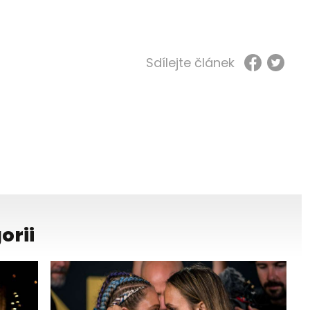
Sdílejte článek
orii