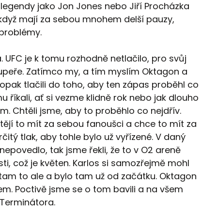
e legendy jako Jon Jones nebo Jiří Procházka
 i když mají za sebou mnohem delší pauzy,
 problémy.
ba. UFC je k tomu rozhodně netlačilo, pro svůj
oupeře. Zatímco my, a tím myslím Oktagon a
aopak tlačili do toho, aby ten zápas proběhl co
mu říkali, ať si vezme klidně rok nebo jak dlouho
. Chtěli jsme, aby to proběhlo co nejdřív.
jí to mít za sebou fanoušci a chce to mít za
rčitý tlak, aby tohle bylo už vyřízené. V daný
nepovedlo, tak jsme řekli, že to v O2 areně
osti, což je květen. Karlos si samozřejmě mohl
Je tam to ale a bylo tam už od začátku. Oktagon
em. Poctivě jsme se o tom bavili a na všem
f Terminátora.