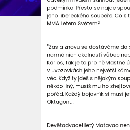
podmínka. Přesto se najde spous
jeho libereckého soupeře. Co k 
MMA Letem Světem?
"Zas a znovu se dostáváme do s
normálních okolností vůbec nep
Karlos, tak je to pro ně vlastně 
v uvozovkách jeho největší kámo
věc. Když ty jdeš s nějakým soup
někdo jiný, musíš mu ho zhejtov
pořád. Každý bojovník si musí je
Oktagonu.
Devětadvacetiletý Matavao nen