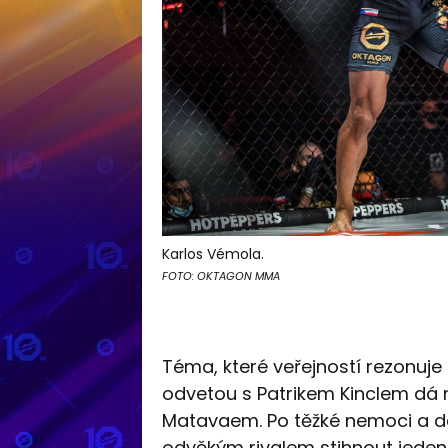
Karlos Vémola.
FOTO: OKTAGON MMA
Téma, které veřejností rezonuje
odvetou s Patrikem Kinclem dá n
Matavaem. Po těžké nemoci a del
odvěkým rivalem stihnout jeden 