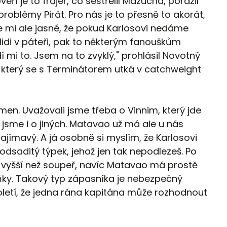
veň je to frajer, co sestřelil Mazúcha, porazil
problémy Pirát. Pro nás je to přesně to akorát,
 Je mi ale jasné, že pokud Karlosovi nedáme
 lidi v páteři, pak to některým fanouškům
 mi to. Jsem na to zvyklý," prohlásil Novotný
který se s Terminátorem utká v catchweight
jmen. Uvažovali jsme třeba o Vinnim, který jde
jsme i o jiných. Matavao už má ale u nás
zajímavý. A já osobně si myslím, že Karlosovi
odsaditý týpek, jehož jen tak nepodlezeš. Po
i vyšší než soupeř, navíc Matavao má prostě
raňky. Takový typ zápasníka je nebezpečný
století, že jedna rána kapitána může rozhodnout