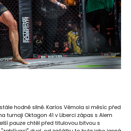
 stále hodně silně. Karlos Vémola si měsíc před
a turnaji Oktagon 41 v Liberci zápas s Alem
ší pauze chtěl před titulovou bitvou s
"zahřívací" duel, od začátku to byla jeho jasná