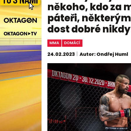
někoho, kdo za mi
páteři, některý
dost dobré nikdy
MMA
DOMÁCÍ
24.02.2023
Autor: Ondřej Huml