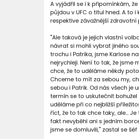
A vyjádřil se i k připomínkám, ž
půjdou v UFC o titul hned. A to
respektive závažnější zdravotní
"Ale taková je jejich vlastní vol
návrat si mohli vybrat jiného s
trochu i Patrika, jsme Karlose n
nejrychleji. Není to tak, že jsme 
chce, že to uděláme někdy potom
Chceme to mít za sebou my, chtě
sebou i Patrik. Od nás všech je u
termín se to uskutečnit bohužel 
uděláme při co nejbližší příležit
říct, že to tak chce taky, ale… 
fakt nevyběhl ani s jedním borc
jsme se domluvili," zastal se šé