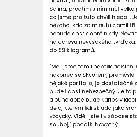
navážit, takže ideální volba. Záro
Salina, předtím s ním měl velké 
co jsme pro tuto chvíli hledali.
někoho, kdo za minutu zlomil tři
nebude dost dobré nikdy. Nevadí
na adresu nevysokého tvrďáka, 
do 89 kilogramů.
"Měli jsme tam i několik dalších 
nakonec se Škvorem, přemýšleli 
nějaké portfolio, je dostatečně 
bude i dost nebezpečný. Je to p
dlouhé době bude Karlos v klec
dělo, kterým lidi skládá jako š
vždycky. Viděli jste i v zápase 
souboj," podotkl Novotný.