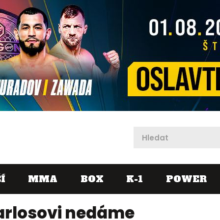
X
Í
MMA
BOX
K-1
POWER
arlosovi nedáme