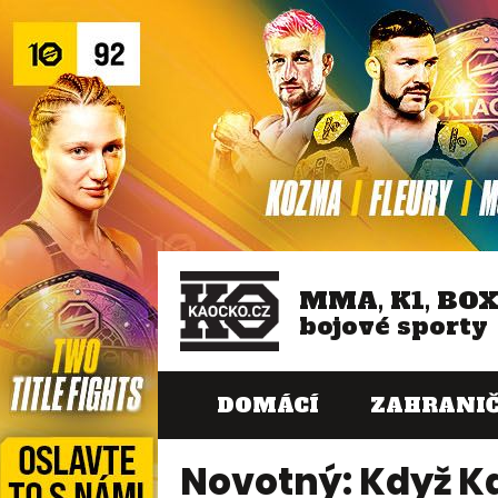
MMA, K1, BO
bojové sporty
DOMÁCÍ
ZAHRANIČ
Novotný: Když K