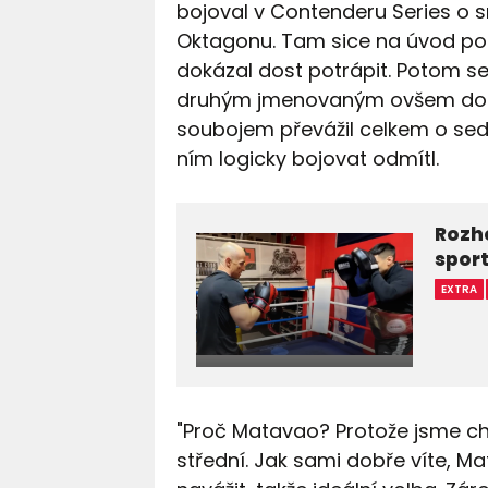
bojoval v Contenderu Series o s
Oktagonu. Tam sice na úvod podl
dokázal dost potrápit. Potom se
druhým jmenovaným ovšem do kle
soubojem převážil celkem o sed
ním logicky bojovat odmítl.
Rozho
spor
EXTRA
"Proč Matavao? Protože jsme ch
střední. Jak sami dobře víte, 