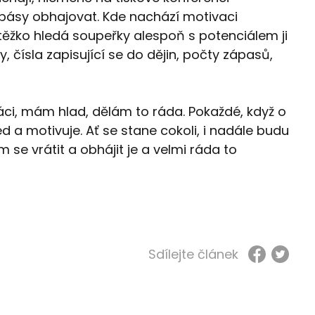
a pásy obhajovat. Kde nachází motivaci
ěžko hledá soupeřky alespoň s potenciálem ji
, čísla zapisující se do dějin, počty zápasů,
.
ráci, mám hlad, dělám to ráda. Pokaždé, když o
 a motivuje. Ať se stane cokoli, i nadále budu
se vrátit a obhájit je a velmi ráda to
Sdílejte článek