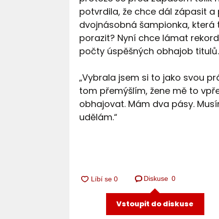
potvrdila, že chce dál zápasit 
dvojnásobná šampionka, která t
porazit? Nyní chce lámat rekordy
počty úspěšných obhajob titulů
„Vybrala jsem si to jako svou p
tom přemýšlím, žene mě to vpřed
obhajovat. Mám dva pásy. Musím 
udělám.“
Diskuse
0
Vstoupit do diskuse