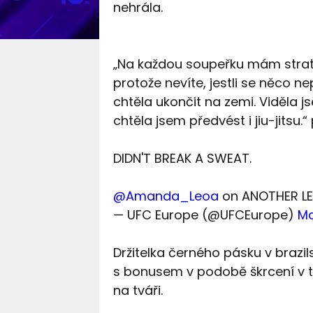
nehrála.
„Na každou soupeřku mám strateg
protože nevíte, jestli se něco n
chtěla ukončit na zemi. Viděla j
chtěla jsem předvést i jiu-jitsu.
DIDN'T BREAK A SWEAT.
@Amanda_Leoa
on ANOTHER LE
— UFC Europe (@UFCEurope)
Ma
Držitelka černého pásku v brazil
s bonusem v podobě škrcení v t
na tváři.