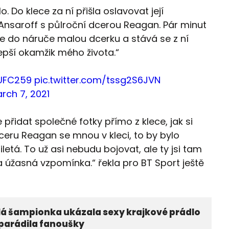
lo. Do klece za ní přišla oslavovat její
Ansaroff s půlroční dcerou Reagan. Pár minut
re do náruče malou dcerku a stává se z ní
epší okamžik mého života.“
UFC259
pic.twitter.com/tssg2S6JVN
rch 7, 2021
přidat společné fotky přímo z klece, jak si
ceru Reagan se mnou v kleci, to by bylo
iletá. To už asi nebudu bojovat, ale ty jsi tam
a úžasná vzpomínka.“ řekla pro BT Sport ještě
lá šampionka ukázala sexy krajkové prádlo
parádila fanoušky