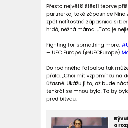
Přesto největší štěstí teprve přiš
partnerka, také zápasnice Nina 
zpět nelítostná zápasnice si be
hrdá, něžná máma. „Toto je nejl
Fighting for something more.
#
— UFC Europe (@UFCEurope)
Ma
Do rodinného fotoalba tak může 
přála. „Chci mít vzpomínku na d
úžasné. Ukážu jí to, až bude náct
tenkrát se mnou byla. To by byl
před bitvou.
Býva
a roz