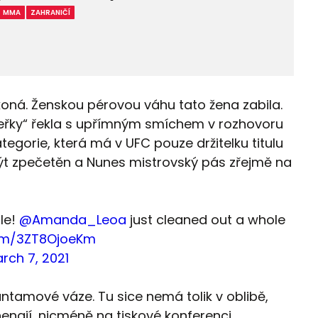
MMA
ZAHRANIČÍ
koná. Ženskou pérovou váhu tato žena zabila.
řky“ řekla s upřímným smíchem v rozhovoru
egorie, která má v UFC pouze držitelku titulu
být zpečetěn a Nunes mistrovský pás zřejmě na
le!
@Amanda_Leoa
just cleaned out a whole
com/3ZT8OjoeKm
rch 7, 2021
 bantamové váze. Tu sice nemá tolik v oblibě,
enají, nicméně na tiskové konferenci