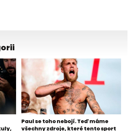
orii
Paul se toho nebojí. Teď máme
tuly,
všechny zdroje, které tento sport