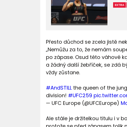
EXTRA
Přesto důchod se zcela jistě ne
„Nemůžu za to, že nemám soupe
po zápase. Osud této váhové kat
a žádný další žebříček, se zdá 
vždy zůstane.
#AndSTILL
the queen of the jung
division!
#UFC259
pic.twitter.
— UFC Europe (@UFCEurope)
Ma
Ale stále je držitelkou titulu i v
protože se před zápasem tolik n