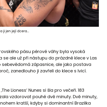
i jen její dcera...
strovského pásu pérové váhy byla vysoká
se ale už při nástupu do prázdné klece v Las
ko sebevědomá zápasnice, ale jako postava
roč, zanedlouho ji zavřeli do klece s lvicí.
he Lioness‘ Nunes si šla pro večeři. 183
ázala vzdorovat pouhé dvě minuty. Dvě minuty,
ohem kratší, kdyby si dominantní Brazilka