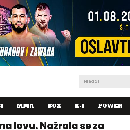
X
Í
MMA
BOX
K-1
POWER
na lovu. Nažrala se za