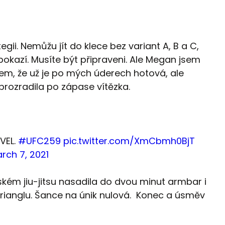
ii. Nemůžu jít do klece bez variant A, B a C,
epokazí. Musíte být připraveni. Ale Megan jsem
sem, že už je po mých úderech hotová, ale
“ prozradila po zápase vítězka.
VEL.
#UFC259
pic.twitter.com/XmCbmh0BjT
rch 7, 2021
ském jiu-jitsu nasadila do dvou minut armbar i
rianglu. Šance na únik nulová. Konec a úsměv