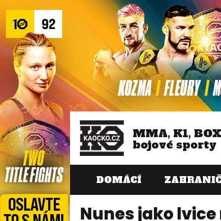
MMA, K1, BO
bojové sporty
DOMÁCÍ
ZAHRANIČ
Nunes jako lvice 