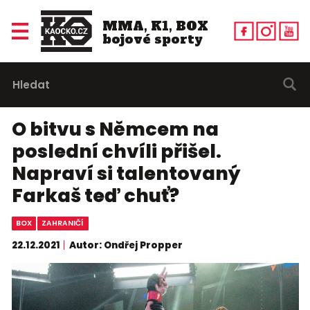
MMA, K1, BOX
bojové sporty
O bitvu s Němcem na
poslední chvíli přišel.
Napraví si talentovaný
Farkaš teď chuť?
BOX
ZAHRANIČÍ
22.12.2021
Autor: Ondřej Propper