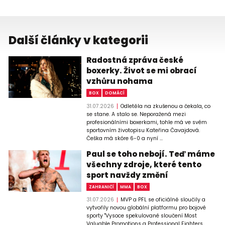
Další články v kategorii
Radostná zpráva české
boxerky. Život se mi obrací
vzhůru nohama
BOX
DOMÁCÍ
31.07.2026
Odletěla na zkušenou a čekala, co
se stane. A stalo se. Neporažená mezi
profesionálními boxerkami, tohle má ve svém
sportovním životopisu Kateřina Čavajdová.
Češka má skóre 6-0 a nyní ...
Paul se toho nebojí. Teď máme
všechny zdroje, které tento
sport navždy změní
ZAHRANIČÍ
MMA
BOX
31.07.2026
MVP a PFL se oficiálně sloučily a
vytvořily novou globální platformu pro bojové
sporty "Vysoce spekulované sloučení Most
Valuable Promotions a Professional Fighters