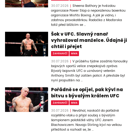
30.07.2026
Sheena Bathory je hvězdou
organizace Power Slap a neporaženou boxerkou
organizace Misfits Boxing. A jak je vidno, i
zdatnou provokatérkou. Rodačka z Maďarska
totiž před blížícím se ...
Šok v UFC. Slavný ranař
vyhrožoval manželce. Údajně ji
chtěl i přejet
ZAHRANIČÍ
MMA
30.07.2026
V průběhu týdne zasáhla fanoušky
bojových sportů velice znepokojivá zpráva.
Bývalý bojovník UFC a uznávaný veterán
Anthony Smith byl zatčen policií. A přestože byl
nyní propuštěn na ...
Pořádně se opíjel, pak kývl na
bitvu s bývalým králem UFC
ZAHRANIČÍ
MMA
30.07.2026
Neváhal, naskočil do pořádně
rozjetého vlaku a přijal souboj s bývalým
šampionem polotěžké váhy UFC Janem
Blachowiczem. Navajo Stirling kývl na velkou
příležitost a rozhodl se, že ...