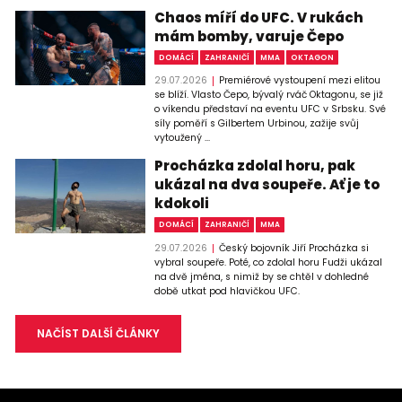
Chaos míří do UFC. V rukách
mám bomby, varuje Čepo
DOMÁCÍ
ZAHRANIČÍ
MMA
OKTAGON
29.07.2026
Premiérové vystoupení mezi elitou
se blíží. Vlasto Čepo, bývalý rváč Oktagonu, se již
o víkendu představí na eventu UFC v Srbsku. Své
síly poměří s Gilbertem Urbinou, zažije svůj
vytoužený ...
Procházka zdolal horu, pak
ukázal na dva soupeře. Ať je to
kdokoli
DOMÁCÍ
ZAHRANIČÍ
MMA
29.07.2026
Český bojovník Jiří Procházka si
vybral soupeře. Poté, co zdolal horu Fudži ukázal
na dvě jména, s nimiž by se chtěl v dohledné
době utkat pod hlavičkou UFC.
NAČÍST DALŠÍ ČLÁNKY