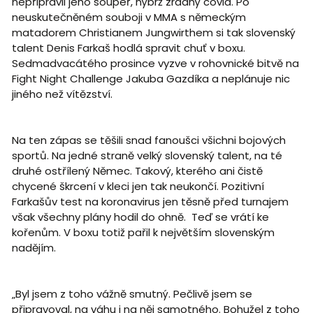
nepřipravil jeho soupeř, nýbrž zrádný covid. Po
neuskutečněném souboji v MMA s německým
matadorem Christianem Jungwirthem si tak slovenský
talent Denis Farkaš hodlá spravit chuť v boxu.
Sedmadvacátého prosince vyzve v rohovnické bitvě na
Fight Night Challenge Jakuba Gazdíka a neplánuje nic
jiného než vítězství.
Na ten zápas se těšili snad fanoušci všichni bojových
sportů. Na jedné straně velký slovenský talent, na té
druhé ostřílený Němec. Takový, kterého ani čistě
chycené škrcení v kleci jen tak neukončí. Pozitivní
Farkašův test na koronavirus jen těsně před turnajem
však všechny plány hodil do ohně. Teď se vrátí ke
kořenům. V boxu totiž pařil k největším slovenským
nadějím.
„Byl jsem z toho vážně smutný. Pečlivě jsem se
připravoval, na váhu i na něj samotného. Bohužel z toho