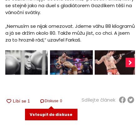
se stejně jako na duel s gladiátorem Gazdíkem těší na
vánoční svátky.
„Nemusím se nijak omezovat. Jdeme váhu 88 kilogramů
a já se držím okolo 80. Takže můžu jíst, co chci. A jsem
za to hrozně rád,“ uzavřel Farkaš.
Sdílejte článek
Diskuse
0
Vstoupit do diskuse