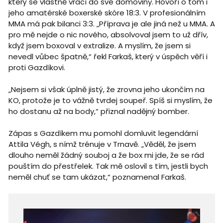
který se vlastně vrací do své domoviny. Hovoří o tom i
jeho amatérské boxerské skóre 18:3. V profesionálním
MMA má pak bilanci 3:3. „Příprava je ale jiná než u MMA. A
pro mě nejde o nic nového, absolvoval jsem to už dřív,
když jsem boxoval v extralize. A myslím, že jsem si
nevedl vůbec špatně,“ řekl Farkaš, který v úspěch věří i
proti Gazdíkovi.
„Nejsem si však úplně jistý, že zrovna jeho ukončím na
KO, protože je to vážně tvrdej soupeř. Spíš si myslím, že
ho dostanu až na body,“ přiznal nadějný bomber.
Zápas s Gazdíkem mu pomohl domluvit legendární
Attila Végh, s nímž trénuje v Trnavě. „Věděl, že jsem
dlouho neměl žádný souboj a že box mi jde, že se rád
pouštím do přestřelek. Tak mě oslovil s tím, jestli bych
neměl chuť se tam ukázat,“ poznamenal Farkaš.