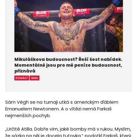
Mikuláškova budoucnost? Řeší šest nabídek.
Momentálně jsou pro mě peníze budoucnost,
přiznává
DOMÁCÍ
MMA
Sám Végh se na turnaji utká s americkým ďáblem
Emanuelem Newtonem. A o vítězi nemá Farkaš
nejmenších pochyb.
„Určitě Atilla. Dobře vím, jaké bomby má v rukou. Myslím,
že sázka na něj je docela tutovka,“ podotkl Farkaš, který