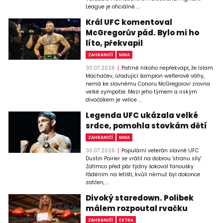
League je oficiálně ...
Král UFC komentoval
McGregorův pád. Bylo mi ho
líto, překvapil
ZAHRANIČÍ
MMA
30.07.2026
Patrně nikoho nepřekvapí, že Islam
Machačev, úřadující šampion welterové váhy,
nemá ke slavnému Conoru McGregorovi zrovna
velké sympatie. Mezi jeho týmem a irským
divočákem je velice ...
Legenda UFC ukázala velké
srdce, pomohla stovkám dětí
ZAHRANIČÍ
MMA
30.07.2026
Populární veterán slavné UFC
Dustin Poirier se vrátil na dobrou 'stranu síly'.
Zatímco před pár týdny šokoval fanoušky
řáděním na letišti, kvůli němuž byl dokonce
zatčen, ...
Divoký staredown. Polibek
málem rozpoutal rvačku
ZAHRANIČÍ
EXTRA