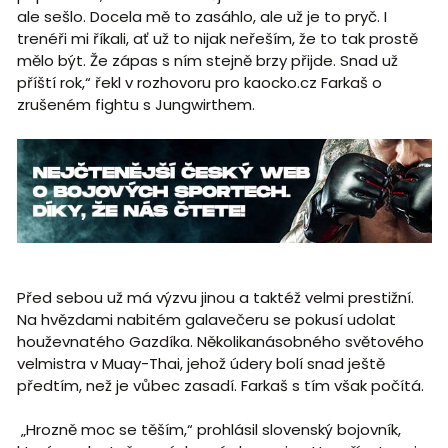
ale sešlo. Docela mě to zasáhlo, ale už je to pryč. I
trenéři mi říkali, ať už to nijak neřeším, že to tak prostě
mělo být. Že zápas s ním stejně brzy přijde. Snad už
příští rok,“ řekl v rozhovoru pro kaocko.cz Farkaš o
zrušeném fightu s Jungwirthem.
Před sebou už má výzvu jinou a taktéž velmi prestižní.
Na hvězdami nabitém galavečeru se pokusí udolat
houževnatého Gazdíka. Několikanásobného světového
velmistra v Muay-Thai, jehož údery bolí snad ještě
předtím, než je vůbec zasadí. Farkaš s tím však počítá.
„Hrozně moc se těším,“ prohlásil slovenský bojovník,