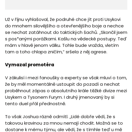
Už v říjnu vyhlašoval, že podruhé chce jít proti Usykovi
do mnohem silovějšího a otevřenějšího boje a nechce
se nechat zatáhnout do taktických šachů. „Skončil jsem
s pos*anými porážkami. Kašlu na vědecké postupy. Teď
mám v hlavě jenom válku. Tohle bude vražda, vletím
tam a toho chlapa zničím,“ sršela z něj agrese.
Vymazal promotéra
V zákulisí i mezi fanoušky a experty se však mluví o tom,
že by měl momentálně ustoupit do pozadí a nechat
proběhnout zápas o absolutního krále těžké divize mezi
Usykem a Tysonem Furym. I druhý jmenovaný by si
tento duel přál přednostně.
To však Joshua rázně odmítl. „Lidé dobře vědí, že s
takovou kravinou za mnou nemají chodit. Možná se to
dostane k mému týmu, ale vědí, že s tímhle teď u mě