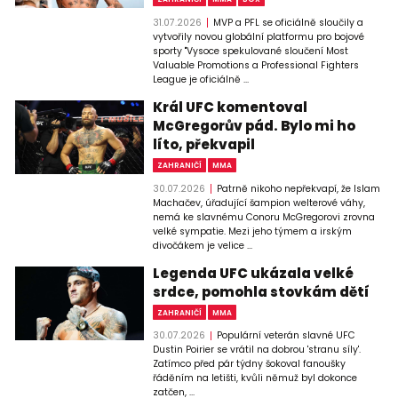
31.07.2026
MVP a PFL se oficiálně sloučily a
vytvořily novou globální platformu pro bojové
sporty "Vysoce spekulované sloučení Most
Valuable Promotions a Professional Fighters
League je oficiálně ...
Král UFC komentoval
McGregorův pád. Bylo mi ho
líto, překvapil
ZAHRANIČÍ
MMA
30.07.2026
Patrně nikoho nepřekvapí, že Islam
Machačev, úřadující šampion welterové váhy,
nemá ke slavnému Conoru McGregorovi zrovna
velké sympatie. Mezi jeho týmem a irským
divočákem je velice ...
Legenda UFC ukázala velké
srdce, pomohla stovkám dětí
ZAHRANIČÍ
MMA
30.07.2026
Populární veterán slavné UFC
Dustin Poirier se vrátil na dobrou 'stranu síly'.
Zatímco před pár týdny šokoval fanoušky
řáděním na letišti, kvůli němuž byl dokonce
zatčen, ...