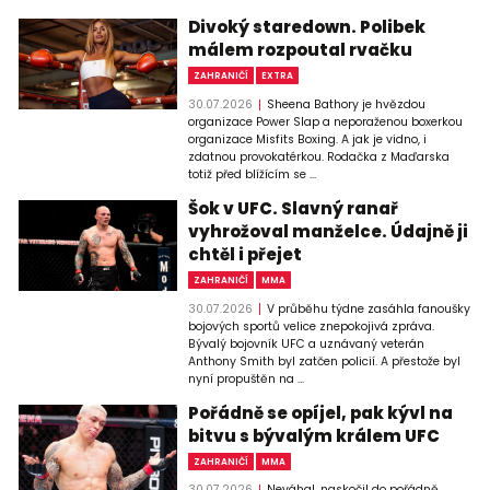
Divoký staredown. Polibek
málem rozpoutal rvačku
ZAHRANIČÍ
EXTRA
30.07.2026
Sheena Bathory je hvězdou
organizace Power Slap a neporaženou boxerkou
organizace Misfits Boxing. A jak je vidno, i
zdatnou provokatérkou. Rodačka z Maďarska
totiž před blížícím se ...
Šok v UFC. Slavný ranař
vyhrožoval manželce. Údajně ji
chtěl i přejet
ZAHRANIČÍ
MMA
30.07.2026
V průběhu týdne zasáhla fanoušky
bojových sportů velice znepokojivá zpráva.
Bývalý bojovník UFC a uznávaný veterán
Anthony Smith byl zatčen policií. A přestože byl
nyní propuštěn na ...
Pořádně se opíjel, pak kývl na
bitvu s bývalým králem UFC
ZAHRANIČÍ
MMA
30.07.2026
Neváhal, naskočil do pořádně