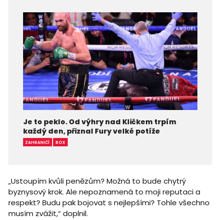
Je to peklo. Od výhry nad Kličkem trpím
každý den, přiznal Fury velké potíže
ZAHRANIČÍ
BOX
„Ustoupím kvůli penězům? Možná to bude chytrý
byznysový krok. Ale nepoznamená to moji reputaci a
respekt? Budu pak bojovat s nejlepšími? Tohle všechno
musím zvážit,“ doplnil.