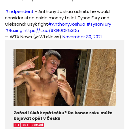
#Indpendent
- Anthony Joshua admits he would
consider step aside money to let Tyson Fury and
Oleksandr Usyk fight
#AnthonyJoshua
#TysonFury
#Boxing
https://t.co/6XG0OK53Du
— WTX News (@WtxNews)
November 30, 2021
Zařadí Sivák zpátečku? Do konce roku může
bojovat opět v Česku
K-1
BOX
DOMÁCÍ