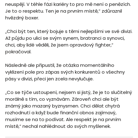
neuspějí. V téhle fázi kariéry to pro mě není o penězích.
Je to o respektu. Ten je na prvním místě,“ zdůraznil
hvězdný boxer.
„Chci být ten, který bojuje s těmi nejlepšími ve své divizi.
Až půjdu po ulici se svým synem, bratranci a synovci,
chci, aby lidé věděli, že jsem opravdový fighter,“
pokračoval.
Následně ale připustil, že otázka momentálního
vyklizení pole pro zápas svých konkurentů o všechny
pásy v divizi, přeci jen zcela nevylučuje.
„Co se týče ustoupení, nejsem si jistý, že je to slučitelný
morálně s tím, co vyznávám. Zároveň chci ale být
známý jako mazaný byznysmen. Chci dělat chytrá
rozhodnutí a když bude finanční obnos zajímavý,
musíme se na to podívat. Ale respekt je na prvním
místě,“ nechal nahlédnout do svých myšlenek.