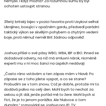
nemyslí. I když možná? Za rozumnou sumu by byl
ochoten ustoupit stranou.
31letý britský bijec v pozici favorita proti Usykovi selhal.
Ukrajinec, boxující v opačném gardu, předvedl parádní
taktický výkon se skvělým pohybem a chytrým vedení
boje, proti němuž neměl Brit žádnou odpověď.
Joshua přišel o své pásy WBO, WBA, IBF a IBO. Ihned se
dožadoval odvety, na níž má smluvní nárok, nicméně
experti mu v ní moc šancí na úspěch nedávají.
„Často ráno vstávám a ten zápas mám v hlavě. Po
zápase se z toho jdete vyspat, a co se stane?
Probudím se v tom znovu. Což je dobře, protože mi to
dodává palivo na celý den. Mohl bych to nechat za
sebou a jít dál, jenže pořád mě to žere. Mohl bych si
říct, že je to jenom porážka. Ale hluboce o tom
dumám,“ rozpovídal se Joshua pro iFL TV.