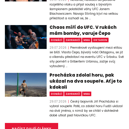
rozjetého vlaku a přijal souboj s bývalým
šampionem polotěžké váhy UFC Janem
Blachowiczem. Navajo Stirling kývl na velkou
příležitost a rozhodl se, že ...
Chaos míří do UFC. V rukách
mám bomby, varuje Čepo
DOMÁCÍ
ZAHRANIČÍ
MMA
OKTAGON
29.07.2026
Premiérové vystoupení mezi elitou
se blíží. Vlasto Čepo, bývalý rváč Oktagonu, se již
o víkendu představí na eventu UFC v Srbsku. Své
síly poměří s Gilbertem Urbinou, zažije svůj
vytoužený ...
Procházka zdolal horu, pak
ukázal na dva soupeře. Ať je to
kdokoli
DOMÁCÍ
ZAHRANIČÍ
MMA
29.07.2026
Český bojovník Jiří Procházka si
vybral soupeře. Poté, co zdolal horu Fudži ukázal
na dvě jména, s nimiž by se chtěl v dohledné
době utkat pod hlavičkou UFC.
NAČÍST DALŠÍ ČLÁNKY