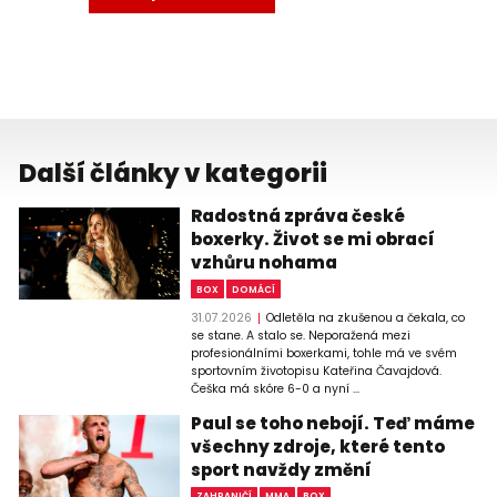
Další články v kategorii
Radostná zpráva české
boxerky. Život se mi obrací
vzhůru nohama
BOX
DOMÁCÍ
31.07.2026
Odletěla na zkušenou a čekala, co
se stane. A stalo se. Neporažená mezi
profesionálními boxerkami, tohle má ve svém
sportovním životopisu Kateřina Čavajdová.
Češka má skóre 6-0 a nyní ...
Paul se toho nebojí. Teď máme
všechny zdroje, které tento
sport navždy změní
ZAHRANIČÍ
MMA
BOX