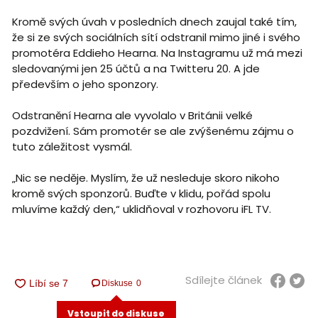
Kromě svých úvah v posledních dnech zaujal také tím,
že si ze svých sociálních sítí odstranil mimo jiné i svého
promotéra Eddieho Hearna. Na Instagramu už má mezi
sledovanými jen 25 účtů a na Twitteru 20. A jde
především o jeho sponzory.
Odstranění Hearna ale vyvolalo v Británii velké
pozdvižení. Sám promotér se ale zvýšenému zájmu o
tuto záležitost vysmál.
„Nic se neděje. Myslím, že už nesleduje skoro nikoho
kromě svých sponzorů. Buďte v klidu, pořád spolu
mluvíme každý den,“ uklidňoval v rozhovoru iFL TV.
Sdílejte článek
Diskuse
0
Vstoupit do diskuse