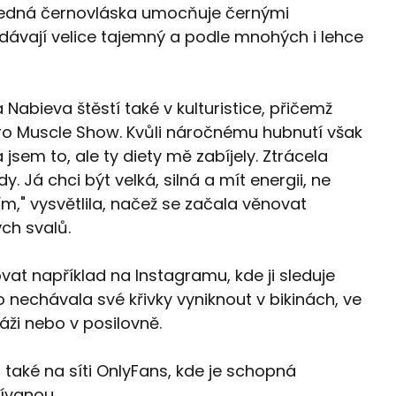
hledná černovláska umocňuje černými
odávají velice tajemný a podle mnohých i lehce
 Nabieva štěstí také v kulturistice, přičemž
pro Muscle Show. Kvůli náročnému hubnutí však
a jsem to, ale ty diety mě zabíjely. Ztrácela
. Já chci být velká, silná a mít energii, ne
m," vysvětlila, načež se začala věnovat
ch svalů.
vat například na Instagramu, kde ji sleduje
 nechávala své křivky vyniknout v bikinách, ve
ži nebo v posilovně.
také na síti OnlyFans, kde je schopná
ívanou.