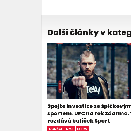
Další články v kateg
Spojte investice se špičkový
sportem. UFC na rok zdarma. 
rozdává balíček Sport
DOMÁCÍ
MMA
EXTRA