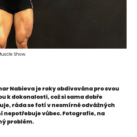
Muscle Show.
har Nabieva je roky obdivována pro svou
u k dokonalosti, což si sama dobře
zuje, ráda se fotí v nesmírně odvážných
í nepotřebuje vůbec. Fotografie, na
dný problém.