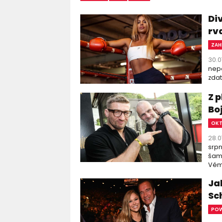
Di
rv
ZAH
30.0
nepo
zdat
Z 
Bo
OK
28.0
srpn
šamp
Vémo
Ja
Sc
PO