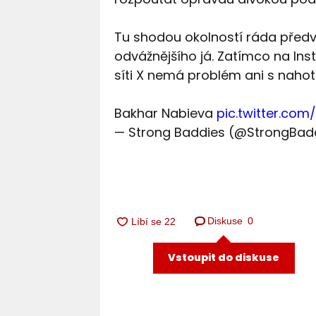
Tu shodou okolností ráda předvádí
odvážnějšího já. Zatímco na Ins
síti X nemá problém ani s nahot
Bakhar Nabieva
pic.twitter.co
— Strong Baddies (@StrongBad
Diskuse
0
Vstoupit do diskuse