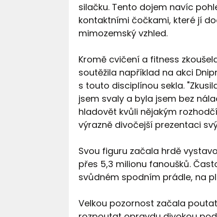
silačku. Tento dojem navíc po
kontaktními čočkami, které jí d
mimozemský vzhled.
Kromě cvičení a fitness zkoušela
soutěžila například na akci Dni
s touto disciplínou sekla. "Zkusil
jsem svaly a byla jsem bez nálady
hladovět kvůli nějakým rozhodčí
výrazně divočejší prezentaci svý
Svou figuru začala hrdě vystavo
přes 5,3 milionu fanoušků. Často
svůdném spodním prádle, na plá
Velkou pozornost začala poutat 
rozpoutat opravdu divokou pod