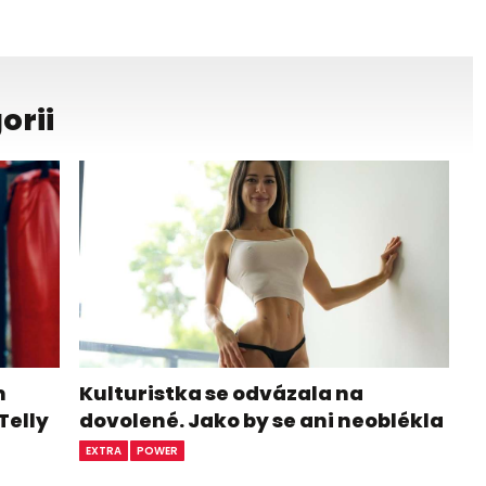
orii
m
Kulturistka se odvázala na
Telly
dovolené. Jako by se ani neoblékla
EXTRA
POWER