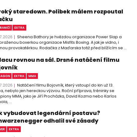
voký staredown. Polibek málem rozpoutal
ačku
RANIČÍ
EXTRA
7.2026
Sheena Bathory je hvězdou organizace Power Slap a
raženou boxerkou organizace Misfits Boxing. A jak je vidno, i
nou provokatérkou. Rodačka z Maďarska totiž před blížícím se ...
placu rovnou na sál. Drsné natáčení filmu
jovník
TAGON
EXTRA
MMA
7.2026
Natáčení filmu Bojovník, který vstoupí do kin už 13.
a, nebylo jen hereckou výzvou. Roční příprava, tréninky se
iony MMA, jako je Jiří Procházka, David Kozma nebo Karlos
la, ...
k vybudovat legendární postavu?
hwarzenegger odhalil své zásady
WER
EXTRA