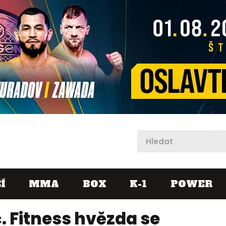
X
Í
MMA
BOX
K-1
POWER
. Fitness hvězda se