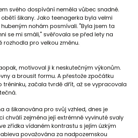
hem svého dospívání neměla vůbec snadné.
a obětí šikany. Jako teenagerka byla velmi
ejím hubeným nohám posmívali. "Byla jsem ta
hni se mi smáli," svěřovala se před lety na
ě rozhodla pro velkou změnu.
Naopak, motivoval ji k neskutečným výkonům.
vny a brousit formu. A přestože zpočátku
tréninku, začala tvrdě dřít, až se vypracovala
tečná.
na a šikanována pro svůj vzhled, dnes je
 chválí zejména její extrémně vyvinuté svaly
ve zřídka vídaném kontrastu s jejím úzkým
e Nabieva považována za nadpozemskou