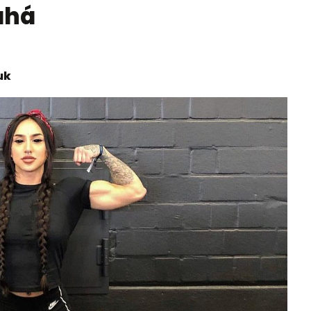
ahá
uk