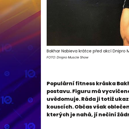
Bakhar Nabieva krátce před akcí Dnipro 
FOTO: Dnipro Muscle Show
Populární fitness kráska Bak
postavu. Figuru má vycvičeno
uvědomuje. Ráda ji totiž uka
kouscích. Občas však oblečen
kterých je nahá, jí nečiní žá