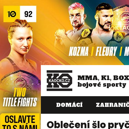
MMA, K1, BO
bojové sporty
DOMÁCÍ
ZAHRANIČ
Oblečení šlo pryč