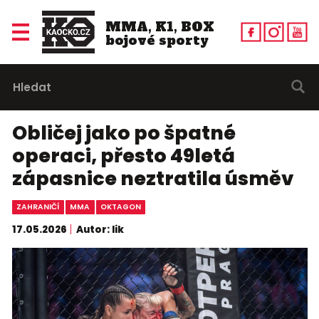
MMA, K1, BOX
bojové sporty
Obličej jako po špatné
operaci, přesto 49letá
zápasnice neztratila úsměv
ZAHRANIČÍ
MMA
OKTAGON
17.05.2026
Autor: lik