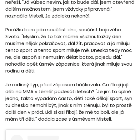
neřeší. "Já vůbec nevím, jak to bude dál, jsem otevřená
dalším možnostem, jsem vždycky připravená,"
naznačila Misteli, že zdaleka nekončí.
Porážku bere jako součást dne, součást bojového
života. "Myslím, že to tak máme všichni. Každý den
musíme nějak pokračovat, dál žít, pracovat a já miluju
tento sport a tento sport miluje mě. Dneska tedy moc
ne, ale aspoň si nemusím dělat botox, pojedu dál,"
nahodila opět úsměv zápasnice, která jinak miluje svou
rodinu a děti.
Je rodinný typ, před zápasem háčkovala. Co říkají její
děti na MMA v téměř padesáti letech? "Je jim to úplně
jedno, takto vypadám často, děti také dělají sport, syn
tu dneska nemohl být, jinak s ním trénuju, byl to prostě
další den v práci. Lidi si asi říkají, že mě to bolí, ale já
mám tři děti," dodala zase s úsměvem Misteli.