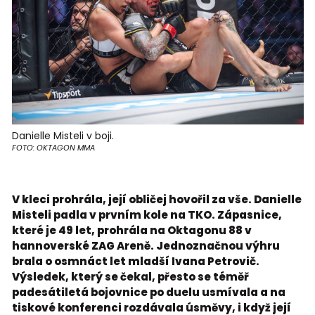
Danielle Misteli v boji.
FOTO: OKTAGON MMA
V kleci prohrála, její obličej hovořil za vše. Danielle
Misteli padla v prvním kole na TKO. Zápasnice,
které je 49 let, prohrála na Oktagonu 88 v
hannoverské ZAG Areně. Jednoznačnou výhru
brala o osmnáct let mladší Ivana Petrovič.
Výsledek, který se čekal, přesto se téměř
padesátiletá bojovnice po duelu usmívala a na
tiskové konferenci rozdávala úsměvy, i když její