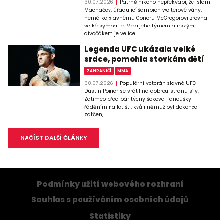
30.07.2026
Patrně nikoho nepřekvapí, že Islam
Machačev, úřadující šampion welterové váhy,
nemá ke slavnému Conoru McGregorovi zrovna
velké sympatie. Mezi jeho týmem a irským
divočákem je velice ...
Legenda UFC ukázala velké
srdce, pomohla stovkám dětí
ZAHRANIČÍ
MMA
30.07.2026
Populární veterán slavné UFC
Dustin Poirier se vrátil na dobrou 'stranu síly'.
Zatímco před pár týdny šokoval fanoušky
řáděním na letišti, kvůli němuž byl dokonce
zatčen, ...
NAČÍST DALŠÍ ČLÁNKY
Podmínky užití webového rozhraní
Souhlas s používáním osobních údajů
Statistiky