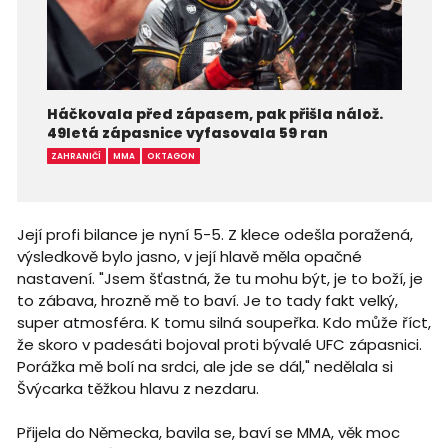
Háčkovala před zápasem, pak přišla nálož.
49letá zápasnice vyfasovala 59 ran
ZAHRANIČÍ
MMA
OKTAGON
Její profi bilance je nyní 5-5. Z klece odešla poražená,
výsledkově bylo jasno, v její hlavě měla opačné
nastavení. "Jsem šťastná, že tu mohu být, je to boží, je
to zábava, hrozně mě to baví. Je to tady fakt velký,
super atmosféra. K tomu silná soupeřka. Kdo může říct,
že skoro v padesáti bojoval proti bývalé UFC zápasnici.
Porážka mě bolí na srdci, ale jde se dál," nedělala si
Švýcarka těžkou hlavu z nezdaru.
Přijela do Německa, bavila se, baví se MMA, věk moc