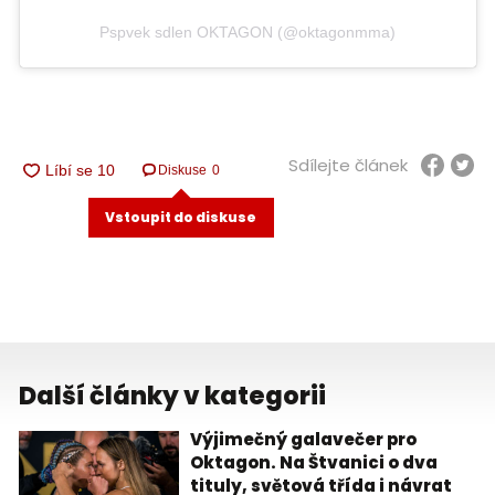
Pspvek sdlen OKTAGON (@oktagonmma)
Sdílejte článek
Diskuse
0
Vstoupit do diskuse
Další články v kategorii
Výjimečný galavečer pro
Oktagon. Na Štvanici o dva
tituly, světová třída i návrat