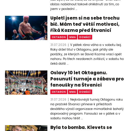
občas nabídnout takové ohlédnutí za tím, co
jsem v poslední ...
Upletl jsem si na sebe trochu
bič. Mám teď větší motivaci,
říká Kozma před Štvanicí
OKTAGON
MMA
DOMÁCÍ
31.07.2026
V pátek ráno váha a v sobotu boj.
Roky držel titul v Oktagonu, pak přišly ale
porážky, ze kterých se David Kozma vrací opět
nahoru. Po třech nezdarech zvítězil, v sobotu ho
čeká další ...
Oslavy 10 let Oktagonu.
Posunutí turnaje a zábava pro
fanoušky na Štvanici
OKTAGON
MMA
DOMÁCÍ
31.07.2026
Nejkrásnější turnaj Oktagonu roku
na pražské Štvanici přinese k příležitosti
desátého výročí organizace mimořádně bohatý
doprovodný program. Fanoušci se v pátek a v
sobotu mohou těšit ...
Byla to bomba. Klevets se