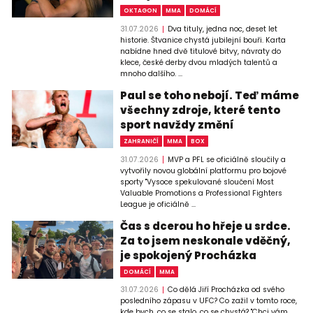
OKTAGON
MMA
DOMÁCÍ
31.07.2026
Dva tituly, jedna noc, deset let
historie. Štvanice chystá jubilejní bouři. Karta
nabídne hned dvě titulové bitvy, návraty do
klece, české derby dvou mladých talentů a
mnoho dalšího. ...
Paul se toho nebojí. Teď máme
všechny zdroje, které tento
sport navždy změní
ZAHRANIČÍ
MMA
BOX
31.07.2026
MVP a PFL se oficiálně sloučily a
vytvořily novou globální platformu pro bojové
sporty "Vysoce spekulované sloučení Most
Valuable Promotions a Professional Fighters
League je oficiálně ...
Čas s dcerou ho hřeje u srdce.
Za to jsem neskonale vděčný,
je spokojený Procházka
DOMÁCÍ
MMA
31.07.2026
Co dělá Jiří Procházka od svého
posledního zápasu v UFC? Co zažil v tomto roce,
kde bych, co se stalo, co se chystá? "Chci vám