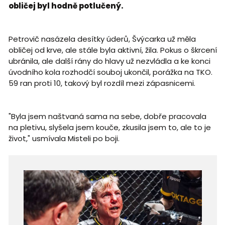
obličej byl hodně potlučený.
Petrovič nasázela desítky úderů, Švýcarka už měla
obličej od krve, ale stále byla aktivní, žila. Pokus o škrcení
ubránila, ale další rány do hlavy už nezvládla a ke konci
úvodního kola rozhodčí souboj ukončil, porážka na TKO.
59 ran proti 10, takový byl rozdíl mezi zápasnicemi.
"Byla jsem naštvaná sama na sebe, dobře pracovala
na pletivu, slyšela jsem kouče, zkusila jsem to, ale to je
život," usmívala Misteli po boji.