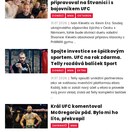
připravoval na Štvanici i s
bojovníkem UFC
DOMÁCÍ
MMA
OKTAGON
31.07.2026
Ivan Klevets vs. Kevin Enz. Souboj
ukrajinského zápasníka žijícího v Česku s
Němcem, tohle bude otvírací duelu sobotní
Štvanice. Klevets absolvoval přípravu klasicky c
PriMMAt gymu ...
Spojte investice se špičkovým
sportem. UFC na rok zdarma.
Telly rozdává balíček Sport
DOMÁCÍ
MMA
EXTRA
31.07.2026
Telly spouští unikátní partnerskou
akci se světovou investiční platformou etoro.
Každý, kdo si založí nový účet u etoro a provede
svůj první vklad, získá od Telly kompletní balíček
...
Král UFC komentoval
McGregorův pád. Bylo mi ho
líto, překvapil
ZAHRANIČÍ
MMA