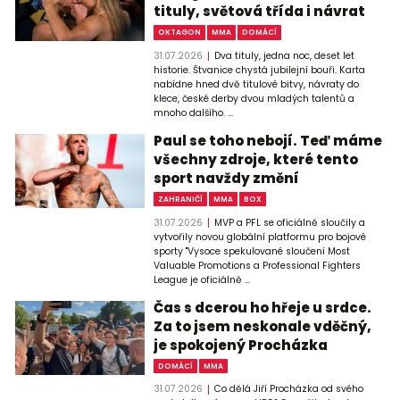
tituly, světová třída i návrat
OKTAGON
MMA
DOMÁCÍ
31.07.2026
Dva tituly, jedna noc, deset let
historie. Štvanice chystá jubilejní bouři. Karta
nabídne hned dvě titulové bitvy, návraty do
klece, české derby dvou mladých talentů a
mnoho dalšího. ...
Paul se toho nebojí. Teď máme
všechny zdroje, které tento
sport navždy změní
ZAHRANIČÍ
MMA
BOX
31.07.2026
MVP a PFL se oficiálně sloučily a
vytvořily novou globální platformu pro bojové
sporty "Vysoce spekulované sloučení Most
Valuable Promotions a Professional Fighters
League je oficiálně ...
Čas s dcerou ho hřeje u srdce.
Za to jsem neskonale vděčný,
je spokojený Procházka
DOMÁCÍ
MMA
31.07.2026
Co dělá Jiří Procházka od svého