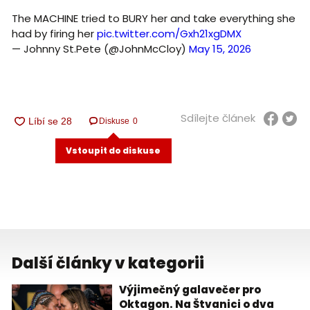
The MACHINE tried to BURY her and take everything she
had by firing her
pic.twitter.com/Gxh21xgDMX
— Johnny St.Pete (@JohnMcCloy)
May 15, 2026
Sdílejte článek
Diskuse
0
Vstoupit do diskuse
Další články v kategorii
Výjimečný galavečer pro
Oktagon. Na Štvanici o dva