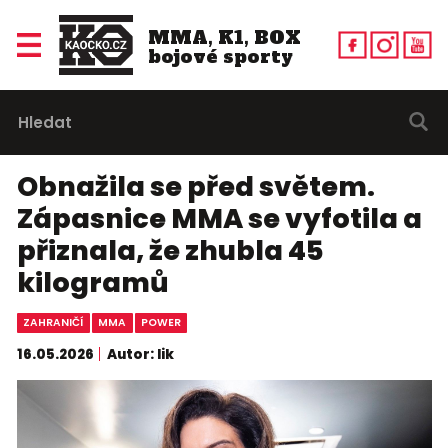
MMA, K1, BOX
bojové sporty
Obnažila se před světem.
Zápasnice MMA se vyfotila a
přiznala, že zhubla 45
kilogramů
ZAHRANIČÍ
MMA
POWER
16.05.2026
Autor: lik