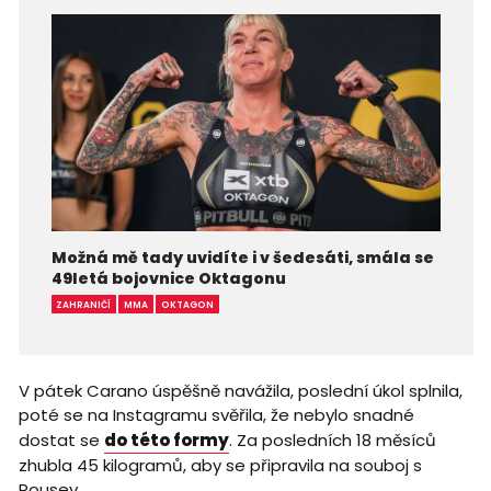
Možná mě tady uvidíte i v šedesáti, smála se
49letá bojovnice Oktagonu
ZAHRANIČÍ
MMA
OKTAGON
V pátek Carano úspěšně navážila, poslední úkol splnila,
poté se na Instagramu svěřila, že nebylo snadné
dostat se
do této formy
. Za posledních 18 měsíců
zhubla 45 kilogramů, aby se připravila na souboj s
Rousey.