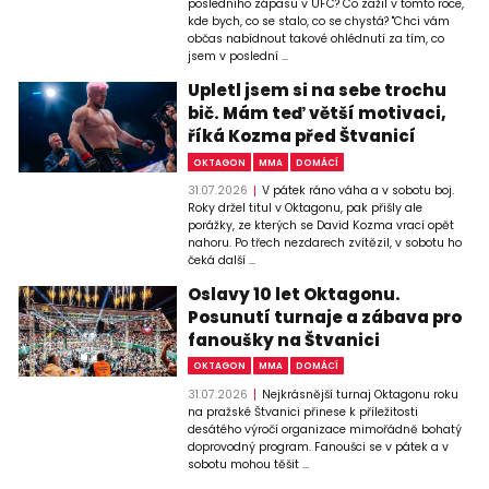
posledního zápasu v UFC? Co zažil v tomto roce,
kde bych, co se stalo, co se chystá? "Chci vám
občas nabídnout takové ohlédnutí za tím, co
jsem v poslední ...
Upletl jsem si na sebe trochu
bič. Mám teď větší motivaci,
říká Kozma před Štvanicí
OKTAGON
MMA
DOMÁCÍ
31.07.2026
V pátek ráno váha a v sobotu boj.
Roky držel titul v Oktagonu, pak přišly ale
porážky, ze kterých se David Kozma vrací opět
nahoru. Po třech nezdarech zvítězil, v sobotu ho
čeká další ...
Oslavy 10 let Oktagonu.
Posunutí turnaje a zábava pro
fanoušky na Štvanici
OKTAGON
MMA
DOMÁCÍ
31.07.2026
Nejkrásnější turnaj Oktagonu roku
na pražské Štvanici přinese k příležitosti
desátého výročí organizace mimořádně bohatý
doprovodný program. Fanoušci se v pátek a v
sobotu mohou těšit ...