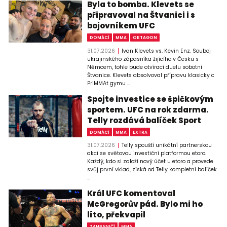
Byla to bomba. Klevets se
připravoval na Štvanici i s
bojovníkem UFC
DOMÁCÍ
MMA
OKTAGON
31.07.2026
Ivan Klevets vs. Kevin Enz. Souboj
ukrajinského zápasníka žijícího v Česku s
Němcem, tohle bude otvírací duelu sobotní
Štvanice. Klevets absolvoval přípravu klasicky c
PriMMAt gymu ...
Spojte investice se špičkovým
sportem. UFC na rok zdarma.
Telly rozdává balíček Sport
DOMÁCÍ
MMA
EXTRA
31.07.2026
Telly spouští unikátní partnerskou
akci se světovou investiční platformou etoro.
Každý, kdo si založí nový účet u etoro a provede
svůj první vklad, získá od Telly kompletní balíček
...
Král UFC komentoval
McGregorův pád. Bylo mi ho
líto, překvapil
ZAHRANIČÍ
MMA