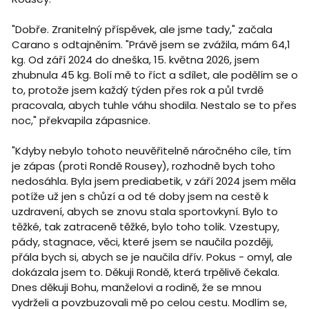
"Dobře. Zranitelný příspěvek, ale jsme tady," začala
Carano s odtajněním. "Právě jsem se zvážila, mám 64,1
kg. Od září 2024 do dneška, 15. května 2026, jsem
zhubnula 45 kg. Bolí mě to říct a sdílet, ale podělím se o
to, protože jsem každý týden přes rok a půl tvrdě
pracovala, abych tuhle váhu shodila. Nestalo se to přes
noc," překvapila zápasnice.
"Kdyby nebylo tohoto neuvěřitelně náročného cíle, tím
je zápas (proti Rondě Rousey), rozhodně bych toho
nedosáhla. Byla jsem prediabetik, v září 2024 jsem měla
potíže už jen s chůzí a od té doby jsem na cestě k
uzdravení, abych se znovu stala sportovkyní. Bylo to
těžké, tak zatraceně těžké, bylo toho tolik. Vzestupy,
pády, stagnace, věci, které jsem se naučila později,
přála bych si, abych se je naučila dřív. Pokus - omyl, ale
dokázala jsem to. Děkuji Rondě, která trpělivě čekala.
Dnes děkuji Bohu, manželovi a rodině, že se mnou
vydrželi a povzbuzovali mě po celou cestu. Modlím se,