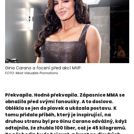
Gina Carano a focení před akcí MVP.
FOTO: Most Valuable Promotions
Překvapila. Hodně překvapila. Zápasnice MMA se
obnažila před svými fanoušky. A to doslova.
Oblékla se jen do plavek a ukázala postavu. K
tomu přidala příběh, který je inspirující, na
druhou stranu byl pro Ginu Carano odvážný, když
odtajnila, že zhubla 100 liber, což je 45 kilogramů.