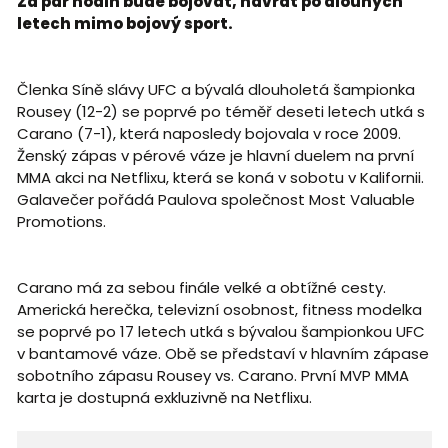
Za pár hodin bude bojovat, návrat po dlouhých
letech mimo bojový sport.
Členka Síně slávy UFC a bývalá dlouholetá šampionka
Rousey (12-2) se poprvé po téměř deseti letech utká s
Carano (7-1), která naposledy bojovala v roce 2009.
Ženský zápas v pérové váze je hlavní duelem na první
MMA akci na Netflixu, která se koná v sobotu v Kalifornii.
Galavečer pořádá Paulova společnost Most Valuable
Promotions.
Carano má za sebou finále velké a obtížné cesty.
Americká herečka, televizní osobnost, fitness modelka
se poprvé po 17 letech utká s bývalou šampionkou UFC
v bantamové váze. Obě se představí v hlavním zápase
sobotního zápasu Rousey vs. Carano. První MVP MMA
karta je dostupná exkluzivně na Netflixu.