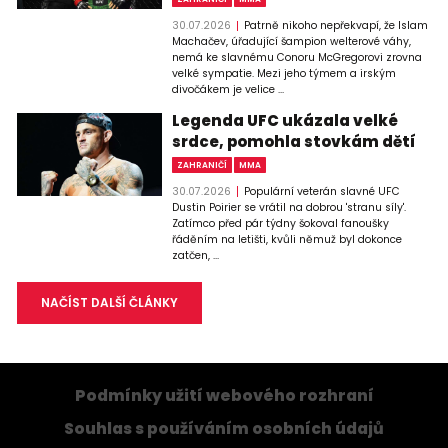
30.07.2026
Patrně nikoho nepřekvapí, že Islam
Machačev, úřadující šampion welterové váhy,
nemá ke slavnému Conoru McGregorovi zrovna
velké sympatie. Mezi jeho týmem a irským
divočákem je velice ...
Legenda UFC ukázala velké
srdce, pomohla stovkám dětí
ZAHRANIČÍ
MMA
30.07.2026
Populární veterán slavné UFC
Dustin Poirier se vrátil na dobrou 'stranu síly'.
Zatímco před pár týdny šokoval fanoušky
řáděním na letišti, kvůli němuž byl dokonce
zatčen, ...
NAČÍST DALŠÍ ČLÁNKY
Podmínky užití webového rozhraní
Souhlas s používáním osobních údajů