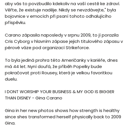
aby vás to povzbudilo kdekoliv na vaší cestě ke zdraví.
Věřte, že existuje naděje. Nikdy se nevzdávejte," byla
bojovnice v emocích při psaní tohoto odhalujícího
příspěvku.
Carano zápasila naposledy v srpnu 2009, to jí porazila
Cris Cyborg v hlavním zápase jejich titulového zápasu v
pérové váze pod organizací Strikeforce.
To byla jediná prohra této Američanky v kariéře, dnes
má 44 let. Nyní doufá, že příběh Popelky bude
pokračovat proti Rousey, která je velkou favoritkou
duelu.
I DONT WORSHIP YOUR BUSINESS & MY GOD IS BIGGER
THAN DISNEY - Gina Carano
Gina in her new photos shows how strength is healthy
since shes transformed herself physically back to 2009
Gina.