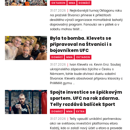
OKTAGON
MMA
DOMÁCÍ
31.07.2026
Nejkrásnější turnaj Oktagonu roku
na pražské Štvanici přinese k příležitosti
desátého výročí organizace mimořádně bohatý
doprovodný program. Fanoušci se v pátek a v
sobotu mohou těšit ...
Byla to bomba. Klevets se
připravoval na Štvanici i s
bojovníkem UFC
DOMÁCÍ
MMA
OKTAGON
31.07.2026
Ivan Klevets vs. Kevin Enz. Souboj
ukrajinského zápasníka žijícího v Česku s
Němcem, tohle bude otvírací duelu sobotní
Štvanice. Klevets absolvoval přípravu klasicky c
PriMMAt gymu ...
Spojte investice se špičkovým
sportem. UFC na rok zdarma.
Telly rozdává balíček Sport
DOMÁCÍ
MMA
EXTRA
31.07.2026
Telly spouští unikátní partnerskou
akci se světovou investiční platformou etoro.
Každý, kdo si založí nový účet u etoro a provede