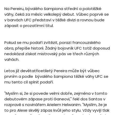
Na Pereiru, bývalého šampiona střední a polotěžké
váhy, čeká za měsíc velkolepý debut. Vůbec poprvé se
v barvách UFC představí v těžké divizi a rovnou bude
zápasit o prozatímní titul.
Pokud se mu podaří zvítězit, porazí francouzského
obra, přepíše historii. Žádný bojovník UFC totiž doposud
nedokázal získat mistrovský pás ve třech různých
vahách.
Letos již devětatřicetiletý Pereira může být vůbec
prvním a podle bývalého šampiona těžké váhy UFC se
mu tento cíl splnit podaří.
"Myslím si, že si povede velmi dobře, zejména v tomto
debutovém zápase proti Ganeovi," řekl dos Santos v
rozpravě s novinářem Arielem Helwanim. "Myslím, že je
to pro Alexe skvělý zápas kvůli jeho stylu. Vždy vyvíjí tlak