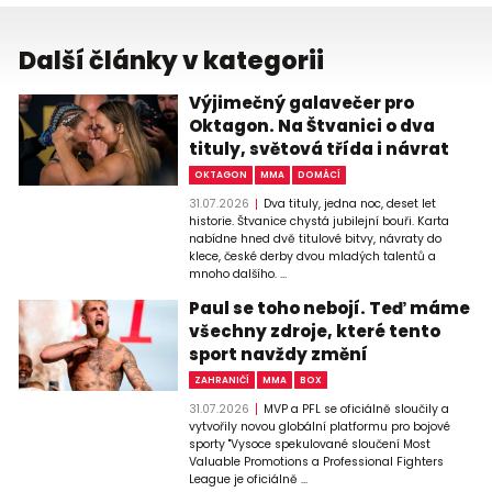
Další články v kategorii
Výjimečný galavečer pro
Oktagon. Na Štvanici o dva
tituly, světová třída i návrat
OKTAGON
MMA
DOMÁCÍ
31.07.2026
Dva tituly, jedna noc, deset let
historie. Štvanice chystá jubilejní bouři. Karta
nabídne hned dvě titulové bitvy, návraty do
klece, české derby dvou mladých talentů a
mnoho dalšího. ...
Paul se toho nebojí. Teď máme
všechny zdroje, které tento
sport navždy změní
ZAHRANIČÍ
MMA
BOX
31.07.2026
MVP a PFL se oficiálně sloučily a
vytvořily novou globální platformu pro bojové
sporty "Vysoce spekulované sloučení Most
Valuable Promotions a Professional Fighters
League je oficiálně ...