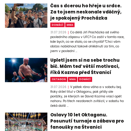
Čas s dcerou ho hřeje u srdce.
Za to jsem neskonale vděčný,
je spokojený Procházka
DOMÁCÍ
MMA
31.07.2026
Co dělá Jiří Procházka od svého
posledního zápasu v UFC? Co zažil v tomto roce,
kde bych, co se stalo, co se chystá? "Chci vám
občas nabídnout takové ohlédnutí za tím, co
jsem v poslední ...
Upletl jsem si na sebe trochu
bič. Mám teď větší motivaci,
říká Kozma před Štvanicí
OKTAGON
MMA
DOMÁCÍ
31.07.2026
V pátek ráno váha a v sobotu boj.
Roky držel titul v Oktagonu, pak přišly ale
porážky, ze kterých se David Kozma vrací opět
nahoru. Po třech nezdarech zvítězil, v sobotu ho
čeká další ...
Oslavy 10 let Oktagonu.
Posunutí turnaje a zábava pro
fanoušky na Štvanici