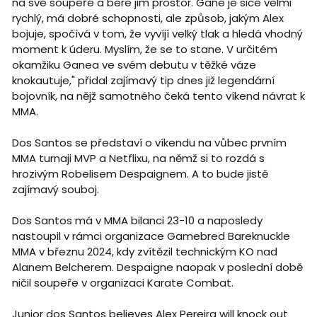
na své soupeře a bere jim prostor. Gane je sice velmi
rychlý, má dobré schopnosti, ale způsob, jakým Alex
bojuje, spočívá v tom, že vyvíjí velký tlak a hledá vhodný
moment k úderu. Myslím, že se to stane. V určitém
okamžiku Ganea ve svém debutu v těžké váze
knokautuje," přidal zajímavý tip dnes již legendární
bojovník, na nějž samotného čeká tento víkend návrat k
MMA.
Dos Santos se představí o víkendu na vůbec prvním
MMA turnaji MVP a Netflixu, na němž si to rozdá s
hrozivým Robelisem Despaignem. A to bude jistě
zajímavý souboj.
Dos Santos má v MMA bilanci 23-10 a naposledy
nastoupil v rámci organizace Gamebred Bareknuckle
MMA v březnu 2024, kdy zvítězil technickým KO nad
Alanem Belcherem. Despaigne naopak v poslední době
ničil soupeře v organizaci Karate Combat.
Junior dos Santos believes Alex Pereira will knock out