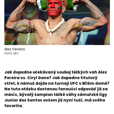
Alex Pereira.
FOTO: UFC
Jak dopadne očekávaný souboj těžkých vah Alex
Pereira vs. Ciryl Gane? Jak dopadne titulový
střet, k němuž dojde na turnaji UFC v Bílém domě?
Na tuto otázku dostanou fanoušci odpověď již za
měsíc, bývalý šampion těžké váhy zámořské ligy
Junior dos Santos ovšem již nyní tuší, má svého
favorita.