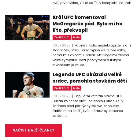
svůj první vklad, získá od Telly kompletní balíček
...
Král UFC komentoval
McGregorův pád. Bylo mi ho
líto, překvapil
ZAHRANIČÍ
MMA
30.07.2026
Patrně nikoho nepřekvapí, že Islam
Machačev, úřadující šampion welterové váhy,
nemá ke slavnému Conoru McGregorovi zrovna
velké sympatie. Mezi jeho týmem a irským
divočákem je velice ...
Legenda UFC ukázala velké
srdce, pomohla stovkám dětí
ZAHRANIČÍ
MMA
30.07.2026
Populární veterán slavné UFC
Dustin Poirier se vrátil na dobrou 'stranu síly'.
Zatímco před pár týdny šokoval fanoušky
řáděním na letišti, kvůli němuž byl dokonce
zatčen, ...
NAČÍST DALŠÍ ČLÁNKY