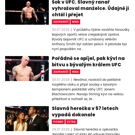
Šok v UFC. Slavný ranař
vyhrožoval manželce. Údajně ji
chtěl i přejet
ZAHRANIČÍ
MMA
30.07.2026
V průběhu týdne zasáhla fanoušky
bojových sportů velice znepokojivá zpráva.
Bývalý bojovník UFC a uznávaný veterán
Anthony Smith byl zatčen policií. A přestože byl
nyní propuštěn na ...
Pořádně se opíjel, pak kývl na
bitvu s bývalým králem UFC
ZAHRANIČÍ
MMA
30.07.2026
Neváhal, naskočil do pořádně
rozjetého vlaku a přijal souboj s bývalým
šampionem polotěžké váhy UFC Janem
Blachowiczem. Navajo Stirling kývl na velkou
příležitost a rozhodl se, že ...
Slavná herečka v 57 letech
vypadá dokonale
POWER
EXTRA
29.07.2026
Slavná herečka a zpěvačka
Jennifer Lopez již řadu let udivuje fanoušky