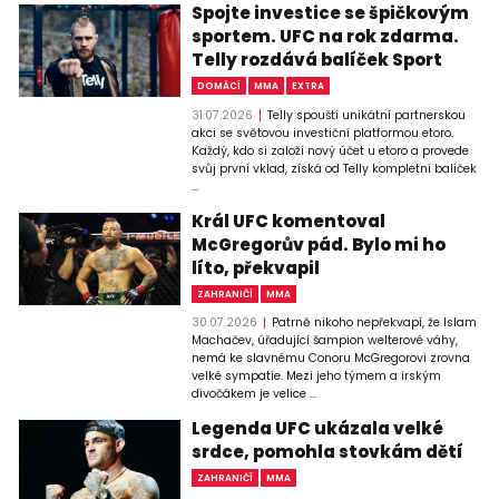
Spojte investice se špičkovým
sportem. UFC na rok zdarma.
Telly rozdává balíček Sport
DOMÁCÍ
MMA
EXTRA
31.07.2026
Telly spouští unikátní partnerskou
akci se světovou investiční platformou etoro.
Každý, kdo si založí nový účet u etoro a provede
svůj první vklad, získá od Telly kompletní balíček
...
Král UFC komentoval
McGregorův pád. Bylo mi ho
líto, překvapil
ZAHRANIČÍ
MMA
30.07.2026
Patrně nikoho nepřekvapí, že Islam
Machačev, úřadující šampion welterové váhy,
nemá ke slavnému Conoru McGregorovi zrovna
velké sympatie. Mezi jeho týmem a irským
divočákem je velice ...
Legenda UFC ukázala velké
srdce, pomohla stovkám dětí
ZAHRANIČÍ
MMA