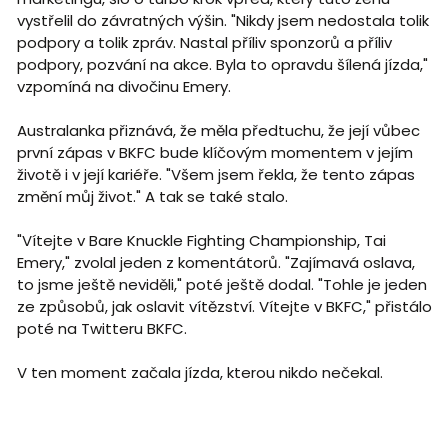
vystřelil do závratných výšin. "Nikdy jsem nedostala tolik
podpory a tolik zpráv. Nastal příliv sponzorů a příliv
podpory, pozvání na akce. Byla to opravdu šílená jízda,"
vzpomíná na divočinu Emery.
Australanka přiznává, že měla předtuchu, že její vůbec
první zápas v BKFC bude klíčovým momentem v jejím
životě i v její kariéře. "Všem jsem řekla, že tento zápas
změní můj život." A tak se také stalo.
"Vítejte v Bare Knuckle Fighting Championship, Tai
Emery," zvolal jeden z komentátorů. "Zajímavá oslava,
to jsme ještě neviděli," poté ještě dodal. "Tohle je jeden
ze způsobů, jak oslavit vítězství. Vítejte v BKFC," přistálo
poté na Twitteru BKFC.
V ten moment začala jízda, kterou nikdo nečekal.