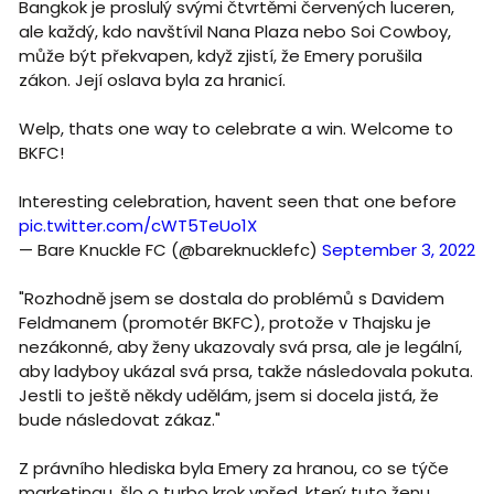
Bangkok je proslulý svými čtvrtěmi červených luceren,
ale každý, kdo navštívil Nana Plaza nebo Soi Cowboy,
může být překvapen, když zjistí, že Emery porušila
zákon. Její oslava byla za hranicí.
Welp, thats one way to celebrate a win. Welcome to
BKFC!
Interesting celebration, havent seen that one before
pic.twitter.com/cWT5TeUo1X
— Bare Knuckle FC (@bareknucklefc)
September 3, 2022
"Rozhodně jsem se dostala do problémů s Davidem
Feldmanem (promotér BKFC), protože v Thajsku je
nezákonné, aby ženy ukazovaly svá prsa, ale je legální,
aby ladyboy ukázal svá prsa, takže následovala pokuta.
Jestli to ještě někdy udělám, jsem si docela jistá, že
bude následovat zákaz."
Z právního hlediska byla Emery za hranou, co se týče
marketingu, šlo o turbo krok vpřed, který tuto ženu