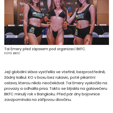
Tai Emery před zápasem pod organizací BKFC.
FOTO: BKFC
Její globální sláva vystřelila ve vteřině, bezprostředně,
žádný kalkul. KO v boxu bez rukavic, poté pikantní
oslava, kterou nikdo neočekával. Tai Emery vyskočila na
provazy a odhalila prsa. Takto se blýskla na galavečeru
BKFC minulý rok v Bangkoku. Před pár dny bojovnice
zavzpomínala na zářijovou divočinu.