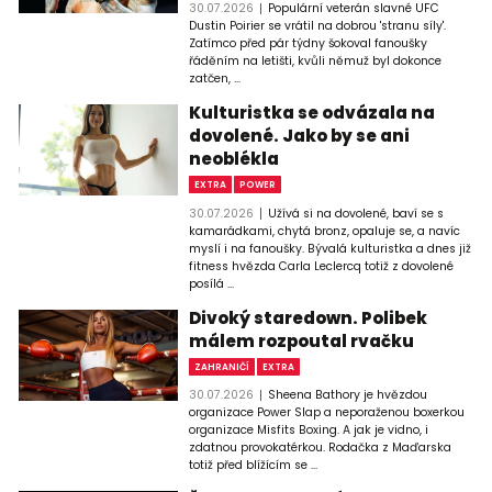
30.07.2026
Populární veterán slavné UFC
Dustin Poirier se vrátil na dobrou 'stranu síly'.
Zatímco před pár týdny šokoval fanoušky
řáděním na letišti, kvůli němuž byl dokonce
zatčen, ...
Kulturistka se odvázala na
dovolené. Jako by se ani
neoblékla
EXTRA
POWER
30.07.2026
Užívá si na dovolené, baví se s
kamarádkami, chytá bronz, opaluje se, a navíc
myslí i na fanoušky. Bývalá kulturistka a dnes již
fitness hvězda Carla Leclercq totiž z dovolené
posílá ...
Divoký staredown. Polibek
málem rozpoutal rvačku
ZAHRANIČÍ
EXTRA
30.07.2026
Sheena Bathory je hvězdou
organizace Power Slap a neporaženou boxerkou
organizace Misfits Boxing. A jak je vidno, i
zdatnou provokatérkou. Rodačka z Maďarska
totiž před blížícím se ...