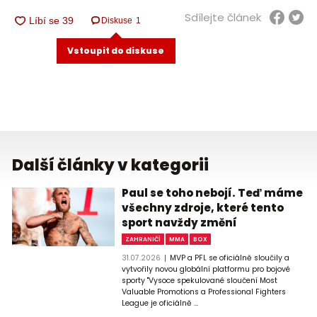
Sdílejte článek
Diskuse
1
Vstoupit do diskuse
Další články v kategorii
Paul se toho nebojí. Teď máme
všechny zdroje, které tento
sport navždy změní
ZAHRANIČÍ
MMA
BOX
31.07.2026
MVP a PFL se oficiálně sloučily a
vytvořily novou globální platformu pro bojové
sporty "Vysoce spekulované sloučení Most
Valuable Promotions a Professional Fighters
League je oficiálně ...