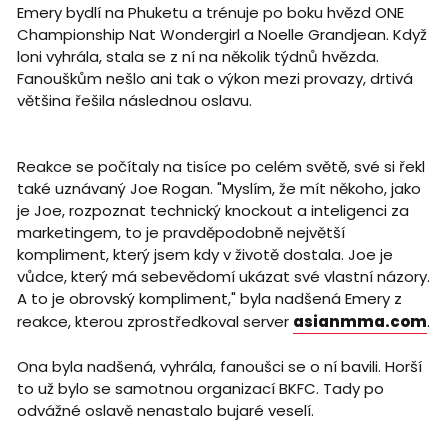
Emery bydlí na Phuketu a trénuje po boku hvězd ONE
Championship Nat Wondergirl a Noelle Grandjean. Když
loni vyhrála, stala se z ní na několik týdnů hvězda.
Fanouškům nešlo ani tak o výkon mezi provazy, drtivá
většina řešila následnou oslavu.
Reakce se počítaly na tisíce po celém světě, své si řekl
také uznávaný Joe Rogan. "Myslím, že mít někoho, jako
je Joe, rozpoznat technický knockout a inteligenci za
marketingem, to je pravděpodobně největší
kompliment, který jsem kdy v životě dostala. Joe je
vůdce, který má sebevědomí ukázat své vlastní názory.
A to je obrovský kompliment," byla nadšená Emery z
reakce, kterou zprostředkoval server
asianmma.com
.
Ona byla nadšená, vyhrála, fanoušci se o ní bavili. Horší
to už bylo se samotnou organizací BKFC. Tady po
odvážné oslavě nenastalo bujaré veselí.