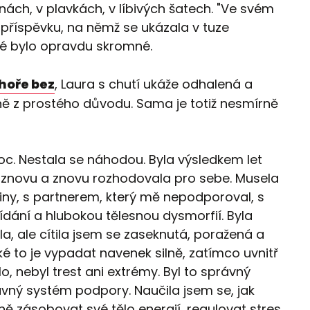
inách, v plavkách, v líbivých šatech. "Ve svém
 příspěvku, na němž se ukázala v tuze
é bylo opravdu skromné.
hoře bez
, Laura s chutí ukáže odhalená a
ě z prostého důvodu. Sama je totiž nesmírně
c. Nestala se náhodou. Byla výsledkem let
se znovu a znovu rozhodovala pro sebe. Musela
iny, s partnerem, který mě nepodporoval, s
ídání a hlubokou tělesnou dysmorfií. Byla
a, ale cítila jsem se zaseknutá, poražená a
é to je vypadat navenek silně, zatímco uvnitř
lo, nebyl trest ani extrémy. Byl to správný
ávný systém podpory. Naučila jsem se, jak
ě zásobovat své tělo energií, regulovat stres,