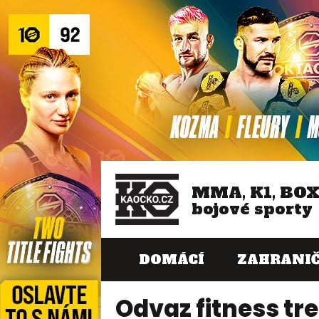
MMA, K1, BO
bojové sporty
DOMÁCÍ
ZAHRANIČ
Odvaz fitness tr