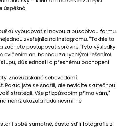
, pomáhá svým klientům na cestě za lepší
je úspěšná.
noušků vybudovat si novou a působivou formu,
ejednou zveřejnila na Instagramu. "Takhle to
a začnete postupovat správně. Tyto výsledky
 cvičením ani honbou za rychlými řešeními.
řístupu, důslednosti a přesnému pochopení
oty. Znovuzískané sebevědomí.
st. Pokud jste se snažili, ale nevidíte skutečnou
 vaší strategií. Vše přizpůsobím přímo vám,"
, na němž ukázala řadu nesmírně
or i sobě samotné, často sdílí fotografie z