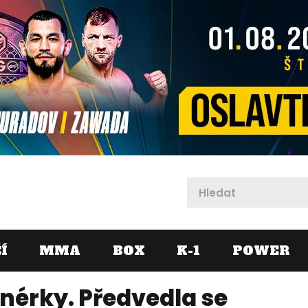
X
Í
MMA
BOX
K-1
POWER
enérky. Předvedla se