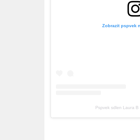
Zobrazit pspvek 
Pspvek sdlen Laura B 