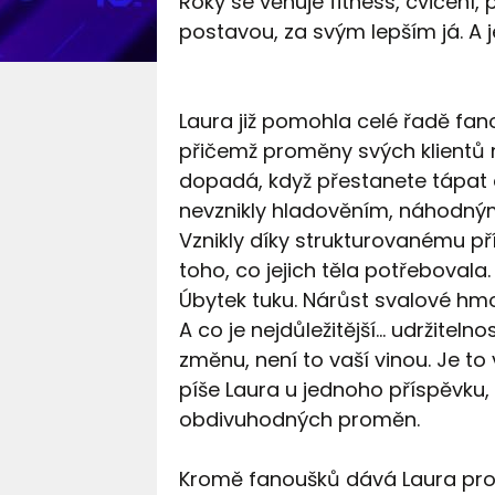
Roky se věnuje fitness, cvičení
postavou, za svým lepším já. A 
Laura již pomohla celé řadě fa
přičemž proměny svých klientů n
dopadá, když přestanete tápat 
nevznikly hladověním, náhodným
Vznikly díky strukturovanému p
toho, co jejich těla potřebovala.
Úbytek tuku. Nárůst svalové hm
A co je nejdůležitější… udržitelno
změnu, není to vaší vinou. Je to
píše Laura u jednoho příspěvku
obdivuhodných proměn.
Kromě fanoušků dává Laura prost