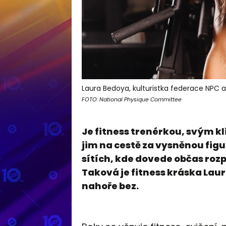
Laura Bedoya, kulturistka federace NPC a 
FOTO: National Physique Committee
Je fitness trenérkou, svým k
jim na cestě za vysněnou fig
sítích, kde dovede občas ro
Taková je fitness kráska Laur
nahoře bez.