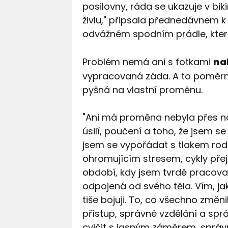
posilovny, ráda se ukazuje v bik
živlu," připsala přednedávnem k
odvážném spodním prádle, kter
Problém nemá ani s fotkami
na
vypracovaná záda. A to poměrn
pyšná na vlastní proměnu.
"Ani má proměna nebyla přes no
úsilí, poučení a toho, že jsem 
jsem se vypořádat s tlakem rod
ohromujícím stresem, cykly přej
období, kdy jsem tvrdě pracoval
odpojená od svého těla. Vím, jak
tiše bojuji. To, co všechno změni
přístup, správné vzdělání a spr
cvičit s jasným záměrem, správn