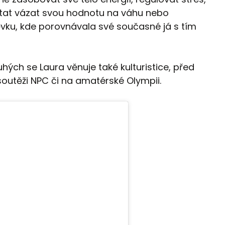
řestat vázat svou hodnotu na váhu nebo
ěvku, kde porovnávala své současné já s tím
ých se Laura věnuje také kulturistice, před
outěži NPC či na amatérské Olympii.