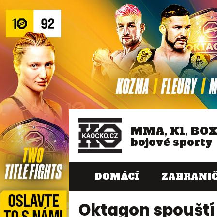
MMA, K1, BO
bojové sporty
DOMÁCÍ
ZAHRANIČ
Oktagon spouští