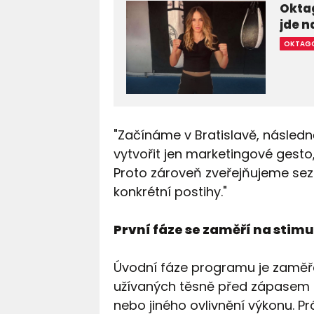
Oktag
jde 
OKTAG
"Začínáme v Bratislavě, násled
vytvořit jen marketingové gesto
Proto zároveň zveřejňujeme sez
konkrétní postihy."
První fáze se zaměří na stim
Úvodní fáze programu je zaměřen
užívaných těsně před zápasem za
nebo jiného ovlivnění výkonu. Pr