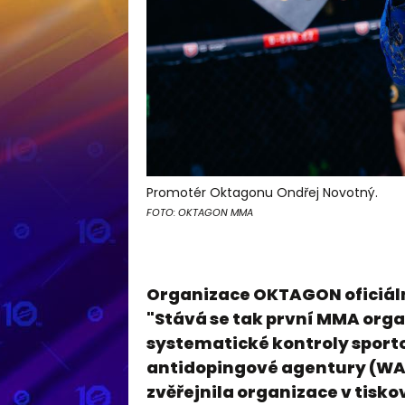
Promotér Oktagonu Ondřej Novotný.
FOTO: OKTAGON MMA
Organizace OKTAGON oficiáln
"Stává se tak první MMA orga
systematické kontroly sport
antidopingové agentury (WA
zvěřejnila organizace v tisko