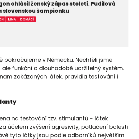
on ohlásil ženský zápas století. Pudilová
na slovenskou šampionku
ON
MMA
DOMÁCÍ
ně pokračujeme v Německu. Nechtěli jsme
, ale funkční a dlouhodobě udržitelný systém.
nam zakázaných látek, pravidla testování i
ulanty
a na testování tzv. stimulantů - látek
 účelem zvýšení agresivity, potlačení bolesti
ávě tyto látky jsou podle odborníků největším