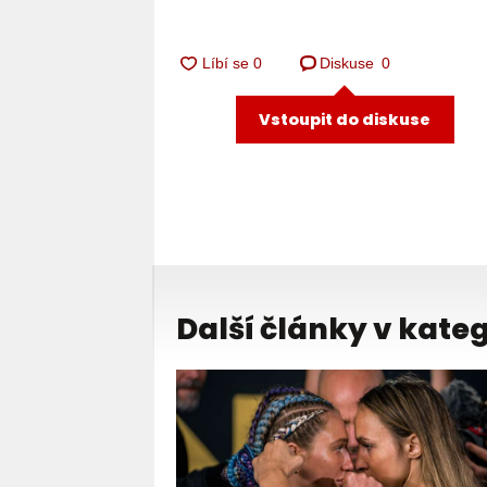
Diskuse
0
Vstoupit do diskuse
Další články v kateg