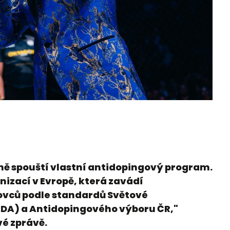
ě spouští vlastní antidopingový program.
nizací v Evropě, která zavádí
ovců podle standardů Světové
DA) a Antidopingového výboru ČR,"
vé zprávě.