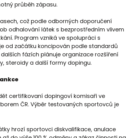
otný průběh zápasu.
pasech, což podle odborných doporučení
sob odhalování látek s bezprostředním vlivem
ání. Program vzniká ve spolupráci s
e od začátku koncipován podle standardů
alších fázích plánuje organizace rozšíření
y, steroidy a další formy dopingu.
sankce
t certifikovaní dopingoví komisaři ve
ýborem ČR. Výběr testovaných sportovců je
átky hrozí sportovci diskvalifikace, anulace
h až do výše 100 % odměny a zákaz činnosti na