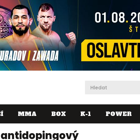
X
Í
MMA
BOX
K-1
POWER
 antidopingový