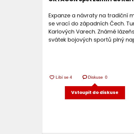
Expanze a návraty na tradiční mí
se vrací do západních Čech. Tur
Karlových Varech. Známé lázeňs
svátek bojových sportů plný na
Diskuse
0
Vstoupit do diskuse