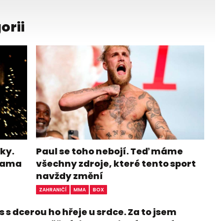
orii
ky.
Paul se toho nebojí. Teď máme
ohama
všechny zdroje, které tento sport
navždy změní
ZAHRANIČÍ
MMA
BOX
 s dcerou ho hřeje u srdce. Za to jsem