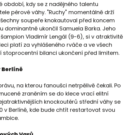
é období, kdy se z nadějného talentu
atele pérové váhy. "Ruchy" momentálně drží
mž všechny soupeře knokautoval před koncem
nu dominantně ukončil Samuela Barka. Jeho
 šampion Vladimír Lengál (9-6), si v atraktivitě
eci platí za vyhlášeného rváče a ve všech
í stoprocentní bilanci ukončení před limitem.
 Berlíně
ávu, na kterou fanoušci netrpělivě čekali. Po
nucené zraněním se do klece vrací elitní
ejatraktivnějších knockoutérů střední váhy se
 v Berlíně, kde bude chtít restartovat svou
 ambice.
lových Varů