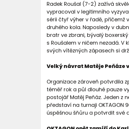
Radek Roušal (7-2) zažívá skvěl
vypracoval v legitimního vyzyv
sérii čtyř výher v řadě, přiče
druhého kola. Naposledy v dub
bratr ve zbrani, bývalý boxerský
s Roušalem v ničem nezadá. V kl
svých vítězných zápasech si drž
Velký návrat Matěje Peňáze v
Organizace zároveň potvrdila zpr
téměř rok a půl dlouhé pauze vy
postojář Matěj Peňáz. Jeden z n
představí na turnaji OKTAGON 90
úspěšnou šňůru a potvrdit své
OKTAGON opět zamíří do Kar