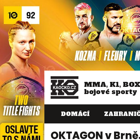
MMA, K1, BO
bojové sporty
DOMÁCÍ
ZAHRANIČ
OKTAGON v Brně. 