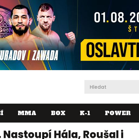
X
Í
MMA
BOX
K-1
POWER
Nastoupí Hála, Roušal i