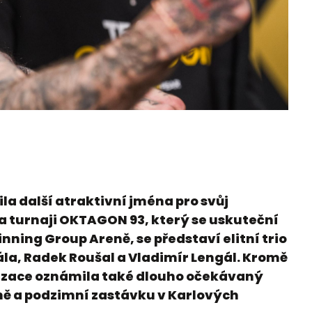
a další atraktivní jména pro svůj
a turnaji OKTAGON 93, který se uskuteční
inning Group Areně, se představí elitní trio
la, Radek Roušal a Vladimír Lengál. Kromě
izace oznámila také dlouho očekávaný
ně a podzimní zastávku v Karlových