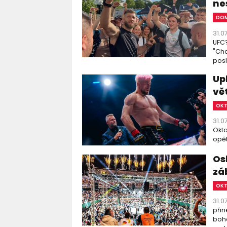
ne
DOM
31.0
UFC?
"Chc
posl
Up
vě
OK
31.0
Okta
opět
Os
zá
OK
31.0
přin
boha