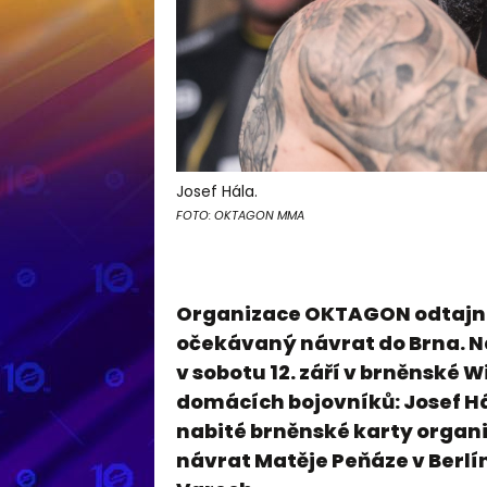
Josef Hála.
FOTO: OKTAGON MMA
Organizace OKTAGON odtajnil
očekávaný návrat do Brna. N
v sobotu 12. září v brněnské W
domácích bojovníků: Josef Há
nabité brněnské karty organ
návrat Matěje Peňáze v Berlí