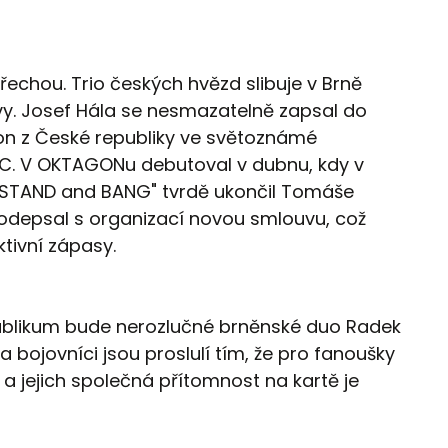
echou. Trio českých hvězd slibuje v Brně
y. Josef Hála se nesmazatelně zapsal do
ion z České republiky ve světoznámé
FC. V OKTAGONu debutoval v dubnu, kdy v
 "STAND and BANG" tvrdě ukončil Tomáše
odepsal s organizací novou smlouvu, což
tivní zápasy.
blikum bude nerozlučné brněnské duo Radek
a bojovníci jsou proslulí tím, že pro fanoušky
a jejich společná přítomnost na kartě je