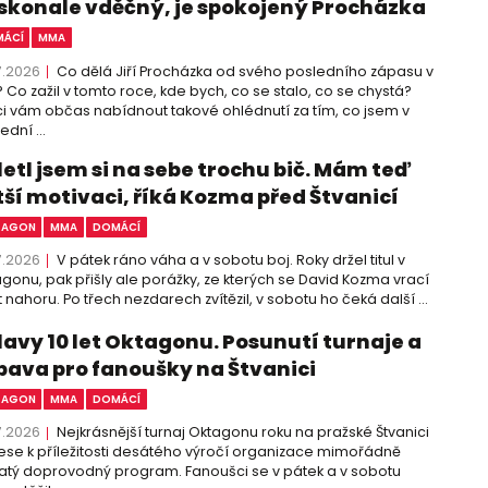
skonale vděčný, je spokojený Procházka
ÁCÍ
MMA
7.2026
Co dělá Jiří Procházka od svého posledního zápasu v
 Co zažil v tomto roce, kde bych, co se stalo, co se chystá?
i vám občas nabídnout takové ohlédnutí za tím, co jsem v
ední ...
letl jsem si na sebe trochu bič. Mám teď
tší motivaci, říká Kozma před Štvanicí
TAGON
MMA
DOMÁCÍ
7.2026
V pátek ráno váha a v sobotu boj. Roky držel titul v
gonu, pak přišly ale porážky, ze kterých se David Kozma vrací
 nahoru. Po třech nezdarech zvítězil, v sobotu ho čeká další ...
lavy 10 let Oktagonu. Posunutí turnaje a
bava pro fanoušky na Štvanici
TAGON
MMA
DOMÁCÍ
7.2026
Nejkrásnější turnaj Oktagonu roku na pražské Štvanici
ese k příležitosti desátého výročí organizace mimořádně
tý doprovodný program. Fanoušci se v pátek a v sobotu