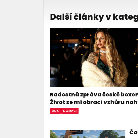
Další články v kateg
Radostná zpráva české boxer
Život se mi obrací vzhůru n
BOX
DOMÁCÍ
Čas