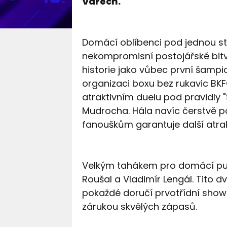
Varech.
Domácí oblíbenci pod jednou stř
nekompromisní postojářské bitv
historie jako vůbec první šamp
organizaci boxu bez rukavic BK
atraktivním duelu pod pravidly
Mudrocha. Hála navíc čerstvě p
fanouškům garantuje další atrak
Velkým tahákem pro domácí pu
Roušal a Vladimír Lengál. Tito dv
pokaždé doručí prvotřídní show 
zárukou skvělých zápasů.