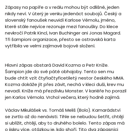
Zápasy na papíře a v reálu mohou být odlišné, jeden
nikdy neví. V úterý je venku jedenáct soubojů. Český a
slovenský fanoušek neuvidí Karlose Vémolu, jméno,
které stále nejvíce rezonuje mezi fanoušky. Do klece
nevkročí Patrik Kincl, Ivan Buchinger ani Jonas Magard.
Tři šampioni organizace, přesto se ostravská karta
vytříbila ve velmi zajímavé bojové složení.
Hlavní zápas obstará David Kozma a Petr Kníže.
Šampion jde do své páté obhajoby. Tento sen mu
bude chtít vzít čtyřiačtyřicetiletý nestor českého MMA.
Kozma dokáže jít přes závit, nechá v kleci duši, krev mu
nevadí. Kníže má přezdívku Monster. V kariéře ho porazil
jen Karlos Vémola. Vrchol večera, který hodně zajímá.
Václav Mikulášek vs. Tomáš Meliš (Bolo). Kamarádství
se zvrtlo až do nenávisti. Tihle se nebudou šetřit, chtějí
si ublížit, chtějí, aby to druhého bolelo. Tento zápas má
o jiskru více, otázkou je, kdo shoří. Tito dva zápasníci