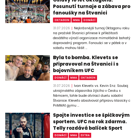
Posunutí turnaje a zábava pro
fanoušky na Štvanici
OKTAGON
MMA
DOMÁCÍ
31.07.2026
Nejkrásnější turnaj Oktagonu roku
na pražské Štvanici přinese k příležitosti
desátého výročí organizace mimořádně bohatý
doprovodný program. Fanoušci se v pátek a v
sobotu mohou těšit ...
Byla to bomba. Klevets se
připravoval na Štvanici i s
bojovníkem UFC
DOMÁCÍ
MMA
OKTAGON
31.07.2026
Ivan Klevets vs. Kevin Enz. Souboj
ukrajinského zápasníka žijícího v Česku s
Němcem, tohle bude otvírací duelu sobotní
Štvanice. Klevets absolvoval přípravu klasicky c
PriMMAt gymu ...
Spojte investice se špičkovým
sportem. UFC na rok zdarma.
Telly rozdává balíček Sport
DOMÁCÍ
MMA
EXTRA