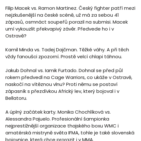
Filip Macek vs. Ramon Martinez. Český fighter patří mezi
nejzkušenější na české scéně, už má za sebou 41
zápasů, osmnáct soupeřů porazil na submisi. Macek
umí vykouzlit překvapivý závěr. Předvede ho i v
Ostravě?
Kamil Minda vs. Tadej Dajčman. Těžké váhy. A při těch
vždy fanoušci zpozorní. Prostě velcí chlapi táhnou.
Jakub Dohnal vs. Iamik Furtado. Dohnal se před půl
rokem předvedl na Cage Warriors, co ukáže v Ostravě,
naskočí na vítěznou vlnu? Proti němu se postaví
zápasník s přezdívkou Africký lev, který bojoval i v
Bellatoru.
A úplný začátek karty. Monika Chochlíková vs.
Alessandra Pajuelo. Profesionální šampionka
nejprestižnější organizace thajského boxu WMC i
amatérská mistryně světa IFMA, tohle je také slovenská
bojovnice, která chce prorazit i v MMA.