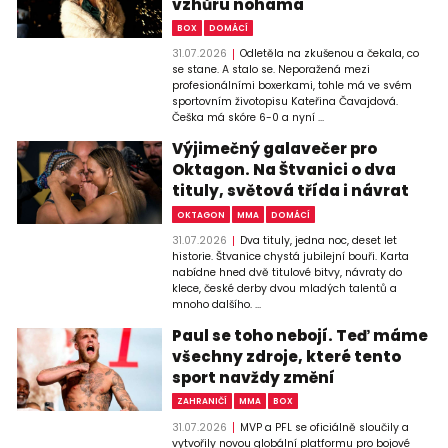
vzhůru nohama
BOX
DOMÁCÍ
31.07.2026
Odletěla na zkušenou a čekala, co
se stane. A stalo se. Neporažená mezi
profesionálními boxerkami, tohle má ve svém
sportovním životopisu Kateřina Čavajdová.
Češka má skóre 6-0 a nyní ...
Výjimečný galavečer pro
Oktagon. Na Štvanici o dva
tituly, světová třída i návrat
OKTAGON
MMA
DOMÁCÍ
31.07.2026
Dva tituly, jedna noc, deset let
historie. Štvanice chystá jubilejní bouři. Karta
nabídne hned dvě titulové bitvy, návraty do
klece, české derby dvou mladých talentů a
mnoho dalšího. ...
Paul se toho nebojí. Teď máme
všechny zdroje, které tento
sport navždy změní
ZAHRANIČÍ
MMA
BOX
31.07.2026
MVP a PFL se oficiálně sloučily a
vytvořily novou globální platformu pro bojové