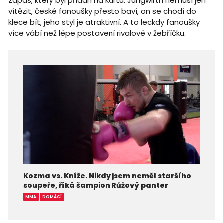
zápas, který byl přidán na kartu. Jungwirth nemusí jen
vítězit, české fanoušky přesto baví, on se chodí do
klece bít, jeho styl je atraktivní. A to leckdy fanoušky
více vábí než lépe postavení rivalové v žebříčku.
Kozma vs. Kníže. Nikdy jsem neměl staršího
soupeře, říká šampion Růžový panter
MMA
DOMÁCÍ