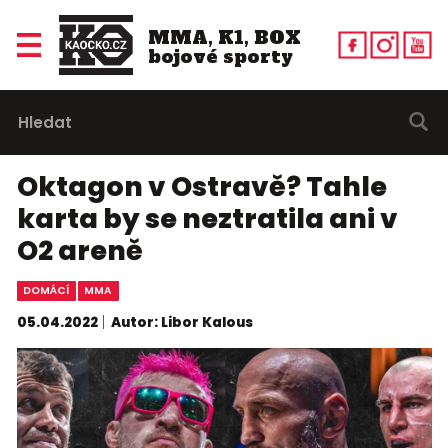
MMA, K1, BOX
bojové sporty
Oktagon v Ostravě? Tahle
karta by se neztratila ani v
O2 areně
DOMÁCÍ
MMA
05.04.2022
Autor: Libor Kalous