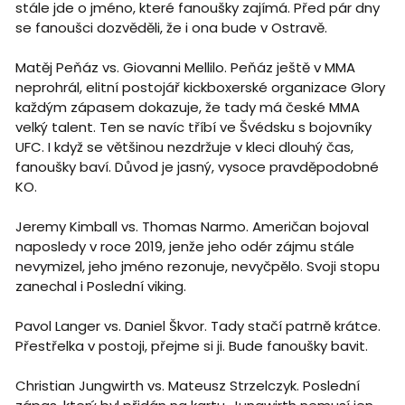
stále jde o jméno, které fanoušky zajímá. Před pár dny
se fanoušci dozvěděli, že i ona bude v Ostravě.
Matěj Peňáz vs. Giovanni Mellilo. Peňáz ještě v MMA
neprohrál, elitní postojář kickboxerské organizace Glory
každým zápasem dokazuje, že tady má české MMA
velký talent. Ten se navíc tříbí ve Švédsku s bojovníky
UFC. I když se většinou nezdržuje v kleci dlouhý čas,
fanoušky baví. Důvod je jasný, vysoce pravděpodobné
KO.
Jeremy Kimball vs. Thomas Narmo. Američan bojoval
naposledy v roce 2019, jenže jeho odér zájmu stále
nevymizel, jeho jméno rezonuje, nevyčpělo. Svoji stopu
zanechal i Poslední viking.
Pavol Langer vs. Daniel Škvor. Tady stačí patrně krátce.
Přestřelka v postoji, přejme si ji. Bude fanoušky bavit.
Christian Jungwirth vs. Mateusz Strzelczyk. Poslední