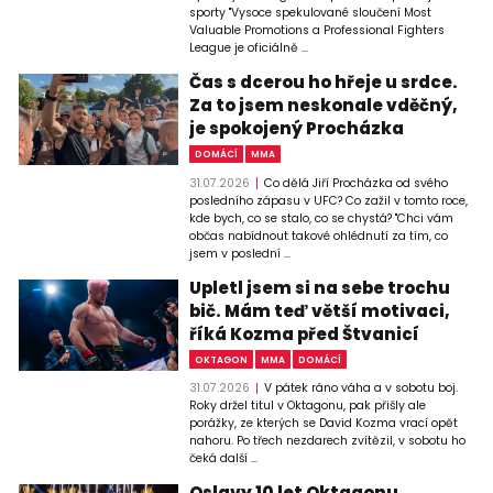
sporty "Vysoce spekulované sloučení Most
Valuable Promotions a Professional Fighters
League je oficiálně ...
Čas s dcerou ho hřeje u srdce.
Za to jsem neskonale vděčný,
je spokojený Procházka
DOMÁCÍ
MMA
31.07.2026
Co dělá Jiří Procházka od svého
posledního zápasu v UFC? Co zažil v tomto roce,
kde bych, co se stalo, co se chystá? "Chci vám
občas nabídnout takové ohlédnutí za tím, co
jsem v poslední ...
Upletl jsem si na sebe trochu
bič. Mám teď větší motivaci,
říká Kozma před Štvanicí
OKTAGON
MMA
DOMÁCÍ
31.07.2026
V pátek ráno váha a v sobotu boj.
Roky držel titul v Oktagonu, pak přišly ale
porážky, ze kterých se David Kozma vrací opět
nahoru. Po třech nezdarech zvítězil, v sobotu ho
čeká další ...
Oslavy 10 let Oktagonu.