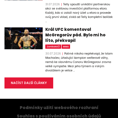
31.07.2026
Telly spouští unikátní partnerskou
akci se světovou investiční platformou etoro.
Každý, kdo si založí nový účet u etoro a provede
svůj první vklad, získá od Telly kompletní balíček
...
Král UFC komentoval
McGregorův pád. Bylo mi ho
líto, překvapil
ZAHRANIČÍ
MMA
30.07.2026
Patrně nikoho nepřekvapí, že Islam
Machačev, úřadující šampion welterové váhy,
nemá ke slavnému Conoru McGregorovi zrovna
velké sympatie. Mezi jeho týmem a irským
divočákem je velice ...
NAČÍST DALŠÍ ČLÁNKY
Podmínky užití webového rozhraní
Souhlas s používáním osobních údajů