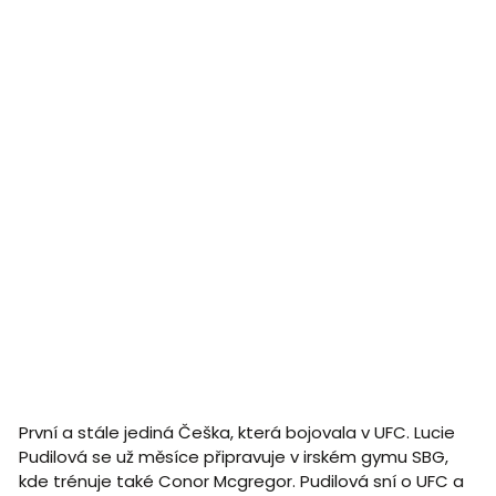
První a stále jediná Češka, která bojovala v UFC. Lucie
Pudilová se už měsíce připravuje v irském gymu SBG,
kde trénuje také Conor Mcgregor. Pudilová sní o UFC a