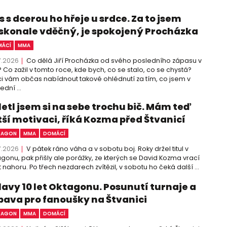
 s dcerou ho hřeje u srdce. Za to jsem
skonale vděčný, je spokojený Procházka
ÁCÍ
MMA
7.2026
Co dělá Jiří Procházka od svého posledního zápasu v
 Co zažil v tomto roce, kde bych, co se stalo, co se chystá?
i vám občas nabídnout takové ohlédnutí za tím, co jsem v
ední ...
letl jsem si na sebe trochu bič. Mám teď
tší motivaci, říká Kozma před Štvanicí
TAGON
MMA
DOMÁCÍ
7.2026
V pátek ráno váha a v sobotu boj. Roky držel titul v
gonu, pak přišly ale porážky, ze kterých se David Kozma vrací
 nahoru. Po třech nezdarech zvítězil, v sobotu ho čeká další ...
lavy 10 let Oktagonu. Posunutí turnaje a
bava pro fanoušky na Štvanici
TAGON
MMA
DOMÁCÍ