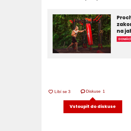
Proc
zakon
na j
DOMÁC
Diskuse
1
Vstoupit do diskuse