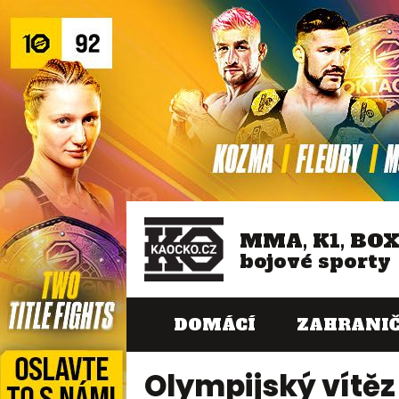
MMA, K1, BO
bojové sporty
DOMÁCÍ
ZAHRANIČ
Olympijský vítěz