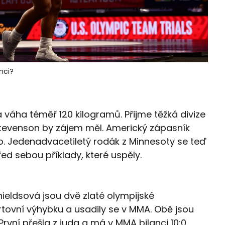
nci?
 váha téměř 120 kilogramů. Přijme těžká divize
tevenson by zájem měl. Americký zápasník
to. Jedenadvacetiletý rodák z Minnesoty se teď
ed sebou příklady, které uspěly.
ieldsová jsou dvě zlaté olympijské
ortovní výhybku a usadily se v MMA. Obě jsou
vní přešla z juda a má v MMA bilanci 10:0.