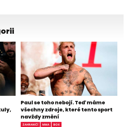
orii
Paul se toho nebojí. Teď máme
tuly,
všechny zdroje, které tento sport
navždy změní
ZAHRANIČÍ
MMA
BOX