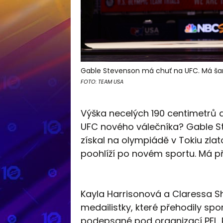
Gable Stevenson má chuť na UFC. Má ša
FOTO: TEAM USA
Výška necelých 190 centimetrů a
UFC nového válečníka? Gable S
získal na olympiádě v Tokiu zla
poohlíží po novém sportu. Má př
Kayla Harrisonová a Claressa Sh
medailistky, které přehodily sp
podepsané pod organizací PFL. Pr