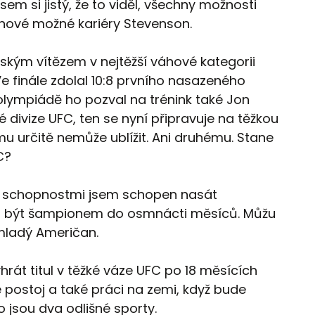
sem si jistý, že to viděl, všechny možnosti
 nové možné kariéry Stevenson.
jským vítězem v nejtěžší váhové kategorii
e finále zdolal 10:8 prvního nasazeného
 olympiádě ho pozval na trénink také Jon
 divize UFC, ten se nyní připravuje na těžkou
u určitě nemůže ublížit. Ani druhému. Stane
C?
i schopnostmi jsem schopen nasát
 být šampionem do osmnácti měsíců. Můžu
 mladý Američan.
hrát titul v těžké váze UFC po 18 měsících
e postoj a také práci na zemi, když bude
 jsou dva odlišné sporty.