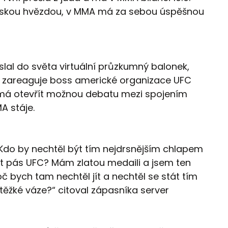
rskou hvězdou, v MMA má za sebou úspěšnou
lal do světa virtuální průzkumný balonek,
k zareaguje boss americké organizace UFC
 má otevřít možnou debatu mezi spojením
A stáje.
Kdo by nechtěl být tím nejdrsnějším chlapem
et pás UFC? Mám zlatou medaili a jsem ten
oč bych tam nechtěl jít a nechtěl se stát tím
ěžké váze?“ citoval zápasníka server