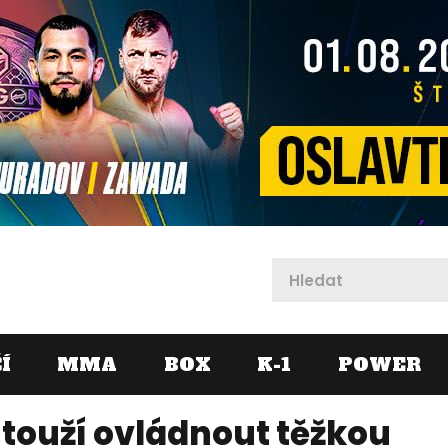
X
Í
MMA
BOX
K-1
POWER
 touží ovládnout těžkou