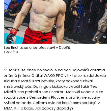
Leo Brichta se dnes představí v Dobříši.
FOTO: RFA
V Dobříši se dnes bojovalo. A na Noc Bojovníků dorazila
známá jména. O titul WAKO PRO v K-1 si to rozdal Jakub
Klauda a Matěj Kozubovský, který nakonec získal
mistrovský pás. Do ringu v kickboxu vkročil také Teo
Mikelič, ten prohrál s Leo Brichtou. Matouš Kohout si to
rozdal zase s Bernardem Plavcem, prvně jmenovaný
vyhrál na body. Celkem bylo na kartě osm soubojů v
MMA, K-1 a boxu. Jak zápasy dopadly?