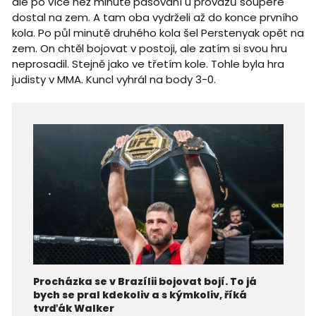
ale po více než minutě pasování u provazů soupeře
dostal na zem. A tam oba vydrželi až do konce prvního
kola. Po půl minutě druhého kola šel Perstenyak opět na
zem. On chtěl bojovat v postoji, ale zatím si svou hru
neprosadil. Stejně jako ve třetím kole. Tohle byla hra
judisty v MMA. Kuncl vyhrál na body 3-0.
Procházka se v Brazílii bojovat bojí. To já
bych se pral kdekoliv a s kýmkoliv, říká
tvrďák Walker