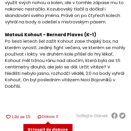
využít svých nohou a kolen, ale v tomhle zápase mu to
nakonec nestačilo. Kozubovský tlačil a dočkal i
skandování svého jména. Právě on po čtyřech kolech
vyhrál na body a odešel s mistrovským pásem.
Matouš Kohout - Bernard Plavec (K-1)
Po šesti letech šel zažít Kohout zase thajský box, na
kterém vyrostl. Jediný fight večera, ve kterém se mohly
používat i lokty. Ve druhém kole přišel do hry lékař,
Kohout měl tržnou ránu nad obočím, která byla asi tři
centimetry dlouhá, ale jelo se dál. Určit vítěze? V
hledišti nebylo jasno, rozhodčí věděli, 2:0 na body vyhrál
Kohout. On byl posledním vítězem Noci Bojovníků v
Dobříši.
Sdílejte článek
Diskuse
0
Vstoupit do diskuse