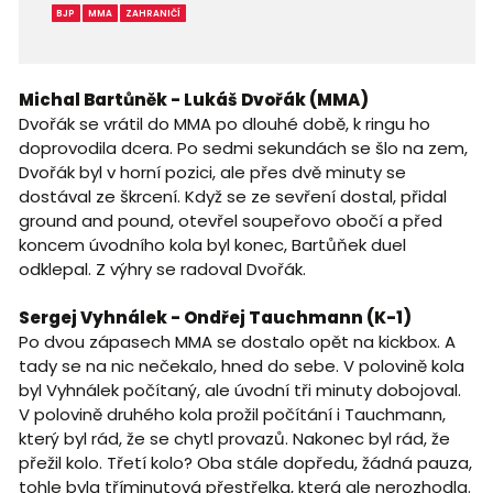
BJP
MMA
ZAHRANIČÍ
Michal Bartůněk - Lukáš Dvořák (MMA)
Dvořák se vrátil do MMA po dlouhé době, k ringu ho
doprovodila dcera. Po sedmi sekundách se šlo na zem,
Dvořák byl v horní pozici, ale přes dvě minuty se
dostával ze škrcení. Když se ze sevření dostal, přidal
ground and pound, otevřel soupeřovo obočí a před
koncem úvodního kola byl konec, Bartůňek duel
odklepal. Z výhry se radoval Dvořák.
Sergej Vyhnálek - Ondřej Tauchmann (K-1)
Po dvou zápasech MMA se dostalo opět na kickbox. A
tady se na nic nečekalo, hned do sebe. V polovině kola
byl Vyhnálek počítaný, ale úvodní tři minuty dobojoval.
V polovině druhého kola prožil počítání i Tauchmann,
který byl rád, že se chytl provazů. Nakonec byl rád, že
přežil kolo. Třetí kolo? Oba stále dopředu, žádná pauza,
tohle byla tříminutová přestřelka, která ale nerozhodla.