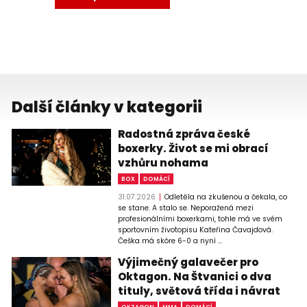
Další články v kategorii
Radostná zpráva české
boxerky. Život se mi obrací
vzhůru nohama
BOX
DOMÁCÍ
31.07.2026
Odletěla na zkušenou a čekala, co
se stane. A stalo se. Neporažená mezi
profesionálními boxerkami, tohle má ve svém
sportovním životopisu Kateřina Čavajdová.
Češka má skóre 6-0 a nyní ...
Výjimečný galavečer pro
Oktagon. Na Štvanici o dva
tituly, světová třída i návrat
OKTAGON
MMA
DOMÁCÍ