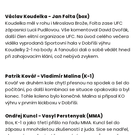
Václav Koudelka - Jan Folta (box)
Koudelka měl v rohu i Miroslava Brože, Folta zase UFC
zápasnici Lucii Pudilovou. Vše komentoval David Dvořák,
další člen elitní organizace UFC. Na úvod celého večera
viděla vyprodaná Sportovní hala v Dobříši výhru
Koudelky 2-1 na body. A fanoušci dali o sobě vědět hned
při zahajovacím klání, což nebývá zvykem.
Patrik Kovář - Vladimír Malina (K-1)
Kovář ve druhém kole chytl přesnou na spodek a šel do
počítání, po další kombinaci se situace opakovala a byl
konec. Tohle koleno bylo konečné. Malina si připsal KO
výhru v prvním kickboxu v Dobříši.
Ondřej Kuncl - Vasyl Perstenyak (MMA)
Box, K-1 a jako třetí přišlo na řadu MMA. Kuncl šel do
zápasu s mnohaletou zkušeností z juda. Sice se nadřel,