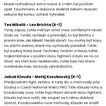
Musel rozhodnout extra round. A v něm byl počítán
opět Tauchmann. A dokonce dvakrát během dvaceti
sekund. Byl konec, zvítězil Vyhnálek.
Teo Mikelič - Leo Brichta (K-1)
Tvrdý zápas, tohle měl být střet mezi ostřílenými ranaři.
Stalo se. Tvrdší, rychlejší a přesnější, to byl Brichta v
prvním kole, ale Mikelič hledal zbraň, tou mohly být kopy
na vnitřní stehno, které mu vycházely parádně. Tohle
byl souboj, který bavil. Technika, tvrdost a hlava, tahle
trojkombinace v podání obou fighterů a bylo se na co
dívat. Ani třetí kolo nezklamalo, tohle byla řež, která
roztleskala halu. Na body vyhrál Brichta.
Jakub Klauda - Matěj Kozubovský (K-1)
Předposlední fight večera. A tady šlo o mistrovský pás.
Souboj o Czech National WAKO PRO Title. Klauda nohy a
Kozubovský ruce, tohle byly hlavní zbraně obou fighterů.
Klauda byl sice vyšší, ale soupeř se k němu dokázal
dostat, Kozubovského ruce trefovaly, Klauda se snažil