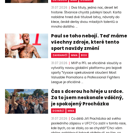
31.07.2026
Dva tituly, jedna noc, deset let
historie. Štvanice chystá jubilejní bouři. Karta
nabídne hned dvě titulové bitvy, návraty do
klece, české derby dvou mladých talentů a
mnoho dalšího. ...
Paul se toho nebojí. Teď máme
všechny zdroje, které tento
sport navždy změní
ZAHRANIČÍ
MMA
BOX
31.07.2026
MVP a PFL se oficiálně sloučily a
vytvořily novou globální platformu pro bojové
sporty "Vysoce spekulované sloučení Most
Valuable Promotions a Professional Fighters
League je oficiálně ...
Čas s dcerou ho hřeje u srdce.
Za to jsem neskonale vděčný,
je spokojený Procházka
DOMÁCÍ
MMA
31.07.2026
Co dělá Jiří Procházka od svého
posledního zápasu v UFC? Co zažil v tomto roce,
kde bych, co se stalo, co se chystá? "Chci vám
občas nabídnout takové ohlédnutí za tím, co