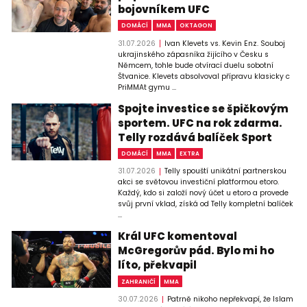
bojovníkem UFC
DOMÁCÍ
MMA
OKTAGON
31.07.2026
Ivan Klevets vs. Kevin Enz. Souboj
ukrajinského zápasníka žijícího v Česku s
Němcem, tohle bude otvírací duelu sobotní
Štvanice. Klevets absolvoval přípravu klasicky c
PriMMAt gymu ...
Spojte investice se špičkovým
sportem. UFC na rok zdarma.
Telly rozdává balíček Sport
DOMÁCÍ
MMA
EXTRA
31.07.2026
Telly spouští unikátní partnerskou
akci se světovou investiční platformou etoro.
Každý, kdo si založí nový účet u etoro a provede
svůj první vklad, získá od Telly kompletní balíček
...
Král UFC komentoval
McGregorův pád. Bylo mi ho
líto, překvapil
ZAHRANIČÍ
MMA
30.07.2026
Patrně nikoho nepřekvapí, že Islam