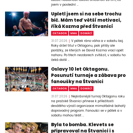
jsem v poslední ...
Upletl jsem si na sebe trochu
bič. Mám teď větší motivaci,
říká Kozma před Štvanicí
OKTAGON
MMA
DOMÁCÍ
31.07.2026
V pátek ráno váha a v sobotu boj.
Roky držel titul v Oktagonu, pak přišly ale
porážky, ze kterých se David Kozma vrací opět
nahoru. Po třech nezdarech zvítězil, v sobotu ho
čeká další ...
Oslavy 10 let Oktagonu.
Posunutí turnaje a zábava pro
fanoušky na Štvanici
OKTAGON
MMA
DOMÁCÍ
31.07.2026
Nejkrásnější turnaj Oktagonu roku
na pražské Štvanici přinese k příležitosti
desátého výročí organizace mimořádně bohatý
doprovodný program. Fanoušci se v pátek a v
sobotu mohou těšit ...
Byla to bomba. Klevets se
připravoval na Štvanici i s