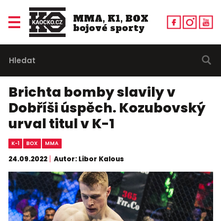
MMA, K1, BOX
bojové sporty
Brichta bomby slavily v
Dobříši úspěch. Kozubovský
urval titul v K-1
K-1
BOX
MMA
24.09.2022
Autor: Libor Kalous