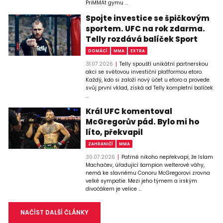
PriMMAt gymu ...
Spojte investice se špičkovým
sportem. UFC na rok zdarma.
Telly rozdává balíček Sport
DOMÁCÍ
MMA
EXTRA
31.07.2026
Telly spouští unikátní partnerskou
akci se světovou investiční platformou etoro.
Každý, kdo si založí nový účet u etoro a provede
svůj první vklad, získá od Telly kompletní balíček
...
Král UFC komentoval
McGregorův pád. Bylo mi ho
líto, překvapil
ZAHRANIČÍ
MMA
30.07.2026
Patrně nikoho nepřekvapí, že Islam
Machačev, úřadující šampion welterové váhy,
nemá ke slavnému Conoru McGregorovi zrovna
velké sympatie. Mezi jeho týmem a irským
divočákem je velice ...
NAČÍST DALŠÍ ČLÁNKY