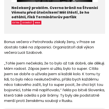
Nečekaný problém. Cverna bránil na Štvanici
Vémolu před útočníkem! Měl štěstí, že ho
odtáhli, říká Terminátorův parťák
EXTRA
DOMÁCÍ
MMA
Bonus večera v Petrohradu získaly ženy, v Praze se
dostalo také na zápasnici. Organizátoři dali výkon
večera Lucii Szabové.
„Tohle jsem nečekala, že to bylo až tak dobré, ale děkuji.
Mám radost. Zápas jsem si užila, bylo to super. Cítila
jsem se dobře a užívala jsem si každé kolo. K tomu ty
lidi, to bylo něco neskutečného, přála bych každému
něco takového zažít, byl to super pocit, že chci být tou
bojovnicí, tohle mě naplňovalo,“ řekla po bitvě Slovenka,
která také odešla s pár šrámy. Ty byly ale podstatně
menší proti ženskému souboji v Rusku.