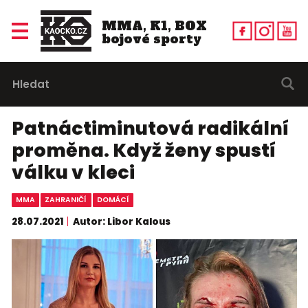
MMA, K1, BOX
bojové sporty
Patnáctiminutová radikální
proměna. Když ženy spustí
válku v kleci
MMA
ZAHRANIČÍ
DOMÁCÍ
28.07.2021
Autor: Libor Kalous