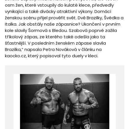
osm žen, které vstoupily do kulaté klece, předvedly
vynikající a také divácky atraktivní výkony. Domácí
ženskou scénu přijel prověřit svět. Dvě Brazilky, Švédka a
Italka. Jak obstály naše zápasnice? Ukončení v prvním
kole slavily Šormová s Bledou. Szabová poprvé zažila
tříkolový zápas, ze kterého také odešla jako ta
šťastnější. V posledním ženském zápase slavila
Brazilka,“ napsala Petra Nováková v článku na
kaocko.cz, který popisoval tyto duely v kleci.