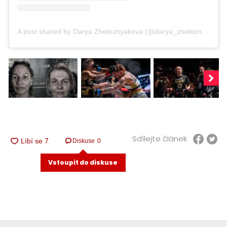
A post shared by Darya Zheleznyakova (@darya_zheleznyakova_)
Sdílejte článek
Diskuse
0
Vstoupit do diskuse