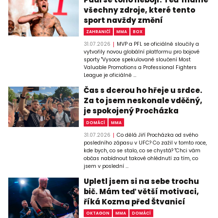
všechny zdroje, které tento
sport navždy změní
ZAHRANIČÍ
MMA
BOX
31.07.2026
MVP a PFL se oficiálně sloučily a
vytvořily novou globální platformu pro bojové
sporty "Vysoce spekulované sloučení Most
Valuable Promotions a Professional Fighters
League je oficiálně ...
Čas s dcerou ho hřeje u srdce.
Za to jsem neskonale vděčný,
je spokojený Procházka
DOMÁCÍ
MMA
31.07.2026
Co dělá Jiří Procházka od svého
posledního zápasu v UFC? Co zažil v tomto roce,
kde bych, co se stalo, co se chystá? "Chci vám
občas nabídnout takové ohlédnutí za tím, co
jsem v poslední ...
Upletl jsem si na sebe trochu
bič. Mám teď větší motivaci,
říká Kozma před Štvanicí
OKTAGON
MMA
DOMÁCÍ