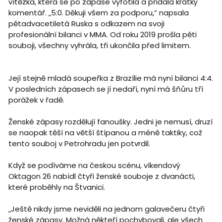
vítězka, která se po zápase vyfotila a přidala krátký
komentář. „5:0. Děkuji všem za podporu,“ napsala
pětadvacetiletá Ruska s odkazem na svoji
profesionální bilanci v MMA. Od roku 2019 prošla pěti
souboji, všechny vyhrála, tři ukončila před limitem.
Její stejně mladá soupeřka z Brazílie má nyní bilanci 4:4.
V posledních zápasech se jí nedaří, nyní má šňůru tří
porážek v řadě.
Ženské zápasy rozdělují fanoušky. Jedni je nemusí, druzí
se naopak těší na větší štípanou a méně taktiky, což
tento souboj v Petrohradu jen potvrdil.
Když se podíváme na českou scénu, víkendový
Oktagon 26 nabídl čtyři ženské souboje z dvanácti,
které proběhly na Štvanici.
„Ještě nikdy jsme neviděli na jednom galavečeru čtyři
ženské zápasy. Možná někteří pochybovali, ale všech