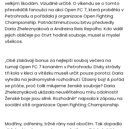
velkým škodám. Vizuálně určitě. O víkendu se o tomto
přesvědčili fanoušci na akci Open FC 7, která proběhla v
Petrohradu a pořádala ji organizace Open Fighting
Championship. Patnáctiminutovou bitvu předvedly
Daria Zheleznyaková a Andreina Reis Repolho. Kdo viděl
jejich obličeje po čtvrt hodině souboje, musel si myslel
všelicos.
„Obě získávají bonus za nejlepší souboj večera na
turnaji Open FC 7 konaném v Petrohradu. Dívky strávily
tři kola v kleci a vítězku museli určit pouze porotci. Daria
vyhrála na jednomyslné rozhodnutí. Úžasný boj! A pořád
se ptáte, proč tolik milujeme ženské souboje? Daria
Zheleznyaková ukázala neuvěřitelnou míru odolnosti!
Ženské boje jsou silné. Rozhodně!“ napsala k zápasu na
sociální sítě organizace Open Fighting Championship.
Modřiny, odřeniny, tržné rány nad obočím. Tak dopadla