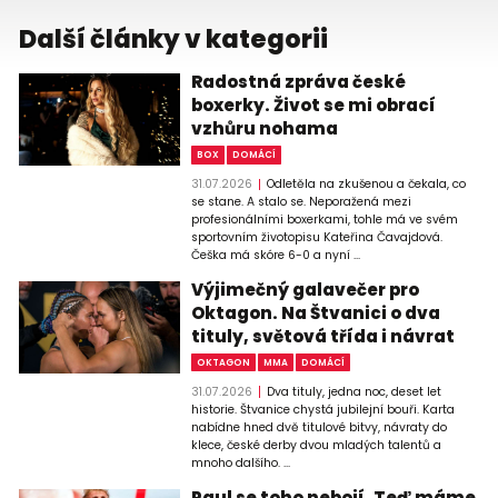
Další články v kategorii
Radostná zpráva české
boxerky. Život se mi obrací
vzhůru nohama
BOX
DOMÁCÍ
31.07.2026
Odletěla na zkušenou a čekala, co
se stane. A stalo se. Neporažená mezi
profesionálními boxerkami, tohle má ve svém
sportovním životopisu Kateřina Čavajdová.
Češka má skóre 6-0 a nyní ...
Výjimečný galavečer pro
Oktagon. Na Štvanici o dva
tituly, světová třída i návrat
OKTAGON
MMA
DOMÁCÍ
31.07.2026
Dva tituly, jedna noc, deset let
historie. Štvanice chystá jubilejní bouři. Karta
nabídne hned dvě titulové bitvy, návraty do
klece, české derby dvou mladých talentů a
mnoho dalšího. ...
Paul se toho nebojí. Teď máme