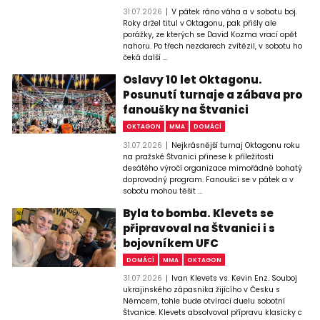
31.07.2026
V pátek ráno váha a v sobotu boj.
Roky držel titul v Oktagonu, pak přišly ale
porážky, ze kterých se David Kozma vrací opět
nahoru. Po třech nezdarech zvítězil, v sobotu ho
čeká další ...
Oslavy 10 let Oktagonu.
Posunutí turnaje a zábava pro
fanoušky na Štvanici
OKTAGON
MMA
DOMÁCÍ
31.07.2026
Nejkrásnější turnaj Oktagonu roku
na pražské Štvanici přinese k příležitosti
desátého výročí organizace mimořádně bohatý
doprovodný program. Fanoušci se v pátek a v
sobotu mohou těšit ...
Byla to bomba. Klevets se
připravoval na Štvanici i s
bojovníkem UFC
DOMÁCÍ
MMA
OKTAGON
31.07.2026
Ivan Klevets vs. Kevin Enz. Souboj
ukrajinského zápasníka žijícího v Česku s
Němcem, tohle bude otvírací duelu sobotní
Štvanice. Klevets absolvoval přípravu klasicky c