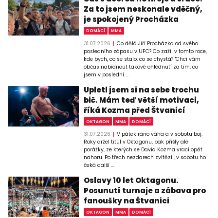
Za to jsem neskonale vděčný,
je spokojený Procházka
DOMÁCÍ
MMA
31.07.2026
Co dělá Jiří Procházka od svého
posledního zápasu v UFC? Co zažil v tomto roce,
kde bych, co se stalo, co se chystá? "Chci vám
občas nabídnout takové ohlédnutí za tím, co
jsem v poslední ...
Upletl jsem si na sebe trochu
bič. Mám teď větší motivaci,
říká Kozma před Štvanicí
OKTAGON
MMA
DOMÁCÍ
31.07.2026
V pátek ráno váha a v sobotu boj.
Roky držel titul v Oktagonu, pak přišly ale
porážky, ze kterých se David Kozma vrací opět
nahoru. Po třech nezdarech zvítězil, v sobotu ho
čeká další ...
Oslavy 10 let Oktagonu.
Posunutí turnaje a zábava pro
fanoušky na Štvanici
OKTAGON
MMA
DOMÁCÍ