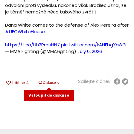
odvolání proti výsledku, nakonec však Brazilec uznal, že
je téměř nemožné něco takového zvrátit.
Dana White comes to the defense of Alex Pereira after
#UFCWhiteHouse
https://t.co/Uh2PrauHN7
pic.twitter.com/kAHEbgXaGG
— MMA Fighting (@MMAFighting)
July 6, 2026
Sdílejte článek
Diskuse
0
Vstoupit do diskuse