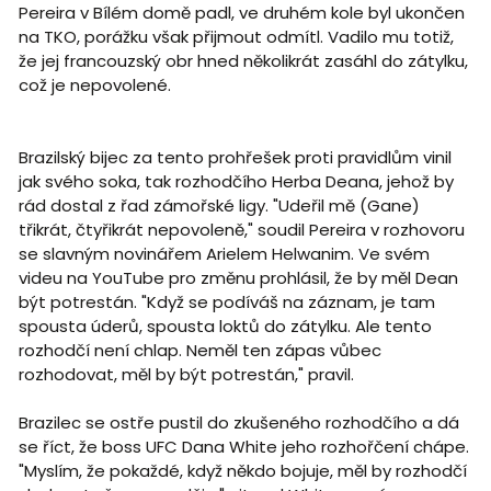
Pereira v Bílém domě padl, ve druhém kole byl ukončen
na TKO, porážku však přijmout odmítl. Vadilo mu totiž,
že jej francouzský obr hned několikrát zasáhl do zátylku,
což je nepovolené.
Brazilský bijec za tento prohřešek proti pravidlům vinil
jak svého soka, tak rozhodčího Herba Deana, jehož by
rád dostal z řad zámořské ligy. "Udeřil mě (Gane)
třikrát, čtyřikrát nepovoleně," soudil Pereira v rozhovoru
se slavným novinářem Arielem Helwanim. Ve svém
videu na YouTube pro změnu prohlásil, že by měl Dean
být potrestán. "Když se podíváš na záznam, je tam
spousta úderů, spousta loktů do zátylku. Ale tento
rozhodčí není chlap. Neměl ten zápas vůbec
rozhodovat, měl by být potrestán," pravil.
Brazilec se ostře pustil do zkušeného rozhodčího a dá
se říct, že boss UFC Dana White jeho rozhořčení chápe.
"Myslím, že pokaždé, když někdo bojuje, měl by rozhodčí