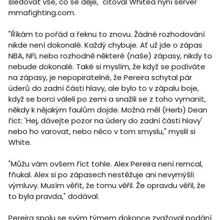
sledovat vše, co se děje," citoval Whitea nyní server
mmafighting.com.
"Říkám to pořád a řeknu to znovu. Žádné rozhodování
nikde není dokonalé. Každý chybuje. Ať už jde o zápas
NBA, NFL nebo rozhodně některé (naše) zápasy, nikdy to
nebude dokonalé. Také si myslím, že když se podíváte
na zápasy, je nepopiratelné, že Pereira schytal pár
úderů do zadní části hlavy, ale bylo to v zápalu boje,
když se borci váleli po zemi a snažili se z toho vymanit,
někdy k nějakým faulům dojde. Možná měl (Herb) Dean
říct: 'Hej, dávejte pozor na údery do zadní části hlavy'
nebo ho varovat, nebo něco v tom smyslu," myslil si
White.
"Můžu vám ovšem říct tohle. Alex Pereira není remcal,
fňukal. Alex si po zápasech nestěžuje ani nevymýšlí
výmluvy. Musím věřit, že tomu věřil. Že opravdu věřil, že
to byla pravda," dodával.
Pereira spolu se svým týmem dokonce zvažoval podání