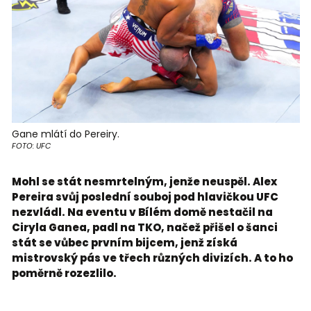
Gane mlátí do Pereiry.
FOTO: UFC
Mohl se stát nesmrtelným, jenže neuspěl. Alex
Pereira svůj poslední souboj pod hlavičkou UFC
nezvládl. Na eventu v Bílém domě nestačil na
Ciryla Ganea, padl na TKO, načež přišel o šanci
stát se vůbec prvním bijcem, jenž získá
mistrovský pás ve třech různých divizích. A to ho
poměrně rozezlilo.