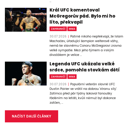
...
Král UFC komentoval
McGregorův pád. Bylo mi ho
líto, překvapil
ZAHRANIČÍ
MMA
30.07.2026
Patrně nikoho nepřekvapí, že Islam
Machačev, úřadující šampion welterové váhy,
nemá ke slavnému Conoru McGregorovi zrovna
velké sympatie. Mezi jeho týmem a irským
divočákem je velice ...
Legenda UFC ukázala velké
srdce, pomohla stovkám dětí
ZAHRANIČÍ
MMA
30.07.2026
Populární veterán slavné UFC
Dustin Poirier se vrátil na dobrou 'stranu síly'.
Zatímco před pár týdny šokoval fanoušky
řáděním na letišti, kvůli němuž byl dokonce
zatčen, ...
NAČÍST DALŠÍ ČLÁNKY