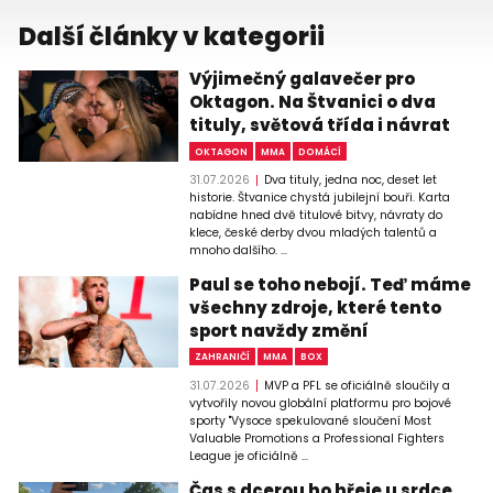
Další články v kategorii
Výjimečný galavečer pro
Oktagon. Na Štvanici o dva
tituly, světová třída i návrat
OKTAGON
MMA
DOMÁCÍ
31.07.2026
Dva tituly, jedna noc, deset let
historie. Štvanice chystá jubilejní bouři. Karta
nabídne hned dvě titulové bitvy, návraty do
klece, české derby dvou mladých talentů a
mnoho dalšího. ...
Paul se toho nebojí. Teď máme
všechny zdroje, které tento
sport navždy změní
ZAHRANIČÍ
MMA
BOX
31.07.2026
MVP a PFL se oficiálně sloučily a
vytvořily novou globální platformu pro bojové
sporty "Vysoce spekulované sloučení Most
Valuable Promotions a Professional Fighters
League je oficiálně ...
Čas s dcerou ho hřeje u srdce.