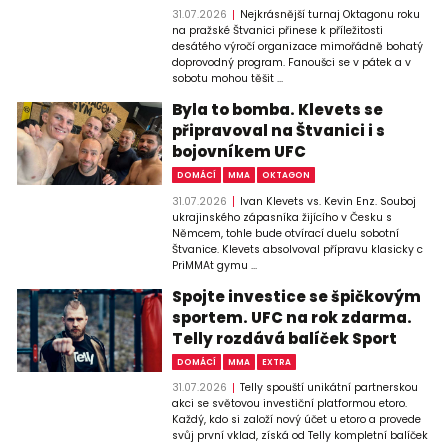
31.07.2026
Nejkrásnější turnaj Oktagonu roku
na pražské Štvanici přinese k příležitosti
desátého výročí organizace mimořádně bohatý
doprovodný program. Fanoušci se v pátek a v
sobotu mohou těšit ...
Byla to bomba. Klevets se
připravoval na Štvanici i s
bojovníkem UFC
DOMÁCÍ
MMA
OKTAGON
31.07.2026
Ivan Klevets vs. Kevin Enz. Souboj
ukrajinského zápasníka žijícího v Česku s
Němcem, tohle bude otvírací duelu sobotní
Štvanice. Klevets absolvoval přípravu klasicky c
PriMMAt gymu ...
Spojte investice se špičkovým
sportem. UFC na rok zdarma.
Telly rozdává balíček Sport
DOMÁCÍ
MMA
EXTRA
31.07.2026
Telly spouští unikátní partnerskou
akci se světovou investiční platformou etoro.
Každý, kdo si založí nový účet u etoro a provede
svůj první vklad, získá od Telly kompletní balíček