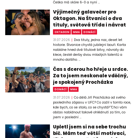
Češka má skóre 6-0 a nyní ...
Výjimečný galavečer pro
Oktagon. Na Štvanici o dva
tituly, světová třída i návrat
OKTAGON
MMA
DOMÁCÍ
31.07.2026
Dva tituly, jedna noc, deset let
historie. Štvanice chystá jubilejní bouři. Karta
nabídne hned dvě titulové bitvy, návraty do
klece, české derby dvou mladých talentů a
mnoho dalšího. ...
Čas s dcerou ho hřeje u srdce.
Za to jsem neskonale vděčný,
je spokojený Procházka
DOMÁCÍ
MMA
31.07.2026
Co dělá Jiří Procházka od svého
posledního zápasu v UFC? Co zažil v tomto roce,
kde bych, co se stalo, co se chystá? "Chci vám
občas nabídnout takové ohlédnutí za tím, co
jsem v poslední ...
Upletl jsem si na sebe trochu
bič. Mám teď větší motivaci,