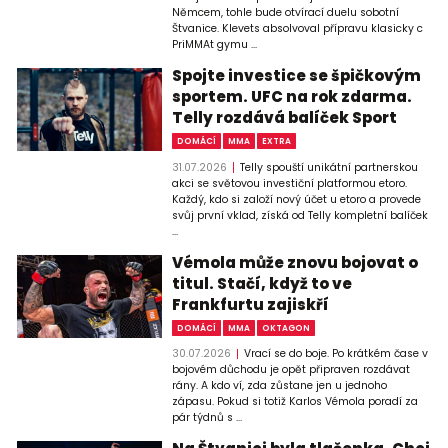
Němcem, tohle bude otvírací duelu sobotní
Štvanice. Klevets absolvoval přípravu klasicky c
PriMMAt gymu ...
Spojte investice se špičkovým
sportem. UFC na rok zdarma.
Telly rozdává balíček Sport
DOMÁCÍ
MMA
EXTRA
31.07.2026
Telly spouští unikátní partnerskou
akci se světovou investiční platformou etoro.
Každý, kdo si založí nový účet u etoro a provede
svůj první vklad, získá od Telly kompletní balíček
...
Vémola může znovu bojovat o
titul. Stačí, když to ve
Frankfurtu zajiskří
DOMÁCÍ
MMA
OKTAGON
30.07.2026
Vrací se do boje. Po krátkém čase v
bojovém důchodu je opět připraven rozdávat
rány. A kdo ví, zda zůstane jen u jednoho
zápasu. Pokud si totiž Karlos Vémola poradí za
pár týdnů s ...