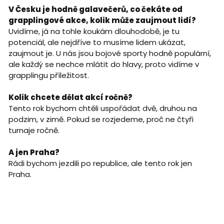
V Česku je hodně galavečerů, co čekáte od
grapplingové akce, kolik může zaujmout lidí?
Uvidíme, já na tohle koukám dlouhodobě, je tu
potenciál, ale nejdříve to musíme lidem ukázat,
zaujmout je. U nás jsou bojové sporty hodně populární,
ale každý se nechce mlátit do hlavy, proto vidíme v
grapplingu příležitost.
Kolik chcete dělat akcí ročně?
Tento rok bychom chtěli uspořádat dvě, druhou na
podzim, v zimě. Pokud se rozjedeme, proč ne čtyři
turnaje ročně.
A jen Praha?
Rádi bychom jezdili po republice, ale tento rok jen
Praha.