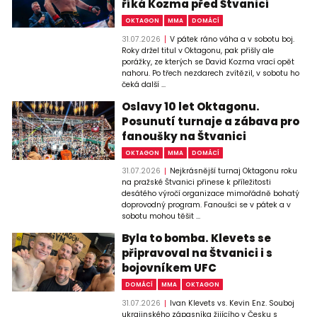
říká Kozma před Štvanicí
OKTAGON
MMA
DOMÁCÍ
31.07.2026
V pátek ráno váha a v sobotu boj.
Roky držel titul v Oktagonu, pak přišly ale
porážky, ze kterých se David Kozma vrací opět
nahoru. Po třech nezdarech zvítězil, v sobotu ho
čeká další ...
Oslavy 10 let Oktagonu.
Posunutí turnaje a zábava pro
fanoušky na Štvanici
OKTAGON
MMA
DOMÁCÍ
31.07.2026
Nejkrásnější turnaj Oktagonu roku
na pražské Štvanici přinese k příležitosti
desátého výročí organizace mimořádně bohatý
doprovodný program. Fanoušci se v pátek a v
sobotu mohou těšit ...
Byla to bomba. Klevets se
připravoval na Štvanici i s
bojovníkem UFC
DOMÁCÍ
MMA
OKTAGON
31.07.2026
Ivan Klevets vs. Kevin Enz. Souboj
ukrajinského zápasníka žijícího v Česku s