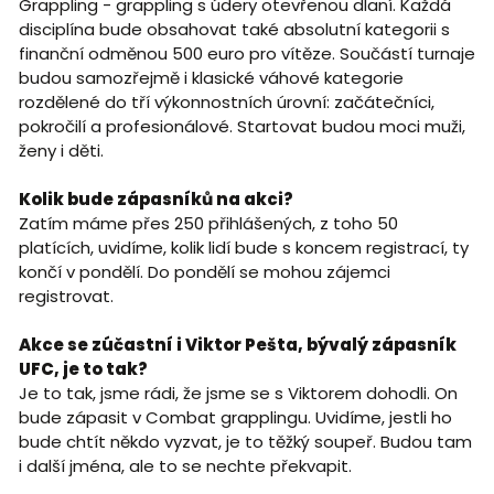
Grappling - grappling s údery otevřenou dlaní. Každá
disciplína bude obsahovat také absolutní kategorii s
finanční odměnou 500 euro pro vítěze. Součástí turnaje
budou samozřejmě i klasické váhové kategorie
rozdělené do tří výkonnostních úrovní: začátečníci,
pokročilí a profesionálové. Startovat budou moci muži,
ženy i děti.
Kolik bude zápasníků na akci?
Zatím máme přes 250 přihlášených, z toho 50
platících, uvidíme, kolik lidí bude s koncem registrací, ty
končí v pondělí. Do pondělí se mohou zájemci
registrovat.
Akce se zúčastní i Viktor Pešta, bývalý zápasník
UFC, je to tak?
Je to tak, jsme rádi, že jsme se s Viktorem dohodli. On
bude zápasit v Combat grapplingu. Uvidíme, jestli ho
bude chtít někdo vyzvat, je to těžký soupeř. Budou tam
i další jména, ale to se nechte překvapit.