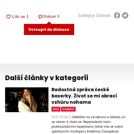
Sdílejte článek
Diskuse
0
Vstoupit do diskuse
Další články v kategorii
Radostná zpráva české
boxerky. Život se mi obrací
vzhůru nohama
BOX
DOMÁCÍ
31.07.2026
Odletěla na zkušenou a čekala, co
se stane. A stalo se. Neporažená mezi
profesionálními boxerkami, tohle má ve svém
sportovním životopisu Kateřina Čavajdová.