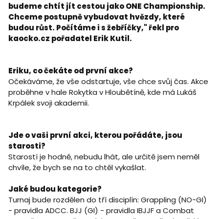
budeme chtít jít cestou jako ONE Championship.
Chceme postupně vybudovat hvězdy, které
budou růst. Počítáme i s žebříčky," řekl pro
kaocko.cz pořadatel Erik Kutil.
Eriku, co čekáte od první akce?
Očekáváme, že vše odstartuje, vše chce svůj čas. Akce
proběhne v hale Rokytka v Hloubětíně, kde má Lukáš
Krpálek svoji akademii.
Jde o vaši první akci, kterou pořádáte, jsou
starosti?
Starostí je hodně, nebudu lhát, ale určitě jsem neměl
chvíle, že bych se na to chtěl vykašlat.
Jaké budou kategorie?
Turnaj bude rozdělen do tří disciplín: Grappling (NO-GI)
- pravidla ADCC. BJJ (GI) - pravidla IBJJF a Combat