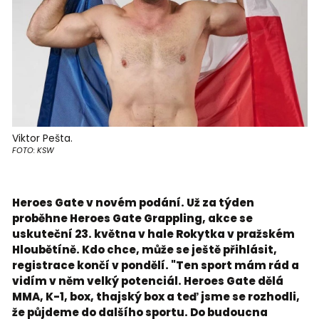
Viktor Pešta.
FOTO: KSW
Heroes Gate v novém podání. Už za týden
proběhne Heroes Gate Grappling, akce se
uskuteční 23. května v hale Rokytka v pražském
Hloubětíně. Kdo chce, může se ještě přihlásit,
registrace končí v pondělí. "Ten sport mám rád a
vidím v něm velký potenciál. Heroes Gate dělá
MMA, K-1, box, thajský box a teď jsme se rozhodli,
že půjdeme do dalšího sportu. Do budoucna