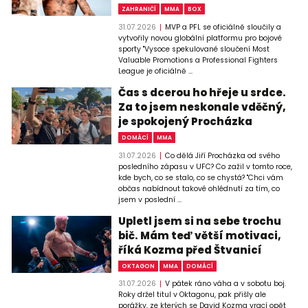
ZAHRANIČÍ
MMA
BOX
31.07.2026
MVP a PFL se oficiálně sloučily a
vytvořily novou globální platformu pro bojové
sporty "Vysoce spekulované sloučení Most
Valuable Promotions a Professional Fighters
League je oficiálně ...
Čas s dcerou ho hřeje u srdce.
Za to jsem neskonale vděčný,
je spokojený Procházka
DOMÁCÍ
MMA
31.07.2026
Co dělá Jiří Procházka od svého
posledního zápasu v UFC? Co zažil v tomto roce,
kde bych, co se stalo, co se chystá? "Chci vám
občas nabídnout takové ohlédnutí za tím, co
jsem v poslední ...
Upletl jsem si na sebe trochu
bič. Mám teď větší motivaci,
říká Kozma před Štvanicí
OKTAGON
MMA
DOMÁCÍ
31.07.2026
V pátek ráno váha a v sobotu boj.
Roky držel titul v Oktagonu, pak přišly ale
porážky, ze kterých se David Kozma vrací opět