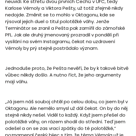
neuvidí. Ke střetu dvou prvních Čechů v UFC, tedy
Karlose Vémoly a Viktora Pešty, už totiž zřejmě nikdy
nedojde. Změnit se to mohlo v Oktagonu, kde se
rýsoval jejich duel o titul polotěžké váhy. Jenže
Terminátor se zranil a Pešta pak zamířil do zámořské
PFL. Jak ale druhý jmenovaný prozradil v pondělí při
vysílání na svém Instagramu, čekat na uzdravení
Vémoly by prý stejně postrádalo význam.
Jednoduše proto, že Pešta nevěří, že by k takové bitvě
vůbec někdy došlo. A nutno říct, že jeho argumenty
mají váhu.
„Já jsem náš souboj chtěl po celou dobu, co jsem byl v
Oktagonu. Ale nemělo smysl už dál čekat. On by do něj
stejně nikdy nešel. Viděl to každý. Když jsem přešel do
polotěžké váhy, on rázem shodil do střední. Teď jsem
odešel a on se zas vrací zpátky do té polotěžké,“
poznamenal český bijec s tím, že téma Vémola už je