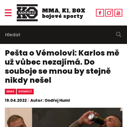
MMA, K1, BOX
bojové sporty
Pešta o Vémolovi: Karlos mě
už vůbec nezajímá. Do
souboje se mnou by stejně
nikdy nešel
MMA
DOMÁCÍ
19.04.2022
Autor: Ondřej Huml