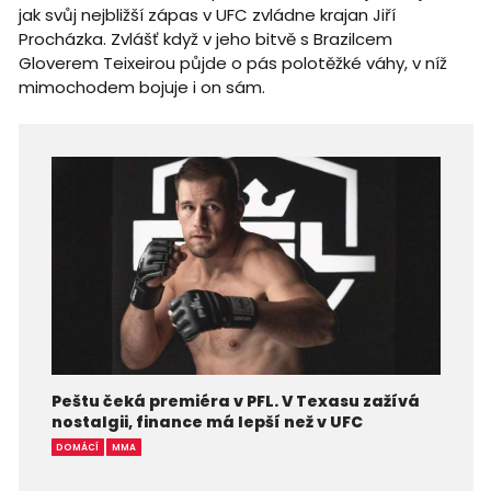
jak svůj nejbližší zápas v UFC zvládne krajan Jiří
Procházka. Zvlášť když v jeho bitvě s Brazilcem
Gloverem Teixeirou půjde o pás polotěžké váhy, v níž
mimochodem bojuje i on sám.
Peštu čeká premiéra v PFL. V Texasu zažívá
nostalgii, finance má lepší než v UFC
DOMÁCÍ
MMA