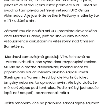
jehož už ve středu čeká ostrá premiéra v PFL. Hned na
úvod ho tam přivítá ostřílený veterán UFC Omari
Akhmedov. A je jasné, že veškeré Peštovy myšlenky tak
míří k utkání s ním.
Zároveň mu ale neušla ani UFC premiéra slovenského
obra Martina Budaye, jenž do show Dany Whitea
vstoupil lehce diskutabilním vítězstvím nad Chrisem
Barnettem.
„Martinovi samozřejmě gratuluji. Vím, že hlavně na
Twitteru vzbudila jeho výhra dost rozporuplné reakce.
Mluvilo se o možné diskvalifikaci, mnoha lidem to
připomínalo situaci během prvního zápasu mezi
Sterlingem a Yanem. Jestli byl ale Martinův loket
úmyslný nebo ne, to opravdu nevím. Ale bylo vidět, že
měl celý zápas pod kontrolou. Podle mě byl jednoduše
lepší než soupeř,“ poznamenal Pešta.
Ještě mnohem více ho pak bude samozřejmě zajímat,