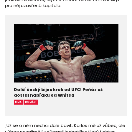
pro něj uzavřená kapitola.
Další český bijec krok od UFC! Peňáz už
dostal nabídku od Whitea
MMA
DOMÁCÍ
„Už se o něm nechci dále bavit. Karlos mě už vůbec, ale
vůbec nezajímá,“ zdůraznil jednatřicetiletý fighter,