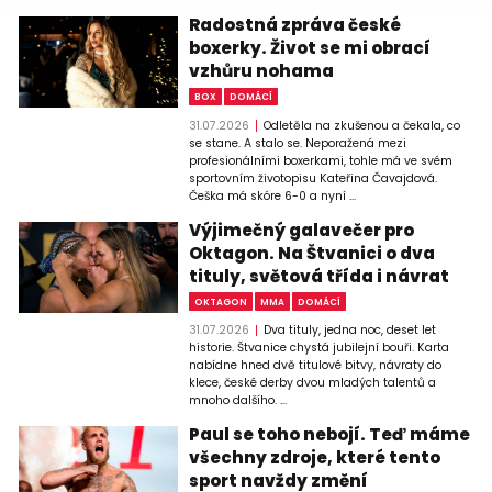
Radostná zpráva české
boxerky. Život se mi obrací
vzhůru nohama
BOX
DOMÁCÍ
31.07.2026
Odletěla na zkušenou a čekala, co
se stane. A stalo se. Neporažená mezi
profesionálními boxerkami, tohle má ve svém
sportovním životopisu Kateřina Čavajdová.
Češka má skóre 6-0 a nyní ...
Výjimečný galavečer pro
Oktagon. Na Štvanici o dva
tituly, světová třída i návrat
OKTAGON
MMA
DOMÁCÍ
31.07.2026
Dva tituly, jedna noc, deset let
historie. Štvanice chystá jubilejní bouři. Karta
nabídne hned dvě titulové bitvy, návraty do
klece, české derby dvou mladých talentů a
mnoho dalšího. ...
Paul se toho nebojí. Teď máme
všechny zdroje, které tento
sport navždy změní