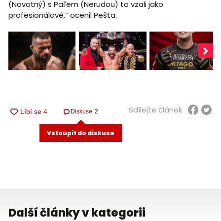
(Novotný) s Paľem (Nerudou) to vzali jako
profesionálové,“ ocenil Pešta.
Sdílejte článek
Diskuse
2
Vstoupit do diskuse
Další články v kategorii