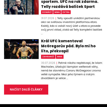
sportem. UFC na rok zdarma.
Telly rozdává balíček Sport
DOMÁCÍ
MMA
EXTRA
31.07.2026
Telly spouští unikátní partnerskou
akci se světovou investiční platformou etoro.
Každý, kdo si založí nový účet u etoro a provede
svůj první vklad, získá od Telly kompletní balíček
...
Král UFC komentoval
McGregorův pád. Bylo mi ho
líto, překvapil
ZAHRANIČÍ
MMA
30.07.2026
Patrně nikoho nepřekvapí, že Islam
Machačev, úřadující šampion welterové váhy,
nemá ke slavnému Conoru McGregorovi zrovna
velké sympatie. Mezi jeho týmem a irským
divočákem je velice ...
NAČÍST DALŠÍ ČLÁNKY