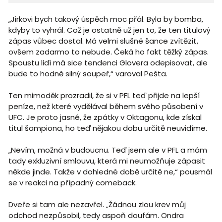
„Jirkovi bych takový úspěch moc přál. Byla by bomba,
kdyby to vyhrál. Což je ostatně už jen to, že ten titulový
zápas vůbec dostal. Má velmi slušné šance zvítězit,
ovšem zadarmo to nebude. Čeká ho fakt těžký zápas.
Spoustu lidí má sice tendenci Glovera odepisovat, ale
bude to hodně silný soupeř,“ varoval Pešta.
Ten mimoděk prozradil, že si v PFL teď přijde na lepší
peníze, než které vydělával během svého působení v
UFC. Je proto jasné, že zpátky v Oktagonu, kde získal
titul šampiona, ho teď nějakou dobu určitě neuvidíme.
„Nevím, možná v budoucnu. Teď jsem ale v PFL a mám
tady exkluzivní smlouvu, která mi neumožňuje zápasit
někde jinde. Takže v dohledné době určitě ne,“ pousmál
se v reakci na případný comeback.
Dveře si tam ale nezavřel. „Žádnou zlou krev můj
odchod nezpůsobil, tedy aspoň doufám. Ondra