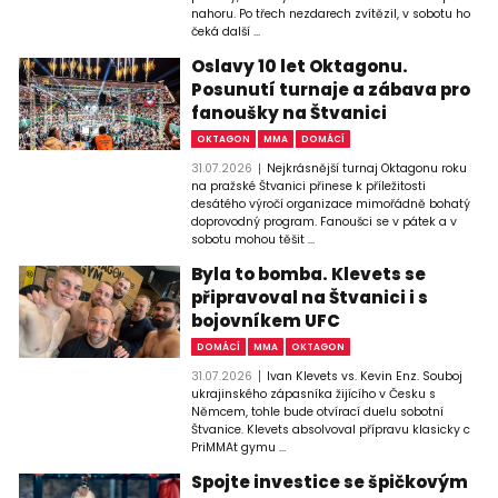
nahoru. Po třech nezdarech zvítězil, v sobotu ho
čeká další ...
Oslavy 10 let Oktagonu.
Posunutí turnaje a zábava pro
fanoušky na Štvanici
OKTAGON
MMA
DOMÁCÍ
31.07.2026
Nejkrásnější turnaj Oktagonu roku
na pražské Štvanici přinese k příležitosti
desátého výročí organizace mimořádně bohatý
doprovodný program. Fanoušci se v pátek a v
sobotu mohou těšit ...
Byla to bomba. Klevets se
připravoval na Štvanici i s
bojovníkem UFC
DOMÁCÍ
MMA
OKTAGON
31.07.2026
Ivan Klevets vs. Kevin Enz. Souboj
ukrajinského zápasníka žijícího v Česku s
Němcem, tohle bude otvírací duelu sobotní
Štvanice. Klevets absolvoval přípravu klasicky c
PriMMAt gymu ...
Spojte investice se špičkovým