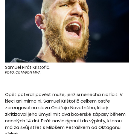
Samuel Pirát Krištofič.
FOTO: OKTAGON MMA
Opět potvrdil pověst muže, jenž si nenechá nic líbit. V
kleci ani mimo ni. Samuel Krištofič celkem ostře
zareagoval na slova Ondřeje Novotného, který
zkritizoval jeho úmysl mít dva boxerské zápasy během
necelých 14 dní. Pirát navíc rýpnul i do výplaty, kterou
má za svůj střet s Milošem Petráškem od Oktagonu
získat.