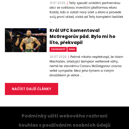
31.07.2026
Telly spouští unikátní partnerskou
akci se světovou investiční platformou etoro.
Každý, kdo si založí nový účet u etoro a provede
svůj první vklad, získá od Telly kompletní balíček
...
Král UFC komentoval
McGregorův pád. Bylo mi ho
líto, překvapil
ZAHRANIČÍ
MMA
30.07.2026
Patrně nikoho nepřekvapí, že Islam
Machačev, úřadující šampion welterové váhy,
nemá ke slavnému Conoru McGregorovi zrovna
velké sympatie. Mezi jeho týmem a irským
divočákem je velice ...
NAČÍST DALŠÍ ČLÁNKY
Podmínky užití webového rozhraní
Souhlas s používáním osobních údajů