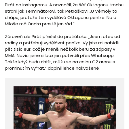
Pirát na Instagramu. A naznačil, že šéf Oktagonu trochu
straní jak Terminátorovi, tak Petráškovi. „U Vémoly to
chápu, protože ten vydělává Oktagonu peníze. No a
Miloše má Ondra prostě jen rád.“
Zároveň ale Pirát přešel do protiútoku. „Jsem otec od
rodiny a potřebuji vydělávat peníze. Vy jste mi nabídli
pět tisíc eur, což je méně, než kolik beru za zápasy v
MMA. Navíc jsme si box jen potvrdili přes Whatsapp.
Takže když budu chtít, můžu se na celou O2 arenu s
prominutím vy*rat,“ doplnil lehce nakvašeně.