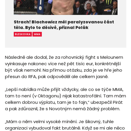
Strach! Blachowicz měl paralyzovanou část
těla. Bylo to děsivé, přiznal Polák
BLESKOVKA
MMA
Následně ale dodal, že za rohovnický fight s Melounem
vyinkasuje nakonec více než pět tisíc eur, konkrétnější
být však nemohl. Na přímou otázku, zda je ve hře jeho
přesun do RFA, pak odpověděl ale celkem jasně.
„Lepší nabídka může přijít vždycky, ale co se týče MMA,
tam to není (v Oktagonu) nijak katastrofální. Tam mám
celkem dobrou výplatu, tam je to fajn,“ ubezpečil Pirát
a pak zdůraznil, že s Novotným nemá žádný problém.
„Mám o něm velmi vysoké mínění. Je šikovný, tuhle
organizaci vybudoval fakt brutálně. Když se mi ale něco