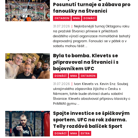
Posunutí turnaje a zábava pro
fanoušky na Štvanici
OKTAGON
MMA
DOMÁCÍ
31.07.2026
Nejkrásnější turnaj Oktagonu roku
na pražské Štvanici přinese k příležitosti
desátého výročí organizace mimořádně bohatý
doprovodný program. Fanoušci se v pátek a v
sobotu mohou těšit ...
Byla to bomba. Klevets se
připravoval na Štvanici i s
bojovníkem UFC
DOMÁCÍ
MMA
OKTAGON
31.07.2026
Ivan Klevets vs. Kevin Enz. Souboj
ukrajinského zápasníka žijícího v Česku s
Němcem, tohle bude otvírací duelu sobotní
Štvanice. Klevets absolvoval přípravu klasicky c
PriMMAt gymu ...
Spojte investice se špičkovým
sportem. UFC na rok zdarma.
Telly rozdává balíček Sport
DOMÁCÍ
MMA
EXTRA