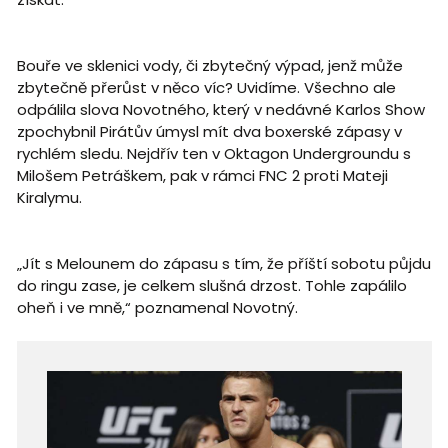
Bouře ve sklenici vody, či zbytečný výpad, jenž může
zbytečně přerůst v něco víc? Uvidíme. Všechno ale
odpálila slova Novotného, který v nedávné Karlos Show
zpochybnil Pirátův úmysl mít dva boxerské zápasy v
rychlém sledu. Nejdřív ten v Oktagon Undergroundu s
Milošem Petráškem, pak v rámci FNC 2 proti Mateji
Kiralymu.
„Jít s Melounem do zápasu s tím, že příští sobotu půjdu
do ringu zase, je celkem slušná drzost. Tohle zapálilo
oheň i ve mně,“ poznamenal Novotný.