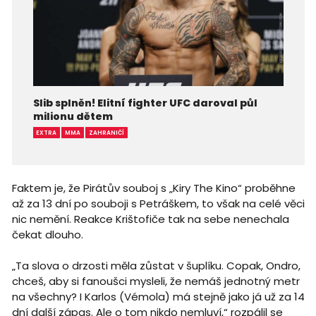
Slib splněn! Elitní fighter UFC daroval půl
milionu dětem
EXTRA
MMA
ZAHRANIČÍ
Faktem je, že Pirátův souboj s „Kiry The Kino“ proběhne
až za 13 dní po souboji s Petráškem, to však na celé věci
nic nemění. Reakce Krištofiče tak na sebe nenechala
čekat dlouho.
„Ta slova o drzosti měla zůstat v šuplíku. Copak, Ondro,
chceš, aby si fanoušci mysleli, že nemáš jednotný metr
na všechny? I Karlos (Vémola) má stejně jako já už za 14
dní další zápas. Ale o tom nikdo nemluví,“ rozpálil se