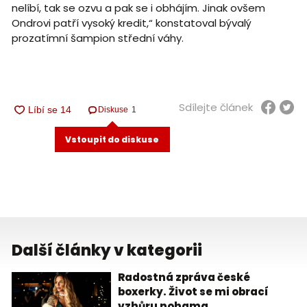
nelíbí, tak se ozvu a pak se i obhájím. Jinak ovšem
Ondrovi patří vysoký kredit,“ konstatoval bývalý
prozatímní šampion střední váhy.
Sdílejte článek
Diskuse
1
Vstoupit do diskuse
Další články v kategorii
Radostná zpráva české
boxerky. Život se mi obrací
vzhůru nohama