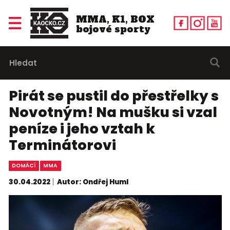
MMA, K1, BOX
bojové sporty
Pirát se pustil do přestřelky s
Novotným! Na mušku si vzal
peníze i jeho vztah k
Terminátorovi
DOMÁCÍ
MMA
30.04.2022
Autor: Ondřej Huml