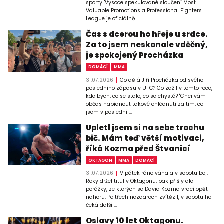
sporty "Vysoce spekulované sloučení Most
Valuable Promotions a Professional Fighters
League je oficiálně ...
Čas s dcerou ho hřeje u srdce.
Za to jsem neskonale vděčný,
je spokojený Procházka
DOMÁCÍ
MMA
31.07.2026
Co dělá Jiří Procházka od svého
posledního zápasu v UFC? Co zažil v tomto roce,
kde bych, co se stalo, co se chystá? "Chci vám
občas nabídnout takové ohlédnutí za tím, co
jsem v poslední ...
Upletl jsem si na sebe trochu
bič. Mám teď větší motivaci,
říká Kozma před Štvanicí
OKTAGON
MMA
DOMÁCÍ
31.07.2026
V pátek ráno váha a v sobotu boj.
Roky držel titul v Oktagonu, pak přišly ale
porážky, ze kterých se David Kozma vrací opět
nahoru. Po třech nezdarech zvítězil, v sobotu ho
čeká další ...
Oslavy 10 let Oktagonu.