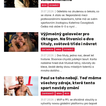
BOX
DOMÁCÍ
31.07.2026
Odletěla na zkušenou a čekala, co
se stane. A stalo se. Neporažená mezi
profesionálními boxerkami, tohle má ve svém
sportovním životopisu Kateřina Čavajdová.
Češka má skóre 6-0 a nyní ...
Výjimečný galavečer pro
Oktagon. Na Štvanici o dva
tituly, světová třída i návrat
OKTAGON
MMA
DOMÁCÍ
31.07.2026
Dva tituly, jedna noc, deset let
historie. Štvanice chystá jubilejní bouři. Karta
nabídne hned dvě titulové bitvy, návraty do
klece, české derby dvou mladých talentů a
mnoho dalšího. ...
Paul se toho nebojí. Teď máme
všechny zdroje, které tento
sport navždy změní
ZAHRANIČÍ
MMA
BOX
31.07.2026
MVP a PFL se oficiálně sloučily a
vytvořily novou globální platformu pro bojové