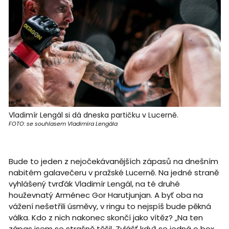
Vladimír Lengál si dá dneska partičku v Lucerně.
FOTO: se souhlasem Vladimíra Lengála
Bude to jeden z nejočekávanějších zápasů na dnešním
nabitém galavečeru v pražské Lucerně. Na jedné straně
vyhlášený tvrďák Vladimír Lengál, na té druhé
houževnatý Arménec Gor Harutjunjan. A byť oba na
vážení nešetřili úsměvy, v ringu to nejspíš bude pěkná
válka. Kdo z nich nakonec skončí jako vítěz? „Na ten
zápas jsem se strašně těšil. Zvlášť když se jedná o box