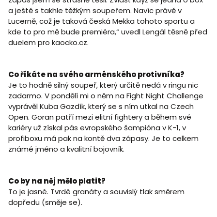
a ještě s takhle těžkým soupeřem. Navíc právě v
Lucerně, což je taková česká Mekka tohoto sportu a
kde to pro mě bude premiéra,“ uvedl Lengál těsně před
duelem pro kaocko.cz.
Co říkáte na svého arménského protivníka?
Je to hodně silný soupeř, který určitě nedá v ringu nic
zadarmo. V pondělí mi o něm na Fight Night Challenge
vyprávěl Kuba Gazdík, který se s ním utkal na Czech
Open. Goran patří mezi elitní fightery a během své
kariéry už získal pás evropského šampióna v K-1, v
profiboxu má pak na kontě dva zápasy. Je to celkem
známé jméno a kvalitní bojovník.
Co by na něj mělo platit?
To je jasné. Tvrdé granáty a souvislý tlak směrem
dopředu (směje se).