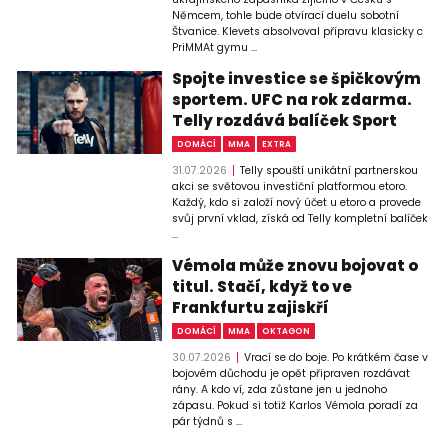
Němcem, tohle bude otvírací duelu sobotní
Štvanice. Klevets absolvoval přípravu klasicky c
PriMMAt gymu ...
Spojte investice se špičkovým
sportem. UFC na rok zdarma.
Telly rozdává balíček Sport
DOMÁCÍ
MMA
EXTRA
31.07.2026
Telly spouští unikátní partnerskou
akci se světovou investiční platformou etoro.
Každý, kdo si založí nový účet u etoro a provede
svůj první vklad, získá od Telly kompletní balíček
...
Vémola může znovu bojovat o
titul. Stačí, když to ve
Frankfurtu zajiskří
DOMÁCÍ
MMA
OKTAGON
30.07.2026
Vrací se do boje. Po krátkém čase v
bojovém důchodu je opět připraven rozdávat
rány. A kdo ví, zda zůstane jen u jednoho
zápasu. Pokud si totiž Karlos Vémola poradí za
pár týdnů s ...