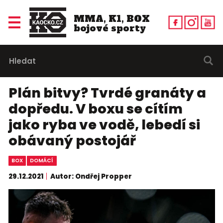
MMA, K1, BOX
bojové sporty
Plán bitvy? Tvrdé granáty a
dopředu. V boxu se cítím
jako ryba ve vodě, lebedí si
obávaný postojář
BOX
DOMÁCÍ
29.12.2021
Autor: Ondřej Propper