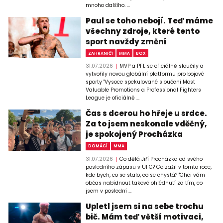
mnoho dalšího. ...
Paul se toho nebojí. Teď máme
všechny zdroje, které tento
sport navždy změní
ZAHRANIČÍ
MMA
BOX
31.07.2026
MVP a PFL se oficiálně sloučily a
vytvořily novou globální platformu pro bojové
sporty "Vysoce spekulované sloučení Most
Valuable Promotions a Professional Fighters
League je oficiálně ...
Čas s dcerou ho hřeje u srdce.
Za to jsem neskonale vděčný,
je spokojený Procházka
DOMÁCÍ
MMA
31.07.2026
Co dělá Jiří Procházka od svého
posledního zápasu v UFC? Co zažil v tomto roce,
kde bych, co se stalo, co se chystá? "Chci vám
občas nabídnout takové ohlédnutí za tím, co
jsem v poslední ...
Upletl jsem si na sebe trochu
bič. Mám teď větší motivaci,