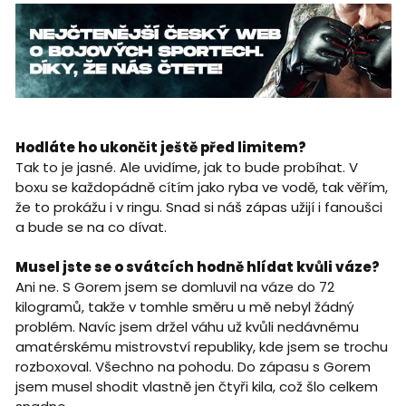
Hodláte ho ukončit ještě před limitem?
Tak to je jasné. Ale uvidíme, jak to bude probíhat. V
boxu se každopádně cítím jako ryba ve vodě, tak věřím,
že to prokážu i v ringu. Snad si náš zápas užijí i fanoušci
a bude se na co dívat.
Musel jste se o svátcích hodně hlídat kvůli váze?
Ani ne. S Gorem jsem se domluvil na váze do 72
kilogramů, takže v tomhle směru u mě nebyl žádný
problém. Navíc jsem držel váhu už kvůli nedávnému
amatérskému mistrovství republiky, kde jsem se trochu
rozboxoval. Všechno na pohodu. Do zápasu s Gorem
jsem musel shodit vlastně jen čtyři kila, což šlo celkem