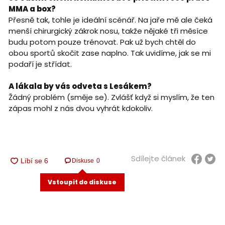
MMA a box?
Přesně tak, tohle je ideální scénář. Na jaře mě ale čeká
menší chirurgický zákrok nosu, takže nějaké tři měsíce
budu potom pouze trénovat. Pak už bych chtěl do
obou sportů skočit zase naplno. Tak uvidíme, jak se mi
podaří je střídat.
A lákala by vás odveta s Lesákem?
Žádný problém (směje se). Zvlášť když si myslím, že ten
zápas mohl z nás dvou vyhrát kdokoliv.
Sdílejte článek
Diskuse
0
Vstoupit do diskuse