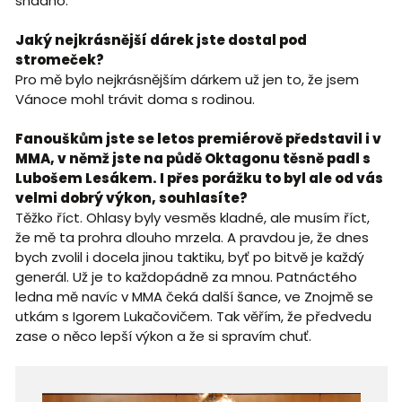
snadno.
Jaký nejkrásnější dárek jste dostal pod
stromeček?
Pro mě bylo nejkrásnějším dárkem už jen to, že jsem
Vánoce mohl trávit doma s rodinou.
Fanouškům jste se letos premiérově představil i v
MMA, v němž jste na půdě Oktagonu těsně padl s
Lubošem Lesákem. I přes porážku to byl ale od vás
velmi dobrý výkon, souhlasíte?
Těžko říct. Ohlasy byly vesměs kladné, ale musím říct,
že mě ta prohra dlouho mrzela. A pravdou je, že dnes
bych zvolil i docela jinou taktiku, byť po bitvě je každý
generál. Už je to každopádně za mnou. Patnáctého
ledna mě navíc v MMA čeká další šance, ve Znojmě se
utkám s Igorem Lukačovičem. Tak věřím, že předvedu
zase o něco lepší výkon a že si spravím chuť.