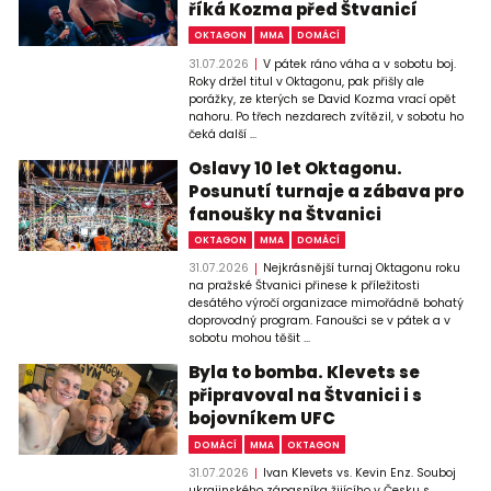
říká Kozma před Štvanicí
OKTAGON
MMA
DOMÁCÍ
31.07.2026
V pátek ráno váha a v sobotu boj.
Roky držel titul v Oktagonu, pak přišly ale
porážky, ze kterých se David Kozma vrací opět
nahoru. Po třech nezdarech zvítězil, v sobotu ho
čeká další ...
Oslavy 10 let Oktagonu.
Posunutí turnaje a zábava pro
fanoušky na Štvanici
OKTAGON
MMA
DOMÁCÍ
31.07.2026
Nejkrásnější turnaj Oktagonu roku
na pražské Štvanici přinese k příležitosti
desátého výročí organizace mimořádně bohatý
doprovodný program. Fanoušci se v pátek a v
sobotu mohou těšit ...
Byla to bomba. Klevets se
připravoval na Štvanici i s
bojovníkem UFC
DOMÁCÍ
MMA
OKTAGON
31.07.2026
Ivan Klevets vs. Kevin Enz. Souboj
ukrajinského zápasníka žijícího v Česku s