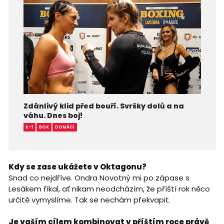
Zdánlivý klid před bouří. Svršky dolů a na
váhu. Dnes boj!
K-1
BOX
DOMÁCÍ
Kdy se zase ukážete v Oktagonu?
Snad co nejdříve. Ondra Novotný mi po zápase s
Lesákem říkal, ať nikam neodcházím, že příští rok něco
určitě vymyslíme. Tak se nechám překvapit.
Je vaším cílem kombinovat v příštím roce právě