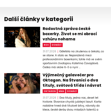
Další články v kategorii
Radostná zpráva české
boxerky. Život se mi obrací
vzhůru nohama
BOX
DOMÁCÍ
31.07.2026
Odletěla na zkušenou a čekala, co
se stane. A stalo se. Neporažená mezi
profesionálními boxerkami, tohle má ve svém
sportovním životopisu Kateřina Čavajdová.
Češka má skóre 6-0 a nyní ...
Výjimečný galavečer pro
Oktagon. Na Štvanici o dva
tituly, světová třída i návrat
OKTAGON
MMA
DOMÁCÍ
31.07.2026
Dva tituly, jedna noc, deset let
historie. Štvanice chystá jubilejní bouři. Karta
nabídne hned dvě titulové bitvy, návraty do
klece, české derby dvou mladých talentů a