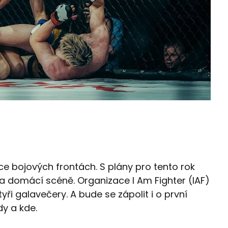
e bojových frontách. S plány pro tento rok
na domácí scéně. Organizace I Am Fighter (IAF)
ři galavečery. A bude se zápolit i o první
dy a kde.