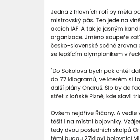
Jedna z hlavních rolí by měla pat
mistrovský pás. Ten jede na vlně
akcích IAF. A tak je jasným kand
organizace. Jméno soupeře zatí
česko-slovenské scéně zrovna d
se lepšícím olympionikem v řec
"Do Sokolova bych pak chtěl dalš
do 77 kilogramů, ve kterém si to 
další plány Ondruš. Šlo by de f
střet z loňské Plzně, kde slavil 
Ovšem nejdříve Říčany. A vedl
těšit i na místní bojovníky. Vz
tedy dvou posledních skalpů Or
těmi budou 27kiloví bojovníci Mi