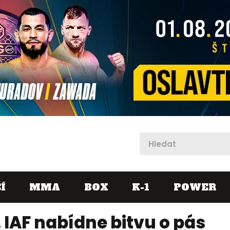
X
Í
MMA
BOX
K-1
POWER
 IAF nabídne bitvu o pás