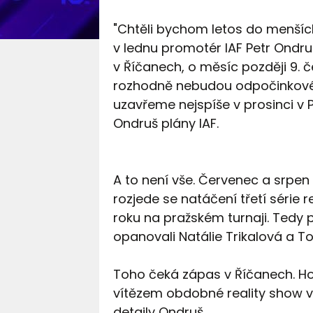
"Chtěli bychom letos do menších
v lednu promotér IAF Petr Ondru
v Říčanech, o měsíc později 9. 
rozhodně nebudou odpočinkové, 
uzavřeme nejspíše v prosinci v P
Ondruš plány IAF.
A to není vše. Červenec a srpen 
rozjede se natáčení třetí série r
roku na pražském turnaji. Tedy p
opanovali Natálie Trikalová a T
Toho čeká zápas v Říčanech. Ho
vítězem obdobné reality show v It
detaily Ondruš.