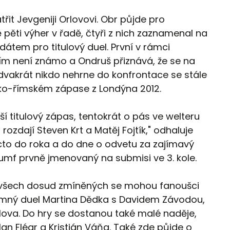
řit Jevgeniji Orlovovi. Obr půjde pro
 pěti výher v řadě, čtyři z nich zaznamenal na
idátem pro titulový duel. První v rámci
m není známo a Ondruš přiznává, že se na
vakrát nikdo nehrne do konfrontace se stále
ko-římském zápase z Londýna 2012.
í titulový zápas, tentokrát o pás ve welteru
rozdají Steven Krt a Matěj Fojtík," odhaluje
acto do roka a do dne o odvetu za zajímavý
triumf prvně jmenovaný na submisi ve 3. kole.
e všech dosud zmíněných se mohou fanoušci
ájemný duel Martina Dědka s Davidem Závodou,
lova. Do hry se dostanou také malé naděje,
lan Flégr a Kristián Váňa. Také zde půjde o