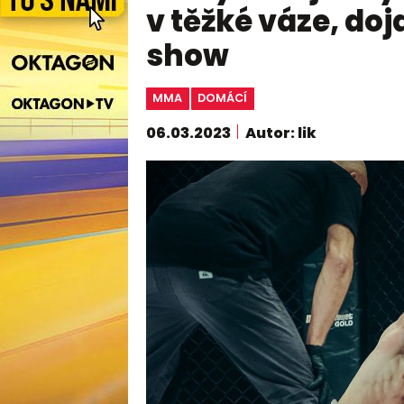
v těžké váze, dojd
show
MMA
DOMÁCÍ
06.03.2023
Autor: lik