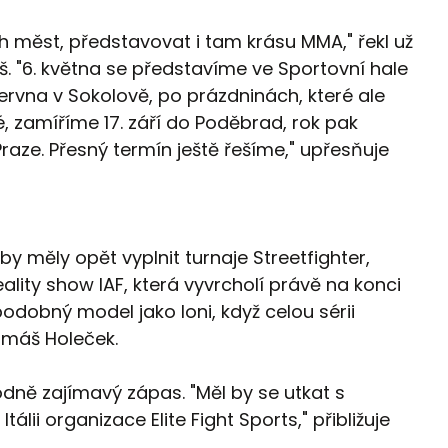
 měst, představovat i tam krásu MMA," řekl už
š. "6. května se představíme ve Sportovní hale
června v Sokolově, po prázdninách, které ale
zamíříme 17. září do Poděbrad, rok pak
raze. Přesný termín ještě řešíme," upřesňuje
by měly opět vyplnit turnaje Streetfighter,
eality show IAF, která vyvrcholí právě na konci
odobný model jako loni, když celou sérii
omáš Holeček.
dně zajímavý zápas. "Měl by se utkat s
álii organizace Elite Fight Sports," přibližuje