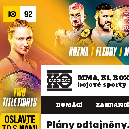
MMA, K1, BO
bojové sporty
DOMÁCÍ
ZAHRANIČ
Plány odtajněny.