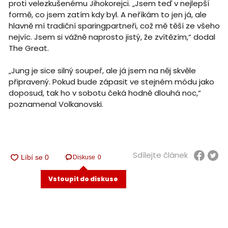
proti velezkušenému Jihokorejci. „Jsem teď v nejlepší
formě, co jsem zatím kdy byl. A neříkám to jen já, ale
hlavně mí tradiční sparingpartneři, což mě těší ze všeho
nejvíc. Jsem si vážně naprosto jistý, že zvítězím,“ dodal
The Great.
„Jung je sice silný soupeř, ale já jsem na něj skvěle
připravený. Pokud bude zápasit ve stejném módu jako
doposud, tak ho v sobotu čeká hodně dlouhá noc,“
poznamenal Volkanovski.
Sdílejte článek
Diskuse
0
Vstoupit do diskuse