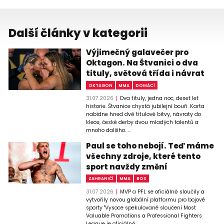
Další články v kategorii
Výjimečný galavečer pro
Oktagon. Na Štvanici o dva
tituly, světová třída i návrat
OKTAGON
MMA
DOMÁCÍ
31.07.2026
Dva tituly, jedna noc, deset let
historie. Štvanice chystá jubilejní bouři. Karta
nabídne hned dvě titulové bitvy, návraty do
klece, české derby dvou mladých talentů a
mnoho dalšího. ...
Paul se toho nebojí. Teď máme
všechny zdroje, které tento
sport navždy změní
ZAHRANIČÍ
MMA
BOX
31.07.2026
MVP a PFL se oficiálně sloučily a
vytvořily novou globální platformu pro bojové
sporty "Vysoce spekulované sloučení Most
Valuable Promotions a Professional Fighters
League je oficiálně ...