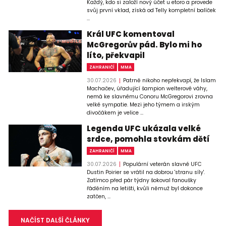
Každý, kdo si založí nový účet u etoro a provede
svůj první vklad, získá od Telly kompletní balíček
...
Král UFC komentoval
McGregorův pád. Bylo mi ho
líto, překvapil
ZAHRANIČÍ
MMA
30.07.2026
Patrně nikoho nepřekvapí, že Islam
Machačev, úřadující šampion welterové váhy,
nemá ke slavnému Conoru McGregorovi zrovna
velké sympatie. Mezi jeho týmem a irským
divočákem je velice ...
Legenda UFC ukázala velké
srdce, pomohla stovkám dětí
ZAHRANIČÍ
MMA
30.07.2026
Populární veterán slavné UFC
Dustin Poirier se vrátil na dobrou 'stranu síly'.
Zatímco před pár týdny šokoval fanoušky
řáděním na letišti, kvůli němuž byl dokonce
zatčen, ...
NAČÍST DALŠÍ ČLÁNKY