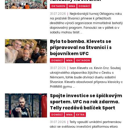
OKTAGON
MMA
DOMÁCÍ
31.07.2026
Nejkrásnější turnaj Oktagonu roku
na pražské Štvanici přinese k příležitosti
desátého výročí organizace mimořádně bohatý
doprovodný program. Fanoušci se v pátek a v
sobotu mohou těšit ...
Byla to bomba. Klevets se
připravoval na Štvanici i s
bojovníkem UFC
DOMÁCÍ
MMA
OKTAGON
31.07.2026
Ivan Klevets vs. Kevin Enz. Souboj
ukrajinského zápasníka žijícího v Česku s
Němcem, tohle bude otvírací duelu sobotní
Štvanice. Klevets absolvoval přípravu klasicky c
PriMMAt gymu ...
Spojte investice se špičkovým
sportem. UFC na rok zdarma.
Telly rozdává balíček Sport
DOMÁCÍ
MMA
EXTRA
31.07.2026
Telly spouští unikátní partnerskou
akci se světovou investiční platformou etoro.