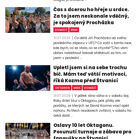
Čas s dcerou ho hřeje u srdce.
Za to jsem neskonale vděčný,
je spokojený Procházka
DOMÁCÍ
MMA
31.07.2026
Co dělá Jiří Procházka od svého
posledního zápasu v UFC? Co zažil v tomto roce,
kde bych, co se stalo, co se chystá? "Chci vám
občas nabídnout takové ohlédnutí za tím, co
jsem v poslední ...
Upletl jsem si na sebe trochu
bič. Mám teď větší motivaci,
říká Kozma před Štvanicí
OKTAGON
MMA
DOMÁCÍ
31.07.2026
V pátek ráno váha a v sobotu boj.
Roky držel titul v Oktagonu, pak přišly ale
porážky, ze kterých se David Kozma vrací opět
nahoru. Po třech nezdarech zvítězil, v sobotu ho
čeká další ...
Oslavy 10 let Oktagonu.
Posunutí turnaje a zábava pro
fanoušky na Štvanici