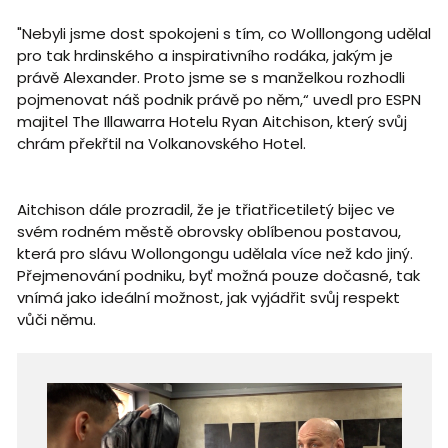
"Nebyli jsme dost spokojeni s tím, co Wolllongong udělal
pro tak hrdinského a inspirativního rodáka, jakým je
právě Alexander. Proto jsme se s manželkou rozhodli
pojmenovat náš podnik právě po něm,“ uvedl pro ESPN
majitel The Illawarra Hotelu Ryan Aitchison, který svůj
chrám překřtil na Volkanovského Hotel.
Aitchison dále prozradil, že je třiatřicetiletý bijec ve
svém rodném městě obrovsky oblíbenou postavou,
která pro slávu Wollongongu udělala více než kdo jiný.
Přejmenování podniku, byť možná pouze dočasné, tak
vnímá jako ideální možnost, jak vyjádřit svůj respekt
vůči němu.