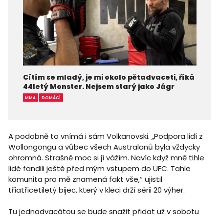
Cítím se mladý, je mi okolo pětadvaceti, říká
44letý Monster. Nejsem starý jako Jágr
MMA
DOMÁCÍ
A podobně to vnímá i sám Volkanovski. „Podpora lidí z
Wollongongu a vůbec všech Australanů byla vždycky
ohromná. Strašně moc si jí vážím. Navíc když mně tihle
lidé fandili ještě před mým vstupem do UFC. Tahle
komunita pro mě znamená fakt vše,“ ujistil
třiatřicetiletý bijec, který v kleci drží sérii 20 výher.
Tu jednadvacátou se bude snažit přidat už v sobotu