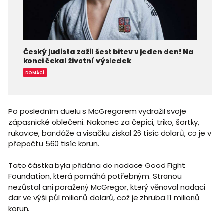
Český judista zažil šest bitev v jeden den! Na
konci čekal životní výsledek
DOMÁCÍ
Po posledním duelu s McGregorem vydražil svoje
zápasnické oblečení. Nakonec za čepici, triko, šortky,
rukavice, bandáže a visačku získal 26 tisíc dolarů, co je v
přepočtu 560 tisíc korun.
Tato částka byla přidána do nadace Good Fight
Foundation, která pomáhá potřebným. Stranou
nezůstal ani poražený McGregor, který věnoval nadaci
dar ve výši půl milionů dolarů, což je zhruba 11 milionů
korun.