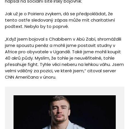
napsal na sociální sítě irský bojovník.
Jak už je o Poiriera zvykem, dá se předpokládat, že
tento ostře sledovaný zápas může mít charitativní
podtext. Nebylo by to poprvé.
„Když jsem bojoval s Chabibem v Abú Zabí, shromáždili
jsme spoustu peněz a mohli jsme postavit studny v
Africe pro obyvatele v Ugandě. Také jsme mohli koupit
40 akrů půdy. Myslím, že tohle je neuvěřitelné, tohle
přesahuje fight. Tyhle věci neberu na lehkou váhu. Jsem
velmi vděčný za pozici, ve které jsem,“ citoval server
CNN Američana v únoru.