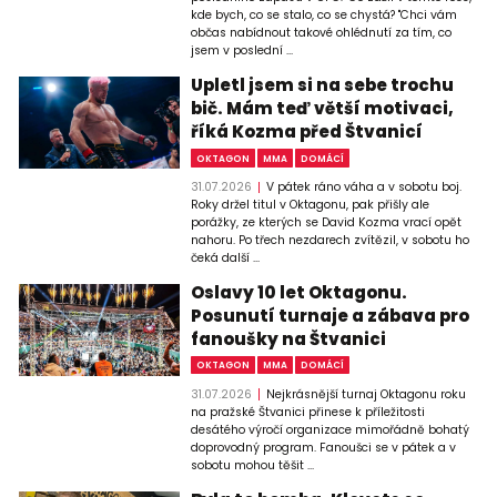
kde bych, co se stalo, co se chystá? "Chci vám
občas nabídnout takové ohlédnutí za tím, co
jsem v poslední ...
Upletl jsem si na sebe trochu
bič. Mám teď větší motivaci,
říká Kozma před Štvanicí
OKTAGON
MMA
DOMÁCÍ
31.07.2026
V pátek ráno váha a v sobotu boj.
Roky držel titul v Oktagonu, pak přišly ale
porážky, ze kterých se David Kozma vrací opět
nahoru. Po třech nezdarech zvítězil, v sobotu ho
čeká další ...
Oslavy 10 let Oktagonu.
Posunutí turnaje a zábava pro
fanoušky na Štvanici
OKTAGON
MMA
DOMÁCÍ
31.07.2026
Nejkrásnější turnaj Oktagonu roku
na pražské Štvanici přinese k příležitosti
desátého výročí organizace mimořádně bohatý
doprovodný program. Fanoušci se v pátek a v
sobotu mohou těšit ...