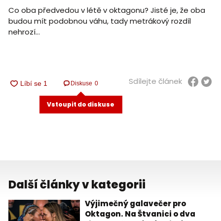
Co oba předvedou v létě v oktagonu? Jisté je, že oba
budou mít podobnou váhu, tady metrákový rozdíl
nehrozí…
Sdílejte článek
Diskuse
0
Vstoupit do diskuse
Další články v kategorii
Výjimečný galavečer pro
Oktagon. Na Štvanici o dva