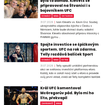
Byla to bomba. Klevets se
připravoval na Štvanici i s
bojovníkem UFC
DOMÁCÍ
MMA
OKTAGON
31.07.2026
Ivan Klevets vs. Kevin Enz. Souboj
ukrajinského zápasníka žijícího v Česku s
Němcem, tohle bude otvírací duelu sobotní
Štvanice. Klevets absolvoval přípravu klasicky c
PriMMAt gymu ...
Spojte investice se špičkovým
sportem. UFC na rok zdarma.
Telly rozdává balíček Sport
DOMÁCÍ
MMA
EXTRA
31.07.2026
Telly spouští unikátní partnerskou
akci se světovou investiční platformou etoro.
Každý, kdo si založí nový účet u etoro a provede
svůj první vklad, získá od Telly kompletní balíček
...
Král UFC komentoval
McGregorův pád. Bylo mi ho
líto, překvapil
ZAHRANIČÍ
MMA