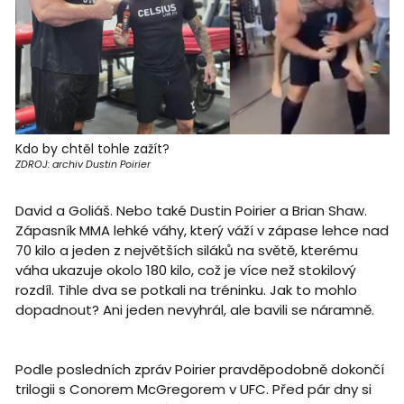
Kdo by chtěl tohle zažít?
ZDROJ: archiv Dustin Poirier
David a Goliáš. Nebo také Dustin Poirier a Brian Shaw.
Zápasník MMA lehké váhy, který váží v zápase lehce nad
70 kilo a jeden z největších siláků na světě, kterému
váha ukazuje okolo 180 kilo, což je více než stokilový
rozdíl. Tihle dva se potkali na tréninku. Jak to mohlo
dopadnout? Ani jeden nevyhrál, ale bavili se náramně.
Podle posledních zpráv Poirier pravděpodobně dokončí
trilogii s Conorem McGregorem v UFC. Před pár dny si