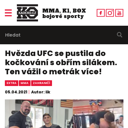
MMA, K1, BOX
bojové sporty
Hvězda UFC se pustila do
kočkování s obřím silákem.
Ten vážil o metrák více!
EXTRA
MMA
ZAHRANIČÍ
05.04.2021
Autor: lik