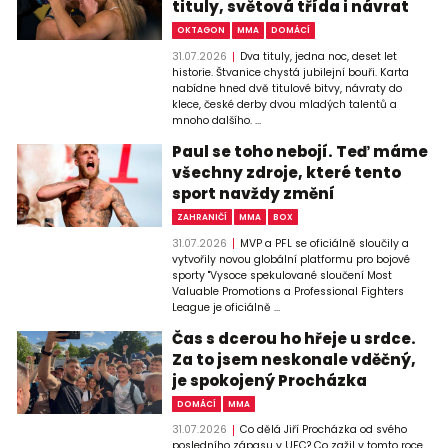
tituly, světová třída i návrat
OKTAGON
MMA
DOMÁCÍ
31.07.2026
Dva tituly, jedna noc, deset let
historie. Štvanice chystá jubilejní bouři. Karta
nabídne hned dvě titulové bitvy, návraty do
klece, české derby dvou mladých talentů a
mnoho dalšího. ...
Paul se toho nebojí. Teď máme
všechny zdroje, které tento
sport navždy změní
ZAHRANIČÍ
MMA
BOX
31.07.2026
MVP a PFL se oficiálně sloučily a
vytvořily novou globální platformu pro bojové
sporty "Vysoce spekulované sloučení Most
Valuable Promotions a Professional Fighters
League je oficiálně ...
Čas s dcerou ho hřeje u srdce.
Za to jsem neskonale vděčný,
je spokojený Procházka
DOMÁCÍ
MMA
31.07.2026
Co dělá Jiří Procházka od svého
posledního zápasu v UFC? Co zažil v tomto roce,