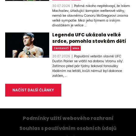
30.07.2026
Patrně nikoho nepřekvapí, že Islam
Machačev, úřadující šampion welterové váhy,
nemá ke slavnému Conoru McGregorovi zrovna
velké sympatie. Mezi jeho týmem a irským
divočákem je velice ...
Legenda UFC ukázala velké
srdce, pomohla stovkám dětí
ZAHRANIČÍ
MMA
30.07.2026
Populární veterán slavné UFC
Dustin Poirier se vrátil na dobrou 'stranu síly'.
Zatímco před pár týdny šokoval fanoušky
řáděním na letišti, kvůli němuž byl dokonce
zatčen, ...
NAČÍST DALŠÍ ČLÁNKY
Podmínky užití webového rozhraní
Souhlas s používáním osobních údajů