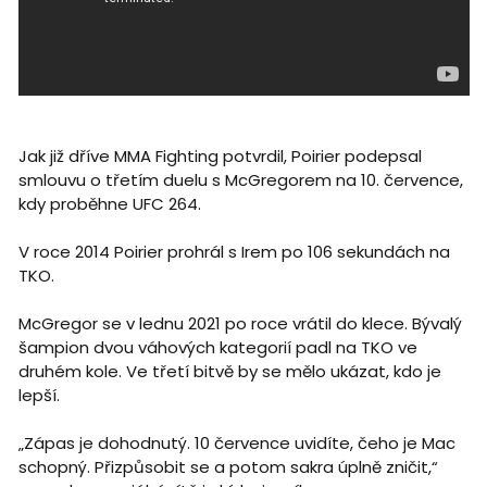
Jak již dříve MMA Fighting potvrdil, Poirier podepsal
smlouvu o třetím duelu s McGregorem na 10. července,
kdy proběhne UFC 264.
V roce 2014 Poirier prohrál s Irem po 106 sekundách na
TKO.
McGregor se v lednu 2021 po roce vrátil do klece. Bývalý
šampion dvou váhových kategorií padl na TKO ve
druhém kole. Ve třetí bitvě by se mělo ukázat, kdo je
lepší.
„Zápas je dohodnutý. 10 července uvidíte, čeho je Mac
schopný. Přizpůsobit se a potom sakra úplně zničit,“