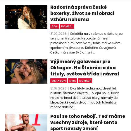
Radostná zpráva české
boxerky. Život se mi obrací
vzhůru nohama
BOX
DOMÁCÍ
31.07.2026
Odletěla na zkušenou a čekala, co
se stane. A stalo se. Neporažená mezi
profesionálními boxerkami, tohle má ve svém
sportovním životopisu Kateřina Čavajdová.
Češka má skóre 6-0 a nyní ...
Výjimečný galavečer pro
Oktagon. Na Štvanici o dva
tituly, světová třída i návrat
OKTAGON
MMA
DOMÁCÍ
31.07.2026
Dva tituly, jedna noc, deset let
historie. Štvanice chystá jubilejní bouři. Karta
nabídne hned dvě titulové bitvy, návraty do
klece, české derby dvou mladých talentů a
mnoho dalšího. ...
Paul se toho nebojí. Teď máme
všechny zdroje, které tento
sport navždy změní