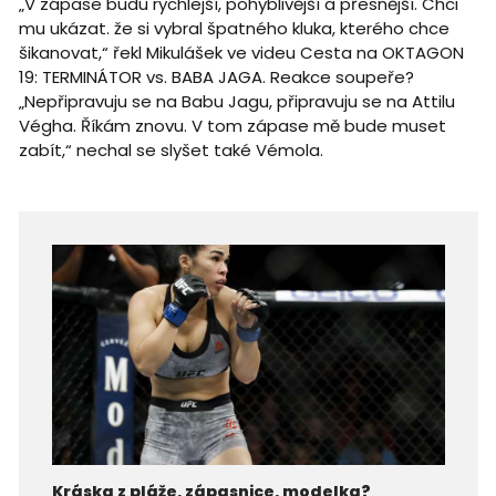
„V zápase budu rychlejší, pohyblivější a přesnější. Chci
mu ukázat. že si vybral špatného kluka, kterého chce
šikanovat,“ řekl Mikulášek ve videu Cesta na OKTAGON
19: TERMINÁTOR vs. BABA JAGA. Reakce soupeře?
„Nepřipravuju se na Babu Jagu, připravuju se na Attilu
Végha. Říkám znovu. V tom zápase mě bude muset
zabít,“ nechal se slyšet také Vémola.
Kráska z pláže, zápasnice, modelka?