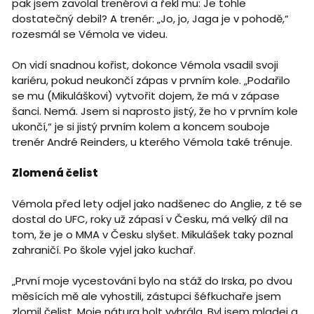
pak jsem zavolal trenérovi a řekl mu: Je tohle
dostatečný debil? A trenér: „Jo, jo, Jaga je v pohodě,“
rozesmál se Vémola ve videu.
On vidí snadnou kořist, dokonce Vémola vsadil svoji
kariéru, pokud neukončí zápas v prvním kole. „Podařilo
se mu (Mikuláškovi) vytvořit dojem, že má v zápase
šanci. Nemá. Jsem si naprosto jistý, že ho v prvním kole
ukončí,“ je si jistý prvním kolem a koncem souboje
trenér André Reinders, u kterého Vémola také trénuje.
Zlomená čelist
Vémola před lety odjel jako nadšenec do Anglie, z té se
dostal do UFC, roky už zápasí v Česku, má velký díl na
tom, že je o MMA v Česku slyšet. Mikulášek taky poznal
zahraničí. Po škole vyjel jako kuchař.
„První moje vycestování bylo na stáž do Irska, po dvou
měsících mě ale vyhostili, zástupci šéfkuchaře jsem
zlomil čelist. Moje nátura holt vyhrála. Byl jsem mladej a