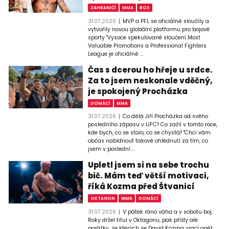
ZAHRANIČÍ
MMA
BOX
31.07.2026
MVP a PFL se oficiálně sloučily a
vytvořily novou globální platformu pro bojové
sporty "Vysoce spekulované sloučení Most
Valuable Promotions a Professional Fighters
League je oficiálně ...
Čas s dcerou ho hřeje u srdce.
Za to jsem neskonale vděčný,
je spokojený Procházka
DOMÁCÍ
MMA
31.07.2026
Co dělá Jiří Procházka od svého
posledního zápasu v UFC? Co zažil v tomto roce,
kde bych, co se stalo, co se chystá? "Chci vám
občas nabídnout takové ohlédnutí za tím, co
jsem v poslední ...
Upletl jsem si na sebe trochu
bič. Mám teď větší motivaci,
říká Kozma před Štvanicí
OKTAGON
MMA
DOMÁCÍ
31.07.2026
V pátek ráno váha a v sobotu boj.
Roky držel titul v Oktagonu, pak přišly ale
porážky, ze kterých se David Kozma vrací opět