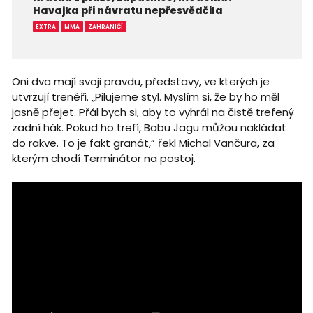
Havajka při návratu nepřesvědčila
EXTRA
MMA
ZAHRANIČÍ
Oni dva mají svoji pravdu, představy, ve kterých je
utvrzují trenéři. „Pilujeme styl. Myslím si, že by ho měl
jasně přejet. Přál bych si, aby to vyhrál na čistě trefený
zadní hák. Pokud ho trefí, Babu Jagu můžou nakládat
do rakve. To je fakt granát,“ řekl Michal Vančura, za
kterým chodí Terminátor na postoj.