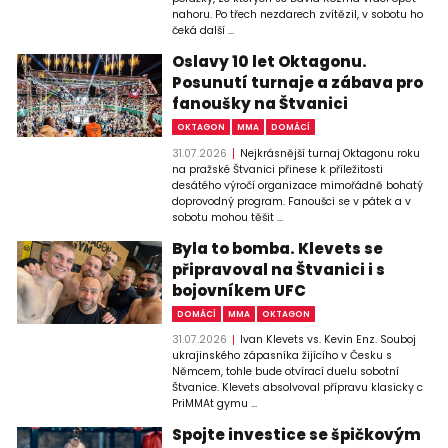
nahoru. Po třech nezdarech zvítězil, v sobotu ho
čeká další ...
Oslavy 10 let Oktagonu.
Posunutí turnaje a zábava pro
fanoušky na Štvanici
OKTAGON
MMA
DOMÁCÍ
31.07.2026
Nejkrásnější turnaj Oktagonu roku
na pražské Štvanici přinese k příležitosti
desátého výročí organizace mimořádně bohatý
doprovodný program. Fanoušci se v pátek a v
sobotu mohou těšit ...
Byla to bomba. Klevets se
připravoval na Štvanici i s
bojovníkem UFC
DOMÁCÍ
MMA
OKTAGON
31.07.2026
Ivan Klevets vs. Kevin Enz. Souboj
ukrajinského zápasníka žijícího v Česku s
Němcem, tohle bude otvírací duelu sobotní
Štvanice. Klevets absolvoval přípravu klasicky c
PriMMAt gymu ...
Spojte investice se špičkovým