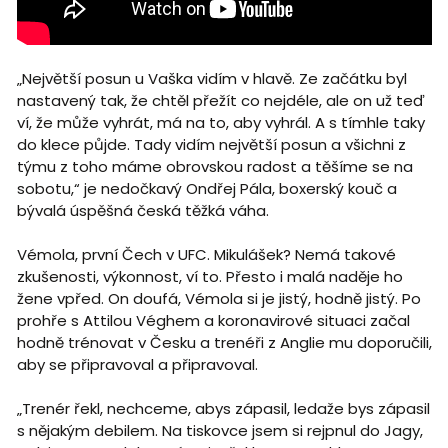
„Největší posun u Vaška vidím v hlavě. Ze začátku byl
nastavený tak, že chtěl přežít co nejdéle, ale on už teď
ví, že může vyhrát, má na to, aby vyhrál. A s tímhle taky
do klece půjde. Tady vidím největší posun a všichni z
týmu z toho máme obrovskou radost a těšíme se na
sobotu,“ je nedočkavý Ondřej Pála, boxerský kouč a
bývalá úspěšná česká těžká váha.
Vémola, první Čech v UFC. Mikulášek? Nemá takové
zkušenosti, výkonnost, ví to. Přesto i malá naděje ho
žene vpřed. On doufá, Vémola si je jistý, hodně jistý. Po
prohře s Attilou Véghem a koronavirové situaci začal
hodně trénovat v Česku a trenéři z Anglie mu doporučili,
aby se připravoval a připravoval.
„Trenér řekl, nechceme, abys zápasil, ledaže bys zápasil
s nějakým debilem. Na tiskovce jsem si rejpnul do Jagy,