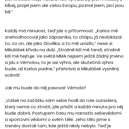
blbej, projel jsem ale celou Evropu, poznal jsem, jací jsou
lidi.“
Každý má minulost, teď jde o přítomnost. „Karlos mě
znehodnocoval jako zápasníka, to chápu, já nedokázal
to, co on, ale jako člověka, a to mě urazilo,“ nese si
Mikulášek křivdu na duši. „Strašně lidí mě fandí, strašně
lidí mě hejtuje. Ve světě MMA nejsem ještě žádný jméno
a jdu s Vémolou, to je asi výhra, ale skutečná výhra
bude, až Karlos padne,“ přehrává si Mikulášek vysněný
scénář.
Jak mu bude do něj pasovat Vémola?
„Vašek na začátku sám sebe hodil do role outsidera,
který nemá co ztratit, jde přežít a každá minuta pro něj
bude dobrá. Postupem času mu narostlo sebevědomí
a sportovní vědomí o svém těle. Jeho tělo jsme s
trenéry dostali tam, kde ještě nikdy nebylo. Teď je