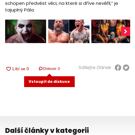
schopen předvést věci, na které si dříve nevěřil,“ je
tajuplný Pála.
Sdílejte článek
Diskuse
0
Vstoupit do diskuse
Další články v kategorii