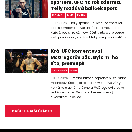
sportem. UFC na rok zdarma.
Telly rozdává balíček Sport
DOMÁCÍ
MMA
EXTRA
31.07.2026
Telly spouští unikátní partnerskou
akci se světovou investiční platformou etoro.
Každý, kdo si založí nový účet u etoro a provede
svůj první vklad, získá od Telly kompletní balíček
...
Král UFC komentoval
McGregorův pád. Bylo mi ho
líto, překvapil
ZAHRANIČÍ
MMA
30.07.2026
Patrně nikoho nepřekvapí, že Islam
Machačev, úřadující šampion welterové váhy,
nemá ke slavnému Conoru McGregorovi zrovna
velké sympatie. Mezi jeho týmem a irským
divočákem je velice ...
NAČÍST DALŠÍ ČLÁNKY