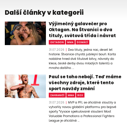
Další články v kategorii
Výjimečný galavečer pro
Oktagon. Na Štvanici o dva
tituly, světová třída i návrat
OKTAGON
MMA
DOMÁCÍ
31.07.2026
Dva tituly, jedna noc, deset let
historie. Štvanice chystá jubilejní bouři. Karta
nabídne hned dvě titulové bitvy, návraty do
klece, české derby dvou mladých talentů a
mnoho dalšího. ...
Paul se toho nebojí. Teď máme
všechny zdroje, které tento
sport navždy změní
ZAHRANIČÍ
MMA
BOX
31.07.2026
MVP a PFL se oficiálně sloučily a
vytvořily novou globální platformu pro bojové
sporty "Vysoce spekulované sloučení Most
Valuable Promotions a Professional Fighters
League je oficiálně ...