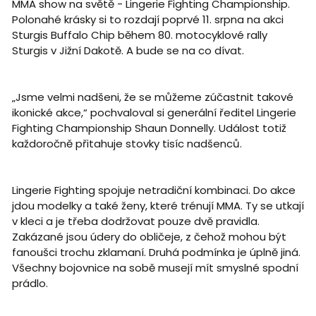
MMA show na světě - Lingerie Fighting Championship.
Polonahé krásky si to rozdají poprvé 11. srpna na akci
Sturgis Buffalo Chip během 80. motocyklové rally
Sturgis v Jižní Dakotě. A bude se na co dívat.
„Jsme velmi nadšeni, že se můžeme zúčastnit takové
ikonické akce,“ pochvaloval si generální ředitel Lingerie
Fighting Championship Shaun Donnelly. Událost totiž
každoročně přitahuje stovky tisíc nadšenců.
Lingerie Fighting spojuje netradiční kombinaci. Do akce
jdou modelky a také ženy, které trénují MMA. Ty se utkají
v kleci a je třeba dodržovat pouze dvě pravidla.
Zakázané jsou údery do obličeje, z čehož mohou být
fanoušci trochu zklamaní. Druhá podmínka je úplně jiná.
Všechny bojovnice na sobě musejí mít smyslné spodní
prádlo.