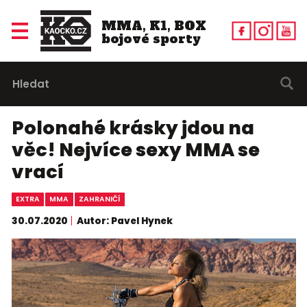
MMA, K1, BOX
bojové sporty
Polonahé krásky jdou na
věc! Nejvíce sexy MMA se
vrací
EXTRA
MMA
ZAHRANIČÍ
30.07.2020
Autor: Pavel Hynek