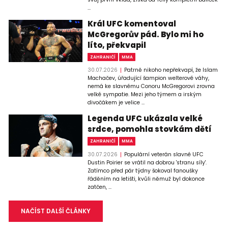
...
Král UFC komentoval
McGregorův pád. Bylo mi ho
líto, překvapil
ZAHRANIČÍ
MMA
30.07.2026
Patrně nikoho nepřekvapí, že Islam
Machačev, úřadující šampion welterové váhy,
nemá ke slavnému Conoru McGregorovi zrovna
velké sympatie. Mezi jeho týmem a irským
divočákem je velice ...
Legenda UFC ukázala velké
srdce, pomohla stovkám dětí
ZAHRANIČÍ
MMA
30.07.2026
Populární veterán slavné UFC
Dustin Poirier se vrátil na dobrou 'stranu síly'.
Zatímco před pár týdny šokoval fanoušky
řáděním na letišti, kvůli němuž byl dokonce
zatčen, ...
NAČÍST DALŠÍ ČLÁNKY