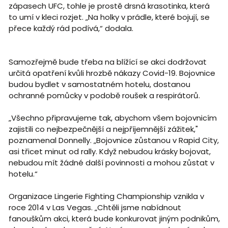
zápasech UFC, tohle je prostě drsná krasotinka, která
to umí v kleci rozjet. „Na holky v prádle, které bojují, se
přece každý rád podívá,“ dodala.
Samozřejmě bude třeba na blížící se akci dodržovat
určitá opatření kvůli hrozbě nákazy Covid-19. Bojovnice
budou bydlet v samostatném hotelu, dostanou
ochranné pomůcky v podobě roušek a respirátorů.
„Všechno připravujeme tak, abychom všem bojovnicím
zajistili co nejbezpečnější a nejpříjemnější zážitek,"
poznamenal Donnelly. „Bojovnice zůstanou v Rapid City,
asi třicet minut od rally. Když nebudou krásky bojovat,
nebudou mít žádné další povinnosti a mohou zůstat v
hotelu.“
Organizace Lingerie Fighting Championship vznikla v
roce 2014 v Las Vegas. „Chtěli jsme nabídnout
fanouškům akci, která bude konkurovat jiným podnikům,