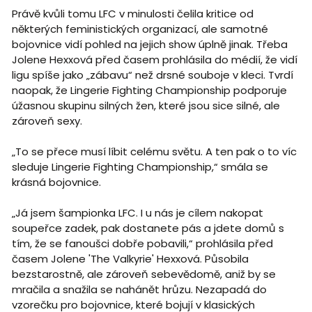
Právě kvůli tomu LFC v minulosti čelila kritice od
některých feministických organizací, ale samotné
bojovnice vidí pohled na jejich show úplně jinak. Třeba
Jolene Hexxová před časem prohlásila do médií, že vidí
ligu spíše jako „zábavu“ než drsné souboje v kleci. Tvrdí
naopak, že Lingerie Fighting Championship podporuje
úžasnou skupinu silných žen, které jsou sice silné, ale
zároveň sexy.
„To se přece musí líbit celému světu. A ten pak o to víc
sleduje Lingerie Fighting Championship,“ smála se
krásná bojovnice.
„Já jsem šampionka LFC. I u nás je cílem nakopat
soupeřce zadek, pak dostanete pás a jdete domů s
tím, že se fanoušci dobře pobavili,“ prohlásila před
časem Jolene 'The Valkyrie' Hexxová. Působila
bezstarostně, ale zároveň sebevědomě, aniž by se
mračila a snažila se nahánět hrůzu. Nezapadá do
vzorečku pro bojovnice, které bojují v klasických