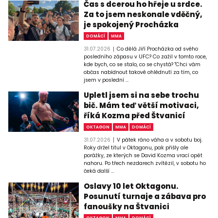
Čas s dcerou ho hřeje u srdce.
Za to jsem neskonale vděčný,
je spokojený Procházka
DOMÁCÍ
MMA
31.07.2026
Co dělá Jiří Procházka od svého
posledního zápasu v UFC? Co zažil v tomto roce,
kde bych, co se stalo, co se chystá? "Chci vám
občas nabídnout takové ohlédnutí za tím, co
jsem v poslední ...
Upletl jsem si na sebe trochu
bič. Mám teď větší motivaci,
říká Kozma před Štvanicí
OKTAGON
MMA
DOMÁCÍ
31.07.2026
V pátek ráno váha a v sobotu boj.
Roky držel titul v Oktagonu, pak přišly ale
porážky, ze kterých se David Kozma vrací opět
nahoru. Po třech nezdarech zvítězil, v sobotu ho
čeká další ...
Oslavy 10 let Oktagonu.
Posunutí turnaje a zábava pro
fanoušky na Štvanici
OKTAGON
MMA
DOMÁCÍ