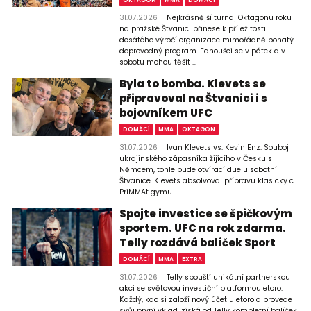
31.07.2026
Nejkrásnější turnaj Oktagonu roku
na pražské Štvanici přinese k příležitosti
desátého výročí organizace mimořádně bohatý
doprovodný program. Fanoušci se v pátek a v
sobotu mohou těšit ...
Byla to bomba. Klevets se
připravoval na Štvanici i s
bojovníkem UFC
DOMÁCÍ
MMA
OKTAGON
31.07.2026
Ivan Klevets vs. Kevin Enz. Souboj
ukrajinského zápasníka žijícího v Česku s
Němcem, tohle bude otvírací duelu sobotní
Štvanice. Klevets absolvoval přípravu klasicky c
PriMMAt gymu ...
Spojte investice se špičkovým
sportem. UFC na rok zdarma.
Telly rozdává balíček Sport
DOMÁCÍ
MMA
EXTRA
31.07.2026
Telly spouští unikátní partnerskou
akci se světovou investiční platformou etoro.
Každý, kdo si založí nový účet u etoro a provede
svůj první vklad, získá od Telly kompletní balíček